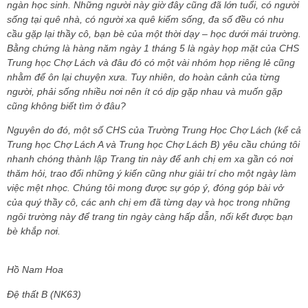
ngàn học sinh. Những người này giờ đây cũng đã lớn tuổi, có người
sống tại quê nhà, có người xa quê kiếm sống, đa số đều có nhu
cầu gặp lại thầy cô, bạn bè của một thời dạy – học dưới mái trường.
Bằng chứng là hàng năm ngày 1 tháng 5 là ngày họp mặt của CHS
Trung học Chợ Lách và đâu đó có một vài nhóm họp riêng lẻ cũng
nhằm để ôn lại chuyện xưa. Tuy nhiên, do hoàn cảnh của từng
người, phải sống nhiều nơi nên ít có dịp gặp nhau và muốn gặp
cũng không biết tìm ở đâu?
Nguyên do đó, một số CHS của Trường Trung Học Chợ Lách (kể cả
Trung học Chợ Lách A và Trung học Chợ Lách B) yêu cầu chúng tôi
nhanh chóng thành lập Trang tin này để anh chị em xa gần có nơi
thăm hỏi, trao đổi những ý kiến cũng như giải trí cho một ngày làm
việc mệt nhọc. Chúng tôi mong được sự góp ý, đóng góp bài vở
của quý thầy cô, các anh chị em đã từng dạy và học trong những
ngôi trường này để trang tin ngày càng hấp dẫn, nối kết được bạn
bè khắp nơi.
Hồ Nam Hoa
Đệ thất B (NK63)