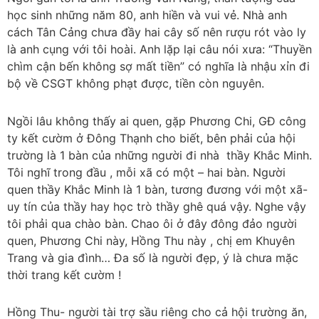
học sinh những năm 80, anh hiền và vui vẻ. Nhà anh
cách Tân Cảng chưa đầy hai cây số nên rượu rót vào ly
là anh cụng với tôi hoài. Anh lặp lại câu nói xưa: “Thuyền
chìm cận bến không sợ mất tiền” có nghĩa là nhậu xỉn đi
bộ về CSGT không phạt được, tiền còn nguyên.
Ngồi lâu không thấy ai quen, gặp Phương Chi, GĐ công
ty kết cườm ở Đông Thạnh cho biết, bên phải của hội
trường là 1 bàn của những người đi nhà thầy Khắc Minh.
Tôi nghĩ trong đầu , mỗi xã có một – hai bàn. Người
quen thầy Khắc Minh là 1 bàn, tương đương với một xã-
uy tín của thầy hay học trò thầy ghê quá vậy. Nghe vậy
tôi phải qua chào bàn. Chao ôi ở đây đông đảo người
quen, Phương Chi này, Hồng Thu này , chị em Khuyên
Trang và gia đình… Đa số là người đẹp, ý là chưa mặc
thời trang kết cườm !
Hồng Thu- người tài trợ sầu riêng cho cả hội trường ăn,