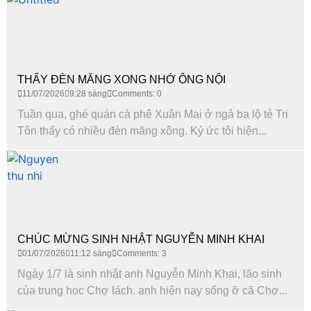
THẤY ĐÈN MĂNG XONG NHỚ ÔNG NỘI
11/07/2026
9:28 sáng
Comments: 0
Tuần qua, ghé quán cà phê Xuân Mai ở ngả ba lộ tẻ Tri
Tôn thấy có nhiều đèn măng xông. Ký ức tôi hiện...
CHÚC MỪNG SINH NHẬT NGUYỄN MINH KHAI
01/07/2026
11:12 sáng
Comments: 3
Ngày 1/7 là sinh nhật anh Nguyễn Minh Khai, lão sinh
của trung hoc Chợ lách. anh hiện nay sống ỡ cã Chợ...