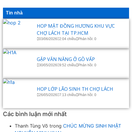
Tin nhà
HOP MẶT ĐỒNG HƯƠNG KHU VỰC
CHỢ LÁCH TẠI TP.HCM
03/06/2026
2:04 chiều
Phản hồi: 0
GẶP VĂN NĂNG Ở GÒ VẤP
30/05/2026
9:52 chiều
Phản hồi: 0
HOP LỚP LÃO SINH TH CHỢ LÁCH
26/05/2026
7:13 chiều
Phản hồi: 0
Các bình luận mới nhất
Thanh Tùng Võ
trong
CHÚC MỪNG SINH NHẬT