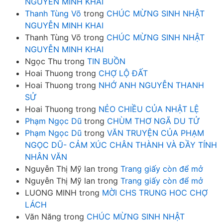
NGUYỄN MINH KHAI
Thanh Tùng Võ
trong
CHÚC MỪNG SINH NHẬT
NGUYỄN MINH KHAI
Thanh Tùng Võ
trong
CHÚC MỪNG SINH NHẬT
NGUYỄN MINH KHAI
Ngọc Thu
trong
TIN BUỒN
Hoai Thuong
trong
CHỢ LỘ ĐẤT
Hoai Thuong
trong
NHỚ ANH NGUYỄN THANH
SỬ
Hoai Thuong
trong
NẺO CHIỀU CỦA NHẬT LỆ
Phạm Ngọc Dũ
trong
CHÙM THƠ NGÃ DU TỬ
Phạm Ngọc Dũ
trong
VĂN TRUYỆN CỦA PHẠM
NGỌC DŨ- CẢM XÚC CHÂN THÀNH VÀ ĐẦY TÍNH
NHÂN VĂN
Nguyễn Thị Mỹ lan
trong
Trang giấy còn để mở
Nguyễn Thị Mỹ lan
trong
Trang giấy còn để mở
LUONG MINH
trong
MỜI CHS TRUNG HOC CHỢ
LÁCH
Văn Năng
trong
CHÚC MỪNG SINH NHẬT