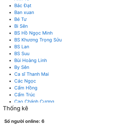
Bác Đạt
Ban xuan
Bé Tư
Bi Sên
BS Hồ Ngọc Minh
BS Khương Trọng Sửu
BS Lan
BS Suu
Bùi Hoàng Linh
By Sên
Ca sĩ Thanh Mai
Các Ngọc
Cẩm Hồng
Cẩm Trúc
Cao Chánh Cương
Thống kê
Cao Nhật Quyên
chánh thu
Số người online: 6
Chích Chị