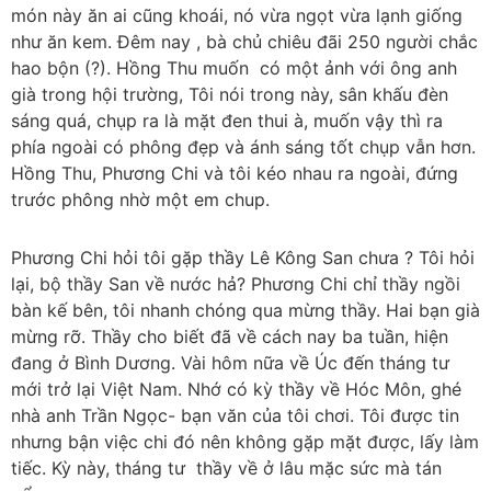
món này ăn ai cũng khoái, nó vừa ngọt vừa lạnh giống
như ăn kem. Đêm nay , bà chủ chiêu đãi 250 người chắc
hao bộn (?). Hồng Thu muốn có một ảnh với ông anh
già trong hội trường, Tôi nói trong này, sân khấu đèn
sáng quá, chụp ra là mặt đen thui à, muốn vậy thì ra
phía ngoài có phông đẹp và ánh sáng tốt chụp vẫn hơn.
Hồng Thu, Phương Chi và tôi kéo nhau ra ngoài, đứng
trước phông nhờ một em chup.
Phương Chi hỏi tôi gặp thầy Lê Kông San chưa ? Tôi hỏi
lại, bộ thầy San về nước hả? Phương Chi chỉ thầy ngồi
bàn kế bên, tôi nhanh chóng qua mừng thầy. Hai bạn già
mừng rỡ. Thầy cho biết đã về cách nay ba tuần, hiện
đang ở Bình Dương. Vài hôm nữa về Úc đến tháng tư
mới trở lại Việt Nam. Nhớ có kỳ thầy về Hóc Môn, ghé
nhà anh Trần Ngọc- bạn văn của tôi chơi. Tôi được tin
nhưng bận việc chi đó nên không gặp mặt được, lấy làm
tiếc. Kỳ này, tháng tư thầy về ở lâu mặc sức mà tán