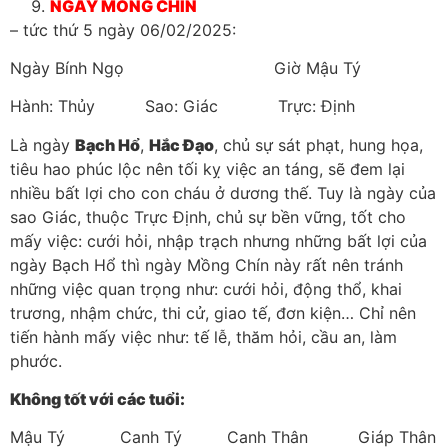
NGÀY MỒNG CHÍN
– tức thứ 5 ngày 06/02/2025:
Ngày Bính Ngọ Giờ Mậu Tý
Hành: Thủy Sao: Giác Trực: Định
Là ngày
Bạch Hổ
,
Hắc Đạo
, chủ sự sát phạt, hung họa,
tiêu hao phúc lộc nên tối kỵ việc an táng, sẽ đem lại
nhiều bất lợi cho con cháu ở dương thế. Tuy là ngày của
sao Giác, thuộc Trực Định, chủ sự bền vững, tốt cho
mấy việc: cưới hỏi, nhập trạch nhưng những bất lợi của
ngày Bạch Hổ thì ngày Mồng Chín này rất nên tránh
những việc quan trọng như: cưới hỏi, động thổ, khai
trương, nhậm chức, thi cử, giao tế, đơn kiện… Chỉ nên
tiến hành mấy việc như: tế lễ, thăm hỏi, cầu an, làm
phước.
Không tốt với các tuổi:
Mậu Tý Canh Tý Canh Thân Giáp Thân