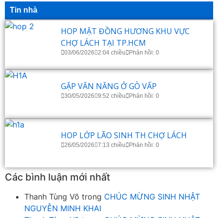
Tin nhà
HOP MẶT ĐỒNG HƯƠNG KHU VỰC
CHỢ LÁCH TẠI TP.HCM
03/06/2026
2:04 chiều
Phản hồi: 0
GẶP VĂN NĂNG Ở GÒ VẤP
30/05/2026
9:52 chiều
Phản hồi: 0
HOP LỚP LÃO SINH TH CHỢ LÁCH
26/05/2026
7:13 chiều
Phản hồi: 0
Các bình luận mới nhất
Thanh Tùng Võ
trong
CHÚC MỪNG SINH NHẬT
NGUYỄN MINH KHAI