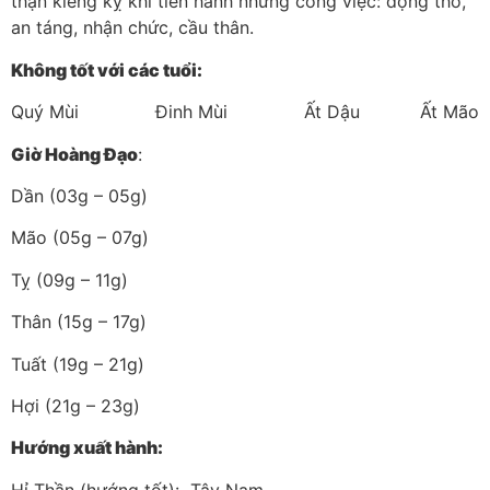
thận kiêng kỵ khi tiến hành những công việc: động thổ,
an táng, nhận chức, cầu thân.
Không tốt với các tuổi:
Quý Mùi Đinh Mùi Ất Dậu Ất Mão
Giờ Hoàng Đạo
:
Dần (03g – 05g)
Mão (05g – 07g)
Tỵ (09g – 11g)
Thân (15g – 17g)
Tuất (19g – 21g)
Hợi (21g – 23g)
Hướng xuất hành:
Hỉ Thần (hướng tốt): Tây Nam