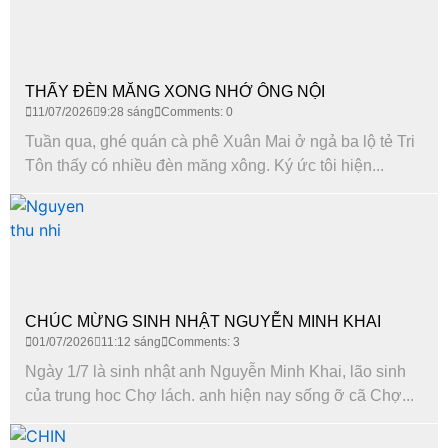
THẤY ĐÈN MĂNG XONG NHỚ ÔNG NỘI
11/07/2026
9:28 sáng
Comments: 0
Tuần qua, ghé quán cà phê Xuân Mai ở ngả ba lộ tẻ Tri
Tôn thấy có nhiều đèn măng xông. Ký ức tôi hiện...
CHÚC MỪNG SINH NHẬT NGUYỄN MINH KHAI
01/07/2026
11:12 sáng
Comments: 3
Ngày 1/7 là sinh nhật anh Nguyễn Minh Khai, lão sinh
của trung hoc Chợ lách. anh hiện nay sống ỡ cã Chợ...