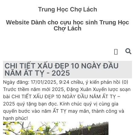
Trung Học Chợ Lách
Website Dành cho cựu học sinh Trung Học
Chợ Lách
CHI TIẾT XẤU ĐẸP 10 NGÀY ĐẦU
NĂM ẤT TỴ - 2025
Ngày đăng: 17/01/2025, 9:24 chiều, ý kiến phản hồi (0)
Trước thềm năm mới 2025, Đặng Xuân Xuyến lược soạn
bài CHI TIẾT XẤU ĐẸP 10 NGÀY ĐẦU NĂM ẤT TỴ –
2025 quý tặng bạn đọc. Kính chúc quý vị cùng gia
quyến bước vào năm ẤT TỴ may mắn, thành công và
hạnh phúc!