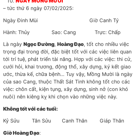
NGÀY MỒNG MƯỜI
– tức thứ 6 ngày 07/02/2025:
Ngày Đinh Mùi Giờ Canh Tý
Hành: Thủy Sao: Cang Trực: Chấp
Là ngày
Ngọc Đường
,
Hoàng Đạo
, tốt cho nhiều việc
trọng đại trong đời, đặc biệt tốt với các việc liên quan
tới trí tuệ, phát triển tài năng. Hợp với các việc: thi cử,
cưới hỏi, khai trương, động thổ, xây dựng, ký kết giao
ước, thừa kế, chữa bệnh… Tuy vậy, Mồng Mười là ngày
của sao Cang, thuộc Thất Sát Tinh không tốt cho các
việc: chôn cất, kiện tụng, xây dựng, sinh nở (con khó
nuôi) nên kiêng kỵ khi chọn vào những việc này.
Không tốt với các tuổi:
Kỷ Sửu Tân Sửu Canh Thân Giáp Thân
Giờ Hoàng Đạo
: