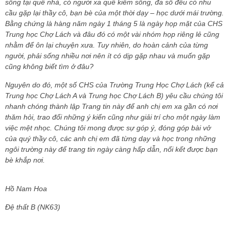
sống tại quê nhà, có người xa quê kiếm sống, đa số đều có nhu
cầu gặp lại thầy cô, bạn bè của một thời dạy – học dưới mái trường.
Bằng chứng là hàng năm ngày 1 tháng 5 là ngày họp mặt của CHS
Trung học Chợ Lách và đâu đó có một vài nhóm họp riêng lẻ cũng
nhằm để ôn lại chuyện xưa. Tuy nhiên, do hoàn cảnh của từng
người, phải sống nhiều nơi nên ít có dịp gặp nhau và muốn gặp
cũng không biết tìm ở đâu?
Nguyên do đó, một số CHS của Trường Trung Học Chợ Lách (kể cả
Trung học Chợ Lách A và Trung học Chợ Lách B) yêu cầu chúng tôi
nhanh chóng thành lập Trang tin này để anh chị em xa gần có nơi
thăm hỏi, trao đổi những ý kiến cũng như giải trí cho một ngày làm
việc mệt nhọc. Chúng tôi mong được sự góp ý, đóng góp bài vở
của quý thầy cô, các anh chị em đã từng dạy và học trong những
ngôi trường này để trang tin ngày càng hấp dẫn, nối kết được bạn
bè khắp nơi.
Hồ Nam Hoa
Đệ thất B (NK63)