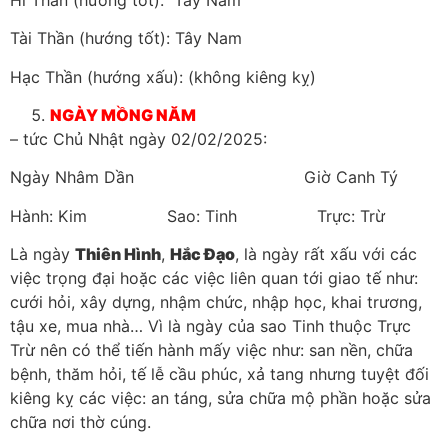
Tài Thần (hướng tốt): Tây Nam
Hạc Thần (hướng xấu): (không kiêng kỵ)
NGÀY MỒNG NĂM
– tức Chủ Nhật ngày 02/02/2025:
Ngày Nhâm Dần Giờ Canh Tý
Hành: Kim Sao: Tinh Trực: Trừ
Là ngày
Thiên Hình
,
Hắc Đạo
, là ngày rất xấu với các
việc trọng đại hoặc các việc liên quan tới giao tế như:
cưới hỏi, xây dựng, nhậm chức, nhập học, khai trương,
tậu xe, mua nhà… Vì là ngày của sao Tinh thuộc Trực
Trừ nên có thể tiến hành mấy việc như: san nền, chữa
bệnh, thăm hỏi, tế lễ cầu phúc, xả tang nhưng tuyệt đối
kiêng kỵ các việc: an táng, sửa chữa mộ phần hoặc sửa
chữa nơi thờ cúng.