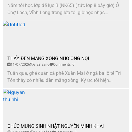
Năm tôi học lớp để lục B (NK65) ( tức lớp 8 bây giờ) Ở
Chợ Lách, Vĩnh Long trong lớp tôi giờ học nhạc...
THẤY ĐÈN MĂNG XONG NHỚ ÔNG NỘI
11/07/2026
9:28 sáng
Comments: 0
Tuần qua, ghé quán cà phê Xuân Mai ở ngả ba lộ tẻ Tri
Tôn thấy có nhiều đèn măng xông. Ký ức tôi hiện...
CHÚC MỪNG SINH NHẬT NGUYỄN MINH KHAI