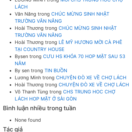
LÁCH
Văn Năng
trong
CHÚC MỪNG SINH NHẬT
TRƯỜNG VĂN NĂNG
Hoài Thương
trong
CHÚC MỪNG SINH NHẬT
TRƯỜNG VĂN NĂNG
Hoài Thương
trong
LÊ MỸ HƯƠNG MỜI CÀ PHÊ
TẠI COUNTRY HOUSE
Bysen
trong
CƯU HS KHÓA 70 HOP MẶT SAU 53
NĂM
By sen
trong
TIN BUỒN
Lương Minh
trong
CHUYỆN ĐÒ XE VỀ CHỢ LÁCH
Hoài Thương
trong
CHUYỆN ĐÒ XE VỀ CHỢ LÁCH
Võ Thanh Tùng
trong
CHS TRUNG HOC CHỢ
LÁCH HOP MẶT Ở SÀI GÒN
Bình luận nhiều trong tuần
None found
Tác giả