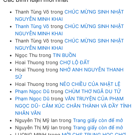
Thanh Tùng Võ
trong
CHÚC MỪNG SINH NHẬT
NGUYỄN MINH KHAI
Thanh Tùng Võ
trong
CHÚC MỪNG SINH NHẬT
NGUYỄN MINH KHAI
Thanh Tùng Võ
trong
CHÚC MỪNG SINH NHẬT
NGUYỄN MINH KHAI
Ngọc Thu
trong
TIN BUỒN
Hoai Thuong
trong
CHỢ LỘ ĐẤT
Hoai Thuong
trong
NHỚ ANH NGUYỄN THANH
SỬ
Hoai Thuong
trong
NẺO CHIỀU CỦA NHẬT LỆ
Phạm Ngọc Dũ
trong
CHÙM THƠ NGÃ DU TỬ
Phạm Ngọc Dũ
trong
VĂN TRUYỆN CỦA PHẠM
NGỌC DŨ- CẢM XÚC CHÂN THÀNH VÀ ĐẦY TÍNH
NHÂN VĂN
Nguyễn Thị Mỹ lan
trong
Trang giấy còn để mở
Nguyễn Thị Mỹ lan
trong
Trang giấy còn để mở
LUONG MINH
trong
MỜI CHS TRUNG HOC CHỢ