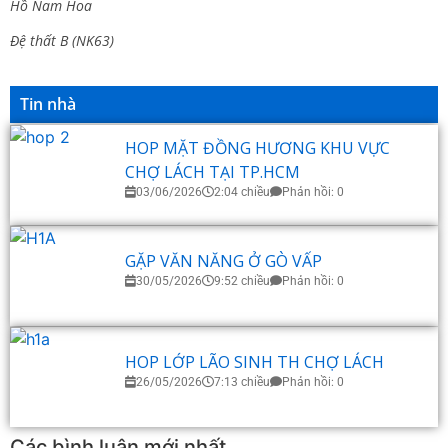
Hồ Nam Hoa
Đệ thất B (NK63)
Tin nhà
HOP MẶT ĐỒNG HƯƠNG KHU VỰC
CHỢ LÁCH TẠI TP.HCM
03/06/2026
2:04 chiều
Phản hồi: 0
GẶP VĂN NĂNG Ở GÒ VẤP
30/05/2026
9:52 chiều
Phản hồi: 0
HOP LỚP LÃO SINH TH CHỢ LÁCH
26/05/2026
7:13 chiều
Phản hồi: 0
Các bình luận mới nhất