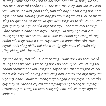
Trường Trung học Chợ Lách ra đời cách nay hơn 50 năm, lúc đầu
mỗi niên khóa chỉ khoảng 100 học sinh cho 2 lớp Anh văn và Pháp
văn. Sau đó lần lượt phát triển, tính đến nay ít nhất cũng hơn năm
ngàn học sinh. Những người này giờ đây cũng đã lớn tuổi, có người
sống tại quê nhà, có người xa quê kiếm sống, đa số đều có nhu cầu
gặp lại thầy cô, bạn bè của một thời dạy – học dưới mái trường.
Bằng chứng là hàng năm ngày 1 tháng 5 là ngày họp mặt của CHS
Trung học Chợ Lách và đâu đó có một vài nhóm họp riêng lẻ cũng
nhằm để ôn lại chuyện xưa. Tuy nhiên, do hoàn cảnh của từng
người, phải sống nhiều nơi nên ít có dịp gặp nhau và muốn gặp
cũng không biết tìm ở đâu?
Nguyên do đó, một số CHS của Trường Trung Học Chợ Lách (kể cả
Trung học Chợ Lách A và Trung học Chợ Lách B) yêu cầu chúng tôi
nhanh chóng thành lập Trang tin này để anh chị em xa gần có nơi
thăm hỏi, trao đổi những ý kiến cũng như giải trí cho một ngày làm
việc mệt nhọc. Chúng tôi mong được sự góp ý, đóng góp bài vở của
quý thầy cô, các anh chị em đã từng dạy và học trong những ngôi
trường này để trang tin ngày càng hấp dẫn, nối kết được bạn bè
khắp nơi.