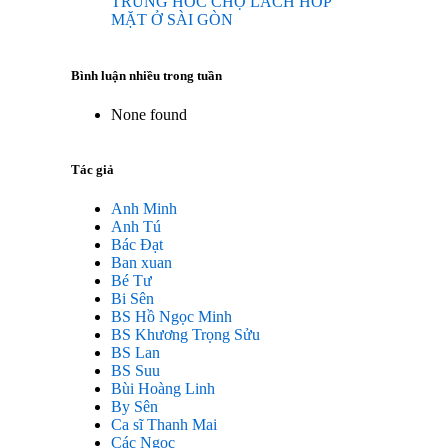
TRUNG HOC CHỢ LÁCH HOP
MẶT Ở SÀI GÒN
Bình luận nhiều trong tuần
None found
Tác giả
Anh Minh
Anh Tú
Bác Đạt
Ban xuan
Bé Tư
Bi Sên
BS Hồ Ngọc Minh
BS Khương Trọng Sửu
BS Lan
BS Suu
Bùi Hoàng Linh
By Sên
Ca sĩ Thanh Mai
Các Ngọc