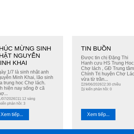
HÚC MỪNG SINH
TIN BUỒN
HẬT NGUYỄN
Được tin chị Đặng Thi
INH KHAI
Hanh cựu HS Trung Hoc
Chợ lách , GĐ Trung tâm
ày 1/7 là sinh nhật anh
Chính Trị huyện Chợ Lá
uyễn Minh Khai, lão sinh
vừa từ trần...
a trung hoc Chợ lách.
29/06/2026
2:30 chiều
h hiện nay sống ỡ cã
ý kiến phản hồi: 0
ợ...
1/07/2026
11:12 sáng
kiến phản hồi: 3
Xem tiếp...
Xem tiếp...