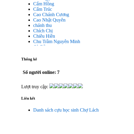
Cẩm Hồng
Cẩm Trúc
Cao Chánh Cương
Cao Nhật Quyên
chánh thu
Chích Chị
Chiêu Hiền
Chu Trầm Nguyên Minh
Cò Bằng
Cỏ may
Công Bình
Thống kê
Công Hòa
Công Minh
Số người online: 7
Dang Chi
Dao dong
Diễm Ngọc
Lượt truy cập:
Dỗ Chiêu Đức
DS Lan
Liên kết
Dung Thị vân
Dũng Tiến
Danh sách cựu học sinh Chợ Lách
Duong Công Bình
Đại Ngân
Đặng Châu Long
Đặng Hoàng Lan
Đăng Thị Hanh