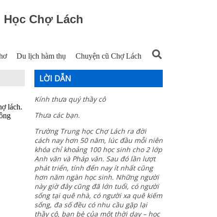
g Học Chợ Lách
hơ
Du lịch hàm thụ
Chuyện cũ Chợ Lách
LỜI DẪN
Kính thưa quý thầy cô
ợ lách.
Thưa các bạn.
hông
Trường Trung học Chợ Lách ra đời
cách nay hơn 50 năm, lúc đầu mỗi niên
khóa chỉ khoảng 100 học sinh cho 2 lớp
Anh văn và Pháp văn. Sau đó lần lượt
phát triển, tính đến nay ít nhất cũng
hơn năm ngàn học sinh. Những người
này giờ đây cũng đã lớn tuổi, có người
sống tại quê nhà, có người xa quê kiếm
sống, đa số đều có nhu cầu gặp lại
thầy cô, bạn bè của một thời dạy – học