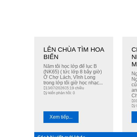
LÊN CHÙA TÌM HOA
C
BIỂN
N
M
Năm tôi học lớp để lục B
(NK65) ( tức lớp 8 bây giờ)
Ng
Ở Chợ Lách, Vĩnh Long
Ng
trong lớp tôi giờ học nhạc...
củ
13/07/2026
5:19 chiều
an
ý kiến phản hồi: 0
Ch
0
ý 
Xem tiếp...