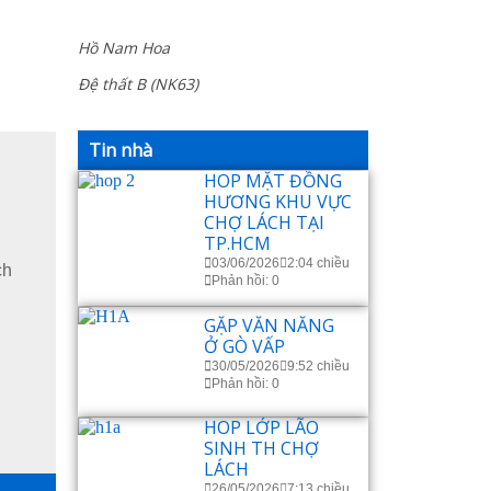
Hồ Nam Hoa
Đệ thất B (NK63)
Tin nhà
HOP MẶT ĐỒNG
HƯƠNG KHU VỰC
CHỢ LÁCH TẠI
TP.HCM
03/06/2026
2:04 chiều
ch
Phản hồi: 0
GẶP VĂN NĂNG
Ở GÒ VẤP
30/05/2026
9:52 chiều
Phản hồi: 0
HOP LỚP LÃO
SINH TH CHỢ
LÁCH
26/05/2026
7:13 chiều