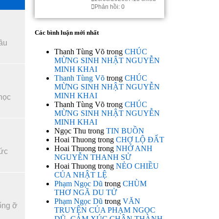
Phản hồi: 0
Các bình luận mới nhất
đầu
Thanh Tùng Võ
trong
CHÚC
MỪNG SINH NHẬT NGUYỄN
MINH KHAI
Thanh Tùng Võ
trong
CHÚC
MỪNG SINH NHẬT NGUYỄN
MINH KHAI
 học
Thanh Tùng Võ
trong
CHÚC
MỪNG SINH NHẬT NGUYỄN
MINH KHAI
Ngọc Thu
trong
TIN BUỒN
Hoai Thuong
trong
CHỢ LỘ ĐẤT
Hoai Thuong
trong
NHỚ ANH
 ức
NGUYỄN THANH SỬ
Hoai Thuong
trong
NẺO CHIỀU
CỦA NHẬT LỆ
Phạm Ngọc Dũ
trong
CHÙM
THƠ NGÃ DU TỬ
Phạm Ngọc Dũ
trong
VĂN
ống ỡ
TRUYỆN CỦA PHẠM NGỌC
DŨ- CẢM XÚC CHÂN THÀNH