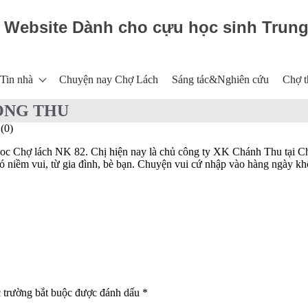
Website Dành cho cựu học sinh Trun
Tin nhà
Chuyện nay Chợ Lách
Sáng tác&Nghiên cứu
Chợ t
ỒNG THU
(0)
oc Chợ lách NK 82. Chị hiện nay là chủ công ty XK Chánh Thu tại Ch
có niềm vui, từ gia đình, bè bạn. Chuyện vui cứ nhập vào hàng ngày k
 trường bắt buộc được đánh dấu
*