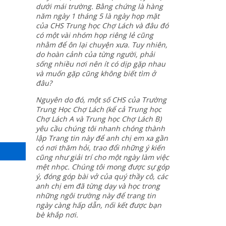
dưới mái trường. Bằng chứng là hàng
năm ngày 1 tháng 5 là ngày họp mặt
của CHS Trung học Chợ Lách và đâu đó
có một vài nhóm họp riêng lẻ cũng
nhằm để ôn lại chuyện xưa. Tuy nhiên,
do hoàn cảnh của từng người, phải
sống nhiều nơi nên ít có dịp gặp nhau
và muốn gặp cũng không biết tìm ở
đâu?
Nguyên do đó, một số CHS của Trường
Trung Học Chợ Lách (kể cả Trung học
Chợ Lách A và Trung học Chợ Lách B)
yêu cầu chúng tôi nhanh chóng thành
lập Trang tin này để anh chị em xa gần
có nơi thăm hỏi, trao đổi những ý kiến
cũng như giải trí cho một ngày làm việc
mệt nhọc. Chúng tôi mong được sự góp
ý, đóng góp bài vở của quý thầy cô, các
anh chị em đã từng dạy và học trong
những ngôi trường này để trang tin
ngày càng hấp dẫn, nối kết được bạn
bè khắp nơi.