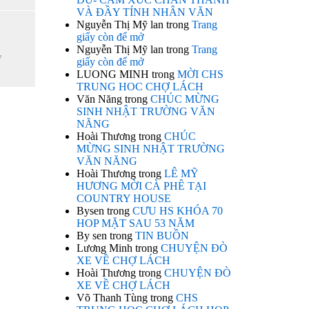
VÀ ĐẦY TÍNH NHÂN VĂN
Nguyễn Thị Mỹ lan
trong
Trang
giấy còn để mở
Nguyễn Thị Mỹ lan
trong
Trang
ợ
giấy còn để mở
LUONG MINH
trong
MỜI CHS
TRUNG HOC CHỢ LÁCH
Văn Năng
trong
CHÚC MỪNG
SINH NHẬT TRƯỜNG VĂN
NĂNG
Hoài Thương
trong
CHÚC
MỪNG SINH NHẬT TRƯỜNG
VĂN NĂNG
Hoài Thương
trong
LÊ MỸ
HƯƠNG MỜI CÀ PHÊ TẠI
COUNTRY HOUSE
Bysen
trong
CƯU HS KHÓA 70
HOP MẶT SAU 53 NĂM
By sen
trong
TIN BUỒN
Lương Minh
trong
CHUYỆN ĐÒ
XE VỀ CHỢ LÁCH
Hoài Thương
trong
CHUYỆN ĐÒ
XE VỀ CHỢ LÁCH
Võ Thanh Tùng
trong
CHS