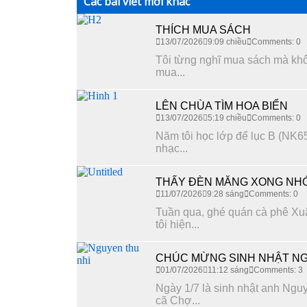
Các bài viết mới khác
THÍCH MUA SÁCH
13/07/2026
9:09 chiều
Comments: 0
Tôi từng nghĩ mua sách mà không
mua...
LÊN CHÙA TÌM HOA BIỂN
13/07/2026
5:19 chiều
Comments: 0
Năm tôi học lớp để lục B (NK65
nhạc...
THẤY ĐÈN MĂNG XONG NHỚ
11/07/2026
9:28 sáng
Comments: 0
Tuần qua, ghé quán cà phê Xuâ
tôi hiện...
CHÚC MỪNG SINH NHẬT NG
01/07/2026
11:12 sáng
Comments: 3
Ngày 1/7 là sinh nhật anh Nguy
cã Chợ...