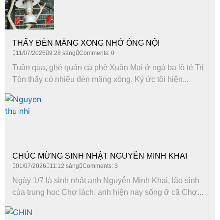
THẤY ĐÈN MĂNG XONG NHỚ ÔNG NỘI
11/07/2026
9:28 sáng
Comments: 0
Tuần qua, ghé quán cà phê Xuân Mai ở ngả ba lộ tẻ Tri
Tôn thấy có nhiều đèn măng xông. Ký ức tôi hiện...
CHÚC MỪNG SINH NHẬT NGUYỄN MINH KHAI
01/07/2026
11:12 sáng
Comments: 3
Ngày 1/7 là sinh nhật anh Nguyễn Minh Khai, lão sinh
của trung hoc Chợ lách. anh hiện nay sống ỡ cã Chợ...