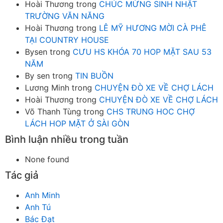
Hoài Thương
trong
CHÚC MỪNG SINH NHẬT
TRƯỜNG VĂN NĂNG
Hoài Thương
trong
LÊ MỸ HƯƠNG MỜI CÀ PHÊ
TẠI COUNTRY HOUSE
Bysen
trong
CƯU HS KHÓA 70 HOP MẶT SAU 53
NĂM
By sen
trong
TIN BUỒN
Lương Minh
trong
CHUYỆN ĐÒ XE VỀ CHỢ LÁCH
Hoài Thương
trong
CHUYỆN ĐÒ XE VỀ CHỢ LÁCH
Võ Thanh Tùng
trong
CHS TRUNG HOC CHỢ
LÁCH HOP MẶT Ở SÀI GÒN
Bình luận nhiều trong tuần
None found
Tác giả
Anh Minh
Anh Tú
Bác Đạt