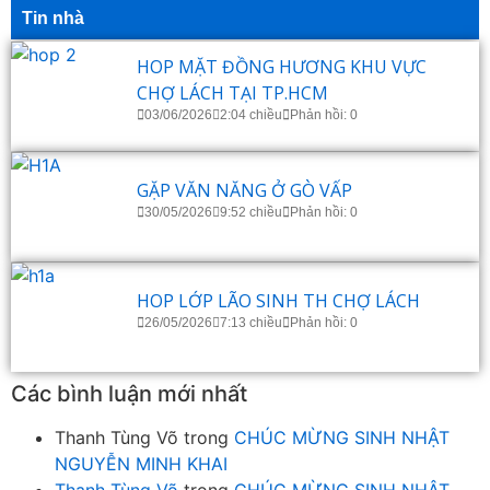
Tin nhà
HOP MẶT ĐỒNG HƯƠNG KHU VỰC
CHỢ LÁCH TẠI TP.HCM
03/06/2026
2:04 chiều
Phản hồi: 0
GẶP VĂN NĂNG Ở GÒ VẤP
30/05/2026
9:52 chiều
Phản hồi: 0
HOP LỚP LÃO SINH TH CHỢ LÁCH
26/05/2026
7:13 chiều
Phản hồi: 0
Các bình luận mới nhất
Thanh Tùng Võ
trong
CHÚC MỪNG SINH NHẬT
NGUYỄN MINH KHAI