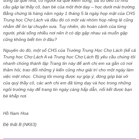
sống tại quê nhà, có người xa quê kiếm sống, đa số đều có nhu
cầu gặp lại thầy cô, bạn bè của một thời dạy – học dưới mái trường.
Bằng chứng là hàng năm ngày 1 tháng 5 là ngày họp mặt của CHS
Trung học Chợ Lách và đâu đó có một vài nhóm họp riêng lẻ cũng
nhằm để ôn lại chuyện xưa. Tuy nhiên, do hoàn cảnh của từng
người, phải sống nhiều nơi nên ít có dịp gặp nhau và muốn gặp
cũng không biết tìm ở đâu?
Nguyên do đó, một số CHS của Trường Trung Học Chợ Lách (kể cả
Trung học Chợ Lách A và Trung học Chợ Lách B) yêu cầu chúng tôi
nhanh chóng thành lập Trang tin này để anh chị em xa gần có nơi
thăm hỏi, trao đổi những ý kiến cũng như giải trí cho một ngày làm
việc mệt nhọc. Chúng tôi mong được sự góp ý, đóng góp bài vở
của quý thầy cô, các anh chị em đã từng dạy và học trong những
ngôi trường này để trang tin ngày càng hấp dẫn, nối kết được bạn
bè khắp nơi.
Hồ Nam Hoa
Đệ thất B (NK63)