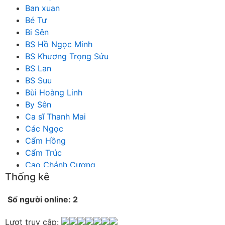
Ban xuan
Bé Tư
Bi Sên
BS Hồ Ngọc Minh
BS Khương Trọng Sửu
BS Lan
BS Suu
Bùi Hoàng Linh
By Sên
Ca sĩ Thanh Mai
Các Ngọc
Cẩm Hồng
Cẩm Trúc
Cao Chánh Cương
Thống kê
Cao Nhật Quyên
chánh thu
Số người online: 2
Chích Chị
Chiêu Hiền
Lượt truy cập: