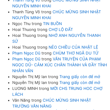
Thanh Tùng Võ
trong
CHÚC MỪNG SINH NHẬT
NGUYỄN MINH KHAI
Thanh Tùng Võ
trong
CHÚC MỪNG SINH NHẬT
NGUYỄN MINH KHAI
Ngọc Thu
trong
TIN BUỒN
Hoai Thuong
trong
CHỢ LỘ ĐẤT
Hoai Thuong
trong
NHỚ ANH NGUYỄN THANH
SỬ
Hoai Thuong
trong
NẺO CHIỀU CỦA NHẬT LỆ
Phạm Ngọc Dũ
trong
CHÙM THƠ NGÃ DU TỬ
Phạm Ngọc Dũ
trong
VĂN TRUYỆN CỦA PHẠM
NGỌC DŨ- CẢM XÚC CHÂN THÀNH VÀ ĐẦY TÍNH
NHÂN VĂN
Nguyễn Thị Mỹ lan
trong
Trang giấy còn để mở
Nguyễn Thị Mỹ lan
trong
Trang giấy còn để mở
LUONG MINH
trong
MỜI CHS TRUNG HOC CHỢ
LÁCH
Văn Năng
trong
CHÚC MỪNG SINH NHẬT
TRƯỜNG VĂN NĂNG