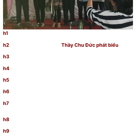
h1
h2 Thầy Chu Đức phát biểu
h3
h4
h5
h6
h7
h8
h9