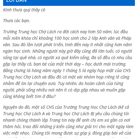
Kính thưa quý thầy cô
Thưa các bạn.
Trường Trung học Chợ Lách ra đời cách nay hơn 50 năm, lúc đầu
mỗi niên khóa chỉ khoảng 100 học sinh cho 2 lớp Anh văn và Pháp
văn. Sau đó lần lượt phát triển, tính đến nay ít nhất cũng hơn năm
ngàn học sinh. Những người này giờ đây cũng đã lớn tuổi, có người
sống tại quê nhà, có người xa quê kiếm sống, đa số đều có nhu cầu
gặp lại thầy cô, bạn bè của một thời dạy – học dưới mái trường.
Bằng chứng là hàng năm ngày 1 tháng 5 là ngày họp mặt của CHS
Trung học Chợ Lách và đâu đó có một vài nhóm họp riêng lẻ cũng
nhằm để ôn lại chuyện xưa. Tuy nhiên, do hoàn cảnh của từng
người, phải sống nhiều nơi nên ít có dịp gặp nhau và muốn gặp
cũng không biết tìm ở đâu?
Nguyên do đó, một số CHS của Trường Trung Học Chợ Lách (kể cả
Trung học Chợ Lách A và Trung học Chợ Lách B) yêu cầu chúng tôi
nhanh chóng thành lập Trang tin này để anh chị em xa gần có nơi
thăm hỏi, trao đổi những ý kiến cũng như giải trí cho một ngày làm
việc mệt nhọc. Chúng tôi mong được sự góp ý, đóng góp bài vở của