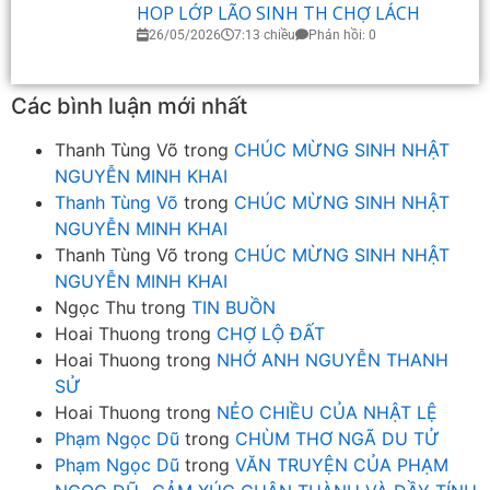
HOP LỚP LÃO SINH TH CHỢ LÁCH
26/05/2026
7:13 chiều
Phản hồi: 0
Các bình luận mới nhất
Thanh Tùng Võ
trong
CHÚC MỪNG SINH NHẬT
NGUYỄN MINH KHAI
Thanh Tùng Võ
trong
CHÚC MỪNG SINH NHẬT
NGUYỄN MINH KHAI
Thanh Tùng Võ
trong
CHÚC MỪNG SINH NHẬT
NGUYỄN MINH KHAI
Ngọc Thu
trong
TIN BUỒN
Hoai Thuong
trong
CHỢ LỘ ĐẤT
Hoai Thuong
trong
NHỚ ANH NGUYỄN THANH
SỬ
Hoai Thuong
trong
NẺO CHIỀU CỦA NHẬT LỆ
Phạm Ngọc Dũ
trong
CHÙM THƠ NGÃ DU TỬ
Phạm Ngọc Dũ
trong
VĂN TRUYỆN CỦA PHẠM