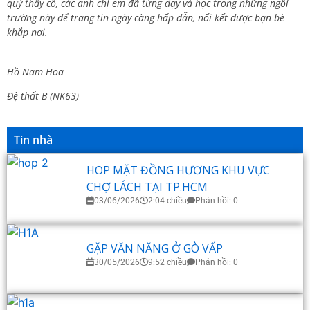
quý thầy cô, các anh chị em đã từng dạy và học trong những ngôi
trường này để trang tin ngày càng hấp dẫn, nối kết được bạn bè
khắp nơi.
Hồ Nam Hoa
Đệ thất B (NK63)
Tin nhà
HOP MẶT ĐỒNG HƯƠNG KHU VỰC
CHỢ LÁCH TẠI TP.HCM
03/06/2026
2:04 chiều
Phản hồi: 0
GẶP VĂN NĂNG Ở GÒ VẤP
30/05/2026
9:52 chiều
Phản hồi: 0