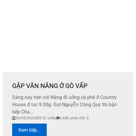
GẶP VĂN NĂNG Ở GÒ VẤP
Sáng nay hẹn với Năng đi uống cà phê ở Country
House đ lúc 9.00g. GọI NguyỄn Công Quý thì bận
tiếp Cha...
30/05/2026
9:52 chiều
ý kiến phản hồi: 0
Xem tiếp...