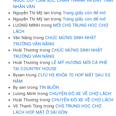
NGỌC DŨ- CẢM XÚC CHÂN THÀNH VÀ ĐẦY TÍNH
NHÂN VĂN
Nguyễn Thị Mỹ lan
trong
Trang giấy còn để mở
Nguyễn Thị Mỹ lan
trong
Trang giấy còn để mở
LUONG MINH
trong
MỜI CHS TRUNG HOC CHỢ
LÁCH
Văn Năng
trong
CHÚC MỪNG SINH NHẬT
TRƯỜNG VĂN NĂNG
Hoài Thương
trong
CHÚC MỪNG SINH NHẬT
TRƯỜNG VĂN NĂNG
Hoài Thương
trong
LÊ MỸ HƯƠNG MỜI CÀ PHÊ
TẠI COUNTRY HOUSE
Bysen
trong
CƯU HS KHÓA 70 HOP MẶT SAU 53
NĂM
By sen
trong
TIN BUỒN
Lương Minh
trong
CHUYỆN ĐÒ XE VỀ CHỢ LÁCH
Hoài Thương
trong
CHUYỆN ĐÒ XE VỀ CHỢ LÁCH
Võ Thanh Tùng
trong
CHS TRUNG HOC CHỢ
LÁCH HOP MẶT Ở SÀI GÒN