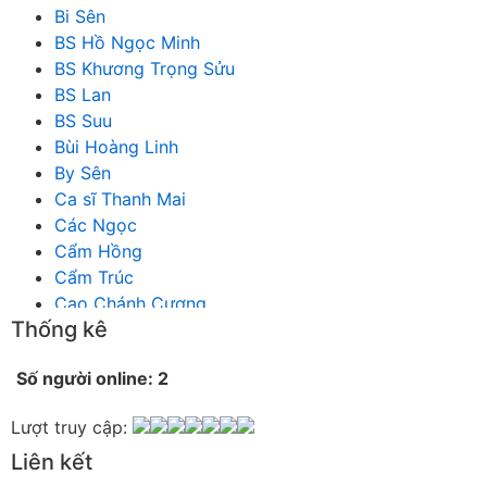
Bi Sên
BS Hồ Ngọc Minh
BS Khương Trọng Sửu
BS Lan
BS Suu
Bùi Hoàng Linh
By Sên
Ca sĩ Thanh Mai
Các Ngọc
Cẩm Hồng
Cẩm Trúc
Cao Chánh Cương
Thống kê
Cao Nhật Quyên
chánh thu
Số người online: 2
Chích Chị
Chiêu Hiền
Lượt truy cập:
Chu Trầm Nguyên Minh
Liên kết
Cò Bằng
Cỏ may