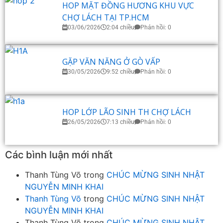
HOP MẶT ĐỒNG HƯƠNG KHU VỰC
CHỢ LÁCH TẠI TP.HCM
03/06/2026
2:04 chiều
Phản hồi: 0
GẶP VĂN NĂNG Ở GÒ VẤP
30/05/2026
9:52 chiều
Phản hồi: 0
HOP LỚP LÃO SINH TH CHỢ LÁCH
26/05/2026
7:13 chiều
Phản hồi: 0
Các bình luận mới nhất
Thanh Tùng Võ
trong
CHÚC MỪNG SINH NHẬT
NGUYỄN MINH KHAI
Thanh Tùng Võ
trong
CHÚC MỪNG SINH NHẬT
NGUYỄN MINH KHAI
Thanh Tùng Võ
trong
CHÚC MỪNG SINH NHẬT