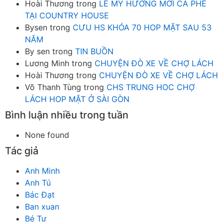
Hoài Thương
trong
LÊ MỸ HƯƠNG MỜI CÀ PHÊ
TẠI COUNTRY HOUSE
Bysen
trong
CƯU HS KHÓA 70 HOP MẶT SAU 53
NĂM
By sen
trong
TIN BUỒN
Lương Minh
trong
CHUYỆN ĐÒ XE VỀ CHỢ LÁCH
Hoài Thương
trong
CHUYỆN ĐÒ XE VỀ CHỢ LÁCH
Võ Thanh Tùng
trong
CHS TRUNG HOC CHỢ
LÁCH HOP MẶT Ở SÀI GÒN
Bình luận nhiều trong tuần
None found
Tác giả
Anh Minh
Anh Tú
Bác Đạt
Ban xuan
Bé Tư