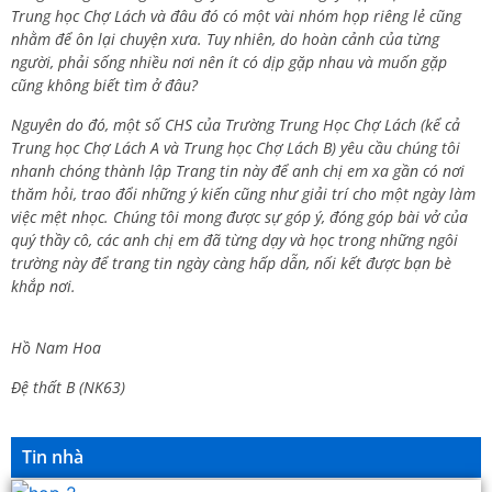
Trung học Chợ Lách và đâu đó có một vài nhóm họp riêng lẻ cũng
nhằm để ôn lại chuyện xưa. Tuy nhiên, do hoàn cảnh của từng
người, phải sống nhiều nơi nên ít có dịp gặp nhau và muốn gặp
cũng không biết tìm ở đâu?
Nguyên do đó, một số CHS của Trường Trung Học Chợ Lách (kể cả
Trung học Chợ Lách A và Trung học Chợ Lách B) yêu cầu chúng tôi
nhanh chóng thành lập Trang tin này để anh chị em xa gần có nơi
thăm hỏi, trao đổi những ý kiến cũng như giải trí cho một ngày làm
việc mệt nhọc. Chúng tôi mong được sự góp ý, đóng góp bài vở của
quý thầy cô, các anh chị em đã từng dạy và học trong những ngôi
trường này để trang tin ngày càng hấp dẫn, nối kết được bạn bè
khắp nơi.
Hồ Nam Hoa
Đệ thất B (NK63)
Tin nhà