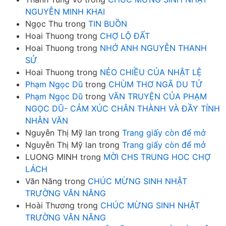
NGUYỄN MINH KHAI
Ngọc Thu
trong
TIN BUỒN
Hoai Thuong
trong
CHỢ LỘ ĐẤT
Hoai Thuong
trong
NHỚ ANH NGUYỄN THANH
SỬ
Hoai Thuong
trong
NẺO CHIỀU CỦA NHẬT LỆ
Phạm Ngọc Dũ
trong
CHÙM THƠ NGÃ DU TỬ
Phạm Ngọc Dũ
trong
VĂN TRUYỆN CỦA PHẠM
NGỌC DŨ- CẢM XÚC CHÂN THÀNH VÀ ĐẦY TÍNH
NHÂN VĂN
Nguyễn Thị Mỹ lan
trong
Trang giấy còn để mở
Nguyễn Thị Mỹ lan
trong
Trang giấy còn để mở
LUONG MINH
trong
MỜI CHS TRUNG HOC CHỢ
LÁCH
Văn Năng
trong
CHÚC MỪNG SINH NHẬT
TRƯỜNG VĂN NĂNG
Hoài Thương
trong
CHÚC MỪNG SINH NHẬT
TRƯỜNG VĂN NĂNG