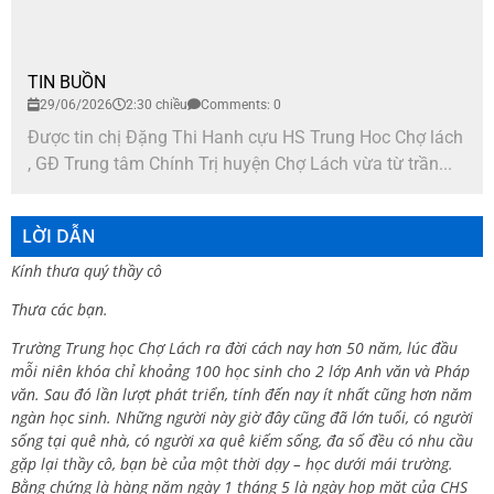
TIN BUỒN
29/06/2026
2:30 chiều
Comments: 0
Được tin chị Đặng Thi Hanh cựu HS Trung Hoc Chợ lách
, GĐ Trung tâm Chính Trị huyện Chợ Lách vừa từ trần...
LỜI DẪN
Kính thưa quý thầy cô
Thưa các bạn.
Trường Trung học Chợ Lách ra đời cách nay hơn 50 năm, lúc đầu
mỗi niên khóa chỉ khoảng 100 học sinh cho 2 lớp Anh văn và Pháp
văn. Sau đó lần lượt phát triển, tính đến nay ít nhất cũng hơn năm
ngàn học sinh. Những người này giờ đây cũng đã lớn tuổi, có người
sống tại quê nhà, có người xa quê kiếm sống, đa số đều có nhu cầu
gặp lại thầy cô, bạn bè của một thời dạy – học dưới mái trường.
Bằng chứng là hàng năm ngày 1 tháng 5 là ngày họp mặt của CHS