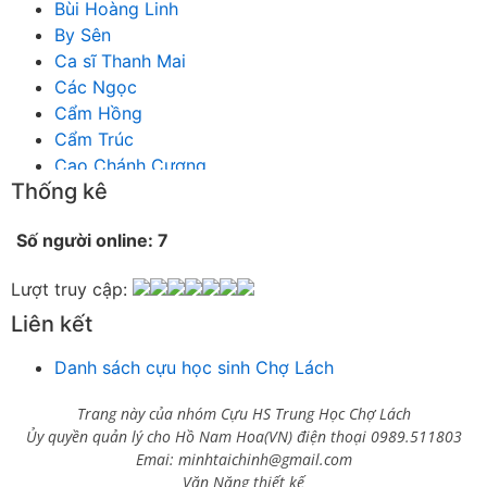
Bùi Hoàng Linh
By Sên
Ca sĩ Thanh Mai
Các Ngọc
Cẩm Hồng
Cẩm Trúc
Cao Chánh Cương
Thống kê
Cao Nhật Quyên
chánh thu
Số người online: 7
Chích Chị
Chiêu Hiền
Lượt truy cập:
Chu Trầm Nguyên Minh
Liên kết
Cò Bằng
Cỏ may
Danh sách cựu học sinh Chợ Lách
Công Bình
Công Hòa
Trang này của nhóm Cựu HS Trung Học Chợ Lách
Công Minh
Ủy quyền quản lý cho Hồ Nam Hoa(VN) điện thoại 0989.511803
Dang Chi
Emai: minhtaichinh@gmail.com
Dao dong
Văn Năng thiết kế