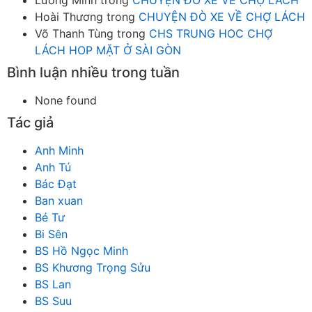
Lương Minh
trong
CHUYỆN ĐÒ XE VỀ CHỢ LÁCH
Hoài Thương
trong
CHUYỆN ĐÒ XE VỀ CHỢ LÁCH
Võ Thanh Tùng
trong
CHS TRUNG HOC CHỢ
LÁCH HOP MẶT Ở SÀI GÒN
Bình luận nhiều trong tuần
None found
Tác giả
Anh Minh
Anh Tú
Bác Đạt
Ban xuan
Bé Tư
Bi Sên
BS Hồ Ngọc Minh
BS Khương Trọng Sửu
BS Lan
BS Suu