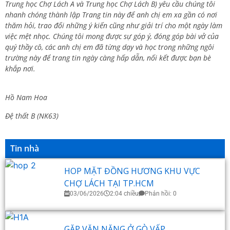
Trung học Chợ Lách A và Trung học Chợ Lách B) yêu cầu chúng tôi
nhanh chóng thành lập Trang tin này để anh chị em xa gần có nơi
thăm hỏi, trao đổi những ý kiến cũng như giải trí cho một ngày làm
việc mệt nhọc. Chúng tôi mong được sự góp ý, đóng góp bài vở của
quý thầy cô, các anh chị em đã từng dạy và học trong những ngôi
trường này để trang tin ngày càng hấp dẫn, nối kết được bạn bè
khắp nơi.
Hồ Nam Hoa
Đệ thất B (NK63)
Tin nhà
HOP MẶT ĐỒNG HƯƠNG KHU VỰC
CHỢ LÁCH TẠI TP.HCM
03/06/2026
2:04 chiều
Phản hồi: 0
GẶP VĂN NĂNG Ở GÒ VẤP