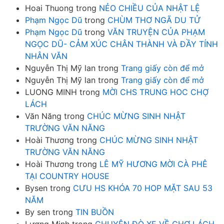
Hoai Thuong
trong
NẺO CHIỀU CỦA NHẬT LỆ
Phạm Ngọc Dũ
trong
CHÙM THƠ NGÃ DU TỬ
Phạm Ngọc Dũ
trong
VĂN TRUYỆN CỦA PHẠM
NGỌC DŨ- CẢM XÚC CHÂN THÀNH VÀ ĐẦY TÍNH
NHÂN VĂN
Nguyễn Thị Mỹ lan
trong
Trang giấy còn để mở
Nguyễn Thị Mỹ lan
trong
Trang giấy còn để mở
LUONG MINH
trong
MỜI CHS TRUNG HOC CHỢ
LÁCH
Văn Năng
trong
CHÚC MỪNG SINH NHẬT
TRƯỜNG VĂN NĂNG
Hoài Thương
trong
CHÚC MỪNG SINH NHẬT
TRƯỜNG VĂN NĂNG
Hoài Thương
trong
LÊ MỸ HƯƠNG MỜI CÀ PHÊ
TẠI COUNTRY HOUSE
Bysen
trong
CƯU HS KHÓA 70 HOP MẶT SAU 53
NĂM
By sen
trong
TIN BUỒN