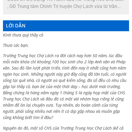
, GĐ Trung tâm Chính Trị huyện Chợ Lách vừa từ trần...
LỜI DẪN
Kính thưa quý thầy cô
Thưa các bạn.
Trường Trung học Chợ Lách ra đời cách nay hơn 50 năm, lúc đầu
mỗi niên khóa chỉ khoảng 100 học sinh cho 2 lớp Anh văn và Pháp
văn. Sau đó lần lượt phát triển, tính đến nay ít nhất cũng hơn năm
ngàn học sinh. Những người này giờ đây cũng đã lớn tuổi, có người
sống tại quê nhà, có người xa quê kiếm sống, đa số đều có nhu cầu
gặp lại thầy cô, bạn bè của một thời dạy – học dưới mái trường.
Bằng chứng là hàng năm ngày 1 tháng 5 là ngày họp mặt của CHS
Trung học Chợ Lách và đâu đó có một vài nhóm họp riêng lẻ cũng
nhằm để ôn lại chuyện xưa. Tuy nhiên, do hoàn cảnh của từng
người, phải sống nhiều nơi nên ít có dịp gặp nhau và muốn gặp
cũng không biết tìm ở đâu?
Nguyên do đó, một số CHS của Trường Trung Học Chợ Lách (kể cả