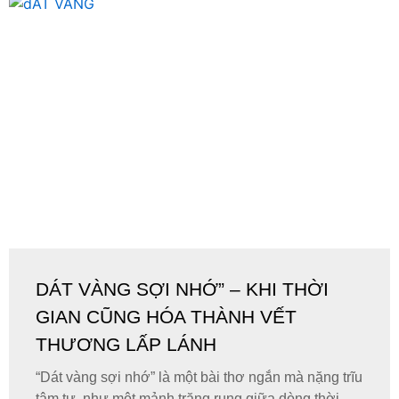
DÁT VÀNG SỢI NHỚ” – KHI THỜI
GIAN CŨNG HÓA THÀNH VẾT
THƯƠNG LẤP LÁNH
“Dát vàng sợi nhớ” là một bài thơ ngắn mà nặng trĩu
tâm tư, như một mảnh trăng rụng giữa dòng thời