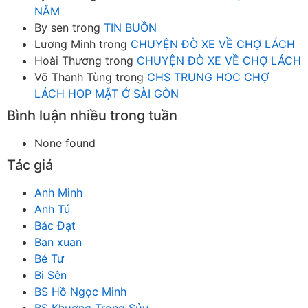
NĂM
By sen
trong
TIN BUỒN
Lương Minh
trong
CHUYỆN ĐÒ XE VỀ CHỢ LÁCH
Hoài Thương
trong
CHUYỆN ĐÒ XE VỀ CHỢ LÁCH
Võ Thanh Tùng
trong
CHS TRUNG HOC CHỢ
LÁCH HOP MẶT Ở SÀI GÒN
Bình luận nhiều trong tuần
None found
Tác giả
Anh Minh
Anh Tú
Bác Đạt
Ban xuan
Bé Tư
Bi Sên
BS Hồ Ngọc Minh
BS Khương Trọng Sửu