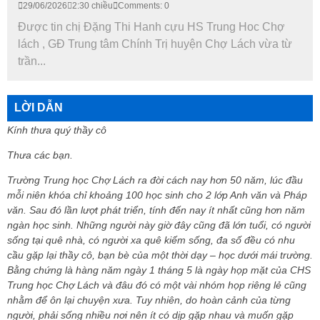
29/06/2026
2:30 chiều
Comments: 0
Được tin chị Đặng Thi Hanh cựu HS Trung Hoc Chợ
lách , GĐ Trung tâm Chính Trị huyện Chợ Lách vừa từ
trần...
LỜI DẪN
Kính thưa quý thầy cô
Thưa các bạn.
Trường Trung học Chợ Lách ra đời cách nay hơn 50 năm, lúc đầu
mỗi niên khóa chỉ khoảng 100 học sinh cho 2 lớp Anh văn và Pháp
văn. Sau đó lần lượt phát triển, tính đến nay ít nhất cũng hơn năm
ngàn học sinh. Những người này giờ đây cũng đã lớn tuổi, có người
sống tại quê nhà, có người xa quê kiếm sống, đa số đều có nhu
cầu gặp lại thầy cô, bạn bè của một thời dạy – học dưới mái trường.
Bằng chứng là hàng năm ngày 1 tháng 5 là ngày họp mặt của CHS
Trung học Chợ Lách và đâu đó có một vài nhóm họp riêng lẻ cũng
nhằm để ôn lại chuyện xưa. Tuy nhiên, do hoàn cảnh của từng
người, phải sống nhiều nơi nên ít có dịp gặp nhau và muốn gặp