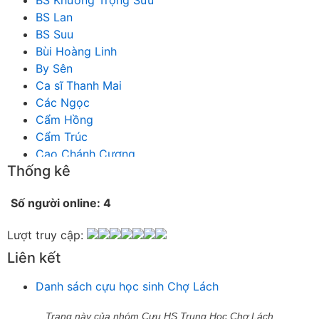
BS Lan
BS Suu
Bùi Hoàng Linh
By Sên
Ca sĩ Thanh Mai
Các Ngọc
Cẩm Hồng
Cẩm Trúc
Cao Chánh Cương
Thống kê
Cao Nhật Quyên
chánh thu
Số người online: 4
Chích Chị
Chiêu Hiền
Lượt truy cập:
Chu Trầm Nguyên Minh
Liên kết
Cò Bằng
Cỏ may
Danh sách cựu học sinh Chợ Lách
Công Bình
Công Hòa
Trang này của nhóm Cựu HS Trung Học Chợ Lách