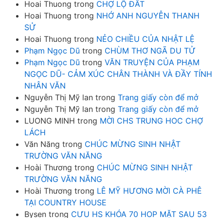
Hoai Thuong
trong
CHỢ LỘ ĐẤT
Hoai Thuong
trong
NHỚ ANH NGUYỄN THANH
SỬ
Hoai Thuong
trong
NẺO CHIỀU CỦA NHẬT LỆ
Phạm Ngọc Dũ
trong
CHÙM THƠ NGÃ DU TỬ
Phạm Ngọc Dũ
trong
VĂN TRUYỆN CỦA PHẠM
NGỌC DŨ- CẢM XÚC CHÂN THÀNH VÀ ĐẦY TÍNH
NHÂN VĂN
Nguyễn Thị Mỹ lan
trong
Trang giấy còn để mở
Nguyễn Thị Mỹ lan
trong
Trang giấy còn để mở
LUONG MINH
trong
MỜI CHS TRUNG HOC CHỢ
LÁCH
Văn Năng
trong
CHÚC MỪNG SINH NHẬT
TRƯỜNG VĂN NĂNG
Hoài Thương
trong
CHÚC MỪNG SINH NHẬT
TRƯỜNG VĂN NĂNG
Hoài Thương
trong
LÊ MỸ HƯƠNG MỜI CÀ PHÊ
TẠI COUNTRY HOUSE
Bysen
trong
CƯU HS KHÓA 70 HOP MẶT SAU 53