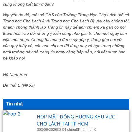
cũng không biết tìm ở đâu?
Nguyên do đó, một số CHS của Trường Trung Học Chợ Lách (kể cả
Trung học Chợ Lách A và Trung học Chợ Lách B) yêu cầu chúng tôi
nhanh chóng thành lập Trang tin này để anh chị em xa gần có nơi
thăm hỏi, trao đổi những ý kiến cũng như giải trí cho một ngày làm
việc mệt nhọc. Chúng tôi mong được sự góp ý, đóng góp bài vở
của quý thầy cô, các anh chị em đã từng dạy và học trong những
ngôi trường này để trang tin ngày càng hấp dẫn, nối kết được bạn
bè khắp nơi.
Hồ Nam Hoa
Đệ thất B (NK63)
Tin nhà
HOP MẶT ĐỒNG HƯƠNG KHU VỰC
CHỢ LÁCH TẠI TP.HCM
03/06/2026
2:04 chiều
Phản hồi: 0