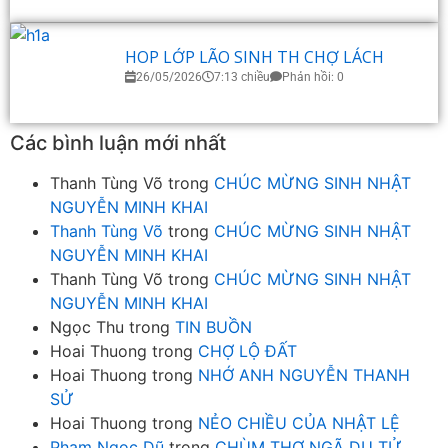
HOP LỚP LÃO SINH TH CHỢ LÁCH
26/05/2026
7:13 chiều
Phản hồi: 0
Các bình luận mới nhất
Thanh Tùng Võ
trong
CHÚC MỪNG SINH NHẬT
NGUYỄN MINH KHAI
Thanh Tùng Võ
trong
CHÚC MỪNG SINH NHẬT
NGUYỄN MINH KHAI
Thanh Tùng Võ
trong
CHÚC MỪNG SINH NHẬT
NGUYỄN MINH KHAI
Ngọc Thu
trong
TIN BUỒN
Hoai Thuong
trong
CHỢ LỘ ĐẤT
Hoai Thuong
trong
NHỚ ANH NGUYỄN THANH
SỬ
Hoai Thuong
trong
NẺO CHIỀU CỦA NHẬT LỆ
Phạm Ngọc Dũ
trong
CHÙM THƠ NGÃ DU TỬ