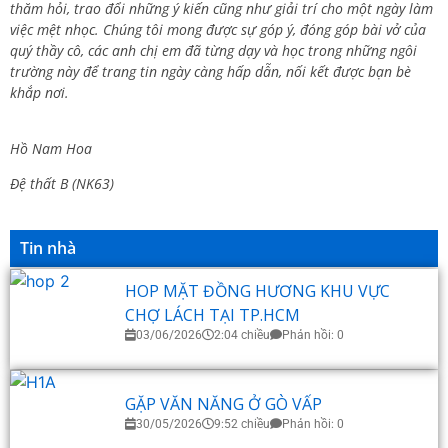
thăm hỏi, trao đổi những ý kiến cũng như giải trí cho một ngày làm
việc mệt nhọc. Chúng tôi mong được sự góp ý, đóng góp bài vở của
quý thầy cô, các anh chị em đã từng dạy và học trong những ngôi
trường này để trang tin ngày càng hấp dẫn, nối kết được bạn bè
khắp nơi.
Hồ Nam Hoa
Đệ thất B (NK63)
Tin nhà
HOP MẶT ĐỒNG HƯƠNG KHU VỰC
CHỢ LÁCH TẠI TP.HCM
03/06/2026
2:04 chiều
Phản hồi: 0
GẶP VĂN NĂNG Ở GÒ VẤP
30/05/2026
9:52 chiều
Phản hồi: 0