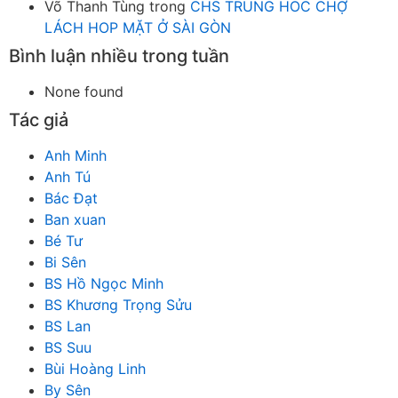
Võ Thanh Tùng
trong
CHS TRUNG HOC CHỢ
LÁCH HOP MẶT Ở SÀI GÒN
Bình luận nhiều trong tuần
None found
Tác giả
Anh Minh
Anh Tú
Bác Đạt
Ban xuan
Bé Tư
Bi Sên
BS Hồ Ngọc Minh
BS Khương Trọng Sửu
BS Lan
BS Suu
Bùi Hoàng Linh
By Sên