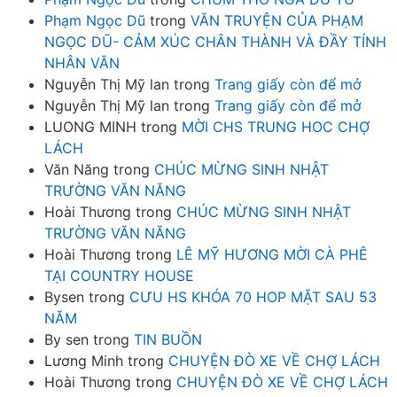
Phạm Ngọc Dũ
trong
VĂN TRUYỆN CỦA PHẠM
NGỌC DŨ- CẢM XÚC CHÂN THÀNH VÀ ĐẦY TÍNH
NHÂN VĂN
Nguyễn Thị Mỹ lan
trong
Trang giấy còn để mở
Nguyễn Thị Mỹ lan
trong
Trang giấy còn để mở
LUONG MINH
trong
MỜI CHS TRUNG HOC CHỢ
LÁCH
Văn Năng
trong
CHÚC MỪNG SINH NHẬT
TRƯỜNG VĂN NĂNG
Hoài Thương
trong
CHÚC MỪNG SINH NHẬT
TRƯỜNG VĂN NĂNG
Hoài Thương
trong
LÊ MỸ HƯƠNG MỜI CÀ PHÊ
TẠI COUNTRY HOUSE
Bysen
trong
CƯU HS KHÓA 70 HOP MẶT SAU 53
NĂM
By sen
trong
TIN BUỒN
Lương Minh
trong
CHUYỆN ĐÒ XE VỀ CHỢ LÁCH
Hoài Thương
trong
CHUYỆN ĐÒ XE VỀ CHỢ LÁCH