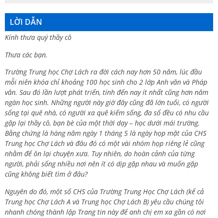
LỜI DẪN
Kính thưa quý thầy cô
Thưa các bạn.
Trường Trung học Chợ Lách ra đời cách nay hơn 50 năm, lúc đầu
mỗi niên khóa chỉ khoảng 100 học sinh cho 2 lớp Anh văn và Pháp
văn. Sau đó lần lượt phát triển, tính đến nay ít nhất cũng hơn năm
ngàn học sinh. Những người này giờ đây cũng đã lớn tuổi, có người
sống tại quê nhà, có người xa quê kiếm sống, đa số đều có nhu cầu
gặp lại thầy cô, bạn bè của một thời dạy – học dưới mái trường.
Bằng chứng là hàng năm ngày 1 tháng 5 là ngày họp mặt của CHS
Trung học Chợ Lách và đâu đó có một vài nhóm họp riêng lẻ cũng
nhằm để ôn lại chuyện xưa. Tuy nhiên, do hoàn cảnh của từng
người, phải sống nhiều nơi nên ít có dịp gặp nhau và muốn gặp
cũng không biết tìm ở đâu?
Nguyên do đó, một số CHS của Trường Trung Học Chợ Lách (kể cả
Trung học Chợ Lách A và Trung học Chợ Lách B) yêu cầu chúng tôi
nhanh chóng thành lập Trang tin này để anh chị em xa gần có nơi