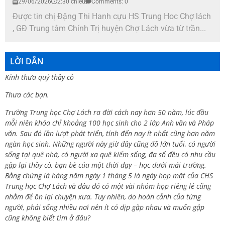
29/06/2026
2:30 chiều
Comments: 0
Được tin chị Đặng Thi Hanh cựu HS Trung Hoc Chợ lách
, GĐ Trung tâm Chính Trị huyện Chợ Lách vừa từ trần...
LỜI DẪN
Kính thưa quý thầy cô
Thưa các bạn.
Trường Trung học Chợ Lách ra đời cách nay hơn 50 năm, lúc đầu
mỗi niên khóa chỉ khoảng 100 học sinh cho 2 lớp Anh văn và Pháp
văn. Sau đó lần lượt phát triển, tính đến nay ít nhất cũng hơn năm
ngàn học sinh. Những người này giờ đây cũng đã lớn tuổi, có người
sống tại quê nhà, có người xa quê kiếm sống, đa số đều có nhu cầu
gặp lại thầy cô, bạn bè của một thời dạy – học dưới mái trường.
Bằng chứng là hàng năm ngày 1 tháng 5 là ngày họp mặt của CHS
Trung học Chợ Lách và đâu đó có một vài nhóm họp riêng lẻ cũng
nhằm để ôn lại chuyện xưa. Tuy nhiên, do hoàn cảnh của từng
người, phải sống nhiều nơi nên ít có dịp gặp nhau và muốn gặp
cũng không biết tìm ở đâu?