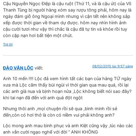
Cậu Nguyễn Ngọc Điệp là cậu ruột (Thứ 11, và là cậu út) của Võ
Thanh Tùng bị người hàng xóm say rượu tông phải, hôm nay là
ngày đám giỗ ông Ngoại mình nhưng vì cận tết nên không sắp
xếp được thời gian về tham dự được. hôm nay nhìn hình ảnh
cậu cười tươi như vậy thì chắc là cậu đã tự tin và khỏe rồi tuy
còn cặp nạn hơi bất tiện một chút.
Trả lời
08/02/2015 lúc 9:57 sáng
ĐÀO VĂN LỘC
viết:
Anh 10 mến !!!! Lộc đả xem hình tất các bạn của hàng TỨ ngày
xưa mà Lộc cãm thấy bùi ngùi vì thời gian qua mau quá, rồi lại
các anh già nua và bịnh hoạn nửa ,Lộc không biết nói sao đây?
khi tai nạn đã đến với anh quá đột ngột
Nhưng thôi anh ,mọi chuyện rồi sẽ qua ,bình minh rồi sẻ
đến,còn có hơi thở là còn có niềm vui phải không anh?
Lộc mong anh mau bình phục và anh Kiệt cũng vậy ,lúc nào các
anh vẫn cười ngạo nghể với đời ” ANH KHÔNG