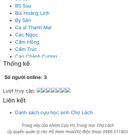
BS Suu
Bùi Hoàng Linh
By Sên
Ca sĩ Thanh Mai
Các Ngọc
Cẩm Hồng
Cẩm Trúc
Cao Chánh Cương
Thống kê
Cao Nhật Quyên
chánh thu
Số người online: 3
Chích Chị
Chiêu Hiền
Lượt truy cập:
Chu Trầm Nguyên Minh
Liên kết
Cò Bằng
Cỏ may
Danh sách cựu học sinh Chợ Lách
Công Bình
Công Hòa
Trang này của nhóm Cựu HS Trung Học Chợ Lách
Công Minh
Ủy quyền quản lý cho Hồ Nam Hoa(VN) điện thoại 0989.511803