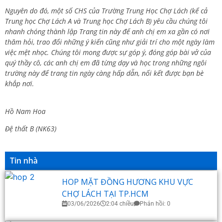
Nguyên do đó, một số CHS của Trường Trung Học Chợ Lách (kể cả
Trung học Chợ Lách A và Trung học Chợ Lách B) yêu cầu chúng tôi
nhanh chóng thành lập Trang tin này để anh chị em xa gần có nơi
thăm hỏi, trao đổi những ý kiến cũng như giải trí cho một ngày làm
việc mệt nhọc. Chúng tôi mong được sự góp ý, đóng góp bài vở của
quý thầy cô, các anh chị em đã từng dạy và học trong những ngôi
trường này để trang tin ngày càng hấp dẫn, nối kết được bạn bè
khắp nơi.
Hồ Nam Hoa
Đệ thất B (NK63)
Tin nhà
HOP MẶT ĐỒNG HƯƠNG KHU VỰC
CHỢ LÁCH TẠI TP.HCM
03/06/2026
2:04 chiều
Phản hồi: 0