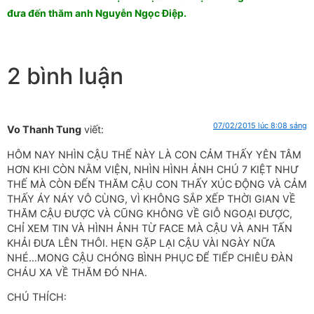
đưa đến thăm anh Nguyễn Ngọc Điệp.
2 bình luận
07/02/2015 lúc 8:08 sáng
Vo Thanh Tung
viết:
HÔM NAY NHÌN CẬU THẾ NÀY LÀ CON CẢM THẤY YÊN TÂM
HƠN KHI CÒN NẰM VIỆN, NHÌN HÌNH ẢNH CHÚ 7 KIỆT NHƯ
THẾ MÀ CÒN ĐẾN THĂM CẬU CON THẤY XÚC ĐỘNG VÀ CẢM
THẤY ÁY NÁY VÔ CÙNG, VÌ KHÔNG SẮP XẾP THỜI GIAN VỀ
THĂM CẬU ĐƯỢC VÀ CŨNG KHÔNG VỀ GIỖ NGOẠI ĐƯỢC,
CHỈ XEM TIN VÀ HÌNH ẢNH TỪ FACE MÀ CẬU VÀ ANH TẤN
KHẢI ĐƯA LÊN THÔI. HẸN GẶP LẠI CẬU VÀI NGÀY NỮA
NHÉ…MONG CẬU CHÓNG BÌNH PHỤC ĐỂ TIẾP CHIÊU ĐÀN
CHÁU XA VỀ THĂM ĐÓ NHA.
CHÚ THÍCH: