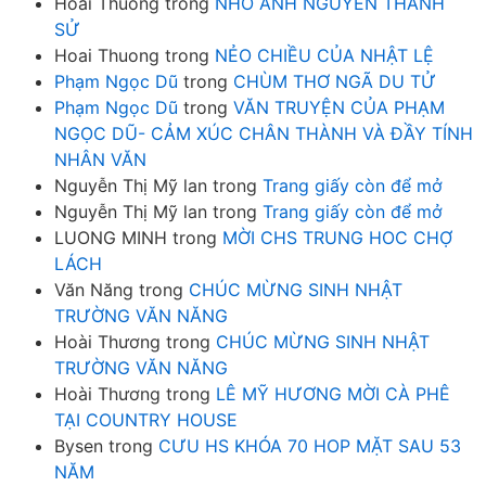
Hoai Thuong
trong
NHỚ ANH NGUYỄN THANH
SỬ
Hoai Thuong
trong
NẺO CHIỀU CỦA NHẬT LỆ
Phạm Ngọc Dũ
trong
CHÙM THƠ NGÃ DU TỬ
Phạm Ngọc Dũ
trong
VĂN TRUYỆN CỦA PHẠM
NGỌC DŨ- CẢM XÚC CHÂN THÀNH VÀ ĐẦY TÍNH
NHÂN VĂN
Nguyễn Thị Mỹ lan
trong
Trang giấy còn để mở
Nguyễn Thị Mỹ lan
trong
Trang giấy còn để mở
LUONG MINH
trong
MỜI CHS TRUNG HOC CHỢ
LÁCH
Văn Năng
trong
CHÚC MỪNG SINH NHẬT
TRƯỜNG VĂN NĂNG
Hoài Thương
trong
CHÚC MỪNG SINH NHẬT
TRƯỜNG VĂN NĂNG
Hoài Thương
trong
LÊ MỸ HƯƠNG MỜI CÀ PHÊ
TẠI COUNTRY HOUSE
Bysen
trong
CƯU HS KHÓA 70 HOP MẶT SAU 53
NĂM