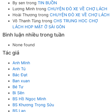
By sen
trong
TIN BUỒN
Lương Minh
trong
CHUYỆN ĐÒ XE VỀ CHỢ LÁCH
Hoài Thương
trong
CHUYỆN ĐÒ XE VỀ CHỢ LÁCH
Võ Thanh Tùng
trong
CHS TRUNG HOC CHỢ
LÁCH HOP MẶT Ở SÀI GÒN
Bình luận nhiều trong tuần
None found
Tác giả
Anh Minh
Anh Tú
Bác Đạt
Ban xuan
Bé Tư
Bi Sên
BS Hồ Ngọc Minh
BS Khương Trọng Sửu
BS Lan