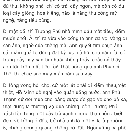
đủ thứ, không phải chỉ có trái cây ngon, mà còn có đủ
loại cây giống, hoa kiểng, nào là hàng thủ công mỹ
nghệ, hàng tiêu dùng.
Đi một đổi thì Trương Phú nhà mình đâu mất tiêu, kiếm
muốn chết! À! thì ra vừa vào cổng là anh đã vội vàng đi
săn ảnh, nghề của chàng mà! Anh quyết tìm chụp ảnh
cái mâm quả to đùng đạt kỷ lục mà hội chợ năm rồi có
trưng bày nay sao tìm hoài không thấy, chắc nó thấy
anh tới, trốn mất tiêu rồi! Thật uổng quá anh Phú nhỉ.
Thôi thì chúc anh may mắn năm sau vậy.
Đi lòng vòng hội chợ, cứ một lát phải đi kiếm nhau,mệt
thiệt, Hồ Minh đề nghị vào quán uống nước, anh Phú
Thạnh cứ đòi mua cho bằng được ốc gạo về cho bà xã,
thật đúng là thương vợ quá chừng, còn Trương Phú
xách tòn teng một cây trà xanh nhưng than hỏng biết
đem về trồng ở đâu, bở nhà anh là một vi la ở phường
5, nhưng chung quang không có đất. Ngồi uống cà phê