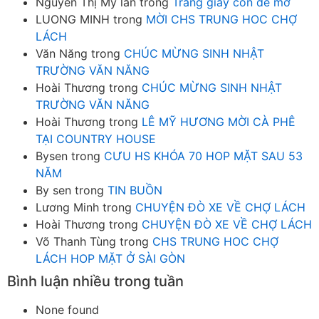
Nguyễn Thị Mỹ lan
trong
Trang giấy còn để mở
LUONG MINH
trong
MỜI CHS TRUNG HOC CHỢ
LÁCH
Văn Năng
trong
CHÚC MỪNG SINH NHẬT
TRƯỜNG VĂN NĂNG
Hoài Thương
trong
CHÚC MỪNG SINH NHẬT
TRƯỜNG VĂN NĂNG
Hoài Thương
trong
LÊ MỸ HƯƠNG MỜI CÀ PHÊ
TẠI COUNTRY HOUSE
Bysen
trong
CƯU HS KHÓA 70 HOP MẶT SAU 53
NĂM
By sen
trong
TIN BUỒN
Lương Minh
trong
CHUYỆN ĐÒ XE VỀ CHỢ LÁCH
Hoài Thương
trong
CHUYỆN ĐÒ XE VỀ CHỢ LÁCH
Võ Thanh Tùng
trong
CHS TRUNG HOC CHỢ
LÁCH HOP MẶT Ở SÀI GÒN
Bình luận nhiều trong tuần
None found