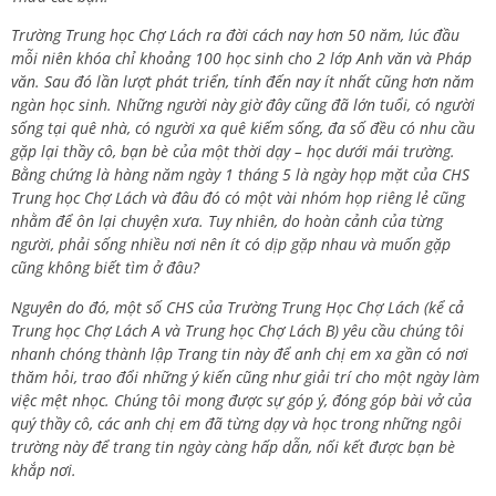
Trường Trung học Chợ Lách ra đời cách nay hơn 50 năm, lúc đầu
mỗi niên khóa chỉ khoảng 100 học sinh cho 2 lớp Anh văn và Pháp
văn. Sau đó lần lượt phát triển, tính đến nay ít nhất cũng hơn năm
ngàn học sinh. Những người này giờ đây cũng đã lớn tuổi, có người
sống tại quê nhà, có người xa quê kiếm sống, đa số đều có nhu cầu
gặp lại thầy cô, bạn bè của một thời dạy – học dưới mái trường.
Bằng chứng là hàng năm ngày 1 tháng 5 là ngày họp mặt của CHS
Trung học Chợ Lách và đâu đó có một vài nhóm họp riêng lẻ cũng
nhằm để ôn lại chuyện xưa. Tuy nhiên, do hoàn cảnh của từng
người, phải sống nhiều nơi nên ít có dịp gặp nhau và muốn gặp
cũng không biết tìm ở đâu?
Nguyên do đó, một số CHS của Trường Trung Học Chợ Lách (kể cả
Trung học Chợ Lách A và Trung học Chợ Lách B) yêu cầu chúng tôi
nhanh chóng thành lập Trang tin này để anh chị em xa gần có nơi
thăm hỏi, trao đổi những ý kiến cũng như giải trí cho một ngày làm
việc mệt nhọc. Chúng tôi mong được sự góp ý, đóng góp bài vở của
quý thầy cô, các anh chị em đã từng dạy và học trong những ngôi
trường này để trang tin ngày càng hấp dẫn, nối kết được bạn bè
khắp nơi.