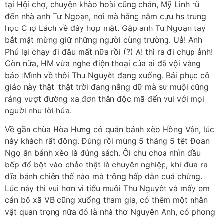
tại Hội chợ, chuyện khào hoài cũng chán, Mỹ Linh rũ
đến nhà anh Tư Ngoạn, nơi mà hằng năm cựu hs trung
học Chợ Lách về đây họp mặt. Gặp anh Tư Ngoạn tay
bắt mặt mừng giữ những người cùng trường. Uả! Anh
Phú lại chạy đi đâu mất nữa rồi (?) A! thì ra đi chụp ảnh!
Còn nữa, HM vừa nghe điện thoại của ai đã vội vàng
bảo :Mình về thôi Thu Nguyệt đang xuống. Bái phục cô
giáo này thật, thật trời đang nắng dữ mà sư muội cũng
ráng vượt đường xa đơn thân độc mã đến vui với mọi
người như lời hứa.
Về gần chùa Hòa Hưng có quán bánh xèo Hồng Vân, lúc
này khách rất đông. Đúng rồi mùng 5 tháng 5 têt Đoan
Ngọ ăn bánh xèo là đúng sách. Ôi chu choa nhìn đầu
bếp đổ bột vào chảo thật là chuyên nghiệp, khi đưa ra
dĩa bánh chiên thế nào mà trông hấp dẫn quá chừng.
Lúc này thì vui hơn vì tiểu muội Thu Nguyệt và mấy em
cán bộ xã VB cũng xuống tham gia, có thêm một nhân
vật quan trọng nữa đó là nhà thơ Nguyên Anh, có phong