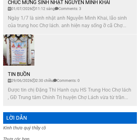
CHÚC MỪNG SINH NHẬT NGUYỄN MINH KHAI
01/07/2026
11:12 sáng
Comments: 3
Ngày 1/7 là sinh nhật anh Nguyễn Minh Khai, lão sinh
của trung hoc Chợ lách. anh hiện nay sống ỡ cã Chợ...
TIN BUỒN
29/06/2026
2:30 chiều
Comments: 0
Được tin chị Đặng Thi Hanh cựu HS Trung Hoc Chợ lách
, GĐ Trung tâm Chính Trị huyện Chợ Lách vừa từ trần...
LỜI DẪN
Kính thưa quý thầy cô
Thưa các bạn.