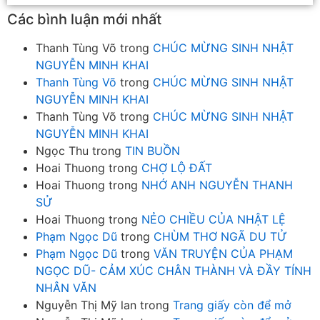
Các bình luận mới nhất
Thanh Tùng Võ
trong
CHÚC MỪNG SINH NHẬT
NGUYỄN MINH KHAI
Thanh Tùng Võ
trong
CHÚC MỪNG SINH NHẬT
NGUYỄN MINH KHAI
Thanh Tùng Võ
trong
CHÚC MỪNG SINH NHẬT
NGUYỄN MINH KHAI
Ngọc Thu
trong
TIN BUỒN
Hoai Thuong
trong
CHỢ LỘ ĐẤT
Hoai Thuong
trong
NHỚ ANH NGUYỄN THANH
SỬ
Hoai Thuong
trong
NẺO CHIỀU CỦA NHẬT LỆ
Phạm Ngọc Dũ
trong
CHÙM THƠ NGÃ DU TỬ
Phạm Ngọc Dũ
trong
VĂN TRUYỆN CỦA PHẠM
NGỌC DŨ- CẢM XÚC CHÂN THÀNH VÀ ĐẦY TÍNH
NHÂN VĂN
Nguyễn Thị Mỹ lan
trong
Trang giấy còn để mở