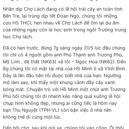
Nhân dịp Chợ Lách đang có lễ hội trái cây an toàn tỉnh
Bến Tre, lại trùng dịp tết Đoan Ngọ, chúng tôi những
cựu HS THCL hẹn nhau về Chợ Lách để tìm lại dư âm
của những ngày còn là học sinh trong ngôi Trường trung
học Chợ lách.
Đã có hẹn trước, đúng 7g sáng ngày 31/5 lúc đầu chúng
tôi chí có 4 người gồm anh Phú Thạnh anh Trương Phú,
Mỹ Linh , đệ thất (NK63) và tôi – Ngọc Hoa (NK62). Đến
8g chúng tôi có mặt tại nhà của Hồ Minh ở xã Vĩnh Bình.
Đây là lần đầu tiên tôi được biết nhà cúa bạn. Ngưỡng
mộ làm sao, khi thấy một khung cảnh đầy cây xanh
bóng mát. Chuyện trò với Hồ Minh một chút anh Trương
Phú hối chúng tôi đi nhanh kẻo nắng quá xuống lễ hội
chụp hình không đẹp, nhưng ai cũng tiếc là hôm nay
bạn Thu Nguyệt (TPH-VL) còn bận việc ở nhà nên
không thể đi cùng một lúc.
Đến hội chợ, sau khi gứi xe, chúng tôi vào cổng. Ôi thôi