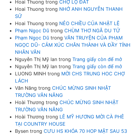
Hoai Thuong
trong
CHỢ LỘ ĐẤT
Hoai Thuong
trong
NHỚ ANH NGUYỄN THANH
SỬ
Hoai Thuong
trong
NẺO CHIỀU CỦA NHẬT LỆ
Phạm Ngọc Dũ
trong
CHÙM THƠ NGÃ DU TỬ
Phạm Ngọc Dũ
trong
VĂN TRUYỆN CỦA PHẠM
NGỌC DŨ- CẢM XÚC CHÂN THÀNH VÀ ĐẦY TÍNH
NHÂN VĂN
Nguyễn Thị Mỹ lan
trong
Trang giấy còn để mở
Nguyễn Thị Mỹ lan
trong
Trang giấy còn để mở
LUONG MINH
trong
MỜI CHS TRUNG HOC CHỢ
LÁCH
Văn Năng
trong
CHÚC MỪNG SINH NHẬT
TRƯỜNG VĂN NĂNG
Hoài Thương
trong
CHÚC MỪNG SINH NHẬT
TRƯỜNG VĂN NĂNG
Hoài Thương
trong
LÊ MỸ HƯƠNG MỜI CÀ PHÊ
TẠI COUNTRY HOUSE
Bysen
trong
CƯU HS KHÓA 70 HOP MẶT SAU 53