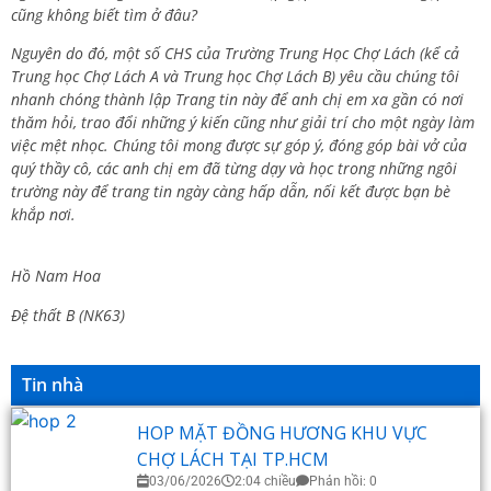
cũng không biết tìm ở đâu?
Nguyên do đó, một số CHS của Trường Trung Học Chợ Lách (kể cả
Trung học Chợ Lách A và Trung học Chợ Lách B) yêu cầu chúng tôi
nhanh chóng thành lập Trang tin này để anh chị em xa gần có nơi
thăm hỏi, trao đổi những ý kiến cũng như giải trí cho một ngày làm
việc mệt nhọc. Chúng tôi mong được sự góp ý, đóng góp bài vở của
quý thầy cô, các anh chị em đã từng dạy và học trong những ngôi
trường này để trang tin ngày càng hấp dẫn, nối kết được bạn bè
khắp nơi.
Hồ Nam Hoa
Đệ thất B (NK63)
Tin nhà
HOP MẶT ĐỒNG HƯƠNG KHU VỰC
CHỢ LÁCH TẠI TP.HCM
03/06/2026
2:04 chiều
Phản hồi: 0