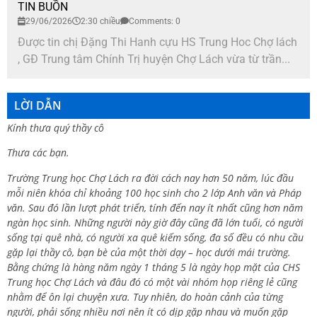
TIN BUỒN
29/06/2026
2:30 chiều
Comments: 0
Được tin chị Đặng Thi Hanh cựu HS Trung Hoc Chợ lách
, GĐ Trung tâm Chính Trị huyện Chợ Lách vừa từ trần...
LỜI DẪN
Kính thưa quý thầy cô
Thưa các bạn.
Trường Trung học Chợ Lách ra đời cách nay hơn 50 năm, lúc đầu
mỗi niên khóa chỉ khoảng 100 học sinh cho 2 lớp Anh văn và Pháp
văn. Sau đó lần lượt phát triển, tính đến nay ít nhất cũng hơn năm
ngàn học sinh. Những người này giờ đây cũng đã lớn tuổi, có người
sống tại quê nhà, có người xa quê kiếm sống, đa số đều có nhu cầu
gặp lại thầy cô, bạn bè của một thời dạy – học dưới mái trường.
Bằng chứng là hàng năm ngày 1 tháng 5 là ngày họp mặt của CHS
Trung học Chợ Lách và đâu đó có một vài nhóm họp riêng lẻ cũng
nhằm để ôn lại chuyện xưa. Tuy nhiên, do hoàn cảnh của từng
người, phải sống nhiều nơi nên ít có dịp gặp nhau và muốn gặp