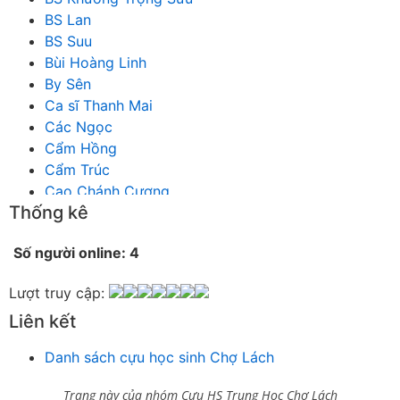
BS Lan
BS Suu
Bùi Hoàng Linh
By Sên
Ca sĩ Thanh Mai
Các Ngọc
Cẩm Hồng
Cẩm Trúc
Cao Chánh Cương
Thống kê
Cao Nhật Quyên
chánh thu
Số người online: 4
Chích Chị
Chiêu Hiền
Lượt truy cập:
Chu Trầm Nguyên Minh
Liên kết
Cò Bằng
Cỏ may
Danh sách cựu học sinh Chợ Lách
Công Bình
Công Hòa
Trang này của nhóm Cựu HS Trung Học Chợ Lách