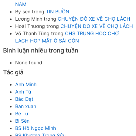
NĂM
By sen
trong
TIN BUỒN
Lương Minh
trong
CHUYỆN ĐÒ XE VỀ CHỢ LÁCH
Hoài Thương
trong
CHUYỆN ĐÒ XE VỀ CHỢ LÁCH
Võ Thanh Tùng
trong
CHS TRUNG HOC CHỢ
LÁCH HOP MẶT Ở SÀI GÒN
Bình luận nhiều trong tuần
None found
Tác giả
Anh Minh
Anh Tú
Bác Đạt
Ban xuan
Bé Tư
Bi Sên
BS Hồ Ngọc Minh
BS Khương Trọng Sửu