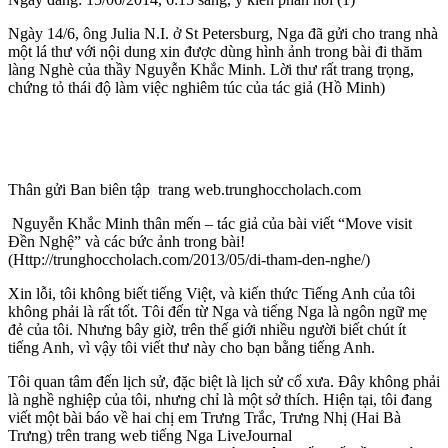
Ngày 14/6, ông Julia N.I. ở St Petersburg, Nga đã gửi cho trang nhà
một lá thư với nội dung xin được dùng hình ảnh trong bài đi thăm
làng Nghè của thầy Nguyễn Khắc Minh. Lời thư rất trang trọng,
chứng tỏ thái độ làm việc nghiêm túc của tác giả (Hồ Minh)
Thân gửi Ban biên tập trang web.trunghoccholach.com
Nguyễn Khắc Minh thân mến – tác giả của bài viết “Move visit
Đền Nghệ” và các bức ảnh trong bài!
(Http://trunghoccholach.com/2013/05/di-tham-den-nghe/)
Xin lỗi, tôi không biết tiếng Việt, và kiến ​​thức Tiếng Anh của tôi
không phải là rất tốt. Tôi đến từ Nga và tiếng Nga là ngôn ngữ mẹ
đẻ của tôi. Nhưng bây giờ, trên thế giới nhiều người biết chút ít
tiếng Anh, vì vậy tôi viết thư này cho bạn bằng tiếng Anh.
Tôi quan tâm đến lịch sử, đặc biệt là lịch sử cổ xưa. Đây không phải
là nghề nghiệp của tôi, nhưng chỉ là một sở thích. Hiện tại, tôi đang
viết một bài báo về hai chị em Trưng Trắc, Trưng Nhị (Hai Bà
Trưng) trên trang web tiếng Nga LiveJournal