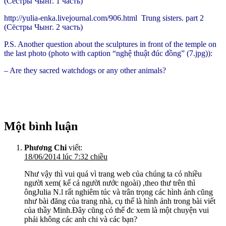
(Сёстры Чынг. 1 часть)
http://yulia-enka.livejournal.com/906.html Trung sisters. part 2
(Сёстры Чынг. 2 часть)
P.S. Another question about the sculptures in front of the temple on
the last photo (photo with caption “nghệ thuật đúc đồng” (7.jpg)):
– Are they sacred watchdogs or any other animals?
Một bình luận
Phương Chi
viết:
18/06/2014 lúc 7:32 chiều
Như vậy thì vui quá vì trang web của chúng ta có nhiều
người xem( kể cả người nước ngoài) ,theo thư trên thì
ôngJulia N.l rất nghiêm túc và trân trọng các hình ảnh cũng
như bài đăng của trang nhà, cụ thể là hình ảnh trong bài viết
của thầy Minh.Đây cũng có thể đc xem là một chuyện vui
phải không các anh chi và các bạn?