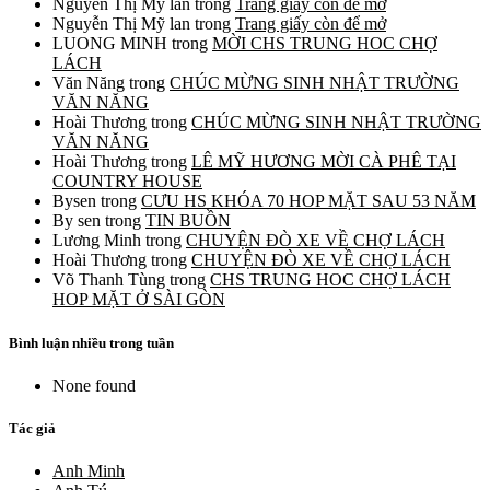
Nguyễn Thị Mỹ lan
trong
Trang giấy còn để mở
Nguyễn Thị Mỹ lan
trong
Trang giấy còn để mở
LUONG MINH
trong
MỜI CHS TRUNG HOC CHỢ
LÁCH
Văn Năng
trong
CHÚC MỪNG SINH NHẬT TRƯỜNG
VĂN NĂNG
Hoài Thương
trong
CHÚC MỪNG SINH NHẬT TRƯỜNG
VĂN NĂNG
Hoài Thương
trong
LÊ MỸ HƯƠNG MỜI CÀ PHÊ TẠI
COUNTRY HOUSE
Bysen
trong
CƯU HS KHÓA 70 HOP MẶT SAU 53 NĂM
By sen
trong
TIN BUỒN
Lương Minh
trong
CHUYỆN ĐÒ XE VỀ CHỢ LÁCH
Hoài Thương
trong
CHUYỆN ĐÒ XE VỀ CHỢ LÁCH
Võ Thanh Tùng
trong
CHS TRUNG HOC CHỢ LÁCH
HOP MẶT Ở SÀI GÒN
Bình luận nhiều trong tuần
None found
Tác giả
Anh Minh