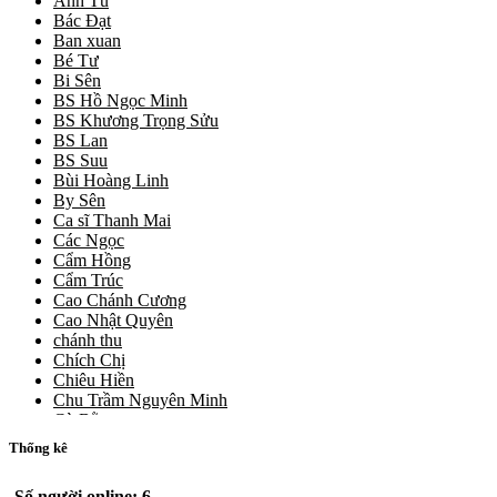
Anh Tú
Bác Đạt
Ban xuan
Bé Tư
Bi Sên
BS Hồ Ngọc Minh
BS Khương Trọng Sửu
BS Lan
BS Suu
Bùi Hoàng Linh
By Sên
Ca sĩ Thanh Mai
Các Ngọc
Cẩm Hồng
Cẩm Trúc
Cao Chánh Cương
Cao Nhật Quyên
chánh thu
Chích Chị
Chiêu Hiền
Chu Trầm Nguyên Minh
Cò Bằng
Cỏ may
Thống kê
Công Bình
Công Hòa
Số người online: 6