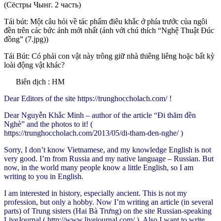
(Сёстры Чынг. 2 часть)
Tái bút: Một câu hỏi về tác phẩm điêu khắc ở phía trước của ngôi
đền trên các bức ảnh mới nhất (ảnh với chú thích “Nghệ Thuật Đúc
đồng” (7.jpg))
Tái Bút:
Có phải con vật này trông giữ nhà thiêng liêng hoặc bất kỳ
loài động vật khác?
Biên dịch : HM
Dear Editors of the site https://trunghoccholach.com/ !
Dear Nguyễn Khắc Minh – author of the article “Đi thăm đền
Nghè” and the photos to it! (
https://trunghoccholach.com/2013/05/di-tham-den-nghe/ )
Sorry, I don’t know Vietnamese, and my knowledge English is not
very good. I’m from Russia and my native language – Russian. But
now, in the world many people know a little English, so I am
writing to you in English.
I am interested in history, especially ancient. This is not my
profession, but only a hobby. Now I’m writing an article (in several
parts) of Trung sisters (Hai Bà Trưng) on the site Russian-speaking
LiveJournal ( http://www.livejournal.com/ ). Also I want to write