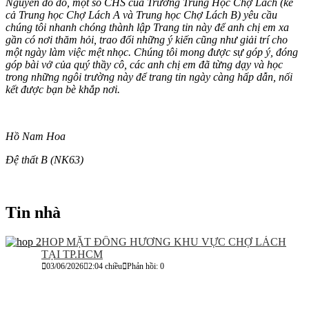
Nguyên do đó, một số CHS của Trường Trung Học Chợ Lách (kể
cả Trung học Chợ Lách A và Trung học Chợ Lách B) yêu cầu
chúng tôi nhanh chóng thành lập Trang tin này để anh chị em xa
gần có nơi thăm hỏi, trao đổi những ý kiến cũng như giải trí cho
một ngày làm việc mệt nhọc. Chúng tôi mong được sự góp ý, đóng
góp bài vở của quý thầy cô, các anh chị em đã từng dạy và học
trong những ngôi trường này để trang tin ngày càng hấp dẫn, nối
kết được bạn bè khắp nơi.
Hồ Nam Hoa
Đệ thất B (NK63)
Tin nhà
HOP MẶT ĐỒNG HƯƠNG KHU VỰC CHỢ LÁCH
TẠI TP.HCM
03/06/2026
2:04 chiều
Phản hồi: 0