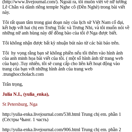
(http://www.livejournal.com/). Ngoài ra, tôi muốn viết về nữ tướng
Lê Chân và dành riêng temple Nghe cô (Đền Nghè) trong bài viết
này.
Tôi rất quan tâm trong giai đoạn này của lịch sử Việt Nam cổ đại,
kết hợp với hai chị em Trưng Trắc và Trưng Nhi, ​​và tôi muốn nói về
những nữ anh hùng này để đồng bào của tôi ở Nga được biết.
Tôi không nhận được bất kỳ nhuận bút nào từ các bài báo trên.
Tôi hy vọng rằng bạn sẽ không phiền nếu tôi thêm vào hình ảnh
của anh minh họa bài viết của tôi. ( một số hình ảnh từ trang web
của bạn) .Tuy nhiên, tôi sẽ cung cấp cho liên kết hoạt động vào
trang của bạn với những hình ảnh của trang web
.trunghoccholach.com
Trân trọng,
Julia N.I., (yulia_enka),
St Petersburg, Nga
http://yulia-enka.livejournal.com/538.html Trung chị em. phần 1
(Сёстры Чынг. 1 часть)
http://yulia-enka.livejournal.com/906.html Trung chị em. phần 2