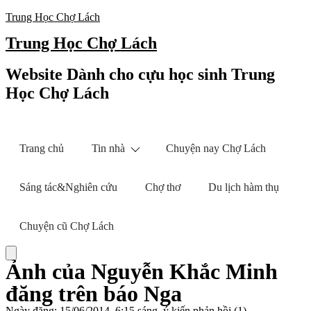
Trung Học Chợ Lách
Trung Học Chợ Lách
Website Dành cho cựu học sinh Trung
Học Chợ Lách
Trang chủ
Tin nhà
Chuyện nay Chợ Lách
Sáng tác&Nghiên cứu
Chợ thơ
Du lịch hàm thụ
Chuyện cũ Chợ Lách
Ảnh của Nguyễn Khắc Minh
đăng trên báo Nga
Ngày đăng: 15/06/2014, 6:15 sáng, ý kiến phản hồi (1)