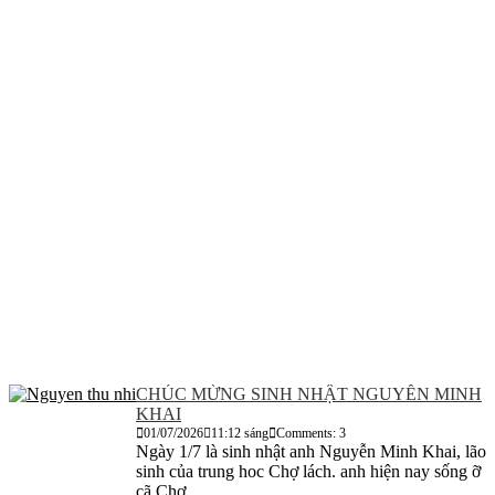
CHÚC MỪNG SINH NHẬT NGUYỄN MINH
KHAI
01/07/2026
11:12 sáng
Comments: 3
Ngày 1/7 là sinh nhật anh Nguyễn Minh Khai, lão
sinh của trung hoc Chợ lách. anh hiện nay sống ỡ
cã Chợ...