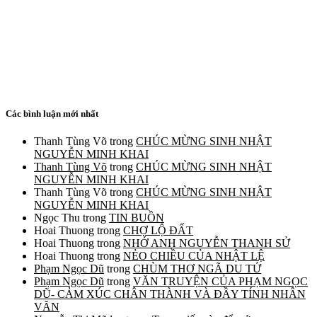
Các bình luận mới nhất
Thanh Tùng Võ
trong
CHÚC MỪNG SINH NHẬT
NGUYỄN MINH KHAI
Thanh Tùng Võ
trong
CHÚC MỪNG SINH NHẬT
NGUYỄN MINH KHAI
Thanh Tùng Võ
trong
CHÚC MỪNG SINH NHẬT
NGUYỄN MINH KHAI
Ngọc Thu
trong
TIN BUỒN
Hoai Thuong
trong
CHỢ LỘ ĐẤT
Hoai Thuong
trong
NHỚ ANH NGUYỄN THANH SỬ
Hoai Thuong
trong
NẺO CHIỀU CỦA NHẬT LỆ
Phạm Ngọc Dũ
trong
CHÙM THƠ NGÃ DU TỬ
Phạm Ngọc Dũ
trong
VĂN TRUYỆN CỦA PHẠM NGỌC
DŨ- CẢM XÚC CHÂN THÀNH VÀ ĐẦY TÍNH NHÂN
VĂN