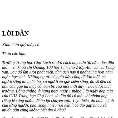
LỜI DẪN
Kính thưa quý thầy cô
Thưa các bạn.
Trường Trung học Chợ Lách ra đời cách nay hơn 50 năm, lúc đầu
mỗi niên khóa chỉ khoảng 100 học sinh cho 2 lớp Anh văn và Pháp
văn. Sau đó lần lượt phát triển, tính đến nay ít nhất cũng hơn năm
ngàn học sinh. Những người này giờ đây cũng đã lớn tuổi, có
người sống tại quê nhà, có người xa quê kiếm sống, đa số đều có
nhu cầu gặp lại thầy cô, bạn bè của một thời dạy – học dưới mái
trường. Bằng chứng là hàng năm ngày 1 tháng 5 là ngày họp mặt
của CHS Trung học Chợ Lách và đâu đó có một vài nhóm họp
riêng lẻ cũng nhằm để ôn lại chuyện xưa. Tuy nhiên, do hoàn cảnh
của từng người, phải sống nhiều nơi nên ít có dịp gặp nhau và
muốn gặp cũng không biết tìm ở đâu?