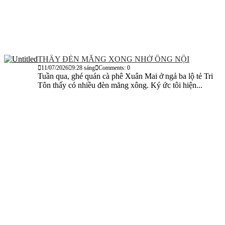
THẤY ĐÈN MĂNG XONG NHỚ ÔNG NỘI
11/07/2026
9:28 sáng
Comments: 0
Tuần qua, ghé quán cà phê Xuân Mai ở ngả ba lộ tẻ Tri
Tôn thấy có nhiều đèn măng xông. Ký ức tôi hiện...