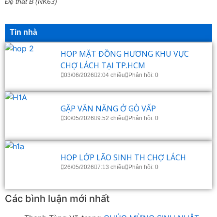
Đệ thất B (NK63)
Tin nhà
HOP MẶT ĐỒNG HƯƠNG KHU VỰC
CHỢ LÁCH TẠI TP.HCM
03/06/2026
2:04 chiều
Phản hồi: 0
GẶP VĂN NĂNG Ở GÒ VẤP
30/05/2026
9:52 chiều
Phản hồi: 0
HOP LỚP LÃO SINH TH CHỢ LÁCH
26/05/2026
7:13 chiều
Phản hồi: 0
Các bình luận mới nhất