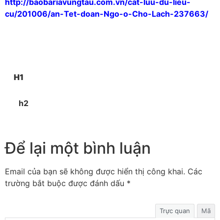
http://baobariavungtau.com.vn/cat-luu-du-lieu-
cu/201006/an-Tet-doan-Ngo-o-Cho-Lach-237663/
H1
h2
Để lại một bình luận
Email của bạn sẽ không được hiển thị công khai.
Các
trường bắt buộc được đánh dấu
*
Trực quan
Mã