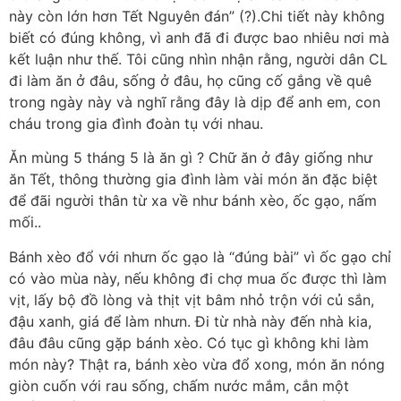
này còn lớn hơn Tết Nguyên đán” (?).Chi tiết này không
biết có đúng không, vì anh đã đi được bao nhiêu nơi mà
kết luận như thế. Tôi cũng nhìn nhận rằng, người dân CL
đi làm ăn ở đâu, sống ở đâu, họ cũng cố gắng về quê
trong ngày này và nghĩ rằng đây là dịp để anh em, con
cháu trong gia đình đoàn tụ với nhau.
Ăn mùng 5 tháng 5 là ăn gì ? Chữ ăn ở đây giống như
ăn Tết, thông thường gia đình làm vài món ăn đặc biệt
để đãi người thân từ xa về như bánh xèo, ốc gạo, nấm
mối..
Bánh xèo đổ với nhưn ốc gạo là “đúng bài” vì ốc gạo chỉ
có vào mùa này, nếu không đi chợ mua ốc được thì làm
vịt, lấy bộ đồ lòng và thịt vịt bâm nhỏ trộn với củ sắn,
đậu xanh, giá để làm nhưn. Đi từ nhà này đến nhà kia,
đâu đâu cũng gặp bánh xèo. Có tục gì không khi làm
món này? Thật ra, bánh xèo vừa đổ xong, món ăn nóng
giòn cuốn với rau sống, chấm nước mắm, cắn một