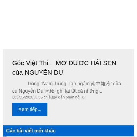
Góc Việt Thi : MƠ ĐƯỢC HÁI SEN
của NGUYỄN DU
Trong “Nam Trung Tạp ngâm 南中雜吟” của
cụ Nguyễn Du 阮攸, ghi lại tất cả những...
05/06/2026
8:36 chiều
ý kiến phản hồi: 0
Xem tiếp...
Các bài viết mới khác