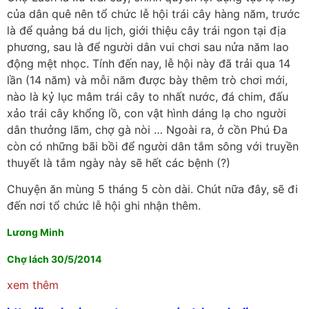
của dân quê nên tổ chức lễ hội trái cây hàng năm, trước
là để quảng bá du lịch, giới thiệu cây trái ngon tại địa
phương, sau là để người dân vui chơi sau nửa năm lao
động mệt nhọc. Tính đến nay, lễ hội này đã trải qua 14
lần (14 năm) và mỗi năm được bày thêm trò chơi mới,
nào là kỷ lục mâm trái cây to nhất nước, đá chim, đấu
xảo trái cây khổng lồ, con vật hình dáng lạ cho người
dân thưởng lãm, chợ gà nòi … Ngoài ra, ở cồn Phú Đa
còn có những bãi bồi để người dân tắm sông với truyền
thuyết là tắm ngày này sẽ hết các bệnh (?)
Chuyện ăn mùng 5 tháng 5 còn dài. Chút nữa đây, sẽ đi
đến nơi tổ chức lễ hội ghi nhận thêm.
Lương Minh
Chợ lách 30/5/2014
xem thêm