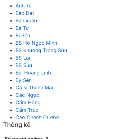
Anh Tú
Bác Đạt
Ban xuan
Bé Tư
Bi Sên
BS Hồ Ngọc Minh
BS Khương Trọng Sửu
BS Lan
BS Suu
Bùi Hoàng Linh
By Sên
Ca sĩ Thanh Mai
Các Ngọc
Cẩm Hồng
Cẩm Trúc
Cao Chánh Cương
Thống kê
Cao Nhật Quyên
chánh thu
Số người online: 4