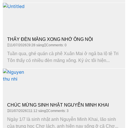
THẤY ĐÈN MĂNG XONG NHỚ ÔNG NỘI
11/07/2026
9:28 sáng
Comments: 0
Tuần qua, ghé quán cà phê Xuân Mai ở ngả ba lộ tẻ Tri
Tôn thấy có nhiều đèn măng xông. Ký ức tôi hiện...
CHÚC MỪNG SINH NHẬT NGUYỄN MINH KHAI
01/07/2026
11:12 sáng
Comments: 3
Ngày 1/7 là sinh nhật anh Nguyễn Minh Khai, lão sinh
của trung hoc Chợ lách. anh hiện nay sống ỡ cã Chợ...