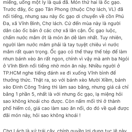
miếng, uống một ly là quá đã. Món thứ hai là ốc gạo.
Trước đây, ốc gạo Tân Phong (thuộc Chợ lách, VL) đã
nổi tiếng, nhưng sau này ốc gạo di chuyển về cồn Phú
Đa, xã Vĩnh Bình, Chợ lách. Cứ đến mùa này là người
dân cào ốc bán ở các chợ xã lân cận. Ốc gạo luộc,
chấm nước mắm ớt là món ăn dễ làm nhất. Tuy nhiên,
người làm nước mắm phải là tay tuyệt chiêu vì nước
mắm rất quan trọng. Ốc gạo có thể thay thế tép để làm
nhưn bánh xèo ăn rất ngon, chính vì vậy mà anh ba Ngói
ở Vĩnh Bình nổi tiếng nhờ món ăn này. Nhiều người ở
TP.HCM nghe tiếng đánh xe đi xuống Vĩnh bình để
thưởng thức. Thật ra, so với bánh xèo Mười Xiềm, bánh
xèo Đinh Công Tráng thì làm sao bằng, nhưng giá cả chỉ
bằng 1 phần 5, nhất là với nhưng ốc gạo, lạ miệng hỏi
sao không khoái cho được. Còn nấm mối thì ở thành
phố hiếm có, giá cao làm sao ăn nổi, do đó về quê được
đãi món này, hỏi sao không khoái !
Chợ Lách là xứ trái cây, chính quyền lợi dụng tục lệ này