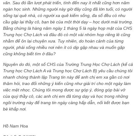
văn. Sau đó lần lượt phát triển, tính đến nay ít nhất cũng hơn năm
ngàn học sinh. Những người này giờ đây cũng đã lớn tuổi, có người
sống tại quê nhà, có người xa quê kiếm sống, đa số đều có nhu
cầu gặp lại thầy cô, bạn bè của một thời dạy – học dưới mái trường.
Bằng chứng là hàng năm ngày 1 tháng 5 là ngày họp mặt của CHS
Trung học Chợ Lách và đâu đó có một vài nhóm họp riêng lẻ cũng
nhằm để ôn lại chuyện xưa. Tuy nhiên, do hoàn cảnh của từng
người, phải sống nhiều nơi nên ít có dịp gặp nhau và muốn gặp
cũng không biết tìm ở đâu?
Nguyên do đó, một số CHS của Trường Trung Học Chợ Lách (kể cả
Trung học Chợ Lách A và Trung học Chợ Lách B) yêu cầu chúng tôi
nhanh chóng thành lập Trang tin này để anh chị em xa gần có nơi
thăm hỏi, trao đổi những ý kiến cũng như giải trí cho một ngày làm
việc mệt nhọc. Chúng tôi mong được sự góp ý, đóng góp bài vở
của quý thầy cô, các anh chị em đã từng dạy và học trong những
ngôi trường này để trang tin ngày càng hấp dẫn, nối kết được bạn
bè khắp nơi.
Hồ Nam Hoa