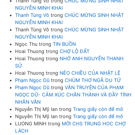
Thanh Tùng Võ
trong
CHÚC MỪNG SINH NHẬT
NGUYỄN MINH KHAI
Thanh Tùng Võ
trong
CHÚC MỪNG SINH NHẬT
NGUYỄN MINH KHAI
Thanh Tùng Võ
trong
CHÚC MỪNG SINH NHẬT
NGUYỄN MINH KHAI
Ngọc Thu
trong
TIN BUỒN
Hoai Thuong
trong
CHỢ LỘ ĐẤT
Hoai Thuong
trong
NHỚ ANH NGUYỄN THANH
SỬ
Hoai Thuong
trong
NẺO CHIỀU CỦA NHẬT LỆ
Phạm Ngọc Dũ
trong
CHÙM THƠ NGÃ DU TỬ
Phạm Ngọc Dũ
trong
VĂN TRUYỆN CỦA PHẠM
NGỌC DŨ- CẢM XÚC CHÂN THÀNH VÀ ĐẦY TÍNH
NHÂN VĂN
Nguyễn Thị Mỹ lan
trong
Trang giấy còn để mở
Nguyễn Thị Mỹ lan
trong
Trang giấy còn để mở
LUONG MINH
trong
MỜI CHS TRUNG HOC CHỢ
LÁCH