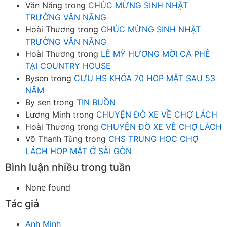
Văn Năng
trong
CHÚC MỪNG SINH NHẬT
TRƯỜNG VĂN NĂNG
Hoài Thương
trong
CHÚC MỪNG SINH NHẬT
TRƯỜNG VĂN NĂNG
Hoài Thương
trong
LÊ MỸ HƯƠNG MỜI CÀ PHÊ
TẠI COUNTRY HOUSE
Bysen
trong
CƯU HS KHÓA 70 HOP MẶT SAU 53
NĂM
By sen
trong
TIN BUỒN
Lương Minh
trong
CHUYỆN ĐÒ XE VỀ CHỢ LÁCH
Hoài Thương
trong
CHUYỆN ĐÒ XE VỀ CHỢ LÁCH
Võ Thanh Tùng
trong
CHS TRUNG HOC CHỢ
LÁCH HOP MẶT Ở SÀI GÒN
Bình luận nhiều trong tuần
None found
Tác giả
Anh Minh