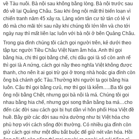
về Tàu nuôi. Bà nội sau không bằng lòng. Bà nội trước sau
đó về lại Quảng Châu. Sau khi ông nội mất thì biến loạn vì
chiến tranh năm 45 xảy ra. Làng xóm tản cư tứ tán có lẻ vì
đó mà cho mãi tới sau nầy khi chúng tôi lớn lên và cho tới
ngày nay thì mất liên lạc luôn với bà nội ở bên Quảng Châu.
Trong gia đình chúng tôi cách gọi người trên, kẻ dưới theo
tập tục người Tiều Châu Việt Nam âm hóa. Anh thì gọi
bằng hia, chị thì gọi bằng chế, chị dâu gọi là số còn anh rể
thì gọi là A nứng, cách gọi nầy theo nghĩa Việt không được
thanh, cho nên ít ai gọi trừ gọi ở trong nhà hoặc gia đình còn
ông bà chánh gốc Tàu.Thường khi người ta gọi bằng hia
luôn. Cậu thì gọi bằng cưủ, mợ thì gọi là kiễm…..Ba tôi gọi
ông nội bằng Chệt, nhưng gọi bà nội là má. Chúng tôi gọi
nhau bằng hia chế, nhưng gọi song thân bằng ba má…cho
đến các đời sau cách gọi bị hụt dần vì hôn phối Hoa Việt đề
huề. Bây giờ các đời sau nửa dường như bị Việt hóa cho
phù hợp với cách sống đời thường. Có nhiều gia đình còn
giử cách gọi như một đều bắt buộc để giử nét văn hóa. Hồi