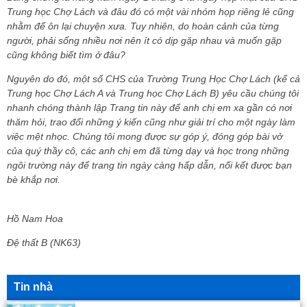
Trung học Chợ Lách và đâu đó có một vài nhóm họp riêng lẻ cũng
nhằm để ôn lại chuyện xưa. Tuy nhiên, do hoàn cảnh của từng
người, phải sống nhiều nơi nên ít có dịp gặp nhau và muốn gặp
cũng không biết tìm ở đâu?
Nguyên do đó, một số CHS của Trường Trung Học Chợ Lách (kể cả
Trung học Chợ Lách A và Trung học Chợ Lách B) yêu cầu chúng tôi
nhanh chóng thành lập Trang tin này để anh chị em xa gần có nơi
thăm hỏi, trao đổi những ý kiến cũng như giải trí cho một ngày làm
việc mệt nhọc. Chúng tôi mong được sự góp ý, đóng góp bài vở
của quý thầy cô, các anh chị em đã từng dạy và học trong những
ngôi trường này để trang tin ngày càng hấp dẫn, nối kết được bạn
bè khắp nơi.
Hồ Nam Hoa
Đệ thất B (NK63)
Tin nhà