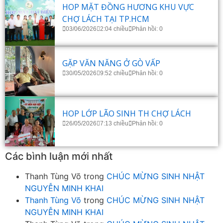
HOP MẶT ĐỒNG HƯƠNG KHU VỰC
CHỢ LÁCH TẠI TP.HCM
03/06/2026
2:04 chiều
Phản hồi: 0
GẶP VĂN NĂNG Ở GÒ VẤP
30/05/2026
9:52 chiều
Phản hồi: 0
HOP LỚP LÃO SINH TH CHỢ LÁCH
26/05/2026
7:13 chiều
Phản hồi: 0
Các bình luận mới nhất
Thanh Tùng Võ
trong
CHÚC MỪNG SINH NHẬT
NGUYỄN MINH KHAI
Thanh Tùng Võ
trong
CHÚC MỪNG SINH NHẬT
NGUYỄN MINH KHAI