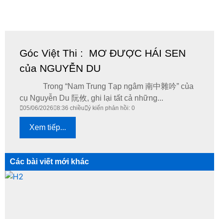
Góc Việt Thi : MƠ ĐƯỢC HÁI SEN
của NGUYỄN DU
Trong “Nam Trung Tạp ngâm 南中雜吟” của
cụ Nguyễn Du 阮攸, ghi lại tất cả những...
05/06/2026
8:36 chiều
ý kiến phản hồi: 0
Xem tiếp...
Các bài viết mới khác