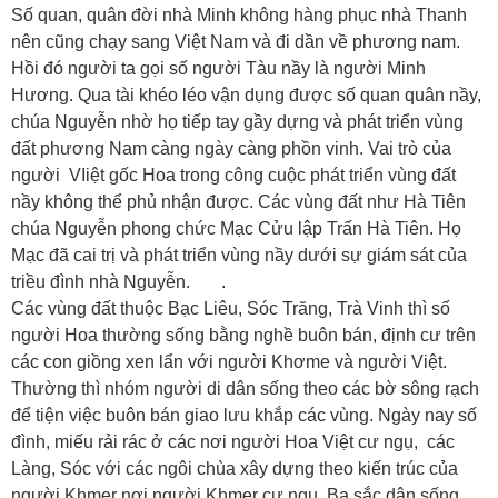
Số quan, quân đời nhà Minh không hàng phục nhà Thanh
nên cũng chạy sang Việt Nam và đi dần về phương nam.
Hồi đó người ta gọi số người Tàu nầy là người Minh
Hương. Qua tài khéo léo vận dụng được số quan quân nầy,
chúa Nguyễn nhờ họ tiếp tay gầy dựng và phát triển vùng
đất phương Nam càng ngày càng phồn vinh. Vai trò của
người VIiệt gốc Hoa trong công cuộc phát triển vùng đất
nầy không thể phủ nhận được. Các vùng đất như Hà Tiên
chúa Nguyễn phong chức Mạc Cửu lập Trấn Hà Tiên. Họ
Mạc đã cai trị và phát triển vùng nầy dưới sự giám sát của
triều đình nhà Nguyễn. .
Các vùng đất thuộc Bạc Liêu, Sóc Trăng, Trà Vinh thì số
người Hoa thường sống bằng nghề buôn bán, định cư trên
các con giồng xen lẩn với người Khơme và người Việt.
Thường thì nhóm người di dân sống theo các bờ sông rạch
để tiện việc buôn bán giao lưu khắp các vùng. Ngày nay số
đình, miếu rải rác ở các nơi người Hoa Việt cư ngụ, các
Làng, Sóc với các ngôi chùa xây dựng theo kiến trúc của
người Khmer nơi người Khmer cư ngụ. Ba sắc dân sống