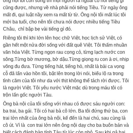
ông nội tôi còn sống thì mọi người ra ngoài có nói tiếng gì
cũng được, nhưng về nhà phải nói tiếng Tiều. Từ ngày ông
mất đi, qui luật nầy xem ra mất từ từ. Ông nội tôi mất lúc tôi
mới ba tuổi, cho nên tôi chưa nói được nhiều tiếng Tiều
Châu, chỉ bập bẹ vài tiếng gì đó.
Riêng tôi thì khi lớn lên học chữ Việt, học lịch sử Việt, có
gần hết một nửa đời sống với đất quê Việt. Tôi thấm nhuần
văn hóa Việt. Từng ngọn rau cọng cỏ, từng lạch nước con
sông.Từng bờ mương, bờ dậu.Từng giọng ru con à ơi, nhịp
võng đu đưa. Từng tiếng hát, tiếng hò, nhất là bài ca vọng
cỗ đã lẩn vào hồn tôi, bật lên trong lời nói, biểu lộ ra trong
tình cãm của tôi như da với thịt không thể tách rời được. Tôi
là người Việt. Tôi yêu nước Việt mặc dù trong máu tôi có
trộn lẩn gốc người Tàu.
Ông bà nội của tôi sống với nhau có được sáu người con:
ba trai, ba gái. Tôi có hai bà cô lớn. Ba tôi đứng thứ ba, con
trai lớn nhất của ông bà nội, kế đến là hai chú, sau cùng là
cô út. Vì là con trai lớn nên ông nội dạy cho ba buôn bán và
biết cách đánh bàn tính Tàu từ lúc còn nhỏ. Sau khi gả hai