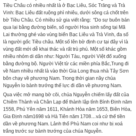
Tiều Châu có nhiều nhất là ở Bạc Liêu, Sóc Trăng và Trà
Vinh: Bạc Liêu đất ruộng phì nhiêu, dưới sông cá chốt trên
bờ Tiều Châu. Có nhiều sử gia viết rằng: “Do sự buôn bán
qua lại bằng đường biển, số người Hoa sinh sống tại Mã
Lai thường ghé vào vùng biển Bạc Liêu và Trà Vinh, đa số
là người gốc Tiều châu. Một số lên bờ định cư tại đây vì là
vùng đất mới dễ khai thác và rất trù phú. Một số khác gồm
nhiều nhóm di dân như: Người Tàu, người Việt đổ xuống
bằng đường bộ. Người Việt từ các miền phía Bắc,Trung đi
về Nam nhiều nhất là vào thời Gia Long thua nhà Tây Sơn
bôn chạy về phương Nam. Trong thời gian nầy chúa
Nguyễn lo bành trướng thế lực đi dần về phương Nam.
Qua việc mở mang bờ cõi, chúa Nguyễn chiếm lấy đất của
Chiêm Thành và Chân Lạp để thành lập tỉnh Bình Định năm
1558, Phú Yên năm 1611, Khánh Hòa năm 1653, Biên Hòa,
Gia Định năm1698 và Hà Tiên năm 1708…và cứ thế tiền
dần về phương Nam. Lảnh thổ Phù Nam coi như bị xoá
trắng trước sự bành trướng của chúa Nguyễn.