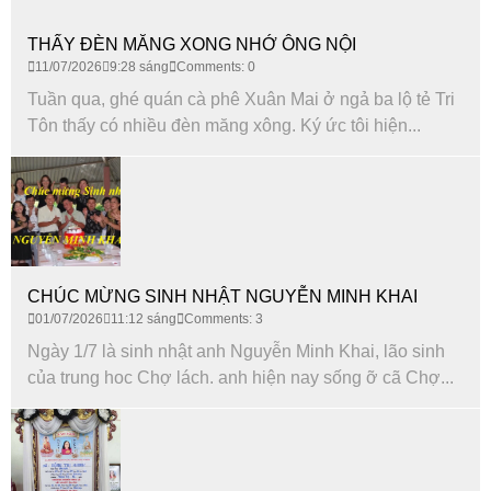
THẤY ĐÈN MĂNG XONG NHỚ ÔNG NỘI
11/07/2026
9:28 sáng
Comments: 0
Tuần qua, ghé quán cà phê Xuân Mai ở ngả ba lộ tẻ Tri
Tôn thấy có nhiều đèn măng xông. Ký ức tôi hiện...
CHÚC MỪNG SINH NHẬT NGUYỄN MINH KHAI
01/07/2026
11:12 sáng
Comments: 3
Ngày 1/7 là sinh nhật anh Nguyễn Minh Khai, lão sinh
của trung hoc Chợ lách. anh hiện nay sống ỡ cã Chợ...