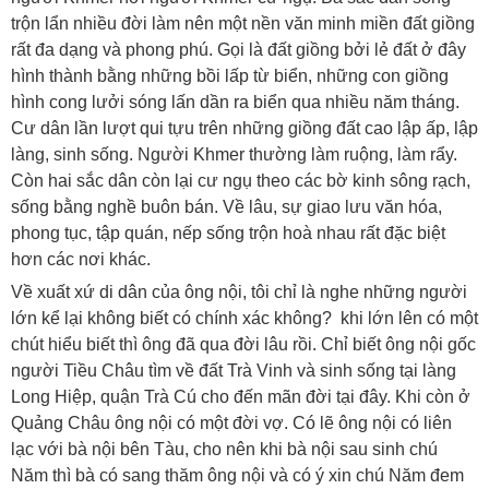
trộn lẩn nhiều đời làm nên một nền văn minh miền đất giồng
rất đa dạng và phong phú. Gọi là đất giồng bởi lẻ đất ở đây
hình thành bằng những bồi lấp từ biển, những con giồng
hình cong lưởi sóng lấn dần ra biển qua nhiều năm tháng.
Cư dân lần lượt qui tựu trên những giồng đất cao lập ấp, lập
làng, sinh sống. Người Khmer thường làm ruộng, làm rẩy.
Còn hai sắc dân còn lại cư ngụ theo các bờ kinh sông rạch,
sống bằng nghề buôn bán. Về lâu, sự giao lưu văn hóa,
phong tục, tập quán, nếp sống trộn hoà nhau rất đặc biệt
hơn các nơi khác.
Về xuất xứ di dân của ông nội, tôi chỉ là nghe những người
lớn kể lại không biết có chính xác không? khi lớn lên có một
chút hiểu biết thì ông đã qua đời lâu rồi. Chỉ biết ông nội gốc
người Tiều Châu tìm về đất Trà Vinh và sinh sống tại làng
Long Hiệp, quận Trà Cú cho đến mãn đời tại đây. Khi còn ở
Quảng Châu ông nội có một đời vợ. Có lẽ ông nội có liên
lạc với bà nội bên Tàu, cho nên khi bà nội sau sinh chú
Năm thì bà có sang thăm ông nội và có ý xin chú Năm đem