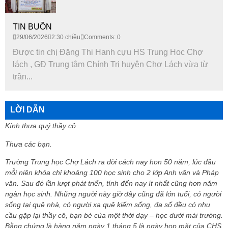
TIN BUỒN
29/06/2026
2:30 chiều
Comments: 0
Được tin chị Đặng Thi Hanh cựu HS Trung Hoc Chợ
lách , GĐ Trung tâm Chính Trị huyện Chợ Lách vừa từ
trần...
LỜI DẪN
Kính thưa quý thầy cô
Thưa các bạn.
Trường Trung học Chợ Lách ra đời cách nay hơn 50 năm, lúc đầu
mỗi niên khóa chỉ khoảng 100 học sinh cho 2 lớp Anh văn và Pháp
văn. Sau đó lần lượt phát triển, tính đến nay ít nhất cũng hơn năm
ngàn học sinh. Những người này giờ đây cũng đã lớn tuổi, có người
sống tại quê nhà, có người xa quê kiếm sống, đa số đều có nhu
cầu gặp lại thầy cô, bạn bè của một thời dạy – học dưới mái trường.
Bằng chứng là hàng năm ngày 1 tháng 5 là ngày họp mặt của CHS