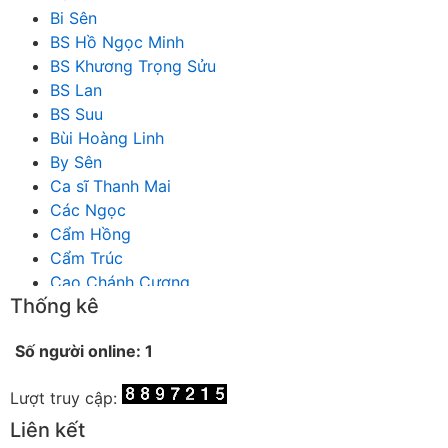
Bi Sên
BS Hồ Ngọc Minh
BS Khương Trọng Sửu
BS Lan
BS Suu
Bùi Hoàng Linh
By Sên
Ca sĩ Thanh Mai
Các Ngọc
Cẩm Hồng
Cẩm Trúc
Cao Chánh Cương
Thống kê
Cao Nhật Quyên
chánh thu
Số người online: 1
Chích Chị
Chiêu Hiền
Lượt truy cập:
Chu Trầm Nguyên Minh
Cò Bằng
Liên kết