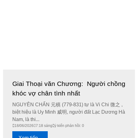
Giai Thoại văn Chương: Người chồng
khóc vợ chân tình nhất
NGUYÊN CHẨN 元稹 (779-831) tự là Vi Chi 微之 ,
biệt hiệu là Uy Minh 威明, người đất Lạc Dương Hà
Nam, là thi...
18/06/2026
7:18 sáng
ý kiến phản hồi: 0
Xem tiếp...