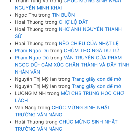
Thanh Tùng Võ
trong
CHÚC MỪNG SINH NHẬT
NGUYỄN MINH KHAI
Ngọc Thu
trong
TIN BUỒN
Hoai Thuong
trong
CHỢ LỘ ĐẤT
Hoai Thuong
trong
NHỚ ANH NGUYỄN THANH
SỬ
Hoai Thuong
trong
NẺO CHIỀU CỦA NHẬT LỆ
Phạm Ngọc Dũ
trong
CHÙM THƠ NGÃ DU TỬ
Phạm Ngọc Dũ
trong
VĂN TRUYỆN CỦA PHẠM
NGỌC DŨ- CẢM XÚC CHÂN THÀNH VÀ ĐẦY TÍNH
NHÂN VĂN
Nguyễn Thị Mỹ lan
trong
Trang giấy còn để mở
Nguyễn Thị Mỹ lan
trong
Trang giấy còn để mở
LUONG MINH
trong
MỜI CHS TRUNG HOC CHỢ
LÁCH
Văn Năng
trong
CHÚC MỪNG SINH NHẬT
TRƯỜNG VĂN NĂNG
Hoài Thương
trong
CHÚC MỪNG SINH NHẬT
TRƯỜNG VĂN NĂNG