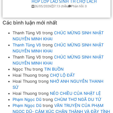
HOP LỚP LÃO SINH TH CHỢ LÁCH
26/05/2026
7:13 chiều
Phản hồi: 0
Các bình luận mới nhất
Thanh Tùng Võ
trong
CHÚC MỪNG SINH NHẬT
NGUYỄN MINH KHAI
Thanh Tùng Võ
trong
CHÚC MỪNG SINH NHẬT
NGUYỄN MINH KHAI
Thanh Tùng Võ
trong
CHÚC MỪNG SINH NHẬT
NGUYỄN MINH KHAI
Ngọc Thu
trong
TIN BUỒN
Hoai Thuong
trong
CHỢ LỘ ĐẤT
Hoai Thuong
trong
NHỚ ANH NGUYỄN THANH
SỬ
Hoai Thuong
trong
NẺO CHIỀU CỦA NHẬT LỆ
Phạm Ngọc Dũ
trong
CHÙM THƠ NGÃ DU TỬ
Phạm Ngọc Dũ
trong
VĂN TRUYỆN CỦA PHẠM
NGỌC DŨ- CẢM XÚC CHÂN THÀNH VÀ ĐẦY TÍNH