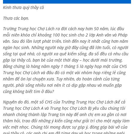
Kính thưa quý thầy cô
Thưa các bạn.
Trường Trung học Chợ Lách ra đời cách nay hơn 50 năm, lúc đầu
mỗi niên khóa chỉ khoảng 100 học sinh cho 2 lớp Anh văn và Pháp
văn. Sau đó lần lượt phát triển, tính đến nay ít nhất cũng hơn năm
ngàn học sinh. Những người này giờ đây cũng đã lớn tuổi, có người
sống tại quê nhà, có người xa quê kiếm sống, đa số đều có nhu cầu
gặp lại thầy cô, bạn bè của một thời dạy – học dưới mái trường.
Bằng chứng là hàng năm ngày 1 tháng 5 là ngày họp mặt của CHS
Trung học Chợ Lách và đâu đó có một vài nhóm họp riêng lẻ cũng
nhằm để ôn lại chuyện xưa. Tuy nhiên, do hoàn cảnh của từng
người, phải sống nhiều nơi nên ít có dịp gặp nhau và muốn gặp
cũng không biết tìm ở đâu?
Nguyên do đó, một số CHS của Trường Trung Học Chợ Lách (kể cả
Trung học Chợ Lách A và Trung học Chợ Lách B) yêu cầu chúng tôi
nhanh chóng thành lập Trang tin này để anh chị em xa gần có nơi
thăm hỏi, trao đổi những ý kiến cũng như giải trí cho một ngày làm
việc mệt nhọc. Chúng tôi mong được sự góp ý, đóng góp bài vở của
quý thầy cô, các anh chị em đã từng dạy và học trong những ngôi