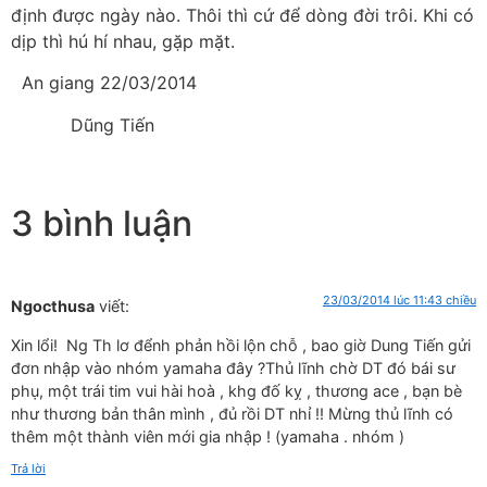
định được ngày nào. Thôi thì cứ để dòng đời trôi. Khi có
dịp thì hú hí nhau, gặp mặt.
An giang 22/03/2014
Dũng Tiến
3 bình luận
23/03/2014 lúc 11:43 chiều
Ngocthusa
viết:
Xin lổi! Ng Th lơ đểnh phản hồi lộn chỗ , bao giờ Dung Tiến gửi
đơn nhập vào nhóm yamaha đây ?Thủ lĩnh chờ DT đó bái sư
phụ, một trái tim vui hài hoà , khg đố kỵ , thương ace , bạn bè
như thương bản thân mình , đủ rồi DT nhỉ !! Mừng thủ lĩnh có
thêm một thành viên mới gia nhập ! (yamaha . nhóm )
Trả lời