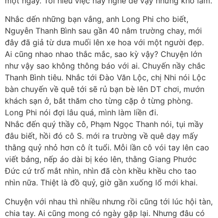
một ngày. Tôi hiểu việc nầy nghe dễ vậy nhưng khó làm.
Nhắc dến những bạn vắng, anh Long Phi cho biết,
Nguyễn Thanh Bình sau gần 40 nâm trường chay, mới
đây đã giả từ dưa muối lên xe hoa với một người đẹp.
Ai cũng nhao nhao thắc mắc, sao kỳ vậy? Chuyện lớn
như vậy sao không thông báo với ai. Chuyến nầy chắc
Thanh Bình tiêu. Nhắc tới Đào Văn Lộc, chị Nhi nói Lộc
bàn chuyến về quê tới sẽ rủ bạn bè lên DT chơi, mướn
khách sạn ở, bắt thăm cho từng cặp ở từng phòng.
Long Phi nói đợi lâu quá, mình làm liền đi.
Nhắc đến quý thầy cô, Phạm Ngọc Thanh nói, tụi mầy
đâu biết, hồi đó cô S. mới ra trường về quê dạy mấy
thằng quỷ nhỏ hơn cô ít tuổi. Mỗi lần cô vói tay lên cao
viết bảng, nếp áo dài bị kéo lên, thằng Giang Phước
Đức cứ trố mắt nhìn, nhìn đã còn khều khều cho tao
nhìn nữa. Thiệt là đồ quỷ, giờ gần xuống lổ mới khai.
Chuyện với nhau thì nhiều nhưng rồi cũng tới lúc hội tàn,
chia tay. Ai cũng mong có ngày gặp lại. Nhưng đâu có