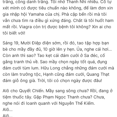
trắng, công danh trắng. Tôi nhớ Thanh Nhi nhiều. Cố tự
xét mình có được tiêu chuẩn nào không, để làm đơn xin
gia nhập hội Yamaha của chị. Phà cập bến rồi mà tôi
vẫn chưa tìm ra điều gì xứng đáng. Chắt là tôi huốt ham
mất rồi. Viagra còn trị được bệnh tôi không? Xin ai cho
tôi biết với!
Sáng 19, Mười Điệp điện sớm, rồi đó, tao tập hợp bạn
bè cho mầy đầy đủ, 10 giờ lên y hẹn. Ủa, nghe cái hơi…
Còn anh thì sao? Tao kẹt cái đám cưới ở Sa đéc, cố
gắng tranh thủ về. Sao mầy chọn ngày tốt quá, đụng
đám cưới tùm lum. Hữu Long chẳng những đám cưới mà
còn làm trưởng tộc, Hạnh cũng đám cưới, Quang Thạt
đám giỗ ông già. Trời, tôi có chọn ngày được đâu!
Alô cho Quyết Chiến. Mầy sang sông chưa? Rồi, đang ở
tiệm thuốc tây. Gặp Phạm Ngọc Thanh chưa? Chưa,
nghe nói đi loanh quanh với Nguyễn Thế Kiếm.
Alô…
Alô…