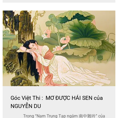
Góc Việt Thi : MƠ ĐƯỢC HÁI SEN của
NGUYỄN DU
Trong “Nam Trung Tạp ngâm 南中雜吟” của