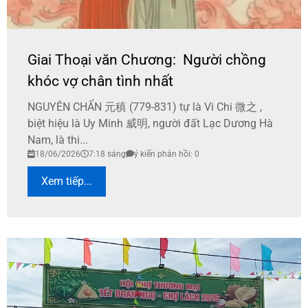
Giai Thoại văn Chương: Người chồng
khóc vợ chân tình nhất
NGUYÊN CHẨN 元稹 (779-831) tự là Vi Chi 微之 ,
biệt hiệu là Uy Minh 威明, người đất Lạc Dương Hà
Nam, là thi...
18/06/2026
7:18 sáng
ý kiến phản hồi: 0
Xem tiếp...