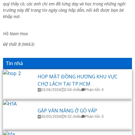
quý thầy cô, các anh chị em đã từng dạy và học trong những ngôi
trường này để trang tin ngày càng hấp dẫn, nối kết được bạn bè
khắp nơi.
Hồ Nam Hoa
Đệ thất B (NK63)
Tin nhà
HOP MẶT ĐỒNG HƯƠNG KHU VỰC
CHỢ LÁCH TẠI TP.HCM
03/06/2026
2:04 chiều
Phản hồi: 0
GẶP VĂN NĂNG Ở GÒ VẤP
30/05/2026
9:52 chiều
Phản hồi: 0