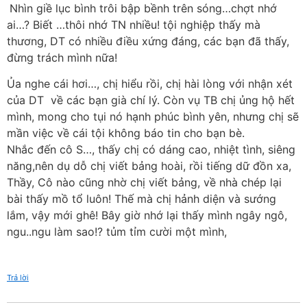
Nhìn giề lục bình trôi bập bềnh trên sóng…chợt nhớ
ai…? Biết …thôi nhớ TN nhiều! tội nghiệp thấy mà
thương, DT có nhiều điều xứng đáng, các bạn đã thấy,
đừng trách mình nữa!
Ủa nghe cái hơi…, chị hiểu rồi, chị hài lòng với nhận xét
của DT về các bạn già chí lý. Còn vụ TB chị ủng hộ hết
mình, mong cho tụi nó hạnh phúc bình yên, nhưng chị sẽ
mần việc về cái tội không báo tin cho bạn bè.
Nhắc đến cô S…, thấy chị có dáng cao, nhiệt tình, siêng
năng,nên dụ dỗ chị viết bảng hoài, rồi tiếng dữ đồn xa,
Thầy, Cô nào cũng nhờ chị viết bảng, về nhà chép lại
bài thấy mồ tổ luôn! Thế mà chị hảnh diện và sướng
lắm, vậy mới ghê! Bây giờ nhớ lại thấy mình ngây ngô,
ngu..ngu làm sao!? tủm tỉm cười một mình,
Trả lời