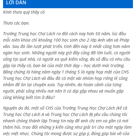
LỜI DẪN
Kính thưa quý thầy cô
Thưa các bạn.
Trường Trung học Chợ Lách ra đời cách nay hơn 50 năm, lúc đầu
mỗi niên khóa chỉ khoảng 100 học sinh cho 2 lớp Anh văn và Pháp
văn. Sau đó lần lượt phát triển, tính đến nay ít nhất cũng hơn năm
ngàn học sinh. Những người này giờ đây cũng đã lớn tuổi, có người
sống tại quê nhà, có người xa quê kiếm sống, đa số đều có nhu cầu
gặp lại thầy cô, bạn bè của một thời dạy – học dưới mái trường.
Bằng chứng là hàng năm ngày 1 tháng 5 là ngày họp mặt của CHS
Trung học Chợ Lách và đâu đó có một vài nhóm họp riêng lẻ cũng
nhằm để ôn lại chuyện xưa. Tuy nhiên, do hoàn cảnh của từng
người, phải sống nhiều nơi nên ít có dịp gặp nhau và muốn gặp
cũng không biết tìm ở đâu?
Nguyên do đó, một số CHS của Trường Trung Học Chợ Lách (kể cả
Trung học Chợ Lách A và Trung học Chợ Lách B) yêu cầu chúng tôi
nhanh chóng thành lập Trang tin này để anh chị em xa gần có nơi
thăm hỏi, trao đổi những ý kiến cũng như giải trí cho một ngày làm
việc mệt nhọc. Chúng tôi mong được sự góp ý, đóng góp bài vở của