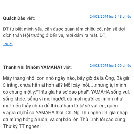
24/03/2014 lúc 3:48 chiều
Quách Đào
viết:
DT tự biết mình yếu, cần được quan tâm chiếu cố, nên sẽ đợi
đích thân Hội trưởng ở bển về, mới dám ra mắt. DT,
Trả lời
24/03/2014 lúc 8:00 chiều
Thanh Nhi (Nhóm YAMAHA)
viết:
Mấy thằng nhỏ, con nhỏ ngày nào, bây giờ đã là Ông, Bà già
3 trắng, chưa hẳn ai hơn ai!? Mỗi cây mỗi…,nhưng tụi mình
có chung một ý:”Trâu già há sợ dao phai”. YAMAHA sống vui,
sống khỏe, sống vì mọi người, dù mọi người coi mình như
mọi, nếu thấy chưa đủ thì cứ ham từ từ sẽ vui lên, quên
viagra đi,chỉ có YAMAHA thôi. Chị Ng Thu nghe DT gia nhập
đã mừng hết già luôn, và chị báo lên Thủ Lĩnh tối cao cùng
Thư ký TT nghen!