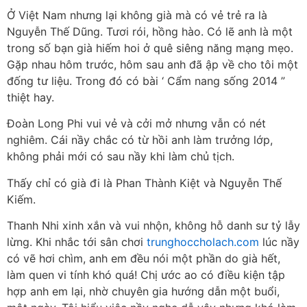
Ở Việt Nam nhưng lại không già mà có vẻ trẻ ra là
Nguyễn Thế Dũng. Tươi rói, hồng hào. Có lẽ anh là một
trong số bạn già hiếm hoi ở quê siêng năng mạng mẹo.
Gặp nhau hôm trước, hôm sau anh đã ập về cho tôi một
đống tư liệu. Trong đó có bài ‘ Cẩm nang sống 2014 ”
thiệt hay.
Đoàn Long Phi vui vẻ và cởi mở nhưng vẫn có nét
nghiêm. Cái nầy chắc có từ hồi anh làm trưởng lớp,
không phải mới có sau nầy khi làm chủ tịch.
Thấy chỉ có già đi là Phan Thành Kiệt và Nguyễn Thế
Kiếm.
Thanh Nhi xinh xắn và vui nhộn, không hỗ danh sư tỷ lẫy
lừng. Khi nhắc tới sân chơi
trunghoccholach.com
lúc nầy
có vẽ hơi chìm, anh em đều nói một phần do già hết,
làm quen vi tính khó quá! Chị ước ao có điều kiện tập
hợp anh em lại, nhờ chuyên gia hướng dẫn một buổi,