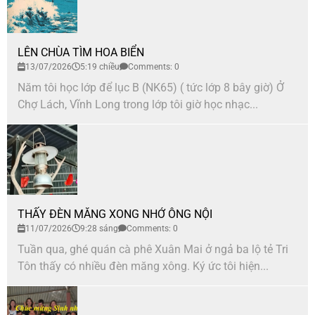
LÊN CHÙA TÌM HOA BIỂN
13/07/2026
5:19 chiều
Comments: 0
Năm tôi học lớp để lục B (NK65) ( tức lớp 8 bây giờ) Ở
Chợ Lách, Vĩnh Long trong lớp tôi giờ học nhạc...
THẤY ĐÈN MĂNG XONG NHỚ ÔNG NỘI
11/07/2026
9:28 sáng
Comments: 0
Tuần qua, ghé quán cà phê Xuân Mai ở ngả ba lộ tẻ Tri
Tôn thấy có nhiều đèn măng xông. Ký ức tôi hiện...