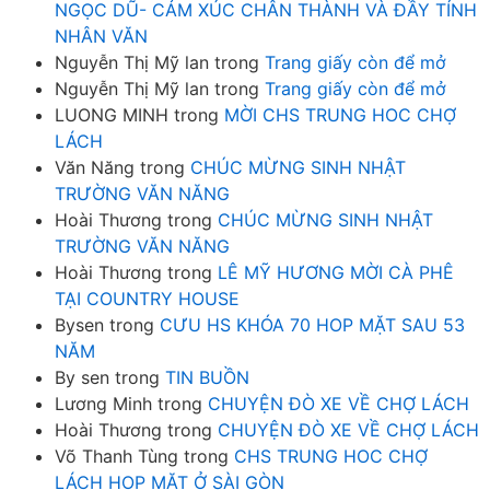
NGỌC DŨ- CẢM XÚC CHÂN THÀNH VÀ ĐẦY TÍNH
NHÂN VĂN
Nguyễn Thị Mỹ lan
trong
Trang giấy còn để mở
Nguyễn Thị Mỹ lan
trong
Trang giấy còn để mở
LUONG MINH
trong
MỜI CHS TRUNG HOC CHỢ
LÁCH
Văn Năng
trong
CHÚC MỪNG SINH NHẬT
TRƯỜNG VĂN NĂNG
Hoài Thương
trong
CHÚC MỪNG SINH NHẬT
TRƯỜNG VĂN NĂNG
Hoài Thương
trong
LÊ MỸ HƯƠNG MỜI CÀ PHÊ
TẠI COUNTRY HOUSE
Bysen
trong
CƯU HS KHÓA 70 HOP MẶT SAU 53
NĂM
By sen
trong
TIN BUỒN
Lương Minh
trong
CHUYỆN ĐÒ XE VỀ CHỢ LÁCH
Hoài Thương
trong
CHUYỆN ĐÒ XE VỀ CHỢ LÁCH
Võ Thanh Tùng
trong
CHS TRUNG HOC CHỢ
LÁCH HOP MẶT Ở SÀI GÒN