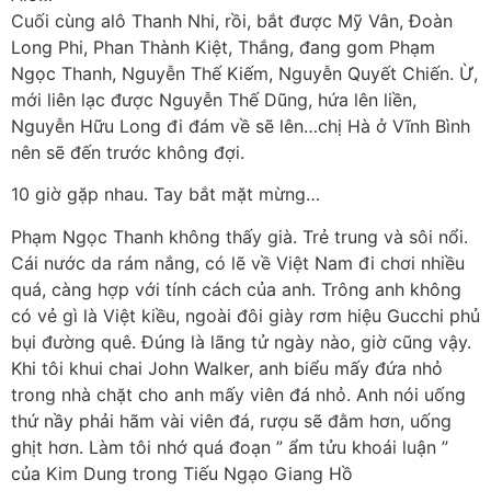
Cuối cùng alô Thanh Nhi, rồi, bắt được Mỹ Vân, Đoàn
Long Phi, Phan Thành Kiệt, Thắng, đang gom Phạm
Ngọc Thanh, Nguyễn Thế Kiếm, Nguyễn Quyết Chiến. Ừ,
mới liên lạc được Nguyễn Thế Dũng, hứa lên liền,
Nguyễn Hữu Long đi đám về sẽ lên…chị Hà ở Vĩnh Bình
nên sẽ đến trước không đợi.
10 giờ gặp nhau. Tay bắt mặt mừng…
Phạm Ngọc Thanh không thấy già. Trẻ trung và sôi nổi.
Cái nước da rám nắng, có lẽ về Việt Nam đi chơi nhiều
quá, càng hợp với tính cách của anh. Trông anh không
có vẻ gì là Việt kiều, ngoài đôi giày rơm hiệu Gucchi phủ
bụi đường quê. Đúng là lãng tử ngày nào, giờ cũng vậy.
Khi tôi khui chai John Walker, anh biểu mấy đứa nhỏ
trong nhà chặt cho anh mấy viên đá nhỏ. Anh nói uống
thứ nầy phải hãm vài viên đá, rượu sẽ đằm hơn, uống
ghịt hơn. Làm tôi nhớ quá đoạn ” ẩm tửu khoái luận ”
của Kim Dung trong Tiếu Ngạo Giang Hồ