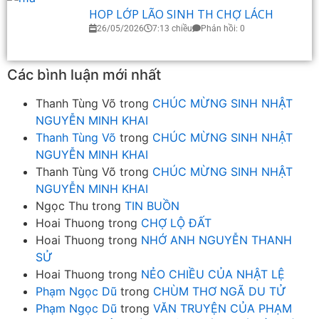
HOP LỚP LÃO SINH TH CHỢ LÁCH
26/05/2026
7:13 chiều
Phản hồi: 0
Các bình luận mới nhất
Thanh Tùng Võ
trong
CHÚC MỪNG SINH NHẬT
NGUYỄN MINH KHAI
Thanh Tùng Võ
trong
CHÚC MỪNG SINH NHẬT
NGUYỄN MINH KHAI
Thanh Tùng Võ
trong
CHÚC MỪNG SINH NHẬT
NGUYỄN MINH KHAI
Ngọc Thu
trong
TIN BUỒN
Hoai Thuong
trong
CHỢ LỘ ĐẤT
Hoai Thuong
trong
NHỚ ANH NGUYỄN THANH
SỬ
Hoai Thuong
trong
NẺO CHIỀU CỦA NHẬT LỆ
Phạm Ngọc Dũ
trong
CHÙM THƠ NGÃ DU TỬ
Phạm Ngọc Dũ
trong
VĂN TRUYỆN CỦA PHẠM