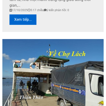
gian,...
17/10/2025
5:17 chiều
ý kiến phản hồi: 0
Xem tiếp...