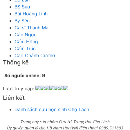
BS Suu
Bùi Hoàng Linh
By Sên
Ca sĩ Thanh Mai
Các Ngọc
Cẩm Hồng
Cẩm Trúc
Cao Chánh Cương
Thống kê
Cao Nhật Quyên
chánh thu
Số người online: 9
Chích Chị
Chiêu Hiền
Lượt truy cập:
Chu Trầm Nguyên Minh
Liên kết
Cò Bằng
Cỏ may
Danh sách cựu học sinh Chợ Lách
Công Bình
Công Hòa
Trang này của nhóm Cựu HS Trung Học Chợ Lách
Công Minh
Ủy quyền quản lý cho Hồ Nam Hoa(VN) điện thoại 0989.511803