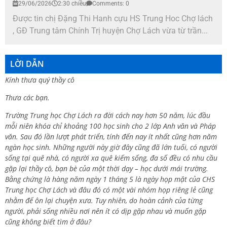
29/06/2026
2:30 chiều
Comments: 0
Được tin chị Đặng Thi Hanh cựu HS Trung Hoc Chợ lách
, GĐ Trung tâm Chính Trị huyện Chợ Lách vừa từ trần...
LỜI DẪN
Kính thưa quý thầy cô
Thưa các bạn.
Trường Trung học Chợ Lách ra đời cách nay hơn 50 năm, lúc đầu
mỗi niên khóa chỉ khoảng 100 học sinh cho 2 lớp Anh văn và Pháp
văn. Sau đó lần lượt phát triển, tính đến nay ít nhất cũng hơn năm
ngàn học sinh. Những người này giờ đây cũng đã lớn tuổi, có người
sống tại quê nhà, có người xa quê kiếm sống, đa số đều có nhu cầu
gặp lại thầy cô, bạn bè của một thời dạy – học dưới mái trường.
Bằng chứng là hàng năm ngày 1 tháng 5 là ngày họp mặt của CHS
Trung học Chợ Lách và đâu đó có một vài nhóm họp riêng lẻ cũng
nhằm để ôn lại chuyện xưa. Tuy nhiên, do hoàn cảnh của từng
người, phải sống nhiều nơi nên ít có dịp gặp nhau và muốn gặp
cũng không biết tìm ở đâu?