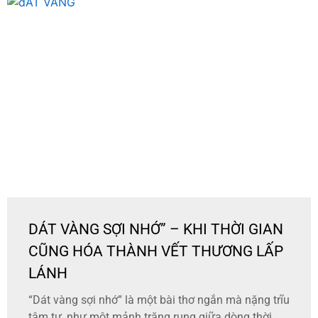
DÁT VÀNG SỢI NHỚ” – KHI THỜI GIAN
CŨNG HÓA THÀNH VẾT THƯƠNG LẤP
LÁNH
“Dát vàng sợi nhớ” là một bài thơ ngắn mà nặng trĩu
tâm tư, như một mảnh trăng rụng giữa dòng thời