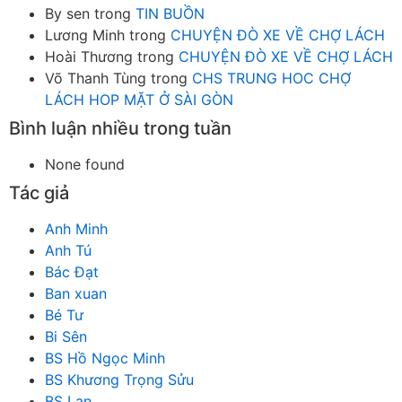
By sen
trong
TIN BUỒN
Lương Minh
trong
CHUYỆN ĐÒ XE VỀ CHỢ LÁCH
Hoài Thương
trong
CHUYỆN ĐÒ XE VỀ CHỢ LÁCH
Võ Thanh Tùng
trong
CHS TRUNG HOC CHỢ
LÁCH HOP MẶT Ở SÀI GÒN
Bình luận nhiều trong tuần
None found
Tác giả
Anh Minh
Anh Tú
Bác Đạt
Ban xuan
Bé Tư
Bi Sên
BS Hồ Ngọc Minh
BS Khương Trọng Sửu
BS Lan