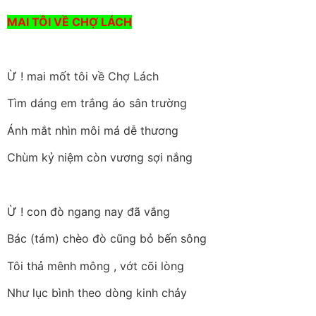
MAI TÔI VỀ CHỢ LÁCH
Ừ ! mai mốt tôi về Chợ Lách
Tìm dáng em trắng áo sân trường
Ánh mắt nhìn môi má dễ thương
Chùm kỷ niệm còn vương sợi nắng
Ừ ! con đò ngang nay đã vắng
Bác (tám) chèo đò cũng bỏ bến sông
Tôi thả mênh mông , vớt cõi lòng
Như lục bình theo dòng kinh chảy