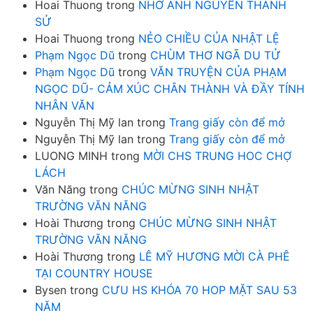
Hoai Thuong
trong
NHỚ ANH NGUYỄN THANH
SỬ
Hoai Thuong
trong
NẺO CHIỀU CỦA NHẬT LỆ
Phạm Ngọc Dũ
trong
CHÙM THƠ NGÃ DU TỬ
Phạm Ngọc Dũ
trong
VĂN TRUYỆN CỦA PHẠM
NGỌC DŨ- CẢM XÚC CHÂN THÀNH VÀ ĐẦY TÍNH
NHÂN VĂN
Nguyễn Thị Mỹ lan
trong
Trang giấy còn để mở
Nguyễn Thị Mỹ lan
trong
Trang giấy còn để mở
LUONG MINH
trong
MỜI CHS TRUNG HOC CHỢ
LÁCH
Văn Năng
trong
CHÚC MỪNG SINH NHẬT
TRƯỜNG VĂN NĂNG
Hoài Thương
trong
CHÚC MỪNG SINH NHẬT
TRƯỜNG VĂN NĂNG
Hoài Thương
trong
LÊ MỸ HƯƠNG MỜI CÀ PHÊ
TẠI COUNTRY HOUSE
Bysen
trong
CƯU HS KHÓA 70 HOP MẶT SAU 53
NĂM