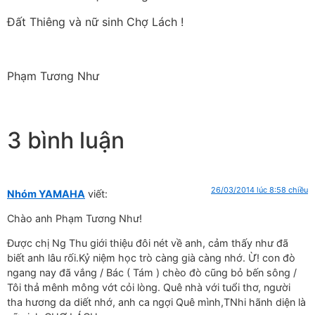
Đất Thiêng và nữ sinh Chợ Lách !
Phạm Tương Như
3 bình luận
26/03/2014 lúc 8:58 chiều
Nhóm YAMAHA
viết:
Chào anh Phạm Tương Như!
Được chị Ng Thu giới thiệu đôi nét về anh, cảm thấy như đã
biết anh lâu rối.Kỷ niệm học trò càng già càng nhớ. Ừ! con đò
ngang nay đã vắng / Bác ( Tám ) chèo đò cũng bỏ bến sông /
Tôi thả mênh mông vớt cỏi lòng. Quê nhà với tuổi thơ, người
tha hương da diết nhớ, anh ca ngợi Quê mình,TNhi hãnh diện là