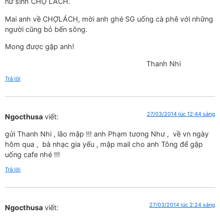
nữ sinh CHỢ LÁCH.
Mai anh về CHỢLÁCH, mời anh ghé SG uống cà phê với những
người cũng bỏ bến sông.
Mong được gặp anh!
Thanh Nhi
Trả lời
27/03/2014 lúc 12:44 sáng
Ngocthusa
viết:
gửi Thanh Nhi , lão mập !!! anh Phạm tương Như , về vn ngày
hôm qua , bà nhạc gia yếu , mập mail cho anh Tông để gặp
uống cafe nhé !!!
Trả lời
27/03/2014 lúc 2:24 sáng
Ngocthusa
viết: