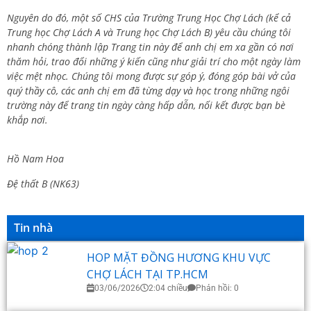
Nguyên do đó, một số CHS của Trường Trung Học Chợ Lách (kể cả
Trung học Chợ Lách A và Trung học Chợ Lách B) yêu cầu chúng tôi
nhanh chóng thành lập Trang tin này để anh chị em xa gần có nơi
thăm hỏi, trao đổi những ý kiến cũng như giải trí cho một ngày làm
việc mệt nhọc. Chúng tôi mong được sự góp ý, đóng góp bài vở của
quý thầy cô, các anh chị em đã từng dạy và học trong những ngôi
trường này để trang tin ngày càng hấp dẫn, nối kết được bạn bè
khắp nơi.
Hồ Nam Hoa
Đệ thất B (NK63)
Tin nhà
HOP MẶT ĐỒNG HƯƠNG KHU VỰC
CHỢ LÁCH TẠI TP.HCM
03/06/2026
2:04 chiều
Phản hồi: 0