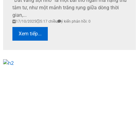
“Dát vàng sợi nhớ” là một bài thơ ngắn mà nặng trĩu
tâm tư, như một mảnh trăng rụng giữa dòng thời
gian,...
17/10/2025
5:17 chiều
ý kiến phản hồi: 0
Xem tiếp...