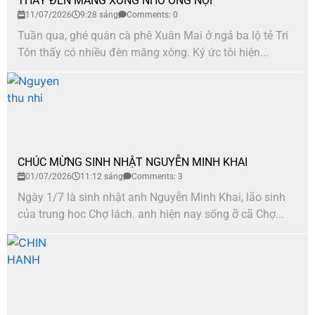
THẤY ĐÈN MĂNG XONG NHỚ ÔNG NỘI
11/07/2026
9:28 sáng
Comments: 0
Tuần qua, ghé quán cà phê Xuân Mai ở ngả ba lộ tẻ Tri
Tôn thấy có nhiều đèn măng xông. Ký ức tôi hiện...
CHÚC MỪNG SINH NHẬT NGUYỄN MINH KHAI
01/07/2026
11:12 sáng
Comments: 3
Ngày 1/7 là sinh nhật anh Nguyễn Minh Khai, lão sinh
của trung hoc Chợ lách. anh hiện nay sống ỡ cã Chợ...