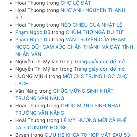
Hoai Thuong
trong
CHỢ LỘ ĐẤT
Hoai Thuong
trong
NHỚ ANH NGUYỄN THANH
SỬ
Hoai Thuong
trong
NẺO CHIỀU CỦA NHẬT LỆ
Phạm Ngọc Dũ
trong
CHÙM THƠ NGÃ DU TỬ
Phạm Ngọc Dũ
trong
VĂN TRUYỆN CỦA PHẠM
NGỌC DŨ- CẢM XÚC CHÂN THÀNH VÀ ĐẦY TÍNH
NHÂN VĂN
Nguyễn Thị Mỹ lan
trong
Trang giấy còn để mở
Nguyễn Thị Mỹ lan
trong
Trang giấy còn để mở
LUONG MINH
trong
MỜI CHS TRUNG HOC CHỢ
LÁCH
Văn Năng
trong
CHÚC MỪNG SINH NHẬT
TRƯỜNG VĂN NĂNG
Hoài Thương
trong
CHÚC MỪNG SINH NHẬT
TRƯỜNG VĂN NĂNG
Hoài Thương
trong
LÊ MỸ HƯƠNG MỜI CÀ PHÊ
TẠI COUNTRY HOUSE
Bysen
trong
CƯU HS KHÓA 70 HOP MẶT SAU 53