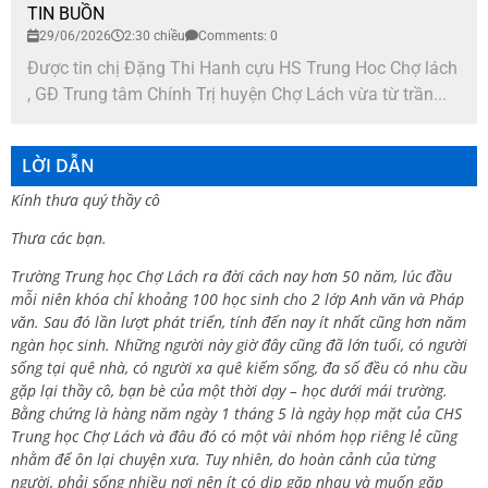
TIN BUỒN
29/06/2026
2:30 chiều
Comments: 0
Được tin chị Đặng Thi Hanh cựu HS Trung Hoc Chợ lách
, GĐ Trung tâm Chính Trị huyện Chợ Lách vừa từ trần...
LỜI DẪN
Kính thưa quý thầy cô
Thưa các bạn.
Trường Trung học Chợ Lách ra đời cách nay hơn 50 năm, lúc đầu
mỗi niên khóa chỉ khoảng 100 học sinh cho 2 lớp Anh văn và Pháp
văn. Sau đó lần lượt phát triển, tính đến nay ít nhất cũng hơn năm
ngàn học sinh. Những người này giờ đây cũng đã lớn tuổi, có người
sống tại quê nhà, có người xa quê kiếm sống, đa số đều có nhu cầu
gặp lại thầy cô, bạn bè của một thời dạy – học dưới mái trường.
Bằng chứng là hàng năm ngày 1 tháng 5 là ngày họp mặt của CHS
Trung học Chợ Lách và đâu đó có một vài nhóm họp riêng lẻ cũng
nhằm để ôn lại chuyện xưa. Tuy nhiên, do hoàn cảnh của từng
người, phải sống nhiều nơi nên ít có dịp gặp nhau và muốn gặp