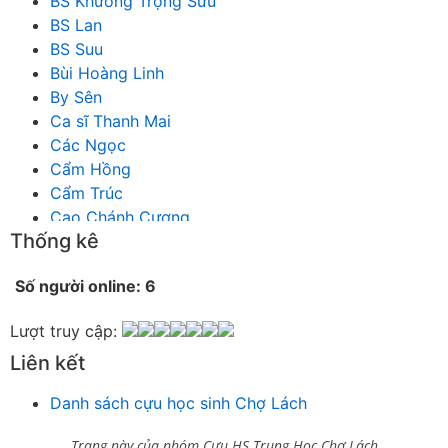
BS Khương Trọng Sửu
BS Lan
BS Suu
Bùi Hoàng Linh
By Sên
Ca sĩ Thanh Mai
Các Ngọc
Cẩm Hồng
Cẩm Trúc
Cao Chánh Cương
Thống kê
Cao Nhật Quyên
chánh thu
Số người online: 6
Chích Chị
Chiêu Hiền
Lượt truy cập:
Chu Trầm Nguyên Minh
Liên kết
Cò Bằng
Cỏ may
Danh sách cựu học sinh Chợ Lách
Công Bình
Công Hòa
Trang này của nhóm Cựu HS Trung Học Chợ Lách