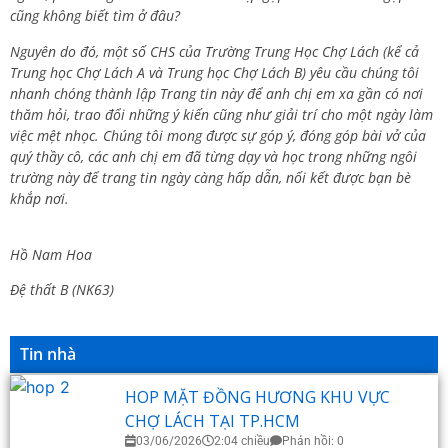
cũng không biết tìm ở đâu?
Nguyên do đó, một số CHS của Trường Trung Học Chợ Lách (kể cả
Trung học Chợ Lách A và Trung học Chợ Lách B) yêu cầu chúng tôi
nhanh chóng thành lập Trang tin này để anh chị em xa gần có nơi
thăm hỏi, trao đổi những ý kiến cũng như giải trí cho một ngày làm
việc mệt nhọc. Chúng tôi mong được sự góp ý, đóng góp bài vở của
quý thầy cô, các anh chị em đã từng dạy và học trong những ngôi
trường này để trang tin ngày càng hấp dẫn, nối kết được bạn bè
khắp nơi.
Hồ Nam Hoa
Đệ thất B (NK63)
Tin nhà
HOP MẶT ĐỒNG HƯƠNG KHU VỰC
CHỢ LÁCH TẠI TP.HCM
03/06/2026
2:04 chiều
Phản hồi: 0