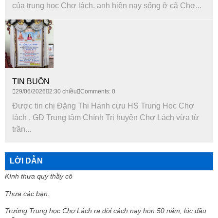
của trung hoc Chợ lách. anh hiện nay sống ỡ cã Chợ...
TIN BUỒN
29/06/2026
2:30 chiều
Comments: 0
Được tin chị Đặng Thi Hanh cựu HS Trung Hoc Chợ
lách , GĐ Trung tâm Chính Trị huyện Chợ Lách vừa từ
trần...
LỜI DẪN
Kính thưa quý thầy cô
Thưa các bạn.
Trường Trung học Chợ Lách ra đời cách nay hơn 50 năm, lúc đầu