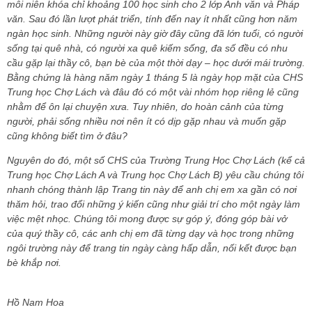
mỗi niên khóa chỉ khoảng 100 học sinh cho 2 lớp Anh văn và Pháp
văn. Sau đó lần lượt phát triển, tính đến nay ít nhất cũng hơn năm
ngàn học sinh. Những người này giờ đây cũng đã lớn tuổi, có người
sống tại quê nhà, có người xa quê kiếm sống, đa số đều có nhu
cầu gặp lại thầy cô, bạn bè của một thời dạy – học dưới mái trường.
Bằng chứng là hàng năm ngày 1 tháng 5 là ngày họp mặt của CHS
Trung học Chợ Lách và đâu đó có một vài nhóm họp riêng lẻ cũng
nhằm để ôn lại chuyện xưa. Tuy nhiên, do hoàn cảnh của từng
người, phải sống nhiều nơi nên ít có dịp gặp nhau và muốn gặp
cũng không biết tìm ở đâu?
Nguyên do đó, một số CHS của Trường Trung Học Chợ Lách (kể cả
Trung học Chợ Lách A và Trung học Chợ Lách B) yêu cầu chúng tôi
nhanh chóng thành lập Trang tin này để anh chị em xa gần có nơi
thăm hỏi, trao đổi những ý kiến cũng như giải trí cho một ngày làm
việc mệt nhọc. Chúng tôi mong được sự góp ý, đóng góp bài vở
của quý thầy cô, các anh chị em đã từng dạy và học trong những
ngôi trường này để trang tin ngày càng hấp dẫn, nối kết được bạn
bè khắp nơi.
Hồ Nam Hoa