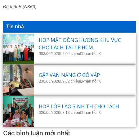
Đệ thất B (NK63)
Tin nhà
HOP MẶT ĐỒNG HƯƠNG KHU VỰC
CHỢ LÁCH TẠI TP.HCM
03/06/2026
2:04 chiều
Phản hồi: 0
GẶP VĂN NĂNG Ở GÒ VẤP
30/05/2026
9:52 chiều
Phản hồi: 0
HOP LỚP LÃO SINH TH CHỢ LÁCH
26/05/2026
7:13 chiều
Phản hồi: 0
Các bình luận mới nhất