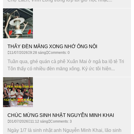
THẤY ĐÈN MĂNG XONG NHỚ ÔNG NỘI
11/07/2026
9:28 sáng
Comments: 0
Tuần qua, ghé quán cà phê Xuân Mai ở ngả ba lộ tẻ Tri
Tôn thấy có nhiều đèn măng xông. Ký ức tôi hiện...
CHÚC MỪNG SINH NHẬT NGUYỄN MINH KHAI
01/07/2026
11:12 sáng
Comments: 3
Ngày 1/7 là sinh nhật anh Nguyễn Minh Khai, lão sinh