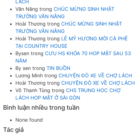
LÁCH
Văn Năng
trong
CHÚC MỪNG SINH NHẬT
TRƯỜNG VĂN NĂNG
Hoài Thương
trong
CHÚC MỪNG SINH NHẬT
TRƯỜNG VĂN NĂNG
Hoài Thương
trong
LÊ MỸ HƯƠNG MỜI CÀ PHÊ
TẠI COUNTRY HOUSE
Bysen
trong
CƯU HS KHÓA 70 HOP MẶT SAU 53
NĂM
By sen
trong
TIN BUỒN
Lương Minh
trong
CHUYỆN ĐÒ XE VỀ CHỢ LÁCH
Hoài Thương
trong
CHUYỆN ĐÒ XE VỀ CHỢ LÁCH
Võ Thanh Tùng
trong
CHS TRUNG HOC CHỢ
LÁCH HOP MẶT Ở SÀI GÒN
Bình luận nhiều trong tuần
None found
Tác giả