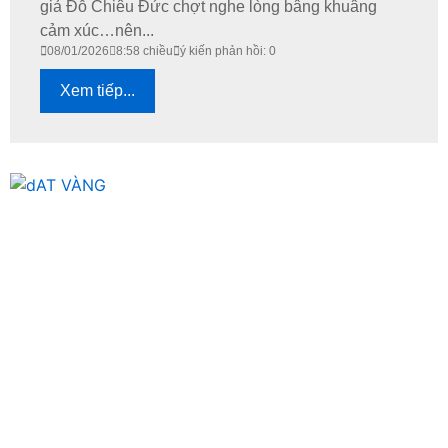
giả Đỗ Chiêu Đức chợt nghe lòng bâng khuâng
cảm xúc…nên...
08/01/2026
8:58 chiều
ý kiến phản hồi: 0
Xem tiếp...