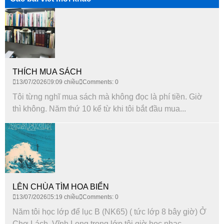
THÍCH MUA SÁCH
13/07/2026
9:09 chiều
Comments: 0
Tôi từng nghĩ mua sách mà không đọc là phí tiền. Giờ
thì không. Năm thứ 10 kể từ khi tôi bắt đầu mua...
LÊN CHÙA TÌM HOA BIỂN
13/07/2026
5:19 chiều
Comments: 0
Năm tôi học lớp để lục B (NK65) ( tức lớp 8 bây giờ) Ở
Chợ Lách, Vĩnh Long trong lớp tôi giờ học nhạc...