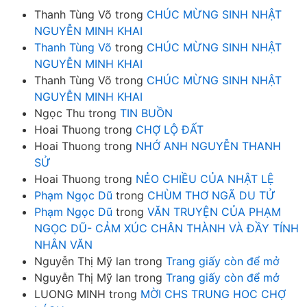
Thanh Tùng Võ
trong
CHÚC MỪNG SINH NHẬT
NGUYỄN MINH KHAI
Thanh Tùng Võ
trong
CHÚC MỪNG SINH NHẬT
NGUYỄN MINH KHAI
Thanh Tùng Võ
trong
CHÚC MỪNG SINH NHẬT
NGUYỄN MINH KHAI
Ngọc Thu
trong
TIN BUỒN
Hoai Thuong
trong
CHỢ LỘ ĐẤT
Hoai Thuong
trong
NHỚ ANH NGUYỄN THANH
SỬ
Hoai Thuong
trong
NẺO CHIỀU CỦA NHẬT LỆ
Phạm Ngọc Dũ
trong
CHÙM THƠ NGÃ DU TỬ
Phạm Ngọc Dũ
trong
VĂN TRUYỆN CỦA PHẠM
NGỌC DŨ- CẢM XÚC CHÂN THÀNH VÀ ĐẦY TÍNH
NHÂN VĂN
Nguyễn Thị Mỹ lan
trong
Trang giấy còn để mở
Nguyễn Thị Mỹ lan
trong
Trang giấy còn để mở
LUONG MINH
trong
MỜI CHS TRUNG HOC CHỢ