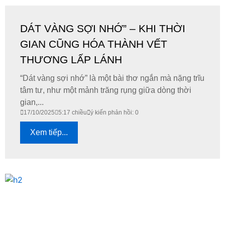
DÁT VÀNG SỢI NHỚ” – KHI THỜI
GIAN CŨNG HÓA THÀNH VẾT
THƯƠNG LẤP LÁNH
“Dát vàng sợi nhớ” là một bài thơ ngắn mà nặng trĩu
tâm tư, như một mảnh trăng rụng giữa dòng thời
gian,...
17/10/2025
5:17 chiều
ý kiến phản hồi: 0
Xem tiếp...