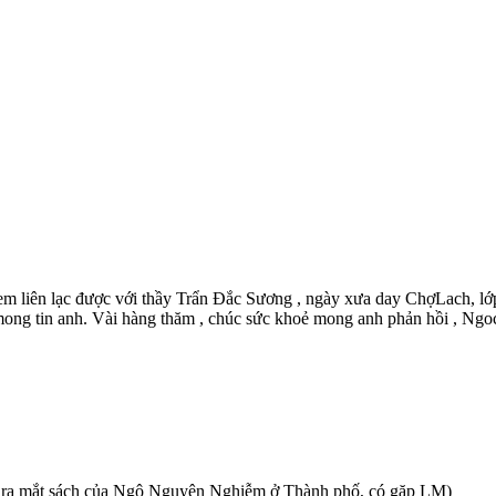
iên lạc được với thầy Trẩn Đắc Sương , ngày xưa day ChợLach, lớp c
mong tin anh. Vài hàng thăm , chúc sức khoẻ mong anh phản hồi , Ngoc
 ra mắt sách của Ngô Nguyên Nghiễm ở Thành phố, có gặp LM)