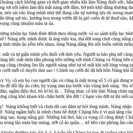
oảng cách không gian và thời gian nhiều khi làm Nàng đuối sức, hằn
rụng rơi nỗi niềm làm đôi mắt nàng ướt đẵm, bờ môi khô đắng thương đ
m, nén sát vào lòng mình như thể đang cần sự nương tựa dù mong manh
 từng sợi tóc, hương hoa trong vườn đã bị gió cuốn đi từ thuở nào, 
hy vọng cũng nhuộm màu lá úa.
khóm lục bình lênh đênh theo dòng nước và so sánh kiếp lục bình v
 ! Nàng ước mình được là áng mây kia, thả đời rong chơi cùng nắng gi
p tình nhân âu yếm bên nhau, lòng Nàng dâng lên nỗi buồn mênh mông
 và tự giận mình yếu đuối với tình yêu. Người ta bảo phụ nữ càng l
àng liếc mắt nhìn tấm phong trên tường với hình Chàng và Nàng bên 
 cũng choàng ôm lấy người nàng như sợ sẽ mất khi nới lỏng vòng tay.
 cười mới có duyên làm sao ! Chính nụ cười đó đã hốt hồn Nàng khi l
, cô em họ con người cậu và cũng là một trong số 5 cô gái đang trọ
đêm để đổi lấy áo cơm, hy vọng mai kia bước vào vùng ánh sáng. Họ số
 đàn, ngâm điệu thơ, hò lơ hò lã… Tiếng nhạc có khi làm Nàng chán ngh
ưng cũng khó kham khi chân bước lên đời ! Chạm vào đời tư thì mỗi nà
? Nàng không biết và chưa đủ can đảm tự hỏi lòng mình. Nàng nhận
iờ. Nàng ngầm hiểu là mình chưa hề được Chàng lưu ý vì quà tặng của
răng sao, hong nắng gió. Những bài thơ, bài ca vọng cổ cũng được Ch
đâu trong làn mưa bụi mỏng, ướt cả áo quần… kề bên căn phòng ấm cún
 thường kéo dài 4, 5, 6 tuần rồi Chàng lại bay đi (giống như hồi cò