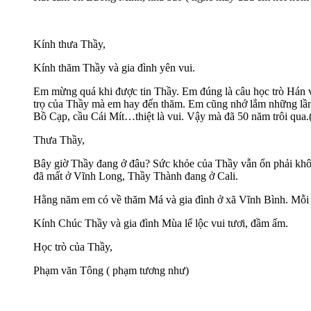
Kính thưa Thầy,
Kính thăm Thầy và gia đình yên vui.
Em mừng quá khi được tin Thầy. Em đúng là câu học trò Hán v
trọ của Thầy mà em hay đến thăm. Em cũng nhớ lắm những lần
Bồ Cạp, cầu Cái Mít…thiệt là vui. Vậy mà đã 50 năm trôi qua.
Thưa Thầy,
Bây giờ Thầy đang ở đâu? Sức khỏe của Thầy vẫn ổn phải kh
đã mất ở Vĩnh Long, Thầy Thành đang ở Cali.
Hằng năm em có về thăm Má và gia đình ở xã Vĩnh Bình. Mỗ
Kính Chúc Thầy và gia đình Mùa lể lộc vui tươi, đầm ấm.
Học trò của Thầy,
Phạm văn Tông ( phạm tương như)