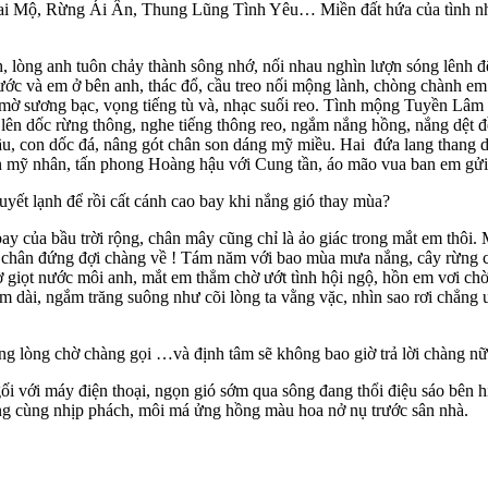
ộ, Rừng Ái Ân, Thung Lũng Tình Yêu… Miền đất hứa của tình nhân
òng anh tuôn chảy thành sông nhớ, nối nhau nghìn lượn sóng lênh đên
c nước và em ở bên anh, thác đổ, cầu treo nối mộng lành, chòng chành 
á mờ sương bạc, vọng tiếng tù và, nhạc suối reo. Tình mộng Tuyền Lâm
n dốc rừng thông, nghe tiếng thông reo, ngắm nắng hồng, nắng dệt đồi
u, con dốc đá, nâng gót chân son dáng mỹ miều. Hai đứa lang thang dạ
ón mỹ nhân, tấn phong Hoàng hậu với Cung tần, áo mão vua ban em g
t lạnh để rồi cất cánh cao bay khi nắng gió thay mùa?
ủa bầu trời rộng, chân mây cũng chỉ là ảo giác trong mắt em thôi. M
 chân đứng đợi chàng về ! Tám năm với bao mùa mưa nắng, cây rừng c
giọt nước môi anh, mắt em thẳm chờ ướt tình hội ngộ, hồn em vơi chờ
êm dài, ngắm trăng suông như cõi lòng ta vằng vặc, nhìn sao rơi chẳng 
g lòng chờ chàng gọi …và định tâm sẽ không bao giờ trả lời chàng 
 với máy điện thoại, ngọn gió sớm qua sông đang thổi điệu sáo bên h
ông cùng nhịp phách, môi má ửng hồng màu hoa nở nụ trước sân nhà.