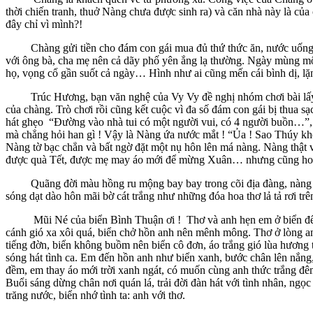
thời chiến tranh, thuở Nàng chưa được sinh ra) và căn nhà này là của
đây chỉ vì mình?!
Chàng gửi tiền cho đám con gái mua đủ thứ thức ăn, nước uống để
với ông bà, cha mẹ nên cả dãy phố yên ắng lạ thường. Ngày mùng mộ
họ, vọng cổ gần suốt cả ngày… Hình như ai cũng mến cái bình dị, lặng 
Trúc Hương, bạn văn nghệ của Vy Vy đề nghị nhóm chơi bài lấy hên
của chàng. Trò chơi rồi cũng kết cuộc vì đa số đám con gái bị thua s
hát ghẹo “Đường vào nhà tui có một người vui, có 4 người buồn…”, rồi
mà chẳng hỏi han gì ! Vậy là Nàng ứa nước mắt ! “Ủa ! Sao Thúy khó
Nàng tờ bạc chẳn và bất ngờ đặt một nụ hôn lên má nàng. Nàng thậ
được quà Tết, được mẹ may áo mới để mừng Xuân… nhưng cũng hoang m
Quãng đời màu hồng ru mộng bay bay trong cõi địa đàng, nàng thậ
sóng dạt dào hôn mãi bờ cát trắng như những đóa hoa thơ lả tả rơi trê
Mũi Né của biển Bình Thuận ơi ! Thơ và anh hẹn em ở biển để cùng
cánh gió xa xôi quá, biển chở hồn anh nên mênh mông. Thơ ở lòng anh
tiếng đờn, biển không buồm nên biển cô đơn, áo trắng gió lùa hương t
sóng hát tình ca. Em đến hồn anh như biển xanh, bước chân lên nắng
đềm, em thay áo mới trời xanh ngát, có muốn cùng anh thức trắng đê
Buổi sáng dừng chân nơi quán lá, trải đời đàn hát với tình nhân, ngọc
trăng nước, biển nhớ tình ta: anh với thơ.