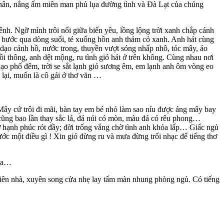
, nắng ấm miên man phủ lụa đường tình và Đà Lạt của chúng
h. Ngỡ mình trôi nổi giữa biển yêu, lồng lộng trời xanh chắp cánh
em bước qua dòng suối, té xuống hồn anh thảm cỏ xanh. Anh hát cùng
 dạo cảnh hồ, nước trong, thuyền vượt sóng nhấp nhô, tóc mây, áo
 thông, anh dệt mộng, ru tình gió hát ở trên không. Cùng nhau nơi
o phố đêm, trời se sắt lạnh gió sương êm, em lạnh anh ôm vòng eo
ửi lại, muốn là cô gái ở thơ văn …
ây cứ trôi đi mãi, bàn tay em bé nhỏ làm sao níu được áng mây bay
ũng bao lần thay sắc lá, đá núi có mòn, màu đá có rêu phong…
 hạnh phúc rót đầy; đời trống vắng chờ tình anh khỏa lấp… Giấc ngủ
ước một điều gì ! Xin gió đừng ru và mưa đừng trổi nhạc để tiếng thơ
nữa…
iên nhà, xuyên song cửa nhẹ lay tấm màn nhung phòng ngủ. Có tiếng