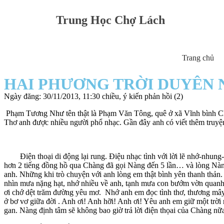
Trung Học Chợ Lách
Trang chủ
HAI PHƯƠNG TRỜI DUYÊN 
Ngày đăng: 30/11/2013, 11:30 chiều, ý kiến phản hồi (2)
Phạm Tương Như tên thật là Phạm Văn Tông, quê ở xã Vĩnh bình Chợ l
Thơ anh được nhiều người phổ nhạc. Gần đây anh có viết thêm truy
Điện thoại di động lại rung. Điệu nhạc tình với lời lẽ nhớ-nhung-mo
hơn 2 tiếng đồng hồ qua Chàng đã gọi Nàng đến 5 lần… và lòng Nàng
anh. Những khi trò chuyện với anh lòng em thật bình yên thanh thản.
nhìn mưa nặng hạt, nhớ nhiều về anh, tạnh mưa con bướm vờn quanh, 
ơi chớ dệt trăm đường yêu mơ. Nhớ anh em đọc tình thơ, thương mây
ở bơ vơ giữa đời . Anh ơi! Anh hỡi! Anh ơi! Yêu anh em giữ một trờ
gan. Nàng định tâm sẽ không bao giờ trả lời điện thọai của Chàng n