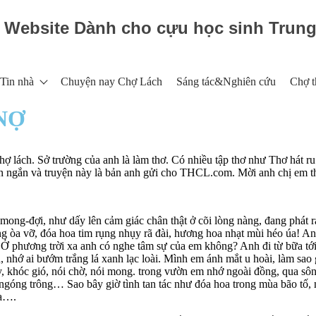
Website Dành cho cựu học sinh Trun
Tin nhà
Chuyện nay Chợ Lách
Sáng tác&Nghiên cứu
Chợ t
NỢ
ách. Sở trường của anh là làm thơ. Có nhiều tập thơ như Thơ hát ru 
ện ngắn và truyện này là bản anh gửi cho THCL.com. Mời anh chị em 
ng-đợi, như dấy lên cảm giác chân thật ở cõi lòng nàng, đang phát ra
 òa vỡ, đóa hoa tim rụng nhụy rã đài, hương hoa nhạt mùi héo úa! An
 Ở phương trời xa anh có nghe tâm sự của em không? Anh đi từ bữa tới 
nhớ ai bướm trắng lá xanh lạc loài. Mình em ánh mắt u hoài, làm sao 
, khóc gió, nói chờ, nói mong. trong vườn em nhớ ngoài đồng, qua s
i ngóng trông… Sao bây giờ tình tan tác như đóa hoa trong mùa bão tố
ữa….