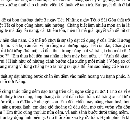
 cơ xưởng thuê cho chuyên viên kỹ thuật về tạm trú. Sự quyết định ở lạ
 cả bọn thưởng thức 3 ngày Tết. Những ngày Tết ở Sài Gòn thật trố
t Tết cả bọn cùng nhau nấu nướng, Chàng biết làm nhiều món ăn lạ là
lẽ mà đầy tài năng; cái khiêm tốn, hiền từ mà giải quyết vấn đề rất chi
 đầu năm. Có thể trò chơi là sự sắp đặt có dụng ý của Trúc Hương v
ạch túi. Cả bọn âu sầu vì túi rỗng mà những ngày Tết còn dài, Chàng c
 hỏi từng đứa một số tiền thua trong sòng bài và trả lại cho mỗi cô. N
c ?” “Em thua hết tiền mà nhận ít hơn mấy bạn nữa…” “Anh đã giao lạ
t vui ! Hình như có những cánh bướm đậu xuống môi mình ! Vòng eo c
ang vì lòng chàng bao la rộng rãi quá thì làm sao nàng có khả năng 
t sự đặt những bước chân êm đềm vào miền hoang vu hạnh phúc. Màu 
n lối đời Nàng.
 thức trắng đêm dạo trăng trên cát, nghe sóng ru đời ! Thơ đã vì 
 thủy triều dâng, lang thang cồn cát dấu chân trần, dã tràng xe cát t
óc rối, em ở đâu về nhẹ gót son. Em đến chiều nay nắng chan hoà, bọt s
, nắng trong lành, em đưa gió thoảng từ đâu đến, mở cửa vườn yêu độn
m ? Em thức cùng thơ lúc nửa đêm, và anh sánh bước dưới trăng mềm, t
 trai lay động tình biển lạ, Gió thổi xôn xao ký ức tràn. Hạnh phúc là 