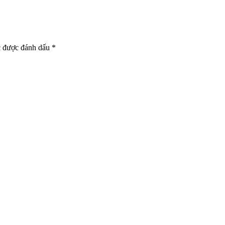
c được đánh dấu
*