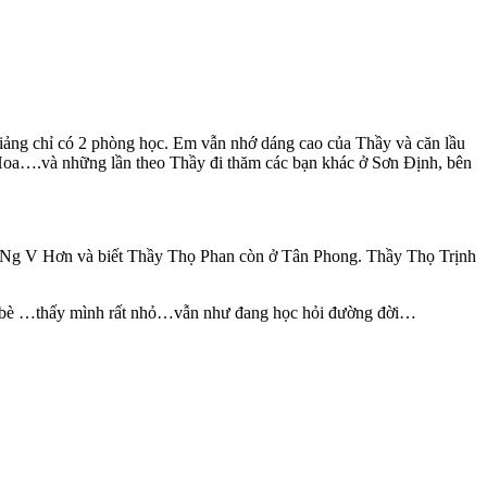
iảng chỉ có 2 phòng học. Em vẫn nhớ dáng cao của Thầy và căn lầu
Hoa….và những lần theo Thầy đi thăm các bạn khác ở Sơn Định, bên
y Ng V Hơn và biết Thầy Thọ Phan còn ở Tân Phong. Thầy Thọ Trịnh
n bè …thấy mình rất nhỏ…vẫn như đang học hỏi đường đời…