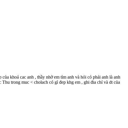
ủa khoá cac anh , thầy nhờ em tìm anh và hỏi có phải anh là anh
 Thu trong muc < cholach có gì đep khg em , ghi đia chỉ và dt của