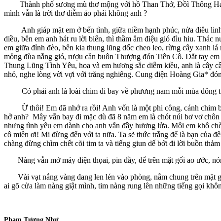
Thành phố sương mù thơ mộng với hồ Than Thở, Đồì Thông Hai M
mình vẫn là trời thơ diễm ảo phải không anh ?
Anh giáp mặt em ở bến tình, giữa niềm hạnh phúc, nửa điêu linh, l
diều, bên em anh hát ru lời biển, thì thầm âm điệu gió đìu hiu. Thá
em giữa đỉnh đèo, bên kia thung lũng dốc cheo leo, rừng cây xanh l
mỏng đùa nắng gió, rượu cần buôn Thượng đón Tiên Cô. Dắt tay em lê
Thung Lũng Tình Yêu, hoa và em hương sắc diễm kiều, anh là cây cầ
nhỏ, nghe lòng vời vợi với trăng nghiêng. Cung điện Hoàng Gia* đ
Có phải anh là loài chim di bay về phương nam mỗi mùa đông tuyế
Ừ thôi! Em đã nhớ ra rồi! Anh vốn là một phi công, cánh chim bay c
hở anh? Mây vẫn bay đi mặc dù đã 8 năm em là chót núi bơ vơ chôn
nhưng tình yêu em dành cho anh vẫn đầy hương lửa. Môi em khô chờ 
cô miên ơi! Mi đừng đến với ta nữa. Ta sẽ thức trắng để là bạn của đ
chàng đừng chìm chết cõi tim ta và tiếng giun dế bớt đi lời buồn thảm
Nàng vẫn mở máy điện thọai, pin đầy, để trên mặt gối ao ước, nón
Vài vạt nắng vàng đang len lén vào phòng, nằm chung trên mặt gối
ai gõ cửa làm nàng giật mình, tim nàng rung lên những tiếng gọi kh
Phạm Tương Như