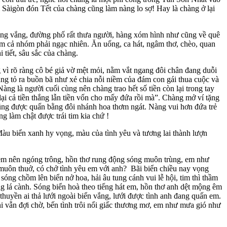
i Sàigòn đón Tết của chàng cũng làm nàng lo sợ! Hay là chàng ở lại
ng vắng, đường phố rất thưa người, hàng xóm hình như cũng về quê
m cả nhóm phải ngạc nhiên. Ăn uống, ca hát, ngâm thơ, chèo, quan
 tiết, sâu sắc của chàng.
ì rõ ràng cô bé giả vờ mệt mỏi, nằm vắt ngang đôi chân đang duỗi
ũng tỏ ra buồn bã như xẻ chia nỗi niềm của đám con gái thua cuộc và
àng là người cuối cùng nên chàng trao hết số tiền còn lại trong tay
i cả tiền thắng lẫn tiền vốn cho mấy đứa rồi mà”. Chàng mở ví tặng
ũng được quấn bằng đôi nhánh hoa thơm ngát. Nàng vui hơn đứa trẻ
làm chật được trái tim kia chứ !
biển xanh hy vọng, màu của tình yêu và tương lai thành lượn
em nên ngóng trông, hồn thơ rung động sóng muôn trùng, em như
ừ muôn thuở, có chở tình yêu em với anh? Bãi biển chiều nay vọng
óng chồm lên biển nở hoa, hải âu tung cánh vui lễ hội, tim thì thầm
g lá cành. Sóng biển hoà theo tiếng hát em, hồn thơ anh dệt mộng êm
huyền ai thả lưới ngoài biển vắng, lưới được tình anh đang quấn em.
khi vẫn đợi chờ, bến tình trôi nổi giấc thương mơ, em như mưa gió như