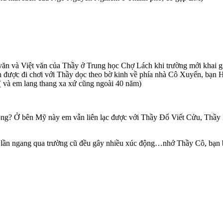
ăn và Việt văn của Thầy ở Trung học Chợ Lách khi trường mới khai g
 được đi chơi với Thầy dọc theo bờ kinh về phía nhà Cô Xuyến, bạn 
( và em lang thang xa xứ cũng ngoài 40 năm)
ông? Ở bên Mỹ này em vẫn liên lạc được với Thầy Đổ Viết Cửu, Thầ
i lần ngang qua trường cũ đều gây nhiều xúc động…nhớ Thầy Cô, bạ