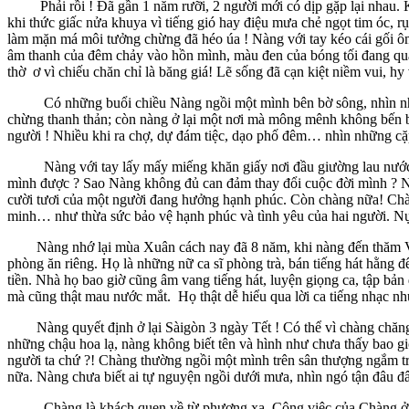
Phải rồi ! Đã gần 1 năm rưỡi, 2 người mới có dịp gặp lại nhau. Kh
khi thức giấc nửa khuya vì tiếng gió hay điệu mưa chẻ ngọt tim óc, 
làm mặn má môi tưởng chừng đã héo úa ! Nàng với tay kéo cái gối ô
âm thanh của đêm chảy vào hồn mình, màu đen của bóng tối đang quấn
thờ ơ vì chiếu chăn chỉ là băng giá! Lẽ sống đã cạn kiệt niềm vui, 
Có những buổi chiều Nàng ngồi một mình bên bờ sông, nhìn những 
chừng thanh thản; còn nàng ở lại một nơi mà mông mênh không bến bờ
người ! Nhiều khi ra chợ, dự đám tiệc, dạo phố đêm… nhìn những cặ
Nàng với tay lấy mấy miếng khăn giấy nơi đầu giường lau nước mắt
mình được ? Sao Nàng không đủ can đảm thay đổi cuộc đời mình ? N
cười tươi của một người đang hưởng hạnh phúc. Còn chàng nữa! Chàng
minh… như thừa sức bảo vệ hạnh phúc và tình yêu của hai người. Nụ
Nàng nhớ lại mùa Xuân cách nay đã 8 năm, khi nàng đến thăm Vy Vy
phòng ăn riêng. Họ là những nữ ca sĩ phòng trà, bán tiếng hát hằng 
tiền. Nhà họ bao giờ cũng âm vang tiếng hát, luyện giọng ca, tập bản
mà cũng thật mau nước mắt. Họ thật dễ hiểu qua lời ca tiếng nhạc nh
Nàng quyết định ở lại Sàigòn 3 ngày Tết ! Có thể vì chàng chăng
những chậu hoa lạ, nàng không biết tên và hình như chưa thấy bao g
người ta chứ ?! Chàng thường ngồi một mình trên sân thượng ngắm t
nữa. Nàng chưa biết ai tự nguyện ngồi dưới mưa, nhìn ngó tận đâu 
Chàng là khách quen về từ phương xa. Công việc của Chàng ở Sàigòn