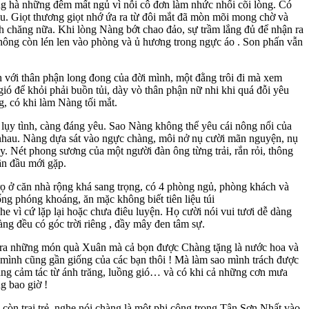
g hà những đêm mất ngủ vì nỗi cô đơn làm nhức nhối cõi lòng. Có
au. Giọt thương giọt nhớ ứa ra từ đôi mắt đã mòn mõi mong chờ và
 chăng nữa. Khi lòng Nàng bớt chao đảo, sự trầm lắng đủ để nhận ra
không còn lén len vào phòng và ủ hương trong ngực áo . Son phấn vẫn
ới thân phận long đong của đời mình, một đằng trôi đi mà xem
ó để khỏi phải buồn tủi, dày vò thân phận nữ nhi khi quá đỗi yêu
, có khi làm Nàng tối mắt.
ụy tình, càng đáng yêu. Sao Nàng không thể yêu cái nông nổi của
nhau. Nàng dựa sát vào ngực chàng, môi nở nụ cười mãn nguyện, nụ
 Nét phong sương của một người đàn ông từng trải, rắn rỏi, thông
ần đầu mới gặp.
 ở căn nhà rộng khá sang trọng, có 4 phòng ngủ, phòng khách và
ng phóng khoáng, ăn mặc không biết tiên liệu túi
e vì cứ lặp lại hoặc chưa điêu luyện. Họ cười nói vui tươi dễ dàng
ng đều có góc trời riêng , đầy mây đen tâm sự.
 ra những món quà Xuân mà cả bọn được Chàng tặng là nước hoa và
 mình cũng gần giống của các bạn thôi ! Mà làm sao mình trách được
àng cảm tác từ ánh trăng, luồng gió… và có khi cả những cơn mưa
g bao giờ !
n trai trẻ, nghe nói chàng là một phi công trong Tân Sơn Nhất vào