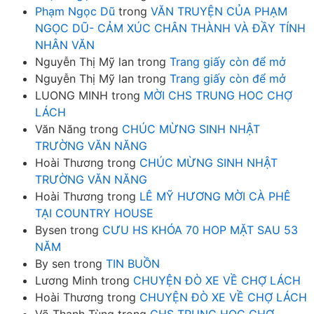
Phạm Ngọc Dũ
trong
VĂN TRUYỆN CỦA PHẠM
NGỌC DŨ- CẢM XÚC CHÂN THÀNH VÀ ĐẦY TÍNH
NHÂN VĂN
Nguyễn Thị Mỹ lan
trong
Trang giấy còn để mở
Nguyễn Thị Mỹ lan
trong
Trang giấy còn để mở
LUONG MINH
trong
MỜI CHS TRUNG HOC CHỢ
LÁCH
Văn Năng
trong
CHÚC MỪNG SINH NHẬT
TRƯỜNG VĂN NĂNG
Hoài Thương
trong
CHÚC MỪNG SINH NHẬT
TRƯỜNG VĂN NĂNG
Hoài Thương
trong
LÊ MỸ HƯƠNG MỜI CÀ PHÊ
TẠI COUNTRY HOUSE
Bysen
trong
CƯU HS KHÓA 70 HOP MẶT SAU 53
NĂM
By sen
trong
TIN BUỒN
Lương Minh
trong
CHUYỆN ĐÒ XE VỀ CHỢ LÁCH
Hoài Thương
trong
CHUYỆN ĐÒ XE VỀ CHỢ LÁCH