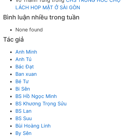
Võ Thanh Tùng
trong
CHS TRUNG HOC CHỢ
LÁCH HOP MẶT Ở SÀI GÒN
Bình luận nhiều trong tuần
None found
Tác giả
Anh Minh
Anh Tú
Bác Đạt
Ban xuan
Bé Tư
Bi Sên
BS Hồ Ngọc Minh
BS Khương Trọng Sửu
BS Lan
BS Suu
Bùi Hoàng Linh
By Sên