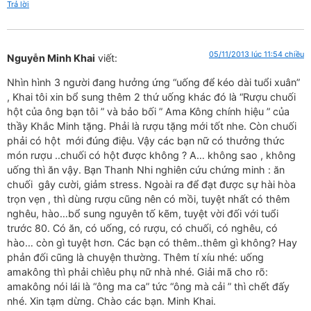
Trả lời
05/11/2013 lúc 11:54 chiều
Nguyễn Minh Khai
viết:
Nhìn hình 3 người đang hưởng ứng “uống để kéo dài tuổi xuân”
, Khai tôi xin bổ sung thêm 2 thứ uống khác đó là “Rượu chuối
hột của ông bạn tôi ” và bảo bối ” Ama Kông chính hiệu ” của
thầy Khắc Minh tặng. Phải là rượu tặng mới tốt nhe. Còn chuối
phải có hột mới đúng điệu. Vậy các bạn nữ có thưởng thức
món rượu ..chuối có hột được không ? A… không sao , không
uống thì ăn vậy. Bạn Thanh Nhi nghiên cứu chứng minh : ăn
chuối gây cười, giảm stress. Ngoài ra để đạt được sự hài hòa
trọn vẹn , thì dùng rượu cũng nên có mồi, tuyệt nhất có thêm
nghêu, hào…bổ sung nguyên tố kẽm, tuyệt vời đối với tuổi
trước 80. Có ăn, có uống, có rượu, có chuối, có nghêu, có
hào… còn gì tuyệt hơn. Các bạn có thêm..thêm gì không? Hay
phản đối cũng là chuyện thường. Thêm tí xíu nhé: uống
amakông thì phải chìêu phụ nữ nhà nhé. Giải mã cho rõ:
amakông nói lái là “ông ma ca” tức “ông mà cải ” thì chết đấy
nhé. Xin tạm dừng. Chào các bạn. Minh Khai.