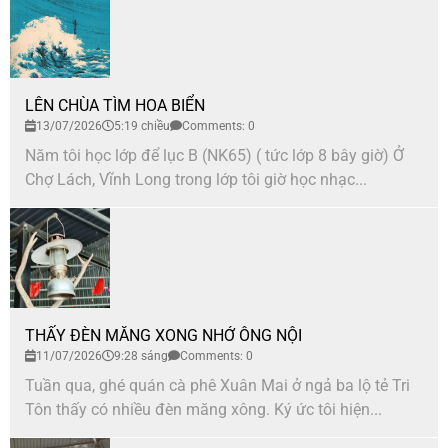
LÊN CHÙA TÌM HOA BIỂN
13/07/2026
5:19 chiều
Comments: 0
Năm tôi học lớp để lục B (NK65) ( tức lớp 8 bây giờ) Ở
Chợ Lách, Vĩnh Long trong lớp tôi giờ học nhạc...
THẤY ĐÈN MĂNG XONG NHỚ ÔNG NỘI
11/07/2026
9:28 sáng
Comments: 0
Tuần qua, ghé quán cà phê Xuân Mai ở ngả ba lộ tẻ Tri
Tôn thấy có nhiều đèn măng xông. Ký ức tôi hiện...