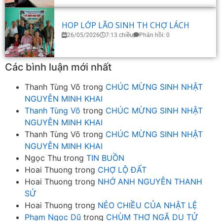
HOP LỚP LÃO SINH TH CHỢ LÁCH
26/05/2026
7:13 chiều
Phản hồi: 0
Các bình luận mới nhất
Thanh Tùng Võ
trong
CHÚC MỪNG SINH NHẬT
NGUYỄN MINH KHAI
Thanh Tùng Võ
trong
CHÚC MỪNG SINH NHẬT
NGUYỄN MINH KHAI
Thanh Tùng Võ
trong
CHÚC MỪNG SINH NHẬT
NGUYỄN MINH KHAI
Ngọc Thu
trong
TIN BUỒN
Hoai Thuong
trong
CHỢ LỘ ĐẤT
Hoai Thuong
trong
NHỚ ANH NGUYỄN THANH
SỬ
Hoai Thuong
trong
NẺO CHIỀU CỦA NHẬT LỆ
Phạm Ngọc Dũ
trong
CHÙM THƠ NGÃ DU TỬ