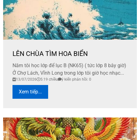
LÊN CHÙA TÌM HOA BIỂN
Năm tôi học lớp để lục B (NK65) ( tức lớp 8 bây giờ)
Ở Chợ Lách, Vĩnh Long trong lớp tôi giờ học nhạc...
13/07/2026
5:19 chiều
ý kiến phản hồi: 0
Xem tiếp...