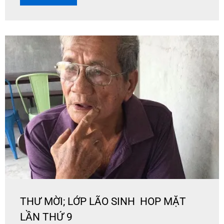
THƯ MỜI; LỚP LÃO SINH HOP MẶT
LẦN THỨ 9