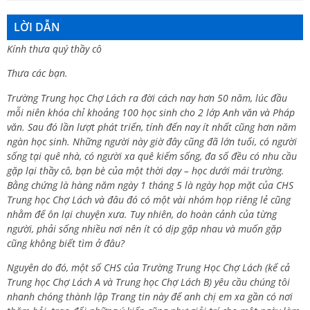
LỜI DẪN
Kính thưa quý thầy cô
Thưa các bạn.
Trường Trung học Chợ Lách ra đời cách nay hơn 50 năm, lúc đầu
mỗi niên khóa chỉ khoảng 100 học sinh cho 2 lớp Anh văn và Pháp
văn. Sau đó lần lượt phát triển, tính đến nay ít nhất cũng hơn năm
ngàn học sinh. Những người này giờ đây cũng đã lớn tuổi, có người
sống tại quê nhà, có người xa quê kiếm sống, đa số đều có nhu cầu
gặp lại thầy cô, bạn bè của một thời dạy – học dưới mái trường.
Bằng chứng là hàng năm ngày 1 tháng 5 là ngày họp mặt của CHS
Trung học Chợ Lách và đâu đó có một vài nhóm họp riêng lẻ cũng
nhằm để ôn lại chuyện xưa. Tuy nhiên, do hoàn cảnh của từng
người, phải sống nhiều nơi nên ít có dịp gặp nhau và muốn gặp
cũng không biết tìm ở đâu?
Nguyên do đó, một số CHS của Trường Trung Học Chợ Lách (kể cả
Trung học Chợ Lách A và Trung học Chợ Lách B) yêu cầu chúng tôi
nhanh chóng thành lập Trang tin này để anh chị em xa gần có nơi