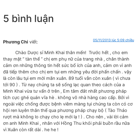
5 bình luận
05/11/2013 lúc 5:09 chiều
Phương Chi
viết:
Chào Dược sỉ Minh Khai thân mến! Trước hết , cho em
thay mặt ” tàn thể ” chị em phụ nữ của trang nhà , chân thành
cảm ơn những thông tin hết sức bổ ích của anh, cảm ơn vì anh
đã tiếp thêm cho chị em tụi em những yêu đời phấn chấn . vậy
là còn lâu tụi em mới mãn xuân. 89 tuổi vẫn còn xuân ( vì chưa
tới 90 ) . Từ nay chúng ta sẽ sống lạc quan theo cách của a
Minh Khai vừa tư vấn ở trên , Em tâm đắt nhất phương pháp
tích cực ghé quán vĩa hè . không vô nhà hàng cao cấp. Bởi vì
ngoài việc chống được bệnh viêm màng tụi chúng ta còn có cơ
hội ren luyên thân thể qua phương pháp chạy bộ ( Tào Tháo
rượt mà không lo chạy cho lẹ mới lạ ! ) . Cho nên , vài lời cảm
ơn anh Minh Khai , nhắn với Hồng Thu khỏi phải buồn rầu nữa
vì Xuân còn rất dài . he he !