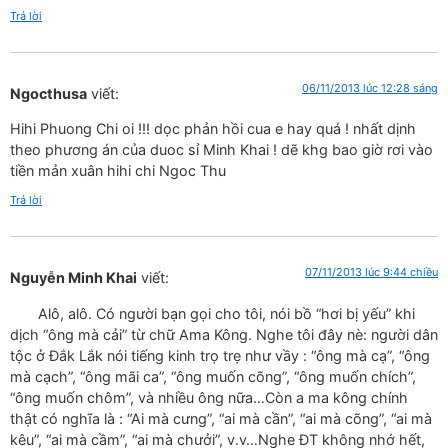
Trả lời
06/11/2013 lúc 12:28 sáng
Ngocthusa
viết:
Hihi Phuong Chi oi !!! dọc phản hồi cua e hay quá ! nhất dịnh
theo phương án của duoc sỉ Minh Khai ! dẽ khg bao giờ rơi vào
tiền mản xuân hihi chi Ngoc Thu
Trả lời
07/11/2013 lúc 9:44 chiều
Nguyễn Minh Khai
viết:
Alô, alô. Có người bạn gọi cho tôi, nói bồ “hơi bị yếu” khi
dịch “ông mà cải” từ chữ Ama Kông. Nghe tôi đây nè: người dân
tộc ở Đắk Lắk nói tiếng kinh trọ trẹ như vầy : “ông mà cạ”, “ông
mà cạch”, “ông mãi ca”, “ông muốn cõng”, “ông muốn chích”,
“ông muốn chôm”, và nhiều ông nữa…Còn a ma kông chính
thật có nghĩa là : “Ai mà cưng”, “ai mà cần”, “ai mà cõng”, “ai mà
kêu”, “ai mà cầm”, “ai mà chưởi”, v.v…Nghe ĐT không nhớ hết,