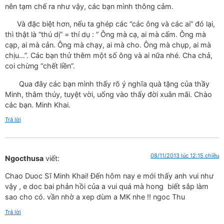
nên tạm chế ra như vậy, các bạn mình thông cảm.
Và đặc biệt hơn, nếu ta ghép các “các ông và các ai” đó lại,
thì thật là “thú dị” = thí dụ : ” Ông mà cạ, ai mà cấm. Ông mà
cạp, ai mà cản. Ông mà chạy, ai mà cho. Ông mà chụp, ai mà
chịu…”. Các bạn thử thêm một số ông và ai nữa nhé. Cha chả,
coi chừng “chết liền”.
Qua đây các bạn mình thấy rõ ý nghĩa quà tặng của thầy
Minh, thâm thúy, tuyệt vời, uống vào thấy đời xuân mãi. Chào
các bạn. Minh Khai.
Trả lời
08/11/2013 lúc 12:15 chiều
Ngocthusa
viết:
Chao Duoc Sĩ Minh Khai! Đến hôm nay e mới thấy anh vui như
vậy , e doc bai phản hồi của a vui quá mà hong biết sắp làm
sao cho có. vần nhờ a xep dùm a MK nhe !! ngoc Thu
Trả lời