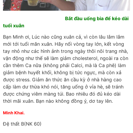
Bắt đầu uống bia để kéo dài
tuổi xuân
Bạn Minh ơi, Lúc nào cũng xuân cả, vì còn lâu lắm lắm
mới tới tuổi mãn xuân. Hãy nối vòng tay lớn, kết vòng
tay nhỏ như các hình ảnh trong ngày thôi nôi trang nhà,
vận động như thế sẽ làm giảm cholesterol, ngoài ra còn
cần thêm Ca nữa (không phải Calci, mà là Ca phê) làm
giảm bệnh huyết khối, không bị tức ngực, mà còn xả
được stress. Giảm ăn thức ăn cầu kỳ ở nhà hàng cao
cấp làm dư thừa khó nói, tăng uống ở vỉa hè, sẽ tránh
được chứng viêm màng túi. Bao nhiêu đó đủ kéo dài
thời mãi xuân. Bạn nào không đồng ý, dơ tay lên.
Minh Khai.
Đệ thất B(NK 60)