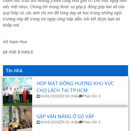
thăm hỏi, trao đổi những ý kiến cũng như giải trí cho một ngày làm
việc mệt nhọc. Chúng tôi mong được sự góp ý, đóng góp bài vở của
quý thầy cô, các anh chị em đã từng dạy và học trong những ngôi
trường này để trang tin ngày càng hấp dẫn, nối kết được bạn bè
khắp nơi.
Hồ Nam Hoa
Đệ thất B (NK63)
Tin nhà
HOP MẶT ĐỒNG HƯƠNG KHU VỰC
CHỢ LÁCH TẠI TP.HCM
03/06/2026
2:04 chiều
Phản hồi: 0
GẶP VĂN NĂNG Ở GÒ VẤP
30/05/2026
9:52 chiều
Phản hồi: 0