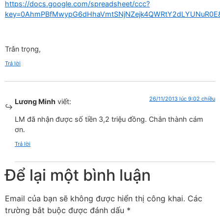
https://docs.google.com/spreadsheet/ccc?
key=0AhmPBfMwypG6dHhaVmtSNjNZejk4QWRtY2dLYUNuR0E&u
Trân trọng,
Trả lời
26/11/2013 lúc 9:02 chiều
Lương Minh
viết:
LM đã nhận được số tiền 3,2 triệu đồng. Chân thành cám
ơn.
Trả lời
Để lại một bình luận
Email của bạn sẽ không được hiển thị công khai.
Các
trường bắt buộc được đánh dấu
*