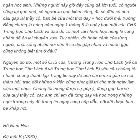
ngàn học sinh. Những người này giờ đây cũng đã lớn tuổi, có người
sống tại quê nhà, có người xa quê kiếm sống, đa số đều có nhu
cầu gặp lại thầy cô, bạn bè của một thời dạy – học dưới mái trường.
Bằng chứng là hàng năm ngày 1 tháng 5 là ngày họp mặt của CHS
Trung học Chợ Lách và đâu đó có một vài nhóm họp riêng lẻ cũng
nhằm để ôn lại chuyện xưa. Tuy nhiên, do hoàn cảnh của từng
người, phải sống nhiều nơi nên ít có dịp gặp nhau và muốn gặp
cũng không biết tìm ở đâu?
Nguyên do đó, một số CHS của Trường Trung Học Chợ Lách (kể cả
Trung học Chợ Lách A và Trung học Chợ Lách B) yêu cầu chúng tôi
nhanh chóng thành lập Trang tin này để anh chị em xa gần có nơi
thăm hỏi, trao đổi những ý kiến cũng như giải trí cho một ngày làm
việc mệt nhọc. Chúng tôi mong được sự góp ý, đóng góp bài vở
của quý thầy cô, các anh chị em đã từng dạy và học trong những
ngôi trường này để trang tin ngày càng hấp dẫn, nối kết được bạn
bè khắp nơi.
Hồ Nam Hoa
Đệ thất B (NK63)