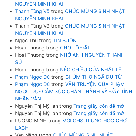
NGUYỄN MINH KHAI
Thanh Tùng Võ
trong
CHÚC MỪNG SINH NHẬT
NGUYỄN MINH KHAI
Thanh Tùng Võ
trong
CHÚC MỪNG SINH NHẬT
NGUYỄN MINH KHAI
Ngọc Thu
trong
TIN BUỒN
Hoai Thuong
trong
CHỢ LỘ ĐẤT
Hoai Thuong
trong
NHỚ ANH NGUYỄN THANH
SỬ
Hoai Thuong
trong
NẺO CHIỀU CỦA NHẬT LỆ
Phạm Ngọc Dũ
trong
CHÙM THƠ NGÃ DU TỬ
Phạm Ngọc Dũ
trong
VĂN TRUYỆN CỦA PHẠM
NGỌC DŨ- CẢM XÚC CHÂN THÀNH VÀ ĐẦY TÍNH
NHÂN VĂN
Nguyễn Thị Mỹ lan
trong
Trang giấy còn để mở
Nguyễn Thị Mỹ lan
trong
Trang giấy còn để mở
LUONG MINH
trong
MỜI CHS TRUNG HOC CHỢ
LÁCH
Văn Năng
trong
CHÚC MỪNG SINH NHẬT