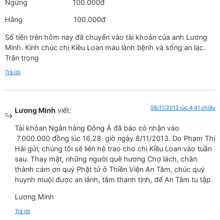
Ngừng 100.000đ
Hằng 100.000đ
Số tiền trên hôm nay đã chuyển vào tài khoản của anh Lương
Minh. Kính chúc chị Kiều Loan mau lành bệnh và sống an lạc.
Trân trọng
Trả lời
08/11/2013 lúc 4:41 chiều
Lương Minh
viết:
Tài khỏan Ngân hàng Đông Á đã báo có nhận vào
7.000.000 đồng lúc 16.28 giờ ngày 8/11/2013. Do Phạm Thị
Hải gửi, chúng tôi sẽ liên hệ trao cho chị Kiều Loan vào tuần
sau. Thay mặt, những người quê hương Chợ lách, chân
thành cám ơn quý Phật tử ở Thiền Viện An Tâm, chúc quý
huynh muội được an lảnh, tâm thanh tịnh, để An Tâm tu tập.
Lương Minh
Trả lời