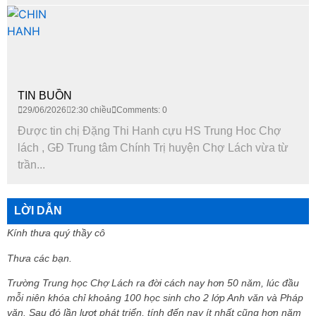
TIN BUỒN
29/06/2026
2:30 chiều
Comments: 0
Được tin chị Đặng Thi Hanh cựu HS Trung Hoc Chợ
lách , GĐ Trung tâm Chính Trị huyện Chợ Lách vừa từ
trần...
LỜI DẪN
Kính thưa quý thầy cô
Thưa các bạn.
Trường Trung học Chợ Lách ra đời cách nay hơn 50 năm, lúc đầu
mỗi niên khóa chỉ khoảng 100 học sinh cho 2 lớp Anh văn và Pháp
văn. Sau đó lần lượt phát triển, tính đến nay ít nhất cũng hơn năm