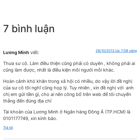
7 bình luận
28/10/2013 lúc 7:08 sáng
Lương Minh
viết:
Thưa sư cô. Làm điều thiện cũng phải có duyên , không phải ai
cũng làm được, nhất là điều kiện mỗi người mỗi khác.
Hoàn cảnh khó khăn trong xã hội có nhiều, do vậy lời đề nghị
của sư cô tôi nghĩ cũng họp lý. Tuy nhiên , xin đề nghị với anh
chị em gửi tiền gì, cho ai nên công bố trên web để tôi chuyển
thẳng đến đúng địa chỉ
Tài khoản của Lương Minh ở Ngân hàng Đông Á (TP.HCM) là
0101177749, xin kính báo.
Trả lời