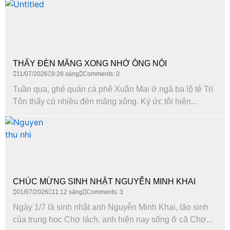
THẤY ĐÈN MĂNG XONG NHỚ ÔNG NỘI
11/07/2026
9:28 sáng
Comments: 0
Tuần qua, ghé quán cà phê Xuân Mai ở ngả ba lộ tẻ Tri
Tôn thấy có nhiều đèn măng xông. Ký ức tôi hiện...
CHÚC MỪNG SINH NHẬT NGUYỄN MINH KHAI
01/07/2026
11:12 sáng
Comments: 3
Ngày 1/7 là sinh nhật anh Nguyễn Minh Khai, lão sinh
của trung hoc Chợ lách. anh hiện nay sống ỡ cã Chợ...