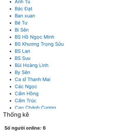
Anh Tú
Bác Đạt
Ban xuan
Bé Tư
Bi Sên
BS Hồ Ngọc Minh
BS Khương Trọng Sửu
BS Lan
BS Suu
Bùi Hoàng Linh
By Sên
Ca sĩ Thanh Mai
Các Ngọc
Cẩm Hồng
Cẩm Trúc
Cao Chánh Cương
Thống kê
Cao Nhật Quyên
chánh thu
Số người online: 6
Chích Chị