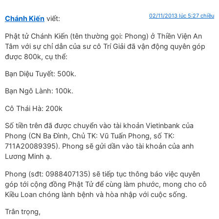
02/11/2013 lúc 5:27 chiều
Chánh Kiến
viết:
Phật tử Chánh Kiến (tên thường gọi: Phong) ở Thiền Viện An
Tâm với sự chỉ dẫn của sư cô Trí Giải đã vận động quyên góp
được 800k, cụ thể:
Bạn Diệu Tuyết: 500k.
Bạn Ngô Lành: 100k.
Cô Thái Hà: 200k
Số tiền trên đã được chuyển vào tài khoản Vietinbank của
Phong (CN Ba Đình, Chủ TK: Vũ Tuấn Phong, số TK:
711A20089395). Phong sẽ gửi dần vào tài khoản của anh
Lương Minh ạ.
Phong (sđt: 0988407135) sẽ tiếp tục thông báo việc quyên
góp tới cộng đồng Phật Tử để cùng làm phước, mong cho cô
Kiều Loan chóng lành bệnh và hòa nhập với cuộc sống.
Trân trọng,