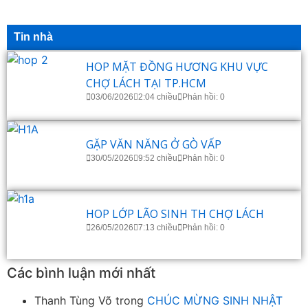
Tin nhà
HOP MẶT ĐỒNG HƯƠNG KHU VỰC
CHỢ LÁCH TẠI TP.HCM
03/06/2026
2:04 chiều
Phản hồi: 0
GẶP VĂN NĂNG Ở GÒ VẤP
30/05/2026
9:52 chiều
Phản hồi: 0
HOP LỚP LÃO SINH TH CHỢ LÁCH
26/05/2026
7:13 chiều
Phản hồi: 0
Các bình luận mới nhất
Thanh Tùng Võ
trong
CHÚC MỪNG SINH NHẬT