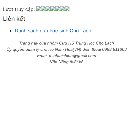
Chiêu Hiền
Lượt truy cập:
Chu Trầm Nguyên Minh
Liên kết
Cò Bằng
Cỏ may
Danh sách cựu học sinh Chợ Lách
Công Bình
Công Hòa
Trang này của nhóm Cựu HS Trung Học Chợ Lách
Công Minh
Ủy quyền quản lý cho Hồ Nam Hoa(VN) điện thoại 0989.511803
Dang Chi
Emai: minhtaichinh@gmail.com
Dao dong
Văn Năng thiết kế
Diễm Ngọc
Dỗ Chiêu Đức
DS Lan
Dung Thị vân
Dũng Tiến
Duong Công Bình
Đại Ngân
Đặng Châu Long
Đặng Hoàng Lan
Đăng Thị Hanh