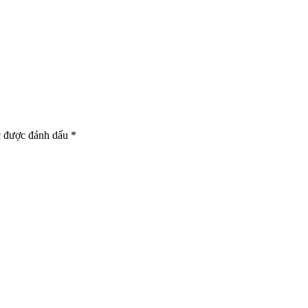
c được đánh dấu
*