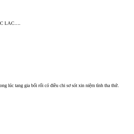
UC LAC….
 lúc tang gia bối rối có điều chi sơ sót xin niệm tình tha thứ.