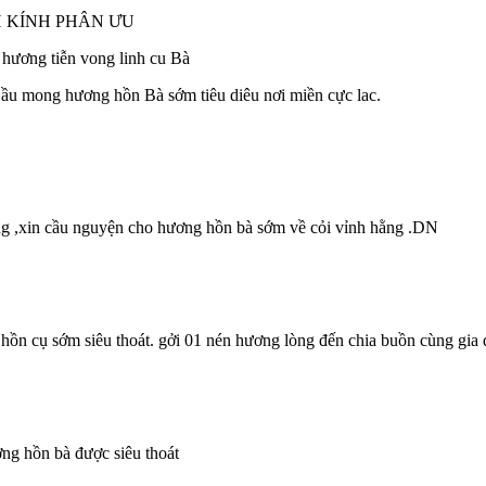
ÂN ƯU
ong linh cu Bà
 gia đình và em NĂNG.Cầu mong hương h
ăng ,xin cầu nguyện cho hương hồn bà sớm về cỏi vỉnh hằng .DN
hồn cụ sớm siêu thoát. gởi 01 nén hương lòng đến chia buồn cùng gia 
ng hồn bà được siêu thoát