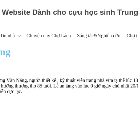
Website Dành cho cựu học sinh Trun
Tin nhà
Chuyện nay Chợ Lách
Sáng tác&Nghiên cứu
Chợ t
ăng
 Văn Năng, người thiết kế , kỷ thuật viên trang nhà vừa tạ thế lúc 13
hưởng thượng thọ 85 tuổi. Lễ an táng vào lúc 0 giờ ngày chủ nhật 20/
ền cực lạc.