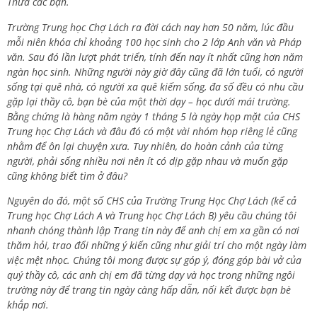
Thưa các bạn.
Trường Trung học Chợ Lách ra đời cách nay hơn 50 năm, lúc đầu
mỗi niên khóa chỉ khoảng 100 học sinh cho 2 lớp Anh văn và Pháp
văn. Sau đó lần lượt phát triển, tính đến nay ít nhất cũng hơn năm
ngàn học sinh. Những người này giờ đây cũng đã lớn tuổi, có người
sống tại quê nhà, có người xa quê kiếm sống, đa số đều có nhu cầu
gặp lại thầy cô, bạn bè của một thời dạy – học dưới mái trường.
Bằng chứng là hàng năm ngày 1 tháng 5 là ngày họp mặt của CHS
Trung học Chợ Lách và đâu đó có một vài nhóm họp riêng lẻ cũng
nhằm để ôn lại chuyện xưa. Tuy nhiên, do hoàn cảnh của từng
người, phải sống nhiều nơi nên ít có dịp gặp nhau và muốn gặp
cũng không biết tìm ở đâu?
Nguyên do đó, một số CHS của Trường Trung Học Chợ Lách (kể cả
Trung học Chợ Lách A và Trung học Chợ Lách B) yêu cầu chúng tôi
nhanh chóng thành lập Trang tin này để anh chị em xa gần có nơi
thăm hỏi, trao đổi những ý kiến cũng như giải trí cho một ngày làm
việc mệt nhọc. Chúng tôi mong được sự góp ý, đóng góp bài vở của
quý thầy cô, các anh chị em đã từng dạy và học trong những ngôi
trường này để trang tin ngày càng hấp dẫn, nối kết được bạn bè
khắp nơi.