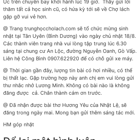
Úc trên chuyến bay khởi hành lúc 19 giờ. Thầy gửi lời
thăm tất cả học sinh cũ, có hứa kỳ tới sẽ về Chợ lách
gặp gỡ vui vẻ hơn.
@ Trang trunghọccholach.com sẽ tổ chức mừng sinh
nhật tại Tân Uyên (Bình Dương) vào ngày chủ nhật 18/8.
Các thành viên trang nhà vui lòng tập trung lúc 6.30
sáng tại chung cư An Lộc, đường Nguyễn Oanh, Gò Vấp.
Liên hệ Công Bình 0907.622920 để có chỗ gửi xe máy.
@ Thời gian gần đây, lượng tin bài có hơi nhiều, có thể
bị thất lạc. Gặp trường hợp này anh chị em vui lòng gửi
thư nhắc nhở Lương Minh. Không có bài nào là không
đăng được cả. Chân thành cám ơn trước.
@ Đã nhận được bài thơ Hương Yêu của Nhật Lệ, sẽ
đăng trong ngày mai. Mong bạn gửi thêm sáng tác mới.
HM góp nhặt