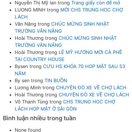
Nguyễn Thị Mỹ lan
trong
Trang giấy còn để mở
LUONG MINH
trong
MỜI CHS TRUNG HOC CHỢ
LÁCH
Văn Năng
trong
CHÚC MỪNG SINH NHẬT
TRƯỜNG VĂN NĂNG
Hoài Thương
trong
CHÚC MỪNG SINH NHẬT
TRƯỜNG VĂN NĂNG
Hoài Thương
trong
LÊ MỸ HƯƠNG MỜI CÀ PHÊ
TẠI COUNTRY HOUSE
Bysen
trong
CƯU HS KHÓA 70 HOP MẶT SAU 53
NĂM
By sen
trong
TIN BUỒN
Lương Minh
trong
CHUYỆN ĐÒ XE VỀ CHỢ LÁCH
Hoài Thương
trong
CHUYỆN ĐÒ XE VỀ CHỢ LÁCH
Võ Thanh Tùng
trong
CHS TRUNG HOC CHỢ
LÁCH HOP MẶT Ở SÀI GÒN
Bình luận nhiều trong tuần
None found