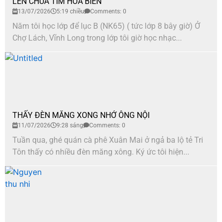
LÊN CHÙA TÌM HOA BIỂN
13/07/2026
5:19 chiều
Comments: 0
Năm tôi học lớp để lục B (NK65) ( tức lớp 8 bây giờ) Ở
Chợ Lách, Vĩnh Long trong lớp tôi giờ học nhạc...
THẤY ĐÈN MĂNG XONG NHỚ ÔNG NỘI
11/07/2026
9:28 sáng
Comments: 0
Tuần qua, ghé quán cà phê Xuân Mai ở ngả ba lộ tẻ Tri
Tôn thấy có nhiều đèn măng xông. Ký ức tôi hiện...