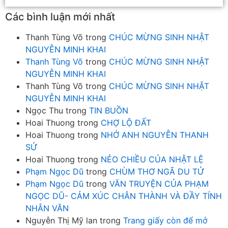
Các bình luận mới nhất
Thanh Tùng Võ
trong
CHÚC MỪNG SINH NHẬT
NGUYỄN MINH KHAI
Thanh Tùng Võ
trong
CHÚC MỪNG SINH NHẬT
NGUYỄN MINH KHAI
Thanh Tùng Võ
trong
CHÚC MỪNG SINH NHẬT
NGUYỄN MINH KHAI
Ngọc Thu
trong
TIN BUỒN
Hoai Thuong
trong
CHỢ LỘ ĐẤT
Hoai Thuong
trong
NHỚ ANH NGUYỄN THANH
SỬ
Hoai Thuong
trong
NẺO CHIỀU CỦA NHẬT LỆ
Phạm Ngọc Dũ
trong
CHÙM THƠ NGÃ DU TỬ
Phạm Ngọc Dũ
trong
VĂN TRUYỆN CỦA PHẠM
NGỌC DŨ- CẢM XÚC CHÂN THÀNH VÀ ĐẦY TÍNH
NHÂN VĂN
Nguyễn Thị Mỹ lan
trong
Trang giấy còn để mở