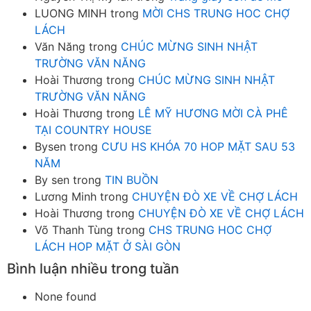
LUONG MINH
trong
MỜI CHS TRUNG HOC CHỢ
LÁCH
Văn Năng
trong
CHÚC MỪNG SINH NHẬT
TRƯỜNG VĂN NĂNG
Hoài Thương
trong
CHÚC MỪNG SINH NHẬT
TRƯỜNG VĂN NĂNG
Hoài Thương
trong
LÊ MỸ HƯƠNG MỜI CÀ PHÊ
TẠI COUNTRY HOUSE
Bysen
trong
CƯU HS KHÓA 70 HOP MẶT SAU 53
NĂM
By sen
trong
TIN BUỒN
Lương Minh
trong
CHUYỆN ĐÒ XE VỀ CHỢ LÁCH
Hoài Thương
trong
CHUYỆN ĐÒ XE VỀ CHỢ LÁCH
Võ Thanh Tùng
trong
CHS TRUNG HOC CHỢ
LÁCH HOP MẶT Ở SÀI GÒN
Bình luận nhiều trong tuần
None found