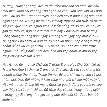
Trường Trung học Chợ Lách ra đời cách nay hơn 50 năm, lúc đầu
mỗi niên khóa chỉ khoảng 100 học sinh cho 2 lớp Anh văn và Pháp
văn. Sau đó lần lượt phát triển, tính đến nay ít nhất cũng hơn năm
ngàn học sinh. Những người này giờ đây cũng đã lớn tuổi, có người
sống tại quê nhà, có người xa quê kiếm sống, đa số đều có nhu cầu
gặp lại thầy cô, bạn bè của một thời dạy – học dưới mái trường.
Bằng chứng là hàng năm ngày 1 tháng 5 là ngày họp mặt của CHS
Trung học Chợ Lách và đâu đó có một vài nhóm họp riêng lẻ cũng
nhằm để ôn lại chuyện xưa. Tuy nhiên, do hoàn cảnh của từng
người, phải sống nhiều nơi nên ít có dịp gặp nhau và muốn gặp
cũng không biết tìm ở đâu?
Nguyên do đó, một số CHS của Trường Trung Học Chợ Lách (kể cả
Trung học Chợ Lách A và Trung học Chợ Lách B) yêu cầu chúng tôi
nhanh chóng thành lập Trang tin này để anh chị em xa gần có nơi
thăm hỏi, trao đổi những ý kiến cũng như giải trí cho một ngày làm
việc mệt nhọc. Chúng tôi mong được sự góp ý, đóng góp bài vở của
quý thầy cô, các anh chị em đã từng dạy và học trong những ngôi
trường này để trang tin ngày càng hấp dẫn, nối kết được bạn bè
khắp nơi.