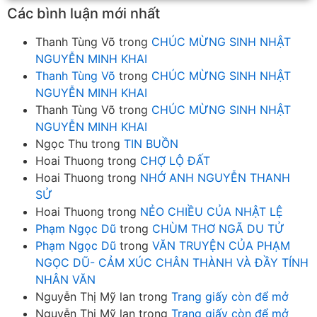
Các bình luận mới nhất
Thanh Tùng Võ
trong
CHÚC MỪNG SINH NHẬT
NGUYỄN MINH KHAI
Thanh Tùng Võ
trong
CHÚC MỪNG SINH NHẬT
NGUYỄN MINH KHAI
Thanh Tùng Võ
trong
CHÚC MỪNG SINH NHẬT
NGUYỄN MINH KHAI
Ngọc Thu
trong
TIN BUỒN
Hoai Thuong
trong
CHỢ LỘ ĐẤT
Hoai Thuong
trong
NHỚ ANH NGUYỄN THANH
SỬ
Hoai Thuong
trong
NẺO CHIỀU CỦA NHẬT LỆ
Phạm Ngọc Dũ
trong
CHÙM THƠ NGÃ DU TỬ
Phạm Ngọc Dũ
trong
VĂN TRUYỆN CỦA PHẠM
NGỌC DŨ- CẢM XÚC CHÂN THÀNH VÀ ĐẦY TÍNH
NHÂN VĂN
Nguyễn Thị Mỹ lan
trong
Trang giấy còn để mở
Nguyễn Thị Mỹ lan
trong
Trang giấy còn để mở