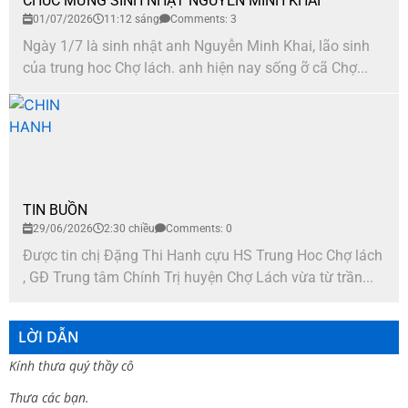
CHÚC MỪNG SINH NHẬT NGUYỄN MINH KHAI
01/07/2026
11:12 sáng
Comments: 3
Ngày 1/7 là sinh nhật anh Nguyễn Minh Khai, lão sinh
của trung hoc Chợ lách. anh hiện nay sống ỡ cã Chợ...
TIN BUỒN
29/06/2026
2:30 chiều
Comments: 0
Được tin chị Đặng Thi Hanh cựu HS Trung Hoc Chợ lách
, GĐ Trung tâm Chính Trị huyện Chợ Lách vừa từ trần...
LỜI DẪN
Kính thưa quý thầy cô
Thưa các bạn.