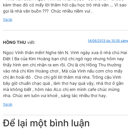
kèm theo đó có mấy lời thăm hỏi cậu học trò nhà văn … Vì sao
gọi là nhà văn buồn ??? Chúc nhiều niềm vui .
Trả lời
14/06/2013 lúc 10:35 sáng
HỒNG THU
viết:
Ngọc Vinh thân mến! Nghe tên N. Vinh ngày xưa ở nhà chú Hai
Điệt ( Ba của Kim Hoàng bạn chị) chị ngờ ngợ nhưng hôm nay
thấy hình em chị nhận ra em rồi. Chị là chị Hồng Thu thường
vào nhà chị Kim Hoàng chơi , Má của Vinh nấu cơm cho mấy
chị ăn hoài đó . Cho chị gởi lời thăm má nha. Trông cậu Vinh
bây giờ chuẩn chạc quá , làm thơ hay quá vậy, nhà thơ ở gần
mà không biết , hôm nào ALo chị em mình cafe chúc mừng
nha. Chúc em luôn vui khoẻ , sáng tác nhiều thơ hay.
Trả lời
Để lại một bình luận