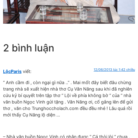
2 bình luận
12/06/2013 lúc 1:42 chiều
LộcParis
viết:
” Anh cầm đi , còn ngại gì nữa ..” . Mai mốt đây biết đâu chừng
trang nhà sẽ xuất hiện nhà thơ Cụ Văn Năng sau khi đã nghiên
cứu kỷ bí quyết trên tập thơ ” Lội về phía không bờ ” của ” nhà
văn buồn Ngọc Vinh gửi tặng . Văn Năng ơi, cố gắng lên để gửi
thơ , văn cho Trunghoccholach.com đều đều nhé ! Lâu quá rồi
mới thấy Cụ Năng lộ diện …
– Nhà văn buồn Ngọc Vinh có nhận được ” Cá thòi lòi ” chưa ,