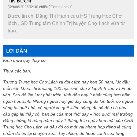
TIN BUỒN
29/06/2026
2:30 chiều
Comments: 0
Được tin chị Đặng Thi Hanh cựu HS Trung Hoc Chợ
lách , GĐ Trung tâm Chính Trị huyện Chợ Lách vừa từ
trần...
LỜI DẪN
Kính thưa quý thầy cô
Thưa các bạn.
Trường Trung học Chợ Lách ra đời cách nay hơn 50 năm, lúc đầu
mỗi niên khóa chỉ khoảng 100 học sinh cho 2 lớp Anh văn và Pháp
văn. Sau đó lần lượt phát triển, tính đến nay ít nhất cũng hơn năm
ngàn học sinh. Những người này giờ đây cũng đã lớn tuổi, có người
sống tại quê nhà, có người xa quê kiếm sống, đa số đều có nhu
cầu gặp lại thầy cô, bạn bè của một thời dạy – học dưới mái trường.
Bằng chứng là hàng năm ngày 1 tháng 5 là ngày họp mặt của CHS
Trung học Chợ Lách và đâu đó có một vài nhóm họp riêng lẻ cũng
nhằm để ôn lại chuyện xưa. Tuy nhiên, do hoàn cảnh của từng