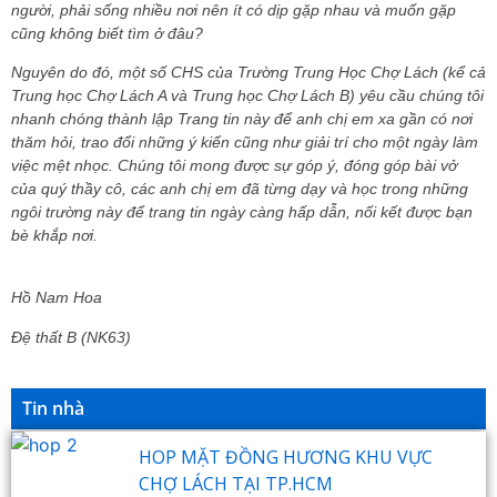
người, phải sống nhiều nơi nên ít có dịp gặp nhau và muốn gặp
cũng không biết tìm ở đâu?
Nguyên do đó, một số CHS của Trường Trung Học Chợ Lách (kể cả
Trung học Chợ Lách A và Trung học Chợ Lách B) yêu cầu chúng tôi
nhanh chóng thành lập Trang tin này để anh chị em xa gần có nơi
thăm hỏi, trao đổi những ý kiến cũng như giải trí cho một ngày làm
việc mệt nhọc. Chúng tôi mong được sự góp ý, đóng góp bài vở
của quý thầy cô, các anh chị em đã từng dạy và học trong những
ngôi trường này để trang tin ngày càng hấp dẫn, nối kết được bạn
bè khắp nơi.
Hồ Nam Hoa
Đệ thất B (NK63)
Tin nhà
HOP MẶT ĐỒNG HƯƠNG KHU VỰC
CHỢ LÁCH TẠI TP.HCM