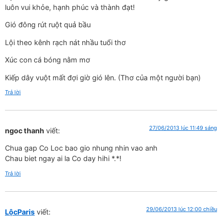
luôn vui khỏe, hạnh phúc và thành đạt!
Gió đông rút ruột quả bầu
Lội theo kênh rạch nát nhầu tuổi thơ
Xúc con cá bóng nằm mơ
Kiếp dây vuột mất đợi giờ gió lên. (Thơ của một người bạn)
Trả lời
27/06/2013 lúc 11:49 sáng
ngoc thanh
viết:
Chua gap Co Loc bao gio nhung nhin vao anh
Chau biet ngay ai la Co day hihi *.*!
Trả lời
29/06/2013 lúc 12:00 chiều
LộcParis
viết: