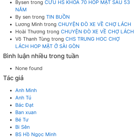
Bysen
trong
CƯU HS KHÓA 70 HOP MẶT SAU 53
NĂM
By sen
trong
TIN BUỒN
Lương Minh
trong
CHUYỆN ĐÒ XE VỀ CHỢ LÁCH
Hoài Thương
trong
CHUYỆN ĐÒ XE VỀ CHỢ LÁCH
Võ Thanh Tùng
trong
CHS TRUNG HOC CHỢ
LÁCH HOP MẶT Ở SÀI GÒN
Bình luận nhiều trong tuần
None found
Tác giả
Anh Minh
Anh Tú
Bác Đạt
Ban xuan
Bé Tư
Bi Sên
BS Hồ Ngọc Minh