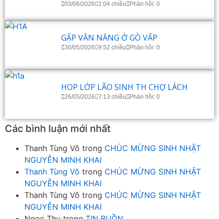
03/06/2026
2:04 chiều
Phản hồi: 0
GẶP VĂN NĂNG Ở GÒ VẤP
30/05/2026
9:52 chiều
Phản hồi: 0
HOP LỚP LÃO SINH TH CHỢ LÁCH
26/05/2026
7:13 chiều
Phản hồi: 0
Các bình luận mới nhất
Thanh Tùng Võ
trong
CHÚC MỪNG SINH NHẬT
NGUYỄN MINH KHAI
Thanh Tùng Võ
trong
CHÚC MỪNG SINH NHẬT
NGUYỄN MINH KHAI
Thanh Tùng Võ
trong
CHÚC MỪNG SINH NHẬT
NGUYỄN MINH KHAI
Ngọc Thu
trong
TIN BUỒN