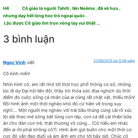
H4 Cô giáo là người Tahiti , tên Noëma , đã về hưu ,
nhưng dạy hết lòng hoc trò ngoại quốc .
Lộc được Cô giáo ôm trọn vòng tay vui thiệt …
3 bình luận
27/06/2013 lúc 5:39 sáng
Ngọc Vinh
viết:
Cô kính mến!
Nhìn hình cô, em rất nhớ tới thời học phổ thông cơ sở, những
lúc đi dự Đại hội liên đội, thầy trò thỏa sức đùa nghịch dù thời
điểm đó cuộc sống cá nhân của ai cũng rất chật vật, thiếu thốn!
Rồi hình ảnh một thời nghèo khó đó cứ hiên về trong suy
nghĩ…. Một người mẹ nghèo với trái bầu thúng cùng cái rỗ xúc
lội dài theo mé sông bắt từng con tép, con cá để cải thiện bữa
ăn cho đàn con trẻ, thật thương vô cùng… (Cô hiểu em nhắc
đến ai rồi phải không cô?). Hình ảnh gợi buồn cho một thời cơ
cực đó vẫn đeo đuổi và ám ảnh em cho tới bây giờ. Chúc cô