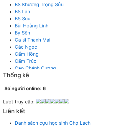
BS Khương Trọng Sửu
BS Lan
BS Suu
Bùi Hoàng Linh
By Sên
Ca sĩ Thanh Mai
Các Ngọc
Cẩm Hồng
Cẩm Trúc
Cao Chánh Cương
Thống kê
Cao Nhật Quyên
chánh thu
Số người online: 6
Chích Chị
Chiêu Hiền
Lượt truy cập:
Chu Trầm Nguyên Minh
Liên kết
Cò Bằng
Cỏ may
Danh sách cựu học sinh Chợ Lách
Công Bình
Công Hòa