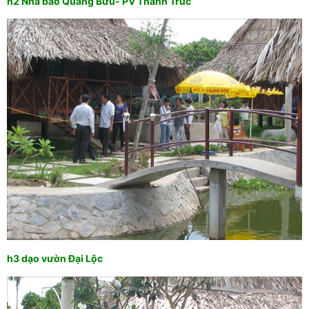
h2 Nhà báo Quang Bửu- PV Thanh Trúc
h3 dạo vườn Đại Lộc