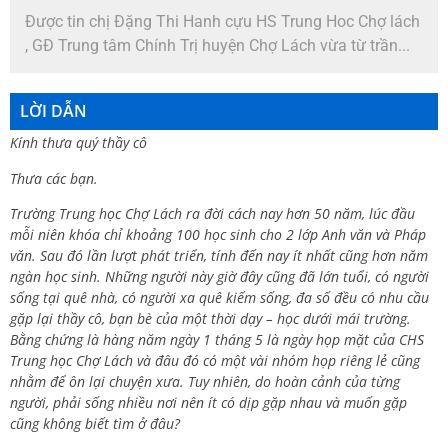
Được tin chị Đặng Thi Hanh cựu HS Trung Hoc Chợ lách
, GĐ Trung tâm Chính Trị huyện Chợ Lách vừa từ trần...
LỜI DẪN
Kính thưa quý thầy cô
Thưa các bạn.
Trường Trung học Chợ Lách ra đời cách nay hơn 50 năm, lúc đầu
mỗi niên khóa chỉ khoảng 100 học sinh cho 2 lớp Anh văn và Pháp
văn. Sau đó lần lượt phát triển, tính đến nay ít nhất cũng hơn năm
ngàn học sinh. Những người này giờ đây cũng đã lớn tuổi, có người
sống tại quê nhà, có người xa quê kiếm sống, đa số đều có nhu cầu
gặp lại thầy cô, bạn bè của một thời dạy – học dưới mái trường.
Bằng chứng là hàng năm ngày 1 tháng 5 là ngày họp mặt của CHS
Trung học Chợ Lách và đâu đó có một vài nhóm họp riêng lẻ cũng
nhằm để ôn lại chuyện xưa. Tuy nhiên, do hoàn cảnh của từng
người, phải sống nhiều nơi nên ít có dịp gặp nhau và muốn gặp
cũng không biết tìm ở đâu?