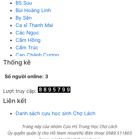
BS Suu
Bùi Hoàng Linh
By Sên
Ca sĩ Thanh Mai
Các Ngọc
Cẩm Hồng
Cẩm Trúc
Cao Chánh Cương
Thống kê
Cao Nhật Quyên
chánh thu
Số người online: 3
Chích Chị
Chiêu Hiền
Lượt truy cập:
Chu Trầm Nguyên Minh
Cò Bằng
Liên kết
Cỏ may
Danh sách cựu học sinh Chợ Lách
Công Bình
Công Hòa
Trang này của nhóm Cựu HS Trung Học Chợ Lách
Công Minh
Ủy quyền quản lý cho Hồ Nam Hoa(VN) điện thoại 0989.511803
Dang Chi