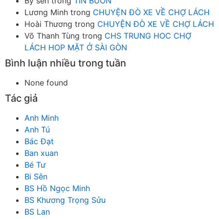
By sen
trong
TIN BUỒN
Lương Minh
trong
CHUYỆN ĐÒ XE VỀ CHỢ LÁCH
Hoài Thương
trong
CHUYỆN ĐÒ XE VỀ CHỢ LÁCH
Võ Thanh Tùng
trong
CHS TRUNG HOC CHỢ
LÁCH HOP MẶT Ở SÀI GÒN
Bình luận nhiều trong tuần
None found
Tác giả
Anh Minh
Anh Tú
Bác Đạt
Ban xuan
Bé Tư
Bi Sên
BS Hồ Ngọc Minh
BS Khương Trọng Sửu
BS Lan