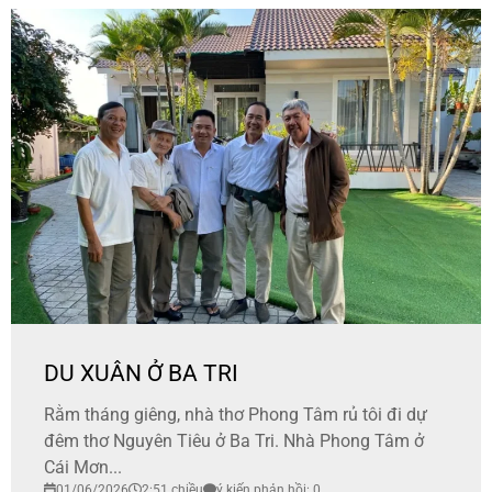
DU XUÂN Ở BA TRI
Rằm tháng giêng, nhà thơ Phong Tâm rủ tôi đi dự
đêm thơ Nguyên Tiêu ở Ba Tri. Nhà Phong Tâm ở
Cái Mơn...
01/06/2026
2:51 chiều
ý kiến phản hồi: 0