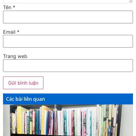
Tên
*
Email
*
Trang web
Các bài liên quan