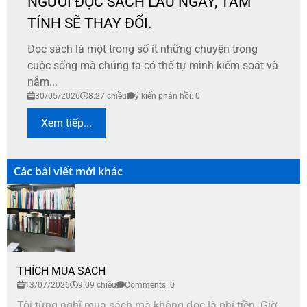
NGƯỜI ĐỌC SÁCH LÂU NGÀY, TÂM
TÍNH SẼ THAY ĐỔI.
Đọc sách là một trong số ít những chuyện trong
cuộc sống mà chúng ta có thể tự mình kiểm soát và
nắm...
30/05/2026
8:27 chiều
ý kiến phản hồi: 0
Xem tiếp...
Các bài viết mới khác
THÍCH MUA SÁCH
13/07/2026
9:09 chiều
Comments: 0
Tôi từng nghĩ mua sách mà không đọc là phí tiền. Giờ