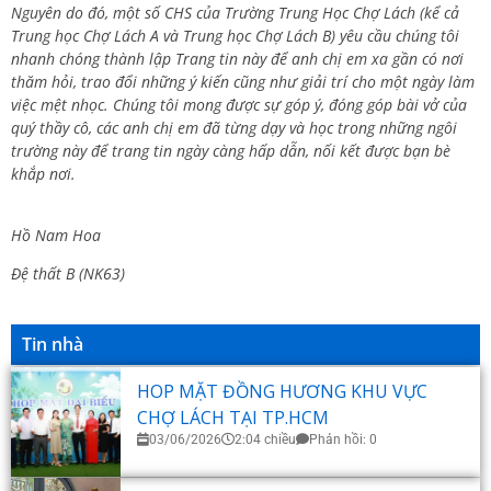
Nguyên do đó, một số CHS của Trường Trung Học Chợ Lách (kể cả
Trung học Chợ Lách A và Trung học Chợ Lách B) yêu cầu chúng tôi
nhanh chóng thành lập Trang tin này để anh chị em xa gần có nơi
thăm hỏi, trao đổi những ý kiến cũng như giải trí cho một ngày làm
việc mệt nhọc. Chúng tôi mong được sự góp ý, đóng góp bài vở của
quý thầy cô, các anh chị em đã từng dạy và học trong những ngôi
trường này để trang tin ngày càng hấp dẫn, nối kết được bạn bè
khắp nơi.
Hồ Nam Hoa
Đệ thất B (NK63)
Tin nhà
HOP MẶT ĐỒNG HƯƠNG KHU VỰC
CHỢ LÁCH TẠI TP.HCM
03/06/2026
2:04 chiều
Phản hồi: 0