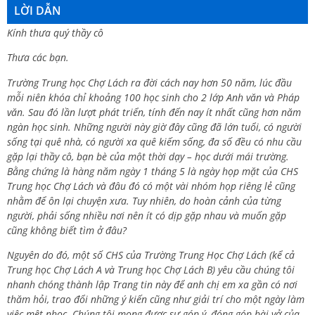
LỜI DẪN
Kính thưa quý thầy cô
Thưa các bạn.
Trường Trung học Chợ Lách ra đời cách nay hơn 50 năm, lúc đầu
mỗi niên khóa chỉ khoảng 100 học sinh cho 2 lớp Anh văn và Pháp
văn. Sau đó lần lượt phát triển, tính đến nay ít nhất cũng hơn năm
ngàn học sinh. Những người này giờ đây cũng đã lớn tuổi, có người
sống tại quê nhà, có người xa quê kiếm sống, đa số đều có nhu cầu
gặp lại thầy cô, bạn bè của một thời dạy – học dưới mái trường.
Bằng chứng là hàng năm ngày 1 tháng 5 là ngày họp mặt của CHS
Trung học Chợ Lách và đâu đó có một vài nhóm họp riêng lẻ cũng
nhằm để ôn lại chuyện xưa. Tuy nhiên, do hoàn cảnh của từng
người, phải sống nhiều nơi nên ít có dịp gặp nhau và muốn gặp
cũng không biết tìm ở đâu?
Nguyên do đó, một số CHS của Trường Trung Học Chợ Lách (kể cả
Trung học Chợ Lách A và Trung học Chợ Lách B) yêu cầu chúng tôi
nhanh chóng thành lập Trang tin này để anh chị em xa gần có nơi
thăm hỏi, trao đổi những ý kiến cũng như giải trí cho một ngày làm
việc mệt nhọc. Chúng tôi mong được sự góp ý, đóng góp bài vở của