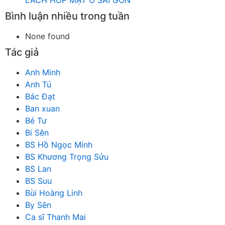
LÁCH HOP MẶT Ở SÀI GÒN
Bình luận nhiều trong tuần
None found
Tác giả
Anh Minh
Anh Tú
Bác Đạt
Ban xuan
Bé Tư
Bi Sên
BS Hồ Ngọc Minh
BS Khương Trọng Sửu
BS Lan
BS Suu
Bùi Hoàng Linh
By Sên
Ca sĩ Thanh Mai