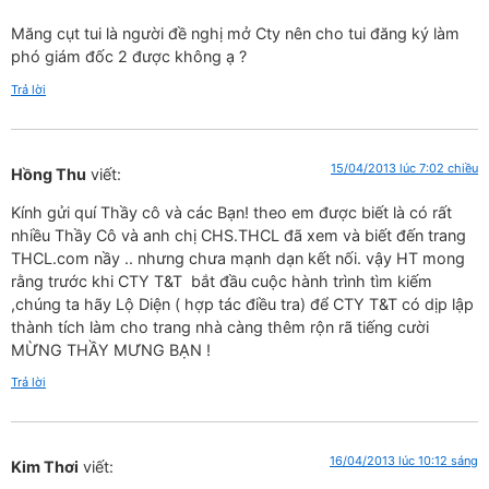
Măng cụt tui là người đề nghị mở Cty nên cho tui đăng ký làm
phó giám đốc 2 được không ạ ?
Trả lời
15/04/2013 lúc 7:02 chiều
Hồng Thu
viết:
Kính gửi quí Thầy cô và các Bạn! theo em được biết là có rất
nhiều Thầy Cô và anh chị CHS.THCL đã xem và biết đến trang
THCL.com nầy .. nhưng chưa mạnh dạn kết nối. vậy HT mong
rằng trước khi CTY T&T bắt đầu cuộc hành trình tìm kiếm
,chúng ta hãy Lộ Diện ( hợp tác điều tra) để CTY T&T có dịp lập
thành tích làm cho trang nhà càng thêm rộn rã tiếng cười
MỪNG THẦY MƯNG BẠN !
Trả lời
16/04/2013 lúc 10:12 sáng
Kim Thơi
viết: