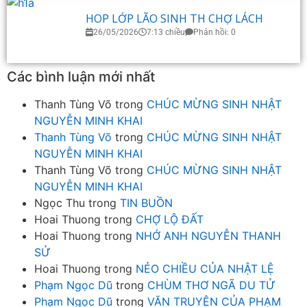
HOP LỚP LÃO SINH TH CHỢ LÁCH
26/05/2026
7:13 chiều
Phản hồi: 0
Các bình luận mới nhất
Thanh Tùng Võ
trong
CHÚC MỪNG SINH NHẬT
NGUYỄN MINH KHAI
Thanh Tùng Võ
trong
CHÚC MỪNG SINH NHẬT
NGUYỄN MINH KHAI
Thanh Tùng Võ
trong
CHÚC MỪNG SINH NHẬT
NGUYỄN MINH KHAI
Ngọc Thu
trong
TIN BUỒN
Hoai Thuong
trong
CHỢ LỘ ĐẤT
Hoai Thuong
trong
NHỚ ANH NGUYỄN THANH
SỬ
Hoai Thuong
trong
NẺO CHIỀU CỦA NHẬT LỆ
Phạm Ngọc Dũ
trong
CHÙM THƠ NGÃ DU TỬ
Phạm Ngọc Dũ
trong
VĂN TRUYỆN CỦA PHẠM