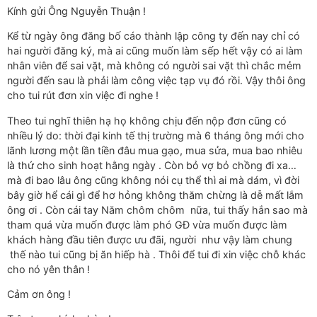
Kính gửi Ông Nguyễn Thuận !
Kể từ ngày ông đăng bố cáo thành lập công ty đến nay chỉ có
hai người đăng ký, mà ai cũng muốn làm sếp hết vậy có ai làm
nhân viên để sai vặt, mà không có người sai vặt thì chắc mẻm
người đến sau là phải làm công việc tạp vụ đó rồi. Vậy thôi ông
cho tui rút đơn xin việc đi nghe !
Theo tui nghĩ thiên hạ họ không chịu đến nộp đơn cũng có
nhiều lý do: thời đại kinh tế thị trường mà 6 tháng ông mới cho
lãnh lương một lần tiền đâu mua gạo, mua sửa, mua bao nhiêu
là thứ cho sinh hoạt hằng ngày . Còn bỏ vợ bỏ chồng đi xa…
mà đi bao lâu ông cũng không nói cụ thể thì ai mà dám, vì đời
bây giờ hể cái gì để hơ hỏng không thăm chừng là dễ mất lắm
ông ơi . Còn cái tay Năm chôm chôm nữa, tui thấy hắn sao mà
tham quá vừa muốn được làm phó GĐ vừa muốn được làm
khách hàng đầu tiên được ưu đãi, người như vậy làm chung
thế nào tui cũng bị ăn hiếp hà . Thôi để tui đi xin việc chỗ khác
cho nó yên thân !
Cảm ơn ông !