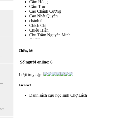
Cẩm Hồng
Cẩm Trúc
Cao Chánh Cương
Cao Nhật Quyên
chánh thu
Chích Chị
Chiêu Hiền
Chu Trầm Nguyên Minh
Cò Bằng
Cỏ may
Công Bình
Thống kê
Công Hòa
..
Công Minh
Số người online: 6
Dang Chi
Dao dong
Diễm Ngọc
Lượt truy cập:
Dỗ Chiêu Đức
..
DS Lan
Liên kết
Dung Thị vân
Dũng Tiến
Danh sách cựu học sinh Chợ Lách
Duong Công Bình
Đại Ngân
Đặng Châu Long
ợ...
Đặng Hoàng Lan
Đăng Thị Hanh