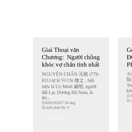
Giai Thoại văn
G
Chương: Người chồng
Đ
khóc vợ chân tình nhất
P
Ai
NGUYÊN CHẨN 元稹 (779-
阮攸
831) tự là Vi Chi 微之 , biệt
Tr
hiệu là Uy Minh 威明, người
kí
đất Lạc Dương Hà Nam, là
1
thi...
ý 
18/06/2026
7:18 sáng
ý kiến phản hồi: 0
Xem tiếp...