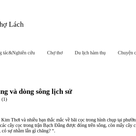
Chợ Lách
g tác&Nghiên cứu
Chợ thơ
Du lịch hàm thụ
Chuyện 
ng và dòng sông lịch sử
 (1)
, Kim Thơi và nhiều bạn thắc mắc về bãi cọc trong hình chụp tại phườ
 các cây cọc trong trận Bạch Đằng được đóng trên sông, còn mấy cây 
, có sự nhầm lẫn gì chăng? “.