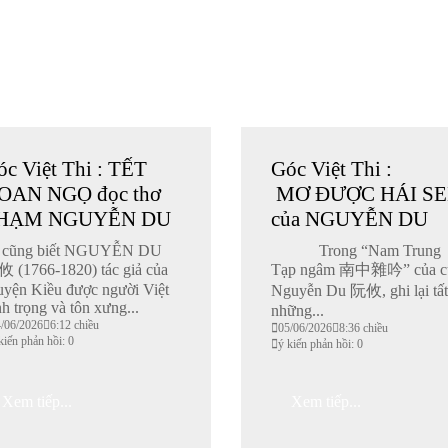
óc Việt Thi : TẾT
Góc Việt Thi :
OAN NGỌ đọc thơ
MƠ ĐƯỢC HÁI S
HẠM NGUYỄN DU
của NGUYỄN DU
 cũng biết NGUYỄN DU
Trong “Nam Trung
 (1766-1820) tác giả của
Tạp ngâm 南中雜吟” của c
uyện Kiều được người Việt
Nguyễn Du 阮攸, ghi lại tất
nh trọng và tôn xưng...
những...
4/06/2026
6:12 chiều
05/06/2026
8:36 chiều
kiến phản hồi: 0
ý kiến phản hồi: 0
Xem tiếp...
Xem tiếp...