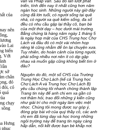
văn và Pháp văn. Sau đó lần lượt phát
triển, tính đến nay ít nhất cũng hơn năm
ngàn học sinh. Những người này giờ đây
hất của
cũng đã lớn tuổi, có người sống tại quê
nhà, có người xa quê kiếm sống, đa số
đều có nhu cầu gặp lại thầy cô, bạn bè
của một thời dạy – học dưới mái trường.
nay nên
Bằng chứng là hàng năm ngày 1 tháng 5
Tông,
là ngày họp mặt của CHS Trung học Chợ
 lương
Lách và đâu đó có một vài nhóm họp
vào Lai
riêng lẻ cũng nhằm để ôn lại chuyện xưa.
ng biển
Tuy nhiên, do hoàn cảnh của từng người,
g. Với
phải sống nhiều nơi nên ít có dịp gặp
hánh
nhau và muốn gặp cũng không biết tìm ở
đâu?
Trần
ợc sở
Nguyên do đó, một số CHS của Trường
kìm chân
Trung Học Chợ Lách (kể cả Trung học
rọng, đó
Chợ Lách A và Trung học Chợ Lách B)
 đói, có
yêu cầu chúng tôi nhanh chóng thành lập
ố quá
Trang tin này để anh chị em xa gần có
của
nơi thăm hỏi, trao đổi những ý kiến cũng
như giải trí cho một ngày làm việc mệt
ồng chạy
nhọc. Chúng tôi mong được sự góp ý,
i sông
đóng góp bài vở của quý thầy cô, các anh
chị em đã từng dạy và học trong những
ngôi trường này để trang tin ngày càng
của Hưng
hấp dẫn, nối kết được bạn bè khắp nơi.
i phục