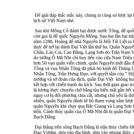
Để giải đáp thắc mắc này, chúng ta cùng sơ lược lại
lịch sử Việt Nam nhé.
Sau khi Mông Cổ đánh bại được nước Tống, đế quốc
còn gọi là đế quốc Nguyên Mông. Sau hai lần bại tr
năm 1288, Hoàng đế nhà Nguyên là Hốt Tất Liệt ra l
thực để trở lại đánh Đại Việt lần thứ ba. Quân Ngu
Châu, Lào Cai, Cao Bằng, Lạng Sơn do Trấn Nam V
do tướng Ô Mã Nhi chỉ huy tiến vào cửa Nam Triệu
hơn 50 vạn quân viễn chinh, quân Nguyên mới đầu đã
Tông và vua Nhân Tông đã phải bỏ kinh đô Thăng Lo
Nhân Tông, Trần Hưng Đạo, với quyết tâm của ” Hội 
trường và sở đoản của địch, quân Đại Việt không hu
kết hợp với chiến tranh du kích. Sau thời gian giao 
là lương thực chuyên chở bằng tàu biển mất gần hết vì
nguy cơ bị đối phương chia cắt, nhưng chủ yếu là dư
nhiều, quân Nguyên đành từ bỏ tham vọng xâm lược Đ
quân Nguyên khi chạy qua Bắc Giang và Lạng Sơn bị
trốn. Cánh thủy quân của Ô Mã Nhi đã bị quân Đại Vi
Bạch Đằng.
Đại thắng trên sông Bạch Đằng là trận thủy chiến lớ
Đạo Vương, dựa vào địa hình, dựa vào phong thủy, đã 