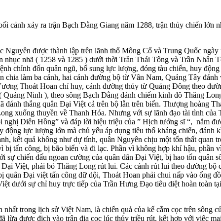
 bối cảnh xảy ra trận Bạch Đằng Giang năm 1288, trận thủy chiến lớn n
 Nguyên được thành lập trên lãnh thổ Mông Cổ và Trung Quốc ngày 
ận nhục nhã ( 1258 và 1285 ) dưới thời Trần Thái Tông và Trần Nhân 
ệnh chỉnh đốn quân ngũ, bổ sung lực lượng, đóng tàu chiến, huy động
yên chia làm ba cánh, hai cánh đường bộ từ Vân Nam, Quảng Tây đánh 
ương Thoát Hoan chỉ huy, cánh đường thủy từ Quảng Đông theo đườ
 ( Quảng Ninh ), theo sông Bạch Đằng đánh chiếm kinh đô Thăng Lon
 đánh thắng quân Đại Việt cả trên bộ lẫn trên biển. Thượng hoàng T
ng xuống thuyền về Thanh Hóa. Nhưng với sự lãnh đạo tài tình của 
nghị Diên Hồng” và đáp lời hiệu triệu của ” Hịch tướng sĩ “, nắm đư
y động lực lượng lớn mà chủ yếu áp dụng tiêu thổ kháng chiến, đánh 
tranh, kết quả không như dự tính, quân Nguyên chịu một tổn thất quan t
 bị tấn công, bị bão biển và đi lạc. Phần vì không hợp khí hậu, phần vì
ới sự chiến đấu ngoan cường của quân dân Đại Việt, bị hao tổn quân s
ại Việt, phải bỏ Thăng Long rút lui. Các cánh rút lui theo đường bộ 
 quân Đại việt tấn công dữ dội, Thoát Hoan phải chui nấp vào ống đ
ệt dưới sự chỉ huy trực tiếp của Trần Hưng Đạo tiêu diệt hoàn toàn tạ
n nhất trong lịch sử Việt Nam, là chiến quả của kế cắm cọc trên sông 
lừa được địch vào trận địa cọc lúc thủy triều rút, kết hợp với việc ma