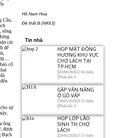
ến
Hồ Nam Hoa
g Cầu,
Đệ thất B (NK63)
ạch
, sông
 Hưng
Tin nhà
hặn các
đi để
HOP MẶT ĐỒNG
nh,
HƯƠNG KHU VỰC
n lũ…
CHỢ LÁCH TẠI
khảo cổ
TP.HCM
khai
03/06/2026
2:04 chiều
 Má
Phản hồi: 0
 đến
GẶP VĂN NĂNG
Ở GÒ VẤP
30/05/2026
9:52 chiều
Phản hồi: 0
 cho sự
này.
HOP LỚP LÃO
ha ông
SINH TH CHỢ
ự, được
LÁCH
g Bạch
26/05/2026
7:13 chiều