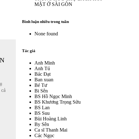
MẶT Ở SÀI GÒN
Bình luận nhiều trong tuần
None found
Tác giả
EN
Anh Minh
Anh Tú
Bác Đạt
Ban xuan
ụ
Bé Tư
 cả
Bi Sên
BS Hồ Ngọc Minh
BS Khương Trọng Sửu
BS Lan
BS Suu
Bùi Hoàng Linh
By Sên
Ca sĩ Thanh Mai
Các Ngọc