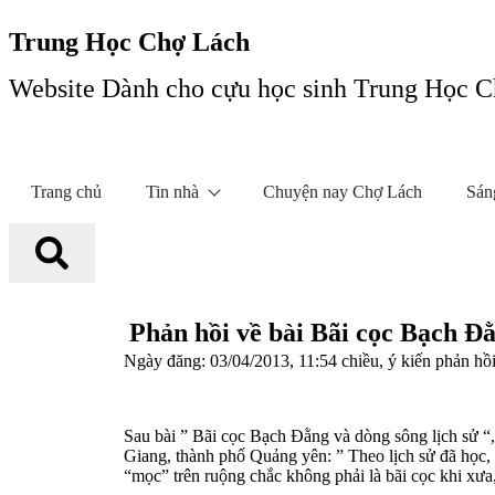
Trung Học Chợ Lách
Website Dành cho cựu học sinh Trung Học 
Trang chủ
Tin nhà
Chuyện nay Chợ Lách
Sán
Phản hồi về bài Bãi cọc Bạch Đằ
Ngày đăng: 03/04/2013, 11:54 chiều, ý kiến phản hồi
Sau bài ” Bãi cọc Bạch Đằng và dòng sông lịch sử “
Giang, thành phố Quảng yên: ” Theo lịch sử đã học,
“mọc” trên ruộng chắc không phải là bãi cọc khi xưa