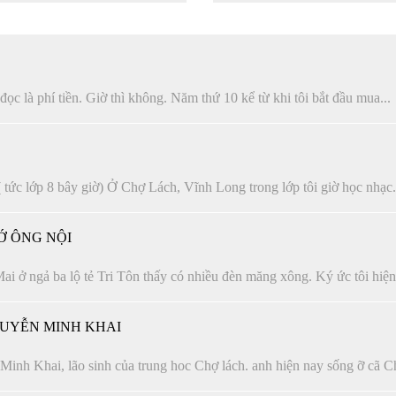
c là phí tiền. Giờ thì không. Năm thứ 10 kể từ khi tôi bắt đầu mua...
 tức lớp 8 bây giờ) Ở Chợ Lách, Vĩnh Long trong lớp tôi giờ học nhạc.
Ớ ÔNG NỘI
i ở ngả ba lộ tẻ Tri Tôn thấy có nhiều đèn măng xông. Ký ức tôi hiện.
UYỄN MINH KHAI
Minh Khai, lão sinh của trung hoc Chợ lách. anh hiện nay sống ỡ cã Ch