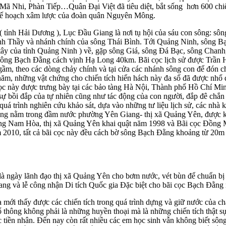
 Mã Nhi, Phàn Tiếp…Quân Đại Việt đã tiêu diệt, bắt sống hơn 600 chi
 kế hoạch xâm lược của đoàn quân Nguyên Mông.
tỉnh Hải Dương ), Lục Đầu Giang là nơi tụ hội của sáu con sông: sôn
h Thầy và nhánh chính của sông Thái Bình. Tới Quảng Ninh, sông B
tây của tỉnh Quảng Ninh ) về, gặp sông Giá, sông Đá Bạc, sông Chanh
 Sông Bạch Đằng cách vịnh Hạ Long 40km. Bãi cọc lịch sử được Trần
gầm, theo các dòng chảy chính và tại cửa các nhánh sông con để đón c
m, những vật chứng cho chiến tích hiển hách này đa số đã được nhổ 
cọc này được trưng bày tại các bảo tàng Hà Nội, Thành phố Hồ Chí Mi
 sự bồi đắp của tự nhiên cũng như tác động của con người, đắp đê chắ
á trình nghiên cứu khảo sát, dựa vào những tư liệu lịch sử, các nhà 
Giang nằm trong đầm nước phường Yên Giang- thị xã Quảng Yên, được 
ng Nam Hòa, thị xã Quảng Yên khai quật năm 1998 và Bãi cọc Đồng
2010, tất cả bãi cọc này đều cách bờ sông Bạch Đằng khoảng từ 20m
là ngày lãnh đạo thị xã Quảng Yên cho bơm nước, vét bùn để chuẩn bị
g và lễ công nhận Di tích Quốc gia Đặc biệt cho bãi cọc Bạch Đằng 
ta mới thấy được các chiến tích trong quá trình dựng và giữ nước của c
ổ thông không phải là những huyền thoại mà là những chiến tích thật s
tiền nhân. Đến nay còn rất nhiều các em học sinh vẫn không biết sôn