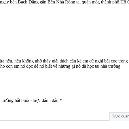
 ngay bến Bạch Đằng gần Bến Nhà Rồng tại quận một, thành phố Hồ 
 nêu, nếu không nhờ thầy giải thích cặn kẻ em cứ nghĩ bãi cọc trong 
ho con em nó đọc để nó biết về những gì nó đã học tại nhà trường.
 trường bắt buộc được đánh dấu
*
Trực qua