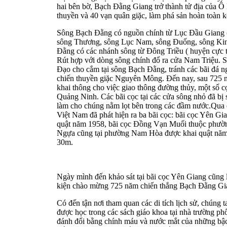
hai bên bờ, Bạch Đằng Giang trở thành tử địa của Ô
thuyền và 40 vạn quân giặc, làm phá sản hoàn toàn
Sông Bạch Đằng có nguồn chính từ Lục Đầu Giang ( 
sông Thương, sông Lục Nam, sông Đuống, sông Kin
Đằng có các nhánh sông từ Đông Triều ( huyện cực 
Rút hợp với dòng sông chính đổ ra cửa Nam Triệu.
Đạo cho cắm tại sông Bạch Đằng, tránh các bãi đá n
chiến thuyền giặc Nguyên Mông. Đến nay, sau 725 nă
khai thông cho việc giao thông đường thủy, một số 
Quảng Ninh. Các bãi cọc tại các cửa sông nhỏ đã bị
làm cho chúng nằm lọt bên trong các đầm nước.Qua qu
Việt Nam đã phát hiện ra ba bãi cọc: bãi cọc Yên 
quật năm 1958, bãi cọc Đồng Vạn Muối thuộc phườ
Ngựa cũng tại phường Nam Hòa được khai quật năm 
30m.
Ngày mình đến khảo sát tại bãi cọc Yên Giang cũng 
kiện chào mừng 725 năm chiến thắng Bạch Đằng Gian
Có đến tận nơi tham quan các di tích lịch sử, chúng 
được học trong các sách giáo khoa tại nhà trường ph
đánh đổi bằng chính máu và nước mắt của những bậc 