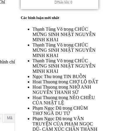
Chí
Phản hồi: 0
Các bình luận mới nhất
Thanh Tùng Võ
trong
CHÚC
MỪNG SINH NHẬT NGUYỄN
MINH KHAI
Thanh Tùng Võ
trong
CHÚC
MỪNG SINH NHẬT NGUYỄN
MINH KHAI
Thanh Tùng Võ
trong
CHÚC
hình chỉ
MỪNG SINH NHẬT NGUYỄN
MINH KHAI
Ngọc Thu
trong
TIN BUỒN
Hoai Thuong
trong
CHỢ LỘ ĐẤT
Hoai Thuong
trong
NHỚ ANH
NGUYỄN THANH SỬ
Hoai Thuong
trong
NẺO CHIỀU
CỦA NHẬT LỆ
Phạm Ngọc Dũ
trong
CHÙM
THƠ NGÃ DU TỬ
n
Mã
Phạm Ngọc Dũ
trong
VĂN
TRUYỆN CỦA PHẠM NGỌC
DŨ- CẢM XÚC CHÂN THÀNH