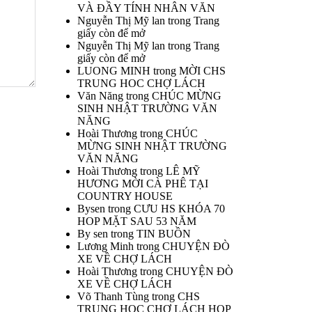
VÀ ĐẦY TÍNH NHÂN VĂN
Nguyễn Thị Mỹ lan
trong
Trang
giấy còn để mở
Nguyễn Thị Mỹ lan
trong
Trang
giấy còn để mở
LUONG MINH
trong
MỜI CHS
TRUNG HOC CHỢ LÁCH
Văn Năng
trong
CHÚC MỪNG
SINH NHẬT TRƯỜNG VĂN
NĂNG
Hoài Thương
trong
CHÚC
MỪNG SINH NHẬT TRƯỜNG
VĂN NĂNG
Hoài Thương
trong
LÊ MỸ
HƯƠNG MỜI CÀ PHÊ TẠI
COUNTRY HOUSE
Bysen
trong
CƯU HS KHÓA 70
HOP MẶT SAU 53 NĂM
By sen
trong
TIN BUỒN
Lương Minh
trong
CHUYỆN ĐÒ
XE VỀ CHỢ LÁCH
Hoài Thương
trong
CHUYỆN ĐÒ
XE VỀ CHỢ LÁCH
Võ Thanh Tùng
trong
CHS
TRUNG HOC CHỢ LÁCH HOP