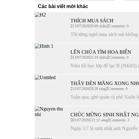
Các bài viết mới khác
THÍCH MUA SÁCH
13/07/2026
9:09 chiều
Comments: 0
Tôi từng nghĩ mua sách mà không đọ
LÊN CHÙA TÌM HOA BIỂN
13/07/2026
5:19 chiều
Comments: 0
Năm tôi học lớp để lục B (NK65) (
THẤY ĐÈN MĂNG XONG NH
11/07/2026
9:28 sáng
Comments: 0
Tuần qua, ghé quán cà phê Xuân Ma
CHÚC MỪNG SINH NHẬT NG
01/07/2026
11:12 sáng
Comments: 3
Ngày 1/7 là sinh nhật anh Nguyễn 