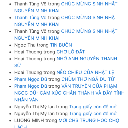
Thanh Tùng Võ
trong
CHÚC MỪNG SINH NHẬT
NGUYỄN MINH KHAI
Thanh Tùng Võ
trong
CHÚC MỪNG SINH NHẬT
NGUYỄN MINH KHAI
Thanh Tùng Võ
trong
CHÚC MỪNG SINH NHẬT
NGUYỄN MINH KHAI
Ngọc Thu
trong
TIN BUỒN
Hoai Thuong
trong
CHỢ LỘ ĐẤT
Hoai Thuong
trong
NHỚ ANH NGUYỄN THANH
SỬ
Hoai Thuong
trong
NẺO CHIỀU CỦA NHẬT LỆ
Phạm Ngọc Dũ
trong
CHÙM THƠ NGÃ DU TỬ
Phạm Ngọc Dũ
trong
VĂN TRUYỆN CỦA PHẠM
NGỌC DŨ- CẢM XÚC CHÂN THÀNH VÀ ĐẦY TÍNH
NHÂN VĂN
Nguyễn Thị Mỹ lan
trong
Trang giấy còn để mở
Nguyễn Thị Mỹ lan
trong
Trang giấy còn để mở
LUONG MINH
trong
MỜI CHS TRUNG HOC CHỢ
LÁCH