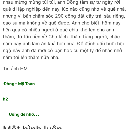
nhau mừng mừng tủi tủi, anh Đồng tâm sự từ ngày rời
quê đi lập nghiệp đến nay, lúc nào cũng nhớ về quê nhà,
nhưng vì bận chăm sóc 290 công đất cây trái sầu riêng,
cao su mà không về quê được. Anh cho biết, hôm nay
hên quá có nhiều người ở quê chịu khó lên cho anh
thăm, đỡ tốn tiền về Chợ lách thăm từng người, chắc
năm nay anh làm ăn khá hơn nữa. Để đánh dấu buổi hội
ngộ này anh đã mời cô bạn học cũ một ly để nhắc nhở
năm tới lên thăm nữa nha.
Tin ảnh HM
Đồng – Mỹ Toàn
h2
Uống để nhớ. . .