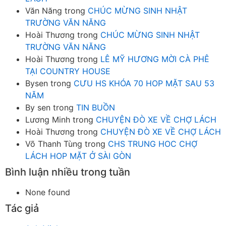
Văn Năng
trong
CHÚC MỪNG SINH NHẬT
TRƯỜNG VĂN NĂNG
Hoài Thương
trong
CHÚC MỪNG SINH NHẬT
TRƯỜNG VĂN NĂNG
Hoài Thương
trong
LÊ MỸ HƯƠNG MỜI CÀ PHÊ
TẠI COUNTRY HOUSE
Bysen
trong
CƯU HS KHÓA 70 HOP MẶT SAU 53
NĂM
By sen
trong
TIN BUỒN
Lương Minh
trong
CHUYỆN ĐÒ XE VỀ CHỢ LÁCH
Hoài Thương
trong
CHUYỆN ĐÒ XE VỀ CHỢ LÁCH
Võ Thanh Tùng
trong
CHS TRUNG HOC CHỢ
LÁCH HOP MẶT Ở SÀI GÒN
Bình luận nhiều trong tuần
None found
Tác giả