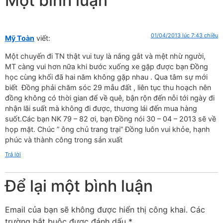
Một bình luận
01/04/2013 lúc 7:43 chiều
Mỹ Toàn
viết:
Một chuyến đi TN thật vui tuy là nắng gắt và mệt nhừ người,
MT càng vui hơn nữa khi bước xuống xe gặp được bạn Đồng
học cùng khối đã hai năm không gặp nhau . Qua tâm sự mới
biết Đồng phải chăm sóc 29 mẫu đất , liên tục thu hoạch nên
đồng không có thời gian để về quê, bận rộn đến nỗi tới ngày đi
nhận lãi suất mà không đi được, thương lái đến mua hàng
suốt.Các bạn NK 79 – 82 ơi, bạn Đồng nói 30 – 04 – 2013 sẽ về
họp mặt. Chúc ” ông chủ trang trại” Đồng luôn vui khỏe, hạnh
phúc và thành công trong sản xuất
Trả lời
Để lại một bình luận
Email của bạn sẽ không được hiển thị công khai.
Các
trường bắt buộc được đánh dấu
*