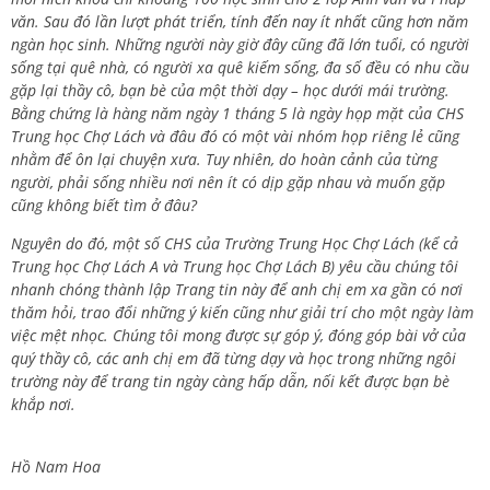
văn. Sau đó lần lượt phát triển, tính đến nay ít nhất cũng hơn năm
ngàn học sinh. Những người này giờ đây cũng đã lớn tuổi, có người
sống tại quê nhà, có người xa quê kiếm sống, đa số đều có nhu cầu
gặp lại thầy cô, bạn bè của một thời dạy – học dưới mái trường.
Bằng chứng là hàng năm ngày 1 tháng 5 là ngày họp mặt của CHS
Trung học Chợ Lách và đâu đó có một vài nhóm họp riêng lẻ cũng
nhằm để ôn lại chuyện xưa. Tuy nhiên, do hoàn cảnh của từng
người, phải sống nhiều nơi nên ít có dịp gặp nhau và muốn gặp
cũng không biết tìm ở đâu?
Nguyên do đó, một số CHS của Trường Trung Học Chợ Lách (kể cả
Trung học Chợ Lách A và Trung học Chợ Lách B) yêu cầu chúng tôi
nhanh chóng thành lập Trang tin này để anh chị em xa gần có nơi
thăm hỏi, trao đổi những ý kiến cũng như giải trí cho một ngày làm
việc mệt nhọc. Chúng tôi mong được sự góp ý, đóng góp bài vở của
quý thầy cô, các anh chị em đã từng dạy và học trong những ngôi
trường này để trang tin ngày càng hấp dẫn, nối kết được bạn bè
khắp nơi.
Hồ Nam Hoa