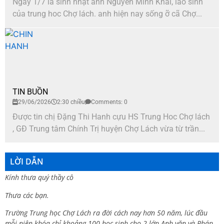
Ngày 1/7 là sinh nhật anh Nguyễn Minh Khai, lão sinh
của trung hoc Chợ lách. anh hiện nay sống ỡ cã Chợ...
TIN BUỒN
29/06/2026
2:30 chiều
Comments: 0
Được tin chị Đặng Thi Hanh cựu HS Trung Hoc Chợ lách
, GĐ Trung tâm Chính Trị huyện Chợ Lách vừa từ trần...
LỜI DẪN
Kính thưa quý thầy cô
Thưa các bạn.
Trường Trung học Chợ Lách ra đời cách nay hơn 50 năm, lúc đầu
mỗi niên khóa chỉ khoảng 100 học sinh cho 2 lớp Anh văn và Pháp