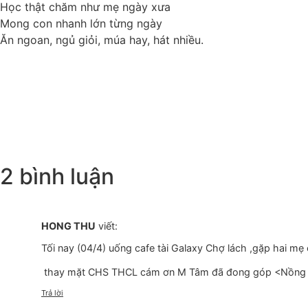
Học thật chăm như mẹ ngày xưa
Mong con nhanh lớn từng ngày
Ăn ngoan, ngủ giỏi, múa hay, hát nhiều.
2 bình luận
HONG THU
viết:
Tối nay (04/4) uống cafe tài Galaxy Chợ lách ,gặp hai m
thay mặt CHS THCL cám ơn M Tâm đã đong góp <Nồng Độ> 
Trả lời