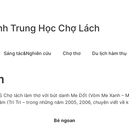
nh Trung Học Chợ Lách
Sáng tác&Nghiên cứu
Chợ thơ
Du lịch hàm thụ
m
CHS Chợ lách làm thơ với bút danh Me Dốt (Vòm Me Xanh – 
 (Trí Tri – trong những năm 2005, 2006, chuyên viết về ki
Bé ngoan