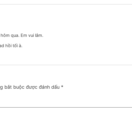
 hôm qua. Em vui lắm.
 hồi tối à.
ng bắt buộc được đánh dấu
*