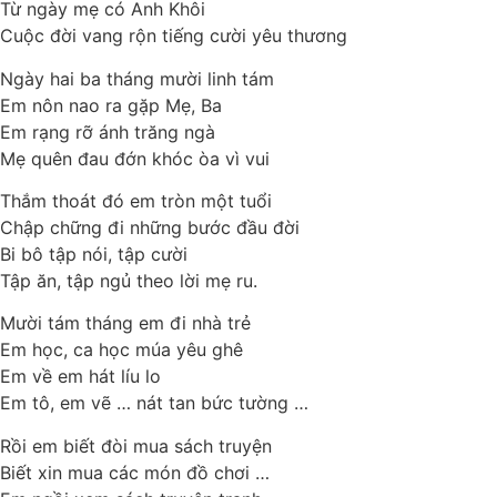
Từ ngày mẹ có Anh Khôi
Cuộc đời vang rộn tiếng cười yêu thương
Ngày hai ba tháng mười linh tám
Em nôn nao ra gặp Mẹ, Ba
Em rạng rỡ ánh trăng ngà
Mẹ quên đau đớn khóc òa vì vui
Thắm thoát đó em tròn một tuổi
Chập chững đi những bước đầu đời
Bi bô tập nói, tập cười
Tập ăn, tập ngủ theo lời mẹ ru.
Mười tám tháng em đi nhà trẻ
Em học, ca học múa yêu ghê
Em về em hát líu lo
Em tô, em vẽ … nát tan bức tường …
Rồi em biết đòi mua sách truyện
Biết xin mua các món đồ chơi …