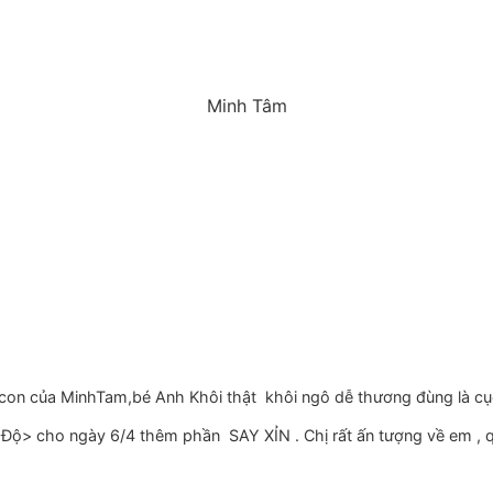
Minh Tâm
ẹ con của MinhTam,bé Anh Khôi thật khôi ngô dễ thương đùng là cụ
cho ngày 6/4 thêm phần SAY XỈN . Chị rất ấn tượng về em , qua t