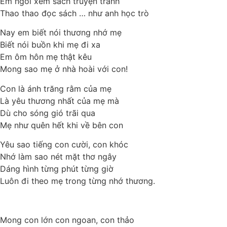
Em ngồi xem sách truyện tranh
Thao thao đọc sách … như anh học trò
Nay em biết nói thương nhớ mẹ
Biết nói buồn khi mẹ đi xa
Em ôm hôn mẹ thật kêu
Mong sao mẹ ở nhà hoài với con!
Con là ánh trăng rằm của mẹ
Là yêu thương nhất của mẹ mà
Dù cho sóng gió trãi qua
Mẹ như quên hết khi về bên con
Yêu sao tiếng con cười, con khóc
Nhớ làm sao nét mặt thơ ngây
Dáng hình từng phút từng giờ
Luôn đi theo mẹ trong từng nhớ thương.
Mong con lớn con ngoan, con thảo