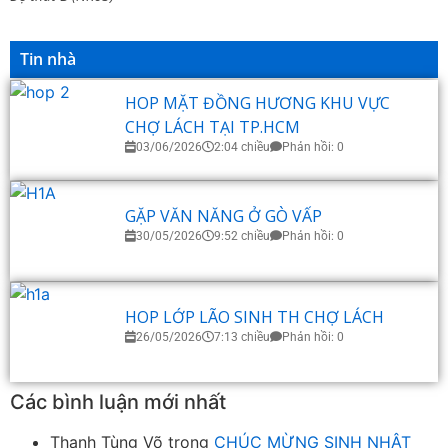
Tin nhà
HOP MẶT ĐỒNG HƯƠNG KHU VỰC
CHỢ LÁCH TẠI TP.HCM
03/06/2026
2:04 chiều
Phản hồi: 0
GẶP VĂN NĂNG Ở GÒ VẤP
30/05/2026
9:52 chiều
Phản hồi: 0
HOP LỚP LÃO SINH TH CHỢ LÁCH
26/05/2026
7:13 chiều
Phản hồi: 0
Các bình luận mới nhất
Thanh Tùng Võ
trong
CHÚC MỪNG SINH NHẬT