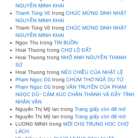
NGUYỄN MINH KHAI
Thanh Tùng Võ
trong
CHÚC MỪNG SINH NHẬT
NGUYỄN MINH KHAI
Thanh Tùng Võ
trong
CHÚC MỪNG SINH NHẬT
NGUYỄN MINH KHAI
Ngọc Thu
trong
TIN BUỒN
Hoai Thuong
trong
CHỢ LỘ ĐẤT
Hoai Thuong
trong
NHỚ ANH NGUYỄN THANH
SỬ
Hoai Thuong
trong
NẺO CHIỀU CỦA NHẬT LỆ
Phạm Ngọc Dũ
trong
CHÙM THƠ NGÃ DU TỬ
Phạm Ngọc Dũ
trong
VĂN TRUYỆN CỦA PHẠM
NGỌC DŨ- CẢM XÚC CHÂN THÀNH VÀ ĐẦY TÍNH
NHÂN VĂN
Nguyễn Thị Mỹ lan
trong
Trang giấy còn để mở
Nguyễn Thị Mỹ lan
trong
Trang giấy còn để mở
LUONG MINH
trong
MỜI CHS TRUNG HOC CHỢ
LÁCH