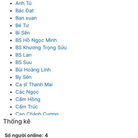
Anh Tú
Bác Đạt
Ban xuan
Bé Tư
Bi Sên
BS Hồ Ngọc Minh
BS Khương Trọng Sửu
BS Lan
BS Suu
Bùi Hoàng Linh
By Sên
Ca sĩ Thanh Mai
Các Ngọc
Cẩm Hồng
Cẩm Trúc
Cao Chánh Cương
Thống kê
Cao Nhật Quyên
chánh thu
Số người online: 4
Chích Chị