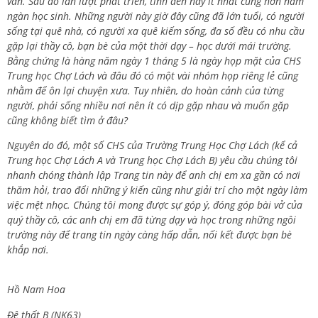
văn. Sau đó lần lượt phát triển, tính đến nay ít nhất cũng hơn năm
ngàn học sinh. Những người này giờ đây cũng đã lớn tuổi, có người
sống tại quê nhà, có người xa quê kiếm sống, đa số đều có nhu cầu
gặp lại thầy cô, bạn bè của một thời dạy – học dưới mái trường.
Bằng chứng là hàng năm ngày 1 tháng 5 là ngày họp mặt của CHS
Trung học Chợ Lách và đâu đó có một vài nhóm họp riêng lẻ cũng
nhằm để ôn lại chuyện xưa. Tuy nhiên, do hoàn cảnh của từng
người, phải sống nhiều nơi nên ít có dịp gặp nhau và muốn gặp
cũng không biết tìm ở đâu?
Nguyên do đó, một số CHS của Trường Trung Học Chợ Lách (kể cả
Trung học Chợ Lách A và Trung học Chợ Lách B) yêu cầu chúng tôi
nhanh chóng thành lập Trang tin này để anh chị em xa gần có nơi
thăm hỏi, trao đổi những ý kiến cũng như giải trí cho một ngày làm
việc mệt nhọc. Chúng tôi mong được sự góp ý, đóng góp bài vở của
quý thầy cô, các anh chị em đã từng dạy và học trong những ngôi
trường này để trang tin ngày càng hấp dẫn, nối kết được bạn bè
khắp nơi.
Hồ Nam Hoa
Đệ thất B (NK63)