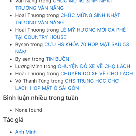
Văn Năng
trong
CHÚC MỪNG SINH NHẬT
TRƯỜNG VĂN NĂNG
Hoài Thương
trong
CHÚC MỪNG SINH NHẬT
TRƯỜNG VĂN NĂNG
Hoài Thương
trong
LÊ MỸ HƯƠNG MỜI CÀ PHÊ
TẠI COUNTRY HOUSE
Bysen
trong
CƯU HS KHÓA 70 HOP MẶT SAU 53
NĂM
By sen
trong
TIN BUỒN
Lương Minh
trong
CHUYỆN ĐÒ XE VỀ CHỢ LÁCH
Hoài Thương
trong
CHUYỆN ĐÒ XE VỀ CHỢ LÁCH
Võ Thanh Tùng
trong
CHS TRUNG HOC CHỢ
LÁCH HOP MẶT Ở SÀI GÒN
Bình luận nhiều trong tuần
None found
Tác giả
Anh Minh