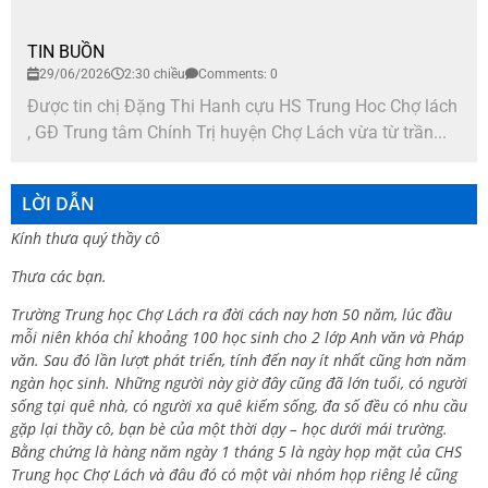
TIN BUỒN
29/06/2026
2:30 chiều
Comments: 0
Được tin chị Đặng Thi Hanh cựu HS Trung Hoc Chợ lách
, GĐ Trung tâm Chính Trị huyện Chợ Lách vừa từ trần...
LỜI DẪN
Kính thưa quý thầy cô
Thưa các bạn.
Trường Trung học Chợ Lách ra đời cách nay hơn 50 năm, lúc đầu
mỗi niên khóa chỉ khoảng 100 học sinh cho 2 lớp Anh văn và Pháp
văn. Sau đó lần lượt phát triển, tính đến nay ít nhất cũng hơn năm
ngàn học sinh. Những người này giờ đây cũng đã lớn tuổi, có người
sống tại quê nhà, có người xa quê kiếm sống, đa số đều có nhu cầu
gặp lại thầy cô, bạn bè của một thời dạy – học dưới mái trường.
Bằng chứng là hàng năm ngày 1 tháng 5 là ngày họp mặt của CHS
Trung học Chợ Lách và đâu đó có một vài nhóm họp riêng lẻ cũng