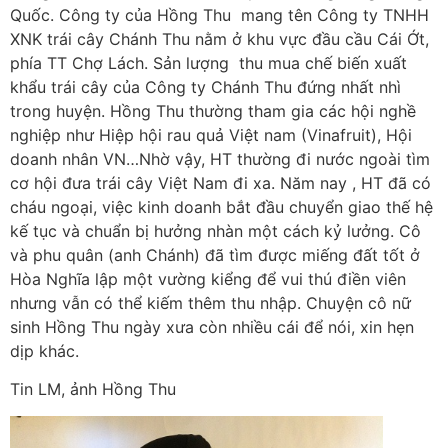
Quốc. Công ty của Hồng Thu mang tên Công ty TNHH
XNK trái cây Chánh Thu nằm ở khu vực đầu cầu Cái Ớt,
phía TT Chợ Lách. Sản lượng thu mua chế biến xuất
khẩu trái cây của Công ty Chánh Thu đứng nhất nhì
trong huyện. Hồng Thu thường tham gia các hội nghề
nghiệp như Hiệp hội rau quả Việt nam (Vinafruit), Hội
doanh nhân VN…Nhờ vậy, HT thường đi nước ngoài tìm
cơ hội đưa trái cây Việt Nam đi xa. Năm nay , HT đã có
cháu ngoại, việc kinh doanh bắt đầu chuyển giao thế hệ
kế tục và chuẩn bị hưởng nhàn một cách kỷ lưởng. Cô
và phu quân (anh Chánh) đã tìm được miếng đất tốt ở
Hòa Nghĩa lập một vường kiểng để vui thú điền viên
nhưng vẫn có thể kiếm thêm thu nhập. Chuyện cô nữ
sinh Hồng Thu ngày xưa còn nhiều cái để nói, xin hẹn
dịp khác.
Tin LM, ảnh Hồng Thu