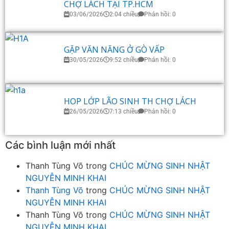
CHỢ LÁCH TẠI TP.HCM
03/06/2026
2:04 chiều
Phản hồi: 0
GẶP VĂN NĂNG Ở GÒ VẤP
30/05/2026
9:52 chiều
Phản hồi: 0
HOP LỚP LÃO SINH TH CHỢ LÁCH
26/05/2026
7:13 chiều
Phản hồi: 0
Các bình luận mới nhất
Thanh Tùng Võ
trong
CHÚC MỪNG SINH NHẬT
NGUYỄN MINH KHAI
Thanh Tùng Võ
trong
CHÚC MỪNG SINH NHẬT
NGUYỄN MINH KHAI
Thanh Tùng Võ
trong
CHÚC MỪNG SINH NHẬT
NGUYỄN MINH KHAI