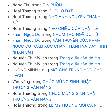
Ngọc Thu
trong
TIN BUỒN
Hoai Thuong
trong
CHỢ LỘ ĐẤT
Hoai Thuong
trong
NHỚ ANH NGUYỄN THANH
SỬ
Hoai Thuong
trong
NẺO CHIỀU CỦA NHẬT LỆ
Phạm Ngọc Dũ
trong
CHÙM THƠ NGÃ DU TỬ
Phạm Ngọc Dũ
trong
VĂN TRUYỆN CỦA PHẠM
NGỌC DŨ- CẢM XÚC CHÂN THÀNH VÀ ĐẦY TÍNH
NHÂN VĂN
Nguyễn Thị Mỹ lan
trong
Trang giấy còn để mở
Nguyễn Thị Mỹ lan
trong
Trang giấy còn để mở
LUONG MINH
trong
MỜI CHS TRUNG HOC CHỢ
LÁCH
Văn Năng
trong
CHÚC MỪNG SINH NHẬT
TRƯỜNG VĂN NĂNG
Hoài Thương
trong
CHÚC MỪNG SINH NHẬT
TRƯỜNG VĂN NĂNG
Hoài Thương
trong
LÊ MỸ HƯƠNG MỜI CÀ PHÊ