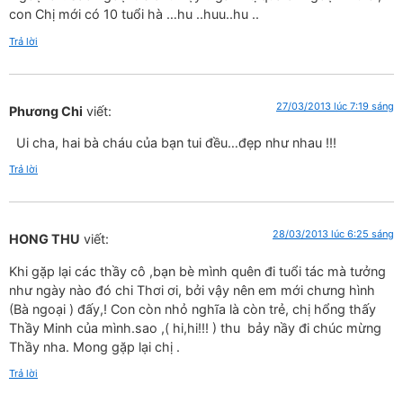
con Chị mới có 10 tuổi hà …hu ..huu..hu ..
Trả lời
27/03/2013 lúc 7:19 sáng
Phương Chi
viết:
Ui cha, hai bà cháu của bạn tui đều…đẹp như nhau !!!
Trả lời
28/03/2013 lúc 6:25 sáng
HONG THU
viết:
Khi gặp lại các thầy cô ,bạn bè mình quên đi tuổi tác mà tưởng
như ngày nào đó chi Thơi ơi, bởi vậy nên em mới chưng hình
(Bà ngoại ) đấy,! Con còn nhỏ nghĩa là còn trẻ, chị hổng thấy
Thầy Minh của mình.sao ,( hi,hi!!! ) thu bảy nầy đi chúc mừng
Thầy nha. Mong gặp lại chị .
Trả lời