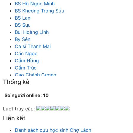
BS Hồ Ngọc Minh
BS Khương Trọng Sửu
BS Lan
BS Suu
Bùi Hoàng Linh
By Sên
Ca sĩ Thanh Mai
Các Ngọc
Cẩm Hồng
Cẩm Trúc
Cao Chánh Cương
Thống kê
Cao Nhật Quyên
chánh thu
Số người online: 10
Chích Chị
Chiêu Hiền
Lượt truy cập:
Chu Trầm Nguyên Minh
Liên kết
Cò Bằng
Cỏ may
Danh sách cựu học sinh Chợ Lách
Công Bình