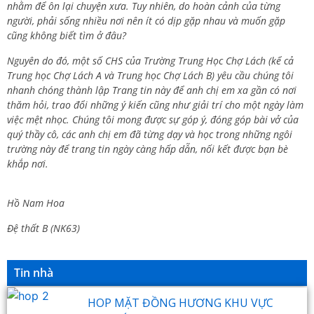
nhằm để ôn lại chuyện xưa. Tuy nhiên, do hoàn cảnh của từng
người, phải sống nhiều nơi nên ít có dịp gặp nhau và muốn gặp
cũng không biết tìm ở đâu?
Nguyên do đó, một số CHS của Trường Trung Học Chợ Lách (kể cả
Trung học Chợ Lách A và Trung học Chợ Lách B) yêu cầu chúng tôi
nhanh chóng thành lập Trang tin này để anh chị em xa gần có nơi
thăm hỏi, trao đổi những ý kiến cũng như giải trí cho một ngày làm
việc mệt nhọc. Chúng tôi mong được sự góp ý, đóng góp bài vở của
quý thầy cô, các anh chị em đã từng dạy và học trong những ngôi
trường này để trang tin ngày càng hấp dẫn, nối kết được bạn bè
khắp nơi.
Hồ Nam Hoa
Đệ thất B (NK63)
Tin nhà
HOP MẶT ĐỒNG HƯƠNG KHU VỰC