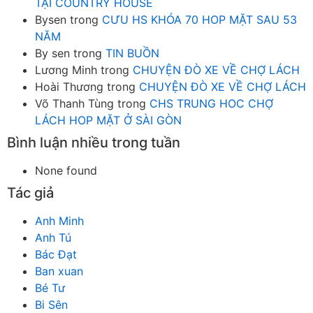
TẠI COUNTRY HOUSE
Bysen
trong
CƯU HS KHÓA 70 HOP MẶT SAU 53
NĂM
By sen
trong
TIN BUỒN
Lương Minh
trong
CHUYỆN ĐÒ XE VỀ CHỢ LÁCH
Hoài Thương
trong
CHUYỆN ĐÒ XE VỀ CHỢ LÁCH
Võ Thanh Tùng
trong
CHS TRUNG HOC CHỢ
LÁCH HOP MẶT Ở SÀI GÒN
Bình luận nhiều trong tuần
None found
Tác giả
Anh Minh
Anh Tú
Bác Đạt
Ban xuan
Bé Tư
Bi Sên