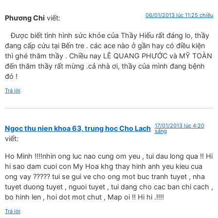
06/01/2013 lúc 11:25 chiều
Phương Chi
viết:
Được biết tình hình sức khỏe của Thầy Hiếu rất đáng lo, thầy
đang cấp cứu tại Bến tre . các ace nào ở gần hay có điều kiện
thì ghé thăm thầy . Chiều nay LÊ QUANG PHƯỚC và MỸ TOÀN
đến thăm thầy rất mừng .cả nhà ơi, thầy của mình đang bệnh
đó !
Trả lời
17/01/2013 lúc 4:20
Ngoc thu nien khoa 63, trung hoc Cho Lach
sáng
viết:
Ho Minh !!!!nhin ong luc nao cung om yeu , tui dau long qua !! Hi
hi sao dam cuoi con My Hoa khg thay hinh anh yeu kieu cua
ong vay ????? tui se gui ve cho ong mot buc tranh tuyet , nha
tuyet duong tuyet , nguoi tuyet , tui dang cho cac ban chi cach ,
bo hinh len , hoi dot mot chut , Map oi !! Hi hi .!!!!
Trả lời