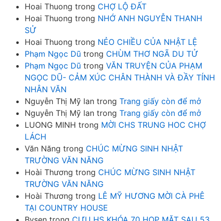
Hoai Thuong
trong
CHỢ LỘ ĐẤT
Hoai Thuong
trong
NHỚ ANH NGUYỄN THANH
SỬ
Hoai Thuong
trong
NẺO CHIỀU CỦA NHẬT LỆ
Phạm Ngọc Dũ
trong
CHÙM THƠ NGÃ DU TỬ
Phạm Ngọc Dũ
trong
VĂN TRUYỆN CỦA PHẠM
NGỌC DŨ- CẢM XÚC CHÂN THÀNH VÀ ĐẦY TÍNH
NHÂN VĂN
Nguyễn Thị Mỹ lan
trong
Trang giấy còn để mở
Nguyễn Thị Mỹ lan
trong
Trang giấy còn để mở
LUONG MINH
trong
MỜI CHS TRUNG HOC CHỢ
LÁCH
Văn Năng
trong
CHÚC MỪNG SINH NHẬT
TRƯỜNG VĂN NĂNG
Hoài Thương
trong
CHÚC MỪNG SINH NHẬT
TRƯỜNG VĂN NĂNG
Hoài Thương
trong
LÊ MỸ HƯƠNG MỜI CÀ PHÊ
TẠI COUNTRY HOUSE
Bysen
trong
CƯU HS KHÓA 70 HOP MẶT SAU 53