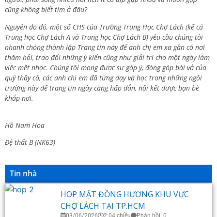
cũng không biết tìm ở đâu?
Nguyên do đó, một số CHS của Trường Trung Học Chợ Lách (kể cả
Trung học Chợ Lách A và Trung học Chợ Lách B) yêu cầu chúng tôi
nhanh chóng thành lập Trang tin này để anh chị em xa gần có nơi
thăm hỏi, trao đổi những ý kiến cũng như giải trí cho một ngày làm
việc mệt nhọc. Chúng tôi mong được sự góp ý, đóng góp bài vở của
quý thầy cô, các anh chị em đã từng dạy và học trong những ngôi
trường này để trang tin ngày càng hấp dẫn, nối kết được bạn bè
khắp nơi.
Hồ Nam Hoa
Đệ thất B (NK63)
Tin nhà
HOP MẶT ĐỒNG HƯƠNG KHU VỰC
CHỢ LÁCH TẠI TP.HCM
03/06/2026
2:04 chiều
Phản hồi: 0