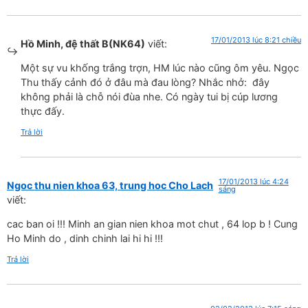
17/01/2013 lúc 8:21 chiều
Hồ Minh, đệ thất B(NK64)
viết:
Một sự vu khống trắng trợn, HM lúc nào cũng ôm yêu. Ngọc
Thu thấy cảnh đó ở đâu mà đau lòng? Nhắc nhở: đây
không phải là chỗ nói đùa nhe. Có ngày tui bị cúp lương
thực đấy.
Trả lời
17/01/2013 lúc 4:24
Ngoc thu nien khoa 63, trung hoc Cho Lach
sáng
viết:
cac ban oi !!! Minh an gian nien khoa mot chut , 64 lop b ! Cung
Ho Minh do , dinh chinh lai hi hi !!!
Trả lời