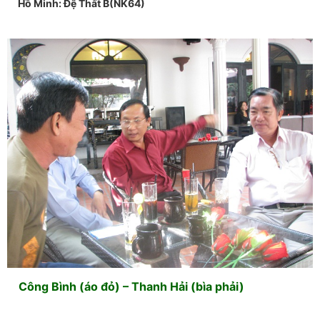
Hồ Minh: Đệ Thất B(NK64)
Công Bình (áo đỏ) – Thanh Hải (bìa phải)