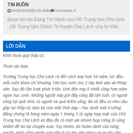
TIN BUỒN
29/06/2026
2:30 chiều
Comments: 0
Được tin chị Đặng Thi Hanh cựu HS Trung Hoc Chợ lách
, GĐ Trung tâm Chính Trị huyện Chợ Lách vừa từ trần...
LỜI DẪN
Kính thưa quý thầy cô
Thưa các bạn.
Trường Trung học Chợ Lách ra đời cách nay hơn 50 năm, lúc đầu
mỗi niên khóa chỉ khoảng 100 học sinh cho 2 lớp Anh văn và Pháp
văn. Sau đó lần lượt phát triển, tính đến nay ít nhất cũng hơn năm
ngàn học sinh. Những người này giờ đây cũng đã lớn tuổi, có người
sống tại quê nhà, có người xa quê kiếm sống, đa số đều có nhu cầu
gặp lại thầy cô, bạn bè của một thời dạy – học dưới mái trường.
Bằng chứng là hàng năm ngày 1 tháng 5 là ngày họp mặt của CHS
Trung học Chợ Lách và đâu đó có một vài nhóm họp riêng lẻ cũng
nhằm để ôn lại chuyện xưa. Tuy nhiên, do hoàn cảnh của từng
người, phải sống nhiều nơi nên ít có dịp gặp nhau và muốn gặp