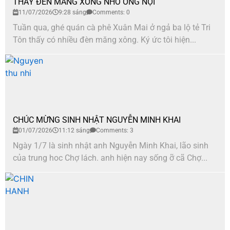
THẤY ĐÈN MĂNG XONG NHỚ ÔNG NỘI
11/07/2026
9:28 sáng
Comments: 0
Tuần qua, ghé quán cà phê Xuân Mai ở ngả ba lộ tẻ Tri
Tôn thấy có nhiều đèn măng xông. Ký ức tôi hiện...
CHÚC MỪNG SINH NHẬT NGUYỄN MINH KHAI
01/07/2026
11:12 sáng
Comments: 3
Ngày 1/7 là sinh nhật anh Nguyễn Minh Khai, lão sinh
của trung hoc Chợ lách. anh hiện nay sống ỡ cã Chợ...