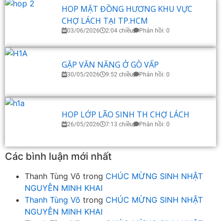
HOP MẶT ĐỒNG HƯƠNG KHU VỰC
CHỢ LÁCH TẠI TP.HCM
03/06/2026
2:04 chiều
Phản hồi: 0
GẶP VĂN NĂNG Ở GÒ VẤP
30/05/2026
9:52 chiều
Phản hồi: 0
HOP LỚP LÃO SINH TH CHỢ LÁCH
26/05/2026
7:13 chiều
Phản hồi: 0
Các bình luận mới nhất
Thanh Tùng Võ
trong
CHÚC MỪNG SINH NHẬT
NGUYỄN MINH KHAI
Thanh Tùng Võ
trong
CHÚC MỪNG SINH NHẬT
NGUYỄN MINH KHAI