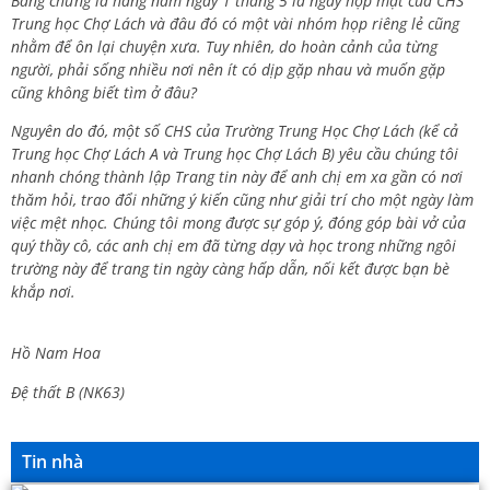
Bằng chứng là hàng năm ngày 1 tháng 5 là ngày họp mặt của CHS
Trung học Chợ Lách và đâu đó có một vài nhóm họp riêng lẻ cũng
nhằm để ôn lại chuyện xưa. Tuy nhiên, do hoàn cảnh của từng
người, phải sống nhiều nơi nên ít có dịp gặp nhau và muốn gặp
cũng không biết tìm ở đâu?
Nguyên do đó, một số CHS của Trường Trung Học Chợ Lách (kể cả
Trung học Chợ Lách A và Trung học Chợ Lách B) yêu cầu chúng tôi
nhanh chóng thành lập Trang tin này để anh chị em xa gần có nơi
thăm hỏi, trao đổi những ý kiến cũng như giải trí cho một ngày làm
việc mệt nhọc. Chúng tôi mong được sự góp ý, đóng góp bài vở của
quý thầy cô, các anh chị em đã từng dạy và học trong những ngôi
trường này để trang tin ngày càng hấp dẫn, nối kết được bạn bè
khắp nơi.
Hồ Nam Hoa
Đệ thất B (NK63)
Tin nhà