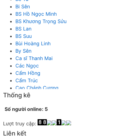
Bi Sên
BS Hồ Ngọc Minh
BS Khương Trọng Sửu
BS Lan
BS Suu
Bùi Hoàng Linh
By Sên
Ca sĩ Thanh Mai
Các Ngọc
Cẩm Hồng
Cẩm Trúc
Cao Chánh Cương
Thống kê
Cao Nhật Quyên
chánh thu
Số người online: 5
Chích Chị
Chiêu Hiền
Lượt truy cập:
Chu Trầm Nguyên Minh
Cò Bằng
Liên kết