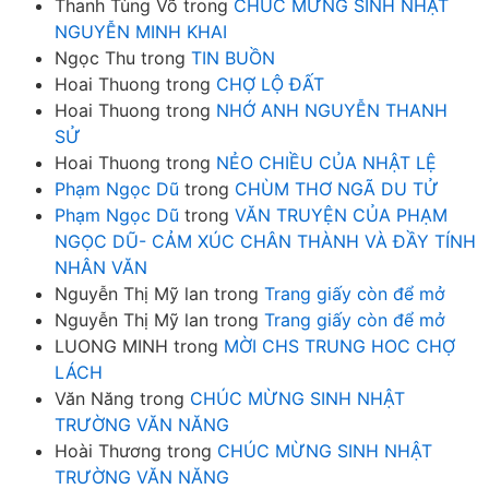
Thanh Tùng Võ
trong
CHÚC MỪNG SINH NHẬT
NGUYỄN MINH KHAI
Ngọc Thu
trong
TIN BUỒN
Hoai Thuong
trong
CHỢ LỘ ĐẤT
Hoai Thuong
trong
NHỚ ANH NGUYỄN THANH
SỬ
Hoai Thuong
trong
NẺO CHIỀU CỦA NHẬT LỆ
Phạm Ngọc Dũ
trong
CHÙM THƠ NGÃ DU TỬ
Phạm Ngọc Dũ
trong
VĂN TRUYỆN CỦA PHẠM
NGỌC DŨ- CẢM XÚC CHÂN THÀNH VÀ ĐẦY TÍNH
NHÂN VĂN
Nguyễn Thị Mỹ lan
trong
Trang giấy còn để mở
Nguyễn Thị Mỹ lan
trong
Trang giấy còn để mở
LUONG MINH
trong
MỜI CHS TRUNG HOC CHỢ
LÁCH
Văn Năng
trong
CHÚC MỪNG SINH NHẬT
TRƯỜNG VĂN NĂNG
Hoài Thương
trong
CHÚC MỪNG SINH NHẬT
TRƯỜNG VĂN NĂNG