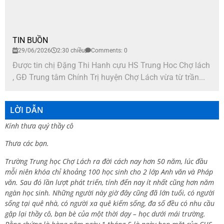
TIN BUỒN
29/06/2026
2:30 chiều
Comments: 0
Được tin chị Đặng Thi Hanh cựu HS Trung Hoc Chợ lách
, GĐ Trung tâm Chính Trị huyện Chợ Lách vừa từ trần...
LỜI DẪN
Kính thưa quý thầy cô
Thưa các bạn.
Trường Trung học Chợ Lách ra đời cách nay hơn 50 năm, lúc đầu
mỗi niên khóa chỉ khoảng 100 học sinh cho 2 lớp Anh văn và Pháp
văn. Sau đó lần lượt phát triển, tính đến nay ít nhất cũng hơn năm
ngàn học sinh. Những người này giờ đây cũng đã lớn tuổi, có người
sống tại quê nhà, có người xa quê kiếm sống, đa số đều có nhu cầu
gặp lại thầy cô, bạn bè của một thời dạy – học dưới mái trường.