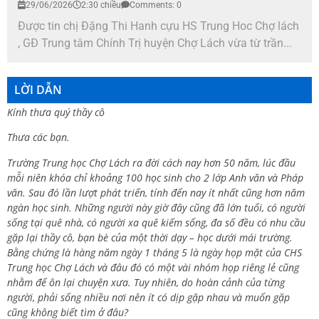
29/06/2026
2:30 chiều
Comments: 0
Được tin chị Đặng Thi Hanh cựu HS Trung Hoc Chợ lách
, GĐ Trung tâm Chính Trị huyện Chợ Lách vừa từ trần...
LỜI DẪN
Kính thưa quý thầy cô
Thưa các bạn.
Trường Trung học Chợ Lách ra đời cách nay hơn 50 năm, lúc đầu
mỗi niên khóa chỉ khoảng 100 học sinh cho 2 lớp Anh văn và Pháp
văn. Sau đó lần lượt phát triển, tính đến nay ít nhất cũng hơn năm
ngàn học sinh. Những người này giờ đây cũng đã lớn tuổi, có người
sống tại quê nhà, có người xa quê kiếm sống, đa số đều có nhu cầu
gặp lại thầy cô, bạn bè của một thời dạy – học dưới mái trường.
Bằng chứng là hàng năm ngày 1 tháng 5 là ngày họp mặt của CHS
Trung học Chợ Lách và đâu đó có một vài nhóm họp riêng lẻ cũng
nhằm để ôn lại chuyện xưa. Tuy nhiên, do hoàn cảnh của từng
người, phải sống nhiều nơi nên ít có dịp gặp nhau và muốn gặp
cũng không biết tìm ở đâu?