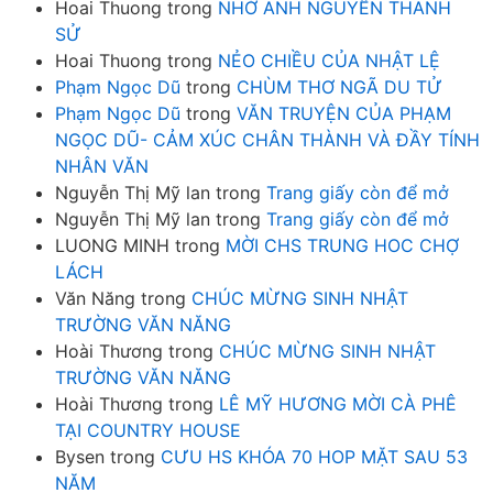
Hoai Thuong
trong
NHỚ ANH NGUYỄN THANH
SỬ
Hoai Thuong
trong
NẺO CHIỀU CỦA NHẬT LỆ
Phạm Ngọc Dũ
trong
CHÙM THƠ NGÃ DU TỬ
Phạm Ngọc Dũ
trong
VĂN TRUYỆN CỦA PHẠM
NGỌC DŨ- CẢM XÚC CHÂN THÀNH VÀ ĐẦY TÍNH
NHÂN VĂN
Nguyễn Thị Mỹ lan
trong
Trang giấy còn để mở
Nguyễn Thị Mỹ lan
trong
Trang giấy còn để mở
LUONG MINH
trong
MỜI CHS TRUNG HOC CHỢ
LÁCH
Văn Năng
trong
CHÚC MỪNG SINH NHẬT
TRƯỜNG VĂN NĂNG
Hoài Thương
trong
CHÚC MỪNG SINH NHẬT
TRƯỜNG VĂN NĂNG
Hoài Thương
trong
LÊ MỸ HƯƠNG MỜI CÀ PHÊ
TẠI COUNTRY HOUSE
Bysen
trong
CƯU HS KHÓA 70 HOP MẶT SAU 53
NĂM