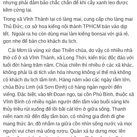
nhưng phải đảm bảo chắc chắn để khi cây xanh leo được
kềm cứng lại.
Trong xã Vĩnh Thành lại có làng mai, cung cấp cho làng mai
Thủ Đức, cơ sở hoa kiểng nội thành TPHCM bán vào dịp
tết. Ngoài ra họ còn dùng mai làm kiểng bonsai với giá rẻ,
gọn nhẹ để bán cho khách du lịch.
Cái Mơn là vùng xứ đạo Thiên chúa, do vậy có nhiều nhà
thờ cổ ở xã Vĩnh Thành, xã Long Thới, kiến trúc độc đáo với
tuổi đời hàng trăm năm. Chùa chiền thì nhiều ở các xã khác,
không phải là di tích văn hóa nhưng không vì thế mà không
có khách du lịch tâm linh. Hàng năm vào các ngày rằm lớn,
chùa Bửu Linh (xã Sơn Định) có hàng ngàn người đến
viếng. Đặc biệt, vào tết Đoan ngọ, tại cồn Phú Bình, thuộc xã
Vĩnh Bình có nhiều ngàn người đến tắm vào buổi sáng khi
thủy triều rút xuống để lồi bãi cát lớn ở giữa sông. Thanh
niên nam nữ đến đây tắm bùn, có những gia đình đi ghe
mang thức ăn, đồ nhắm ra giữa cồn nhìn sông nước và mọi
người vui chơi mà uống rượu. Quán xá tự dưng mọc lên