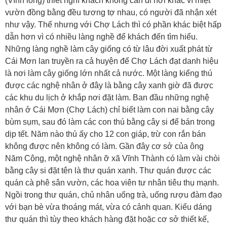
(Vĩnh long) thiết nghĩ khách không cần đi nơi khác vì miệt
vườn đồng bằng đều tương tợ nhau, có người đã nhận xét
như vậy. Thế nhưng với Chợ Lách thì có phần khác biệt hấp
dẫn hơn vì có nhiều làng nghề để khách đến tìm hiểu.
Những làng nghề làm cây giống có từ lâu đời xuất phát từ
Cái Mơn lan truyền ra cả huyện để Chợ Lách đạt danh hiệu
là nơi làm cây giống lớn nhất cả nước. Một làng kiểng thú
được các nghệ nhân ở đây là bằng cây xanh giờ đã được
các khu du lịch ở khắp nơi đặt làm. Ban đầu những nghệ
nhân ở Cái Mơn (Chợ Lách) chỉ biết làm con nai bằng cây
bùm sụm, sau đó làm các con thú bằng cây si để bán trong
dịp tết. Năm nào thú ấy cho 12 con giáp, trừ con rắn bán
không được nên không có làm. Gần đây cơ sở của ông
Năm Công, một nghệ nhân ỡ xã Vĩnh Thành có làm vài chòi
bằng cây si đặt tên là thư quán xanh. Thư quán được các
quán cà phê sân vườn, các hoa viên tư nhân tiêu thụ mạnh.
Ngồi trong thư quán, chủ nhân uống trà, uống rượu đàm đạo
với bạn bè vừa thoáng mát, vừa có cảnh quan. Kiểu dáng
thư quán thì tùy theo khách hàng đặt hoặc cơ sở thiết kế,