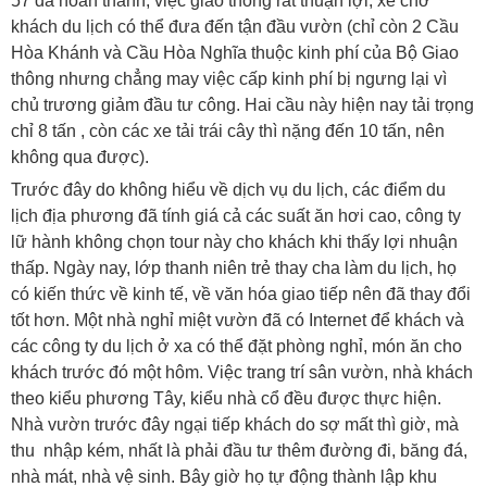
57 đã hoàn thành, việc giao thông rất thuận lợi, xe chở
khách du lịch có thể đưa đến tận đầu vườn (chỉ còn 2 Cầu
Hòa Khánh và Cầu Hòa Nghĩa thuộc kinh phí của Bộ Giao
thông nhưng chẳng may việc cấp kinh phí bị ngưng lại vì
chủ trương giảm đầu tư công. Hai cầu này hiện nay tải trọng
chỉ 8 tấn , còn các xe tải trái cây thì nặng đến 10 tấn, nên
không qua được).
Trước đây do không hiểu về dịch vụ du lịch, các điểm du
lịch địa phương đã tính giá cả các suất ăn hơi cao, công ty
lữ hành không chọn tour này cho khách khi thấy lợi nhuận
thấp. Ngày nay, lớp thanh niên trẻ thay cha làm du lịch, họ
có kiến thức về kinh tế, về văn hóa giao tiếp nên đã thay đổi
tốt hơn. Một nhà nghỉ miệt vườn đã có Internet để khách và
các công ty du lịch ở xa có thể đặt phòng nghỉ, món ăn cho
khách trước đó một hôm. Việc trang trí sân vườn, nhà khách
theo kiểu phương Tây, kiểu nhà cổ đều được thực hiện.
Nhà vườn trước đây ngại tiếp khách do sợ mất thì giờ, mà
thu nhập kém, nhất là phải đầu tư thêm đường đi, băng đá,
nhà mát, nhà vệ sinh. Bây giờ họ tự động thành lập khu