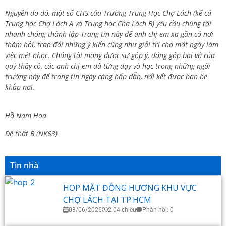
Nguyên do đó, một số CHS của Trường Trung Học Chợ Lách (kể cả
Trung học Chợ Lách A và Trung học Chợ Lách B) yêu cầu chúng tôi
nhanh chóng thành lập Trang tin này để anh chị em xa gần có nơi
thăm hỏi, trao đổi những ý kiến cũng như giải trí cho một ngày làm
việc mệt nhọc. Chúng tôi mong được sự góp ý, đóng góp bài vở của
quý thầy cô, các anh chị em đã từng dạy và học trong những ngôi
trường này để trang tin ngày càng hấp dẫn, nối kết được bạn bè
khắp nơi.
Hồ Nam Hoa
Đệ thất B (NK63)
Tin nhà
HOP MẶT ĐỒNG HƯƠNG KHU VỰC
CHỢ LÁCH TẠI TP.HCM
03/06/2026
2:04 chiều
Phản hồi: 0