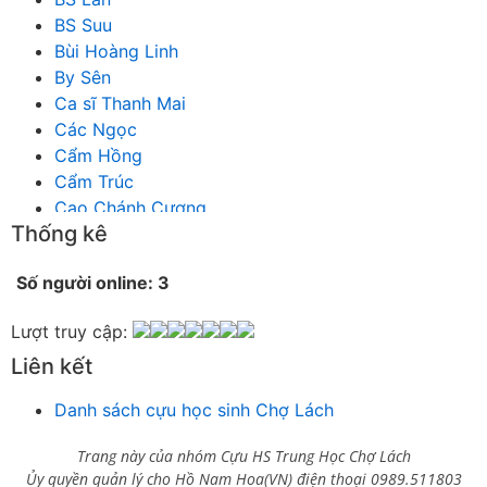
BS Suu
Bùi Hoàng Linh
By Sên
Ca sĩ Thanh Mai
Các Ngọc
Cẩm Hồng
Cẩm Trúc
Cao Chánh Cương
Thống kê
Cao Nhật Quyên
chánh thu
Số người online: 3
Chích Chị
Chiêu Hiền
Lượt truy cập:
Chu Trầm Nguyên Minh
Liên kết
Cò Bằng
Cỏ may
Danh sách cựu học sinh Chợ Lách
Công Bình
Công Hòa
Trang này của nhóm Cựu HS Trung Học Chợ Lách
Công Minh
Ủy quyền quản lý cho Hồ Nam Hoa(VN) điện thoại 0989.511803