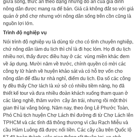
giữa sông, thức ăn theo dạng những đồ ăn của gia đình
nông dân được mang ra để bán. Giá cả không đắt so với giá
quán ở phố chợ nhưng với nông dân sống trên cồn cũng là
nguồn lợi lớn.
Trình độ nghiệp vụ
Nói trình độ nghiệp vụ là dùng từ cho có tính chuyên nghiệp,
chứ nông dân làm du lịch thì chỉ là đi học lóm. Họ đi du lịch
nhiều nơi, thấy được điều hay ở các vùng miền khác đem
về áp dụng. Mười năm về trước, chính quyền có mời các
công ty lữ hành về huyện khảo sát và có hỗ trợ vốn cho
nông dân để đầu tư nhà nghỉ, điểm du lịch. Đa số các công
ty đều thấy Chợ lách là xứ sở có nhiều tiềm năng, họ đã
thiết kế tour và đưa nhiều đoàn khách xuống tham quan ở
các làng nghề, thăm vườn cây ăn trái, nhưng rồi một thời
gian thì lại vắng bóng. Năm nay, theo ông Lê Phước Toàn,
Phó Chủ tịch huyện Chợ Lách thì đường đi từ Chợ Lách lên
TPHCM và các tỉnh đã thông thương vì cầu Rạch Miễu và
cầu Hàm Luông đã được nối liền. Các cây cầu trên Quốc lộ