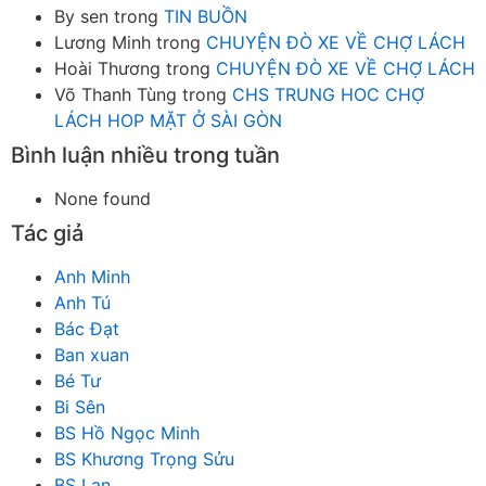
By sen
trong
TIN BUỒN
Lương Minh
trong
CHUYỆN ĐÒ XE VỀ CHỢ LÁCH
Hoài Thương
trong
CHUYỆN ĐÒ XE VỀ CHỢ LÁCH
Võ Thanh Tùng
trong
CHS TRUNG HOC CHỢ
LÁCH HOP MẶT Ở SÀI GÒN
Bình luận nhiều trong tuần
None found
Tác giả
Anh Minh
Anh Tú
Bác Đạt
Ban xuan
Bé Tư
Bi Sên
BS Hồ Ngọc Minh
BS Khương Trọng Sửu
BS Lan