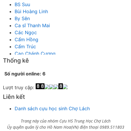
BS Suu
Bùi Hoàng Linh
By Sên
Ca sĩ Thanh Mai
Các Ngọc
Cẩm Hồng
Cẩm Trúc
Cao Chánh Cương
Thống kê
Cao Nhật Quyên
chánh thu
Số người online: 6
Chích Chị
Chiêu Hiền
Lượt truy cập:
Chu Trầm Nguyên Minh
Cò Bằng
Liên kết
Cỏ may
Danh sách cựu học sinh Chợ Lách
Công Bình
Công Hòa
Trang này của nhóm Cựu HS Trung Học Chợ Lách
Công Minh
Ủy quyền quản lý cho Hồ Nam Hoa(VN) điện thoại 0989.511803
Dang Chi