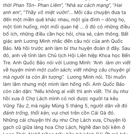
thời Phan Tôn- Phan Liêm
”, “
Nhà sư cách mạng
”, “
Hai
anh em
”, “
Thầy võ miệt vườn
”… Mỗi câu chuyện đưa ta
đến một miền quê khác nhau, một gia đình – dòng họ,
một tình huống, một mối quan hệ … ở đó có những điều
bổ ích, những điều cần học hỏi, chia sẻ, cảm thông. Bất
giác anh Lương Minh nhắc đến câu nói của anh Quốc
Bảo. Mà hồi trước anh làm bí thư huyện đoàn ở đây. Sau
đó, anh về tỉnh làm Chủ tịch Hội Liên hiệp Khoa học Bến
Tre. Anh Quốc Bảo nói với Lương Minh:
“Anh làm ơn viết
về huyện mình một cuốn sách; viết những câu chuyện gì
mà người ta còn ấn tượng”.
Lương Minh nói. Tôi muốn
làm lắm nhưng một mình làm hổng nổi. Anh Quốc Bảo
còn căn dặn: “Nếu không ai viết thì anh viết. Thí dụ như
hồi xưa ở Chợ Lách mình có nơi được người ta kêu
Vũng Tàu 2,
mà ngày Mùng 5 tháng 5, người dân về đó
đánh trống, thổi kèn
, vui chơi trên cồn Cái Gà đó.
Những cái chuyện thí dụ như Chợ Lách xưa, Chuyện lò
gạch cũ giữa làng hoa Chợ Lách, Nghề đan bội kẽm ở