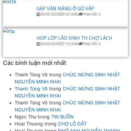
GẶP VĂN NĂNG Ở GÒ VẤP
30/05/2026
9:52 chiều
Phản hồi: 0
HOP LỚP LÃO SINH TH CHỢ LÁCH
26/05/2026
7:13 chiều
Phản hồi: 0
Các bình luận mới nhất
Thanh Tùng Võ
trong
CHÚC MỪNG SINH NHẬT
NGUYỄN MINH KHAI
Thanh Tùng Võ
trong
CHÚC MỪNG SINH NHẬT
NGUYỄN MINH KHAI
Thanh Tùng Võ
trong
CHÚC MỪNG SINH NHẬT
NGUYỄN MINH KHAI
Ngọc Thu
trong
TIN BUỒN
Hoai Thuong
trong
CHỢ LỘ ĐẤT
Hoai Thuong
trong
NHỚ ANH NGUYỄN THANH