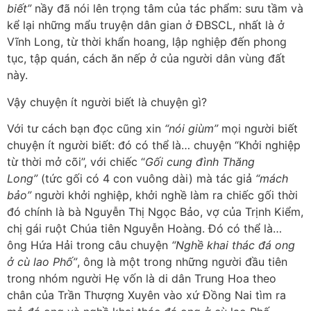
biết”
nầy đã nói lên trọng tâm của tác phẩm: sưu tầm và
kể lại những mẩu truyện dân gian ở ÐBSCL, nhất là ở
Vĩnh Long, từ thời khẩn hoang, lập nghiệp đến phong
tục, tập quán, cách ăn nếp ở của người dân vùng đất
này.
Vậy chuyện ít người biết là chuyện gì?
Với tư cách bạn đọc cũng xin
“nói giùm”
mọi người biết
chuyện ít người biết: đó có thể là… chuyện “Khởi nghiệp
từ thời mở cõi”, với chiếc “
Gối cung đình Thăng
Long”
(tức gối có 4 con vuông dài) mà tác giả
“mách
bảo”
người khởi nghiệp, khởi nghề làm ra chiếc gối thời
đó chính là bà Nguyễn Thị Ngọc Bảo, vợ của Trịnh Kiểm,
chị gái ruột Chúa tiên Nguyễn Hoàng. Đó có thể là…
ông Hứa Hải trong câu chuyện
“Nghề khai thác đá ong
ở cù lao Phố”
, ông là một trong những người đầu tiên
trong nhóm người Hẹ vốn là di dân Trung Hoa theo
chân của Trần Thượng Xuyên vào xứ Đồng Nai tìm ra