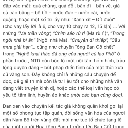
đập vào mắt: quá chừng, quá đỗi, bận đi – bận về, giá
cả cào bằng – bể bồ – nước đực – nước cái, nước
quậng; hoặc một số từ láy như: “Xanh xít – Đít đuôi”
(cho vay lấy lời là 6, cho vay 10 chạy ra 12, 15 lận) …
Với
những
“Ma thần vòng”, “Chim sáo rù rì
(Ma rù rì)”,
“Trong
ngôi nhà bí ẩn”
(Ngôi nhà Ma),
“Chuyện đi thiếp”, “Cầu
mưa giải hạn”…
cũng như chuyện “ông Ban Cố chết”
trong
“Nghề khai thác đá ong của người cù lao Phố”
ở
phần trước , NTD còn bộc lộ một nội tâm hóm hỉnh, trào
lộng duyên dáng – bút pháp điển hình của một thời xưa
cũ vàng son. Đây không chỉ là những câu chuyện để
đọc, để giải trí mà còn là tư liệu tốt cho những nhà văn
đang viết truyện kinh dị, hoặc các thể loại văn học có
yếu tố tâm linh, huyền ảo khác
(mời các bạn cùng đọc).
Đan xen vào chuyện kể, tác giả không quên khơi gợi lại
một số phong tục tập quán, đời sống văn hóa của người
dân Nam Bộ trên vùng đất mới như tục tổ chức tang lễ
của một người Hoa (ông Bang trưởng tên Ban Cố) trong