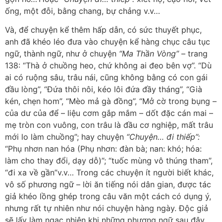
ống, một đỗi, bằng chang, bự chảng v.v…
Và, để chuyện kể thêm hấp dẫn, có sức thuyết phục,
anh đã khéo léo đưa vào chuyện kể hàng chục câu tục
ngữ, thành ngữ, như ở chuyện
“Ma Thần Vòng”
– trang
138: “Thà ở chuồng heo, chứ không ai đeo bên vợ”. “Dù
ai có ruộng sâu, trâu nái, cũng không bằng có con gái
đầu lòng”, “Đứa thôi nôi, kéo lôi đứa đầy tháng”, “Già
kén, chẹn hom”, “Mèo mả gà đồng”, “Mở cờ trong bụng –
của dư của để – liệu cơm gắp mắm – dốt đặc cán mai –
mẹ tròn con vuông, con trâu là đầu cơ nghiệp, mất trâu
mới lo làm chuồng”; hay chuyện
“Chuyện… đi thiếp”:
“Phụ nhơn nan hóa (Phụ nhơn: đàn bà; nan: khó; hóa:
làm cho thay đổi, dạy dỗ)”; “tuốc mùng vô thúng tham”,
“đi xa về gần”v.v… Trong các chuyện ít người biết khác,
vô số phương ngữ – lời ăn tiếng nói dân gian, được tác
giả khéo lồng ghép trong câu văn một cách có dụng ý,
nhưng rất tự nhiên như nói chuyện hàng ngày. Độc giả
sẽ lấy làm ngạc nhiên khi những phương ngữ sau đây