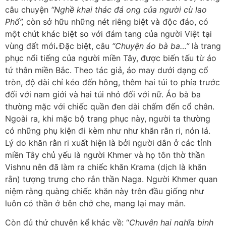
câu chuyện
“Nghề khai thác đá ong của người cù lao
Phố”,
còn sở hữu những nét riêng biệt và độc đáo, có
một chút khác biệt so với đám tang của người Việt tại
vùng đất mới
.
Đặc biệt, câu
“Chuyện áo bà ba…”
là trang
phục nổi tiếng của người miền Tây, được biến tấu từ áo
tứ thân miền Bắc. Theo tác giả, áo may dưới dạng cổ
tròn, độ dài chỉ kéo đến hông, thêm hai túi to phía trước
đối với nam giới và hai túi nhỏ đối với nữ. Áo bà ba
thường mặc với chiếc quần đen dài chấm đến cổ chân.
Ngoài ra, khi mặc bộ trang phục này, người ta thường
có những phụ kiện đi kèm như như khăn rằn ri, nón lá.
Lý do khăn rằn ri xuất hiện là bởi người dân ở các tỉnh
miền Tây chủ yếu là người Khmer và họ tôn thờ thần
Vishnu nên đã làm ra chiếc khăn Krama (dịch là khăn
rằn) tượng trưng cho rắn thần Naga. Người Khmer quan
niệm rằng quàng chiếc khăn này trên đầu giống như
luôn có thần ở bên chở che, mang lại may mắn.
Còn đủ thứ chuyện kể khác về: “
Chuyện hai nghĩa binh