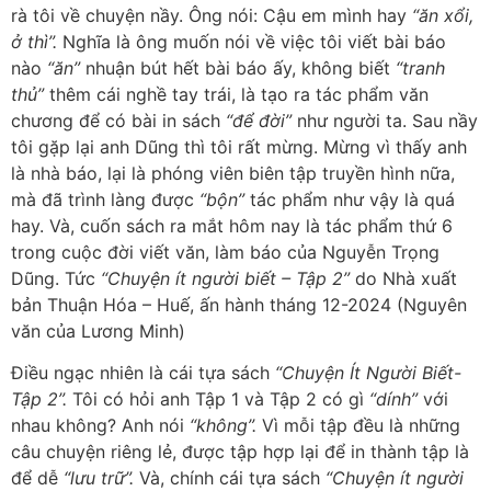
rà tôi về chuyện nầy. Ông nói: Cậu em mình hay
“ăn xổi,
ở thì”.
Nghĩa là ông muốn nói về việc tôi viết bài báo
nào
“ăn”
nhuận bút hết bài báo ấy, không biết
“tranh
thủ”
thêm cái nghề tay trái, là tạo ra tác phẩm văn
chương để có bài in sách
“để đời”
như người ta. Sau nầy
tôi gặp lại anh Dũng thì tôi rất mừng. Mừng vì thấy anh
là nhà báo, lại là phóng viên biên tập truyền hình nữa,
mà đã trình làng được
“bộn”
tác phẩm như vậy là quá
hay. Và, cuốn sách ra mắt hôm nay là tác phẩm thứ 6
trong cuộc đời viết văn, làm báo của Nguyễn Trọng
Dũng. Tức
“Chuyện ít người biết – Tập 2”
do Nhà xuất
bản Thuận Hóa – Huế, ấn hành tháng 12-2024 (Nguyên
văn của Lương Minh)
Điều ngạc nhiên là cái tựa sách
“Chuyện Ít Người Biết-
Tập 2”.
Tôi có hỏi anh Tập 1 và Tập 2 có gì
“dính”
với
nhau không? Anh nói
“không”.
Vì mỗi tập đều là những
câu chuyện riêng lẻ, được tập hợp lại để in thành tập là
để dễ
“lưu trữ”.
Và, chính cái tựa sách
“Chuyện ít người