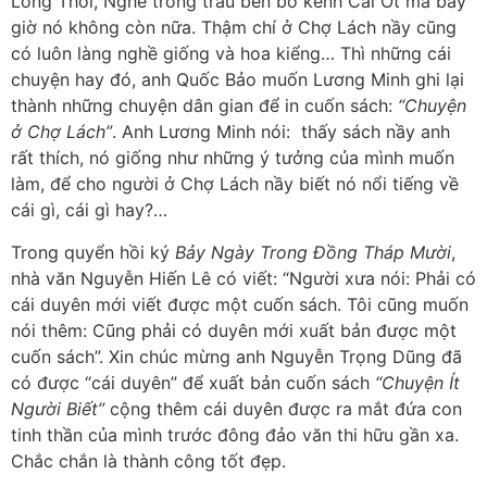
Long Thới, Nghề trồng trầu bền bờ kênh Cái Ớt mà bây
giờ nó không còn nữa. Thậm chí ở Chợ Lách nầy cũng
có luôn làng nghề giống và hoa kiểng… Thì những cái
chuyện hay đó, anh Quốc Bảo muốn Lương Minh ghi lại
thành những chuyện dân gian để in cuốn sách:
“Chuyện
ở Chợ Lách”
.
Anh Lương Minh nói: thấy sách nầy anh
rất thích, nó giống như những ý tưởng của mình muốn
làm, để cho người ở Chợ Lách nầy biết nó nổi tiếng về
cái gì, cái gì hay?…
Trong quyển hồi ký
Bảy Ngày Trong Đồng Tháp Mười
,
nhà văn Nguyễn Hiến Lê có viết: “Người xưa nói: Phải có
cái duyên mới viết được một cuốn sách. Tôi cũng muốn
nói thêm: Cũng phải có duyên mới xuất bản được một
cuốn sách”. Xin chúc mừng anh Nguyễn Trọng Dũng đã
có được “cái duyên” để xuất bản cuốn sách
“Chuyện Ít
Người Biết”
cộng thêm cái duyên được ra mắt đứa con
tinh thần của mình trước đông đảo văn thi hữu gần xa.
Chắc chắn là thành công tốt đẹp.