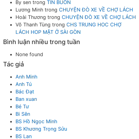
By sen
trong
TIN BUỒN
Lương Minh
trong
CHUYỆN ĐÒ XE VỀ CHỢ LÁCH
Hoài Thương
trong
CHUYỆN ĐÒ XE VỀ CHỢ LÁCH
Võ Thanh Tùng
trong
CHS TRUNG HOC CHỢ
LÁCH HOP MẶT Ở SÀI GÒN
Bình luận nhiều trong tuần
None found
Tác giả
Anh Minh
Anh Tú
Bác Đạt
Ban xuan
Bé Tư
Bi Sên
BS Hồ Ngọc Minh
BS Khương Trọng Sửu
BS Lan