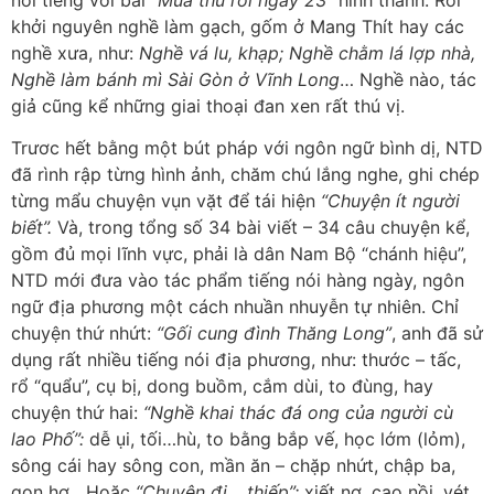
khởi nguyên nghề làm gạch, gốm ở Mang Thít hay các
nghề xưa, như:
Nghề vá lu, khạp; Nghề chằm lá lợp nhà,
Nghề làm bánh mì Sài Gòn ở Vĩnh Long
… Nghề nào, tác
giả cũng kể những giai thoại đan xen rất thú vị.
Trươc hết bằng một bút pháp với ngôn ngữ bình dị, NTD
đã rình rập từng hình ảnh, chăm chú lắng nghe, ghi chép
từng mẩu chuyện vụn vặt để tái hiện
“Chuyện ít người
biết”.
Và, trong tổng số 34 bài viết – 34 câu chuyện kể,
gồm đủ mọi lĩnh vực, phải là dân Nam Bộ “chánh hiệu”,
NTD mới đưa vào tác phẩm tiếng nói hàng ngày, ngôn
ngữ địa phương một cách nhuần nhuyễn tự nhiên. Chỉ
chuyện thứ nhứt:
“Gối cung đình Thăng Long”
, anh đã sử
dụng rất nhiều tiếng nói địa phương, như: thước – tấc,
rổ “quẩu”, cụ bị, dong buồm, cắm dùi, to đùng, hay
chuyện thứ hai:
“Nghề khai thác đá ong của người cù
lao Phố”:
dễ ụi, tối…hù, to bằng bắp vế, học lớm (lỏm),
sông cái hay sông con, mần ăn – chặp nhứt, chập ba,
gọn hơ…
Hoặc
“Chuyện đi… thiếp”:
xiết nợ, cạo nồi, vét