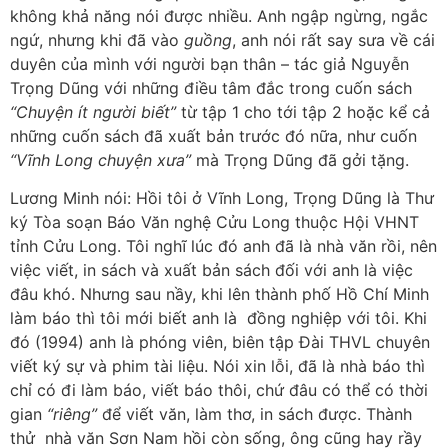
không khả năng nói được nhiều. Anh ngập ngừng, ngắc
ngứ, nhưng khi đã vào
guồng
, anh nói rất say sưa về cái
duyên của mình với người bạn thân – tác giả Nguyễn
Trọng Dũng với những điều tâm đắc trong cuốn sách
“Chuyện ít người biết”
từ tập 1 cho tới tập 2 hoặc kể cả
những cuốn sách đã xuất bản trước đó nữa, như cuốn
“Vĩnh Long chuyện xưa”
mà Trọng Dũng đã gởi tặng.
Lương Minh nói: Hồi tôi ở Vĩnh Long, Trọng Dũng là Thư
ký Tòa soạn Báo Văn nghệ Cửu Long thuộc Hội VHNT
tỉnh Cửu Long. Tôi nghĩ lúc đó anh đã là nhà văn rồi, nên
việc viết, in sách và xuất bản sách đối với anh là việc
đâu khó. Nhưng sau nầy, khi lên thành phố Hồ Chí Minh
làm báo thì tôi mới biết anh là đồng nghiệp với tôi. Khi
đó (1994) anh là phóng viên, biên tập Đài THVL chuyên
viết ký sự và phim tài liệu. Nói xin lỗi, đã là nhà báo thì
chỉ có đi làm báo, viết báo thôi, chứ đâu có thể có thời
gian
“riêng”
để viết văn, làm thơ, in sách được. Thành
thử nhà văn Sơn Nam hồi còn sống, ông cũng hay rầy