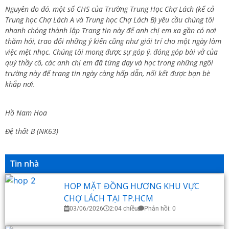
Nguyên do đó, một số CHS của Trường Trung Học Chợ Lách (kể cả
Trung học Chợ Lách A và Trung học Chợ Lách B) yêu cầu chúng tôi
nhanh chóng thành lập Trang tin này để anh chị em xa gần có nơi
thăm hỏi, trao đổi những ý kiến cũng như giải trí cho một ngày làm
việc mệt nhọc. Chúng tôi mong được sự góp ý, đóng góp bài vở của
quý thầy cô, các anh chị em đã từng dạy và học trong những ngôi
trường này để trang tin ngày càng hấp dẫn, nối kết được bạn bè
khắp nơi.
Hồ Nam Hoa
Đệ thất B (NK63)
Tin nhà
HOP MẶT ĐỒNG HƯƠNG KHU VỰC
CHỢ LÁCH TẠI TP.HCM
03/06/2026
2:04 chiều
Phản hồi: 0