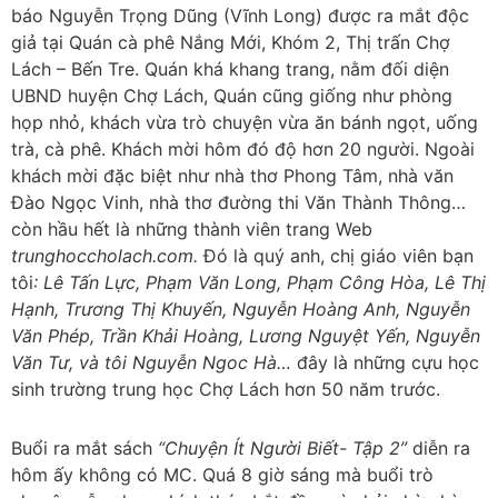
báo Nguyễn Trọng Dũng (Vĩnh Long) được ra mắt độc
giả tại Quán cà phê Nắng Mới, Khóm 2, Thị trấn Chợ
Lách – Bến Tre. Quán khá khang trang, nằm đối diện
UBND huyện Chợ Lách, Quán cũng giống như phòng
họp nhỏ, khách vừa trò chuyện vừa ăn bánh ngọt, uống
trà, cà phê. Khách mời hôm đó độ hơn 20 người. Ngoài
khách mời đặc biệt như nhà thơ Phong Tâm, nhà văn
Đào Ngọc Vinh, nhà thơ đường thi Văn Thành Thông…
còn hầu hết là những thành viên trang Web
trunghoccholach.com.
Đó là quý anh, chị giáo viên bạn
tôi
: Lê Tấn Lực, Phạm Văn Long, Phạm Công Hòa, Lê Thị
Hạnh, Trương Thị Khuyến, Nguyễn Hoàng Anh, Nguyễn
Văn Phép, Trần Khải Hoàng, Lương Nguyệt Yến, Nguyễn
Văn Tư, và tôi Nguyễn Ngoc Hà…
đây là những cựu học
sinh trường trung học Chợ Lách hơn 50 năm trước.
Buổi ra mắt sách
“Chuyện Ít Người Biết- Tập 2”
diễn ra
hôm ấy không có MC. Quá 8 giờ sáng mà buổi trò