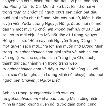
chuyện vẫn chưa chính thức bắt đầu, vì phải chờ nhà
thơ Phong Tâm từ Cái Mơn đi xe buýt lên; thứ hai vì
trong
“ban tổ chức”
có người chưa biết cách bắt đầu
buồi giới thiệu
như thế nào. Một cây bút nữ, kiêm Huấn
luyện viên YoGa Lương Nguyệt Hồng, được mời nói mở
đầu thì một mực từ chối,
em không biết nói gì đâu!
Lát
sau cô ta mới chịu làm MC bất đắc dĩ.
Lương Nguyệt
Hồng chia sẻ: “Hôm nay anh Nguyễn Trọng Dũng có
một quyển sách mới… “ra lò”, anh muốn nhờ Lương Minh
trong
trunghoccholach.com
giới thiệu với anh chị em
văn nghệ và các cựu học sinh Trung học Chợ Lách,
thành thử các thành viên trong trang web
trunghoccholach.com
về đây trước là để cùng vui với
anh, sau đó là nghe anh Lương Minh nói chuyện cho mọi
người biết
Chuyện It Người Biết”
.
Anh chủ trang
trunghoccholach.com và
tongphuochiep.com
–
nhà báo Lương Minh cũng nhận
mình là người không quen nói trước đám đông, cũng