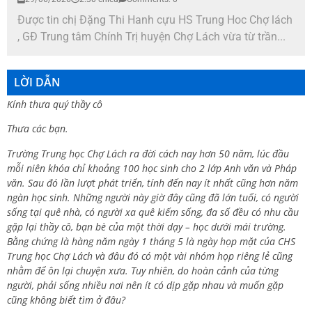
Được tin chị Đặng Thi Hanh cựu HS Trung Hoc Chợ lách
, GĐ Trung tâm Chính Trị huyện Chợ Lách vừa từ trần...
LỜI DẪN
Kính thưa quý thầy cô
Thưa các bạn.
Trường Trung học Chợ Lách ra đời cách nay hơn 50 năm, lúc đầu
mỗi niên khóa chỉ khoảng 100 học sinh cho 2 lớp Anh văn và Pháp
văn. Sau đó lần lượt phát triển, tính đến nay ít nhất cũng hơn năm
ngàn học sinh. Những người này giờ đây cũng đã lớn tuổi, có người
sống tại quê nhà, có người xa quê kiếm sống, đa số đều có nhu cầu
gặp lại thầy cô, bạn bè của một thời dạy – học dưới mái trường.
Bằng chứng là hàng năm ngày 1 tháng 5 là ngày họp mặt của CHS
Trung học Chợ Lách và đâu đó có một vài nhóm họp riêng lẻ cũng
nhằm để ôn lại chuyện xưa. Tuy nhiên, do hoàn cảnh của từng
người, phải sống nhiều nơi nên ít có dịp gặp nhau và muốn gặp
cũng không biết tìm ở đâu?