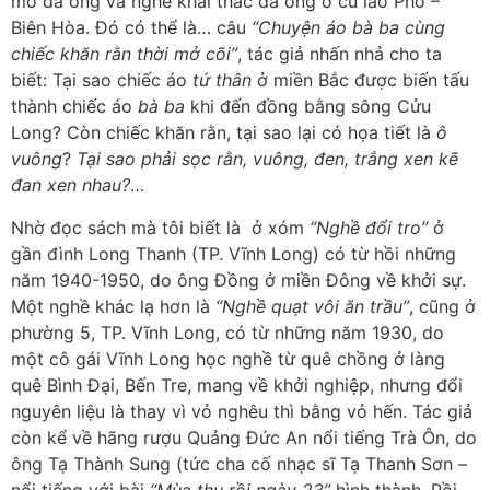
mỏ đá ong và nghề khai thác đá ong ở cù lao Phố –
Biên Hòa. Đó có thể là… câu
“Chuyện áo bà ba cùng
chiếc khăn rằn thời mở cõi”
, tác giả nhấn nhả cho ta
biết: Tại sao chiếc áo
tứ thân
ở miền Bắc được biến tấu
thành chiếc áo
bà ba
khi đến đồng bằng sông Cửu
Long? Còn chiếc khăn rằn, tại sao lại có họa tiết là
ô
vuông
?
Tại sao phải sọc rằn, vuông, đen, trắng xen kẽ
đan xen nhau?
…
Nhờ đọc sách mà tôi biết là ở xóm
“Nghề đổi tro”
ở
gần đình Long Thanh (TP. Vĩnh Long) có từ hồi những
năm 1940-1950, do ông Ðồng ở miền Ðông về khởi sự.
Một nghề khác lạ hơn là
“Nghề quạt vôi ăn trầu”
, cũng ở
phường 5, TP. Vĩnh Long, có từ những năm 1930, do
một cô gái Vĩnh Long học nghề từ quê chồng ở làng
quê Bình Ðại, Bến Tre, mang về khởi nghiệp, nhưng đổi
nguyên liệu là thay vì vỏ nghêu thì bằng vỏ hến. Tác giả
còn kể về hãng rượu Quảng Ðức An nổi tiếng Trà Ôn, do
ông Tạ Thành Sung (tức cha cố nhạc sĩ Tạ Thanh Sơn –
nổi tiếng với bài
“Mùa thu rồi ngày 23”
hình thành. Rồi