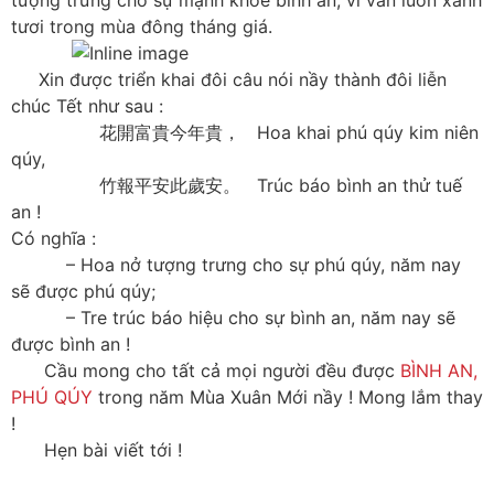
tượng trưng cho sự mạnh khoẻ bình an, vì vẫn luôn xanh
tươi trong mùa đông tháng giá.
Xin được triển khai đôi câu nói nầy thành đôi liễn
chúc Tết như sau :
花開富貴今年貴， Hoa khai phú qúy kim niên
qúy,
竹報平安此歲安。 Trúc báo bình an thử tuế
an !
Có nghĩa :
– Hoa nở tượng trưng cho sự phú qúy, năm nay
sẽ được phú qúy;
– Tre trúc báo hiệu cho sự bình an, năm nay sẽ
được bình an !
Cầu mong cho tất cả mọi người đều được
BÌNH AN,
PHÚ QÚY
trong năm Mùa Xuân Mới nầy ! Mong lắm thay
!
Hẹn bài viết tới !