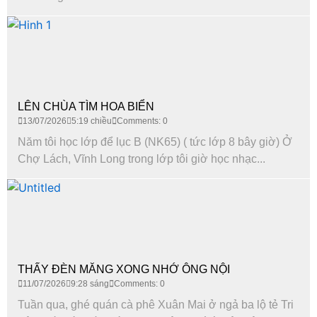
LÊN CHÙA TÌM HOA BIỂN
13/07/2026
5:19 chiều
Comments: 0
Năm tôi học lớp để lục B (NK65) ( tức lớp 8 bây giờ) Ở
Chợ Lách, Vĩnh Long trong lớp tôi giờ học nhạc...
THẤY ĐÈN MĂNG XONG NHỚ ÔNG NỘI
11/07/2026
9:28 sáng
Comments: 0
Tuần qua, ghé quán cà phê Xuân Mai ở ngả ba lộ tẻ Tri