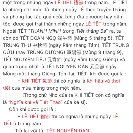
một trong những ngày
LỄ TIẾT 禮節
trong năm. LỄ TIẾT
là những cột móc, là những ngày LỄ theo truyền thống
và phong tục tập quán của từng địa phương hay dân
tộc, được gọi trại thành những ngày
LỄ TẾT
trong năm.
Ngoài TẾT “
THANH MINH trong Tiết tháng Ba
” ra, ta
còn có TẾT ĐOAN NGỌ 端午節 (Mùng 5 tháng 5), TẾT
TRUNG THU 中秋節 (ngày Rằm tháng Tám), TẾT TRÙNG
CỬU (hay TRÙNG DƯƠNG) 重陽節 (Mùng 9 tháng 9),
TẾT NGUYÊN TIÊU 元宵節 (ngày Rằm tháng Giêng) và
quan trọng nhất là TẾT NGUYÊN ĐÁN 元旦節 ngày
Mồng một tháng Giêng. Tóm lại, TIẾT khi được gọi là :
–
KHÍ TIẾT 氣節
thì có nghĩa là
Khí hậu và thời
tiết
của mùa màng trong một năm.
(Trong chữ Nho của ta KHÍ TIẾT còn có nghĩa
là
“Nghĩa khí và Tiết Tháo”
của kẻ sĩ).
Còn khi được gọi là :
–
LỄ TIẾT 禮節
thì có nghĩa là những ngày
LỄ
TẾT
ở trong năm .
Trở lại với từ
TẾT NGUYÊN ĐÁN .