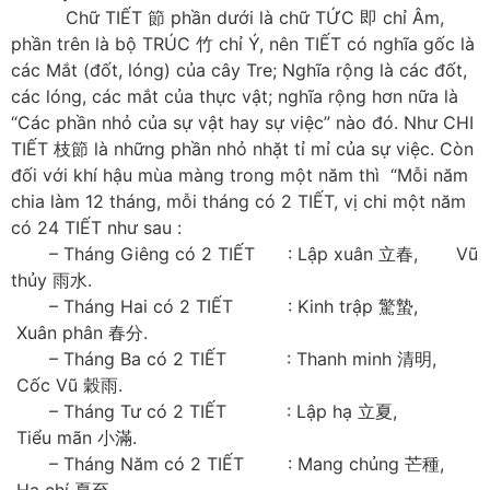
Chữ TIẾT 節 phần dưới là chữ TỨC 即 chỉ Âm,
phần trên là bộ TRÚC 竹 chỉ Ý, nên TIẾT có nghĩa gốc là
các Mắt (đốt, lóng) của cây Tre; Nghĩa rộng là các đốt,
các lóng, các mắt của thực vật; nghĩa rộng hơn nữa là
“Các phần nhỏ của sự vật hay sự việc” nào đó. Như CHI
TIẾT 枝節 là những phần nhỏ nhặt tỉ mỉ của sự việc. Còn
đối với khí hậu mùa màng trong một năm thì “Mỗi năm
chia làm 12 tháng, mỗi tháng có 2 TIẾT, vị chi một năm
có 24 TIẾT như sau :
– Tháng Giêng có 2 TIẾT : Lập xuân 立春, Vũ
thủy 雨水.
– Tháng Hai có 2 TIẾT : Kinh trập 驚蟄,
Xuân phân 春分.
– Tháng Ba có 2 TIẾT : Thanh minh 清明,
Cốc Vũ 穀雨.
– Tháng Tư có 2 TIẾT : Lập hạ 立夏,
Tiểu mãn 小滿.
– Tháng Năm có 2 TIẾT : Mang chủng 芒種,