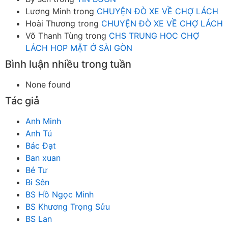
Lương Minh
trong
CHUYỆN ĐÒ XE VỀ CHỢ LÁCH
Hoài Thương
trong
CHUYỆN ĐÒ XE VỀ CHỢ LÁCH
Võ Thanh Tùng
trong
CHS TRUNG HOC CHỢ
LÁCH HOP MẶT Ở SÀI GÒN
Bình luận nhiều trong tuần
None found
Tác giả
Anh Minh
Anh Tú
Bác Đạt
Ban xuan
Bé Tư
Bi Sên
BS Hồ Ngọc Minh
BS Khương Trọng Sửu
BS Lan