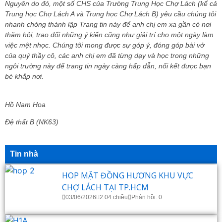
Nguyên do đó, một số CHS của Trường Trung Học Chợ Lách (kể cả
Trung học Chợ Lách A và Trung học Chợ Lách B) yêu cầu chúng tôi
nhanh chóng thành lập Trang tin này để anh chị em xa gần có nơi
thăm hỏi, trao đổi những ý kiến cũng như giải trí cho một ngày làm
việc mệt nhọc. Chúng tôi mong được sự góp ý, đóng góp bài vở
của quý thầy cô, các anh chị em đã từng dạy và học trong những
ngôi trường này để trang tin ngày càng hấp dẫn, nối kết được bạn
bè khắp nơi.
Hồ Nam Hoa
Đệ thất B (NK63)
Tin nhà
HOP MẶT ĐỒNG HƯƠNG KHU VỰC
CHỢ LÁCH TẠI TP.HCM
03/06/2026
2:04 chiều
Phản hồi: 0