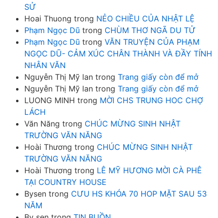
SỬ
Hoai Thuong
trong
NẺO CHIỀU CỦA NHẬT LỆ
Phạm Ngọc Dũ
trong
CHÙM THƠ NGÃ DU TỬ
Phạm Ngọc Dũ
trong
VĂN TRUYỆN CỦA PHẠM
NGỌC DŨ- CẢM XÚC CHÂN THÀNH VÀ ĐẦY TÍNH
NHÂN VĂN
Nguyễn Thị Mỹ lan
trong
Trang giấy còn để mở
Nguyễn Thị Mỹ lan
trong
Trang giấy còn để mở
LUONG MINH
trong
MỜI CHS TRUNG HOC CHỢ
LÁCH
Văn Năng
trong
CHÚC MỪNG SINH NHẬT
TRƯỜNG VĂN NĂNG
Hoài Thương
trong
CHÚC MỪNG SINH NHẬT
TRƯỜNG VĂN NĂNG
Hoài Thương
trong
LÊ MỸ HƯƠNG MỜI CÀ PHÊ
TẠI COUNTRY HOUSE
Bysen
trong
CƯU HS KHÓA 70 HOP MẶT SAU 53
NĂM
By sen
trong
TIN BUỒN