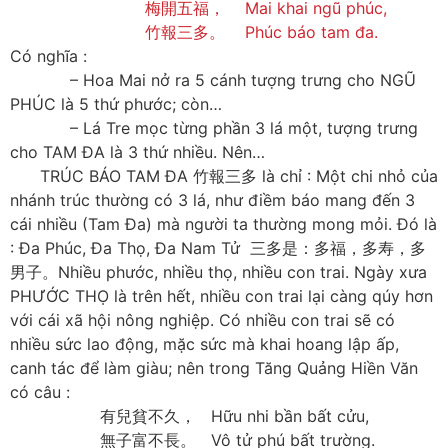
梅開五福， Mai khai ngũ phúc,
竹報三多。 Phúc báo tam đa.
Có nghĩa :
– Hoa Mai nở ra 5 cánh tượng trưng cho NGŨ
PHÚC là 5 thứ phước; còn…
– Lá Tre mọc từng phần 3 lá một, tượng trưng
cho TAM ĐA là 3 thứ nhiều. Nên…
TRÚC BÁO TAM ĐA 竹報三多 là chỉ : Một chi nhỏ của
nhánh trúc thường có 3 lá, như điềm báo mang đến 3
cái nhiều (Tam Đa) mà người ta thường mong mỏi. Đó là
: Đa Phúc, Đa Thọ, Đa Nam Tử 三多是：多福，多寿，多
男子。Nhiều phước, nhiều thọ, nhiều con trai. Ngày xưa
PHƯỚC THỌ là trên hết, nhiều con trai lại càng qúy hơn
với cái xã hội nông nghiệp. Có nhiều con trai sẽ có
nhiều sức lao động, mặc sức mà khai hoang lập ấp,
canh tác để làm giàu; nên trong Tăng Quảng Hiền Văn
có câu :
有兒貧不久， Hữu nhi bần bất cửu,
無子富不長。 Vô tử phú bất trường.