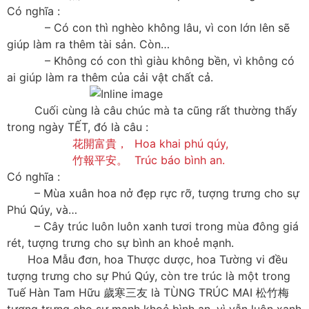
Có nghĩa :
– Có con thì nghèo không lâu, vì con lớn lên sẽ
giúp làm ra thêm tài sản. Còn…
– Không có con thì giàu không bền, vì không có
ai giúp làm ra thêm của cải vật chất cả.
Cuối cùng là câu chúc mà ta cũng rất thường thấy
trong ngày TẾT, đó là câu :
花開富貴， Hoa khai phú qúy,
竹報平安。 Trúc báo bình an.
Có nghĩa :
– Mùa xuân hoa nở đẹp rực rỡ, tượng trưng cho sự
Phú Qúy, và…
– Cây trúc luôn luôn xanh tươi trong mùa đông giá
rét, tượng trưng cho sự bình an khoẻ mạnh.
Hoa Mẫu đơn, hoa Thược dược, hoa Tường vi đều
tượng trưng cho sự Phú Qúy, còn tre trúc là một trong
Tuế Hàn Tam Hữu 歲寒三友 là TÙNG TRÚC MAI 松竹梅