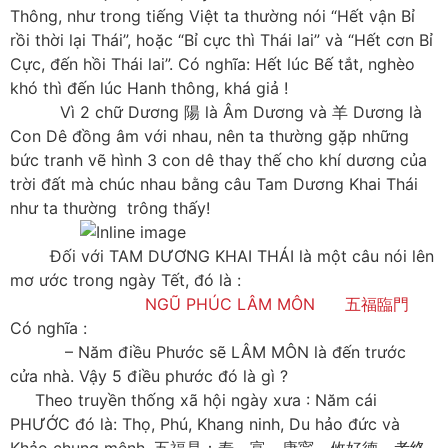
Thông, như trong tiếng Việt ta thường nói “Hết vận Bỉ
rồi thời lại Thái”, hoặc “Bỉ cực thì Thái lai” và “Hết cơn Bỉ
Cực, đến hồi Thái lai”. Có nghĩa: Hết lúc Bế tắt, nghèo
khó thì đến lúc Hanh thông, khá giả !
Vì 2 chữ Dương 陽 là Âm Dương và 羊 Dương là
Con Dê đồng âm với nhau, nên ta thường gặp những
bức tranh vẽ hình 3 con dê thay thế cho khí dương của
trời đất mà chúc nhau bằng câu Tam Dương Khai Thái
như ta thường trông thấy!
Đối với TAM DƯƠNG KHAI THÁI là một câu nói lên
mơ ước trong ngày Tết, đó là :
NGŨ PHÚC LÂM MÔN 五福臨門
Có nghĩa :
– Năm điều Phước sẽ LÂM MÔN là đến trước
cửa nhà. Vậy 5 điều phước đó là gì ?
Theo truyền thống xã hội ngày xưa : Năm cái
PHƯỚC đó là: Thọ, Phú, Khang ninh, Du hảo đức và