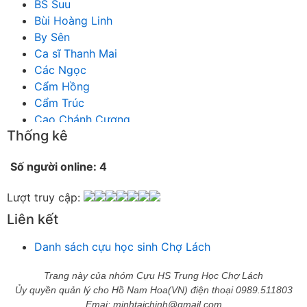
BS Suu
Bùi Hoàng Linh
By Sên
Ca sĩ Thanh Mai
Các Ngọc
Cẩm Hồng
Cẩm Trúc
Cao Chánh Cương
Thống kê
Cao Nhật Quyên
chánh thu
Số người online: 4
Chích Chị
Chiêu Hiền
Lượt truy cập:
Chu Trầm Nguyên Minh
Liên kết
Cò Bằng
Cỏ may
Danh sách cựu học sinh Chợ Lách
Công Bình
Công Hòa
Trang này của nhóm Cựu HS Trung Học Chợ Lách
Công Minh
Ủy quyền quản lý cho Hồ Nam Hoa(VN) điện thoại 0989.511803
Dang Chi
Emai: minhtaichinh@gmail.com