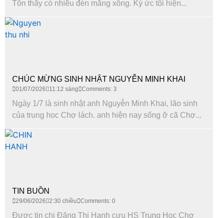
Tôn thấy có nhiều đèn măng xông. Ký ức tôi hiện...
CHÚC MỪNG SINH NHẬT NGUYỄN MINH KHAI
01/07/2026
11:12 sáng
Comments: 3
Ngày 1/7 là sinh nhật anh Nguyễn Minh Khai, lão sinh
của trung hoc Chợ lách. anh hiện nay sống ỡ cã Chợ...
TIN BUỒN
29/06/2026
2:30 chiều
Comments: 0
Được tin chị Đặng Thi Hanh cựu HS Trung Hoc Chợ