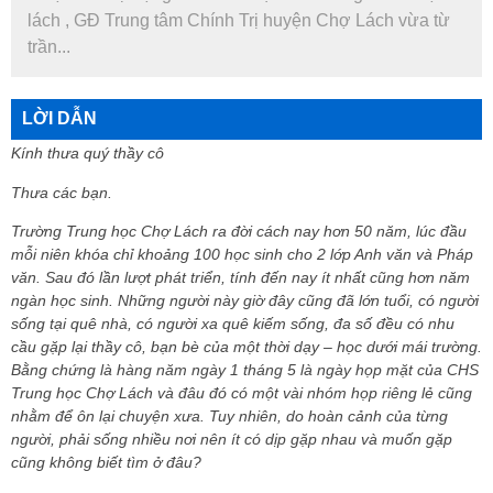
lách , GĐ Trung tâm Chính Trị huyện Chợ Lách vừa từ
trần...
LỜI DẪN
Kính thưa quý thầy cô
Thưa các bạn.
Trường Trung học Chợ Lách ra đời cách nay hơn 50 năm, lúc đầu
mỗi niên khóa chỉ khoảng 100 học sinh cho 2 lớp Anh văn và Pháp
văn. Sau đó lần lượt phát triển, tính đến nay ít nhất cũng hơn năm
ngàn học sinh. Những người này giờ đây cũng đã lớn tuổi, có người
sống tại quê nhà, có người xa quê kiếm sống, đa số đều có nhu
cầu gặp lại thầy cô, bạn bè của một thời dạy – học dưới mái trường.
Bằng chứng là hàng năm ngày 1 tháng 5 là ngày họp mặt của CHS
Trung học Chợ Lách và đâu đó có một vài nhóm họp riêng lẻ cũng
nhằm để ôn lại chuyện xưa. Tuy nhiên, do hoàn cảnh của từng
người, phải sống nhiều nơi nên ít có dịp gặp nhau và muốn gặp
cũng không biết tìm ở đâu?