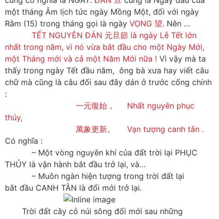
cũng có nghĩa là NGÀY.
ĐÁN 旦
cũng là Ngày đầu của
một tháng Âm lịch tức ngày Mồng Một, đối với ngày
Rằm (15) trong tháng gọi là ngày
VỌNG 望
. Nên …
TẾT NGUYÊN ĐÁN 元旦節 là ngày Lễ Tết lớn
nhất trong năm, vì nó vừa bắt đầu cho một Ngày Mới,
một Tháng mới và cả một Năm Mới nữa !
Vì vậy mà ta
thấy trong ngày Tết đầu năm, ông bà xưa hay viết câu
chữ mà cũng là câu đối sau đây dán ở trước cổng chính
:
一元復始， Nhất nguyên phục
thủy,
萬象更新。 Vạn tượng canh tân .
Có nghĩa :
– Một vòng nguyên khí của đất trời lại PHỤC
THỦY là vận hành bắt đầu trở lại, và…
– Muôn ngàn hiện tượng trong trời đất lại
bắt đầu CANH TÂN là đổi mới trở lại.
Trời đất cây cỏ núi sông đổi mới sau những