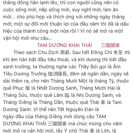
tháng đông hàn lạnh lẽo, thì con người cũng nên có
cuộc sống mới, nếp sống mới, suy nghĩ mới, làm ăn
mới… cho phù hợp và thích ứng với những ngày tháng
mới; một sự đổi mới thuận lợi của đầu năm thì đã là dấu
hiệu của thành công một nửa rồi ! Vì nó sẽ mở ra một
vận hội mới như câu…
TAM DƯƠNG KHAI THÁI 三陽開泰
Theo sách Chu Dịch 周易. Sau tiết Đông Chí 冬至 thì
khí âm hàn bắt đầu tiêu thoái, và khí dương thì bắt đầu
sanh trưởng, ta thường nghe các Thầy Bói gọi là Âm
Tiêu Dương Trưởng 陰消陽長, đêm sẽ ngắn dần, ngày sẽ
dài thêm ra, cho nên Tháng Mười Một là tháng Tý, thuộc
quẻ Phục 復 là Nhất Dương Sanh, Tháng Mười Hai là
Tháng Sửu, thuộc quẻ Lâm 臨 là Nhị Dương Sanh, và
Tháng Giêng là Tháng Dần, thuộc quẻ Thái 泰 là Tam
Dương Sanh. Vì thế nên Tết Nguyên Đán là
ngày đầu của tháng Giêng mới dùng câu TAM
DƯƠNG KHAI THÁI 三陽開泰 mà chúc mừng cho năm
mới mở ra vận hội mới, lấy Ý chữ Thái 泰 là Lớn, là