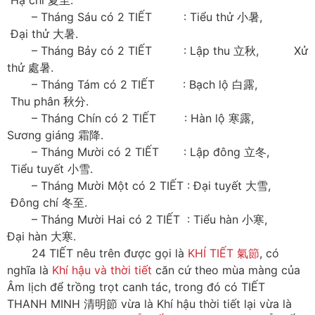
Hạ chí 夏至.
– Tháng Sáu có 2 TIẾT : Tiểu thử 小暑,
Đại thử 大暑.
– Tháng Bảy có 2 TIẾT : Lập thu 立秋, Xử
thử 處暑.
– Tháng Tám có 2 TIẾT : Bạch lộ 白露,
Thu phân 秋分.
– Tháng Chín có 2 TIẾT : Hàn lộ 寒露,
Sương giáng 霜降.
– Tháng Mười có 2 TIẾT : Lập đông 立冬,
Tiểu tuyết 小雪.
– Tháng Mười Một có 2 TIẾT : Đại tuyết 大雪,
Đông chí 冬至.
– Tháng Mười Hai có 2 TIẾT : Tiểu hàn 小寒,
Đại hàn 大寒.
24 TIẾT nêu trên được gọi là
KHÍ TIẾT 氣節
, có
nghĩa là
Khí hậu và thời tiết
căn cứ theo mùa màng của
Âm lịch để trồng trọt canh tác, trong đó có TIẾT
THANH MINH 清明節 vừa là Khí hậu thời tiết lại vừa là