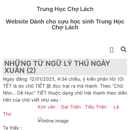
Trung Học Chợ Lách
Website Dành cho cựu học sinh Trung Học
Chợ Lách
NHỮNG TỪ NGỮ LÝ THÚ NGÀY
XUÂN (2)
Ngày đăng: 12/01/2025, 4:34 chiều, ý kiến phản hồi (0)
TẾT là do chữ TIẾT 節 đọc trại ra mà thành. Theo “Chữ
Nho… Dễ Học” TIẾT thuộc dạng chữ Hài thanh theo diễn
tiến của chữ viết như sau :
Kim văn Đại Triện Tiểu Triện Lệ
Thư
Ta thấy :