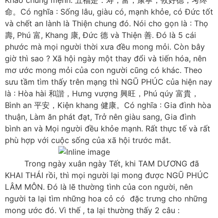
Khảo chung mệnh. 五福是：寿，富，康寜，攸好德，考终
命。Có nghĩa : Sống lâu, giàu có, mạnh khỏe, có Đức tốt
và chết an lành là Thiện chung đó. Nói cho gọn là : Thọ
壽, Phú 富, Khang 康, Đức 德 và Thiện 善. Đó là 5 cái
phước mà mọi người thời xưa đều mong mỏi. Còn bây
giờ thì sao ? Xã hội ngày một thay đổi và tiến hóa, nên
mơ ước mong mỏi của con người cũng có khác. Theo
sưu tầm tìm thấy trên mạng thì NGŨ PHÚC của hiện nay
là : Hòa hài 和諧，Hưng vượng 興旺，Phú qúy 富貴，
Bình an 平安，Kiện khang 健康。Có nghĩa : Gia đình hòa
thuận, Làm ăn phát đạt, Trở nên giàu sang, Gia đình
bình an và Mọi người đều khỏe mạnh. Rất thực tế và rất
phù hợp với cuộc sống của xã hội trước mắt.
Trong ngày xuân ngày Tết, khi TAM DƯƠNG đã
KHAI THÁI rồi, thì mọi người lại mong được NGŨ PHÚC
LÂM MÔN. Đó là lẽ thường tình của con người, nên
người ta lại tìm những hoa cỏ có đặc trưng cho những
mong ước đó. Vì thế , ta lại thường thấy 2 câu :