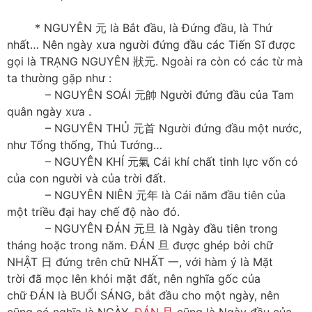
* NGUYÊN 元 là Bắt đầu, là Đứng đầu, là Thứ
nhất… Nên ngày xưa người đứng đầu các Tiến Sĩ được
gọi là TRẠNG NGUYÊN 狀元. Ngoài ra còn có các từ mà
ta thường gặp như :
– NGUYÊN SOÁI 元帥 Người đứng đầu của Tam
quân ngày xưa .
– NGUYÊN THỦ 元首 Người đứng đầu một nước,
như Tổng thống, Thủ Tướng…
– NGUYÊN KHÍ 元氣 Cái khí chất tinh lực vốn có
của con người và của trời đất.
– NGUYÊN NIÊN 元年 là Cái năm đầu tiên của
một triều đại hay chế độ nào đó.
– NGUYÊN ĐÁN 元旦 là Ngày đầu tiên trong
tháng hoặc trong năm. ĐÁN 旦 được ghép bởi chữ
NHẬT 日 đứng trên chữ NHẤT 一, với hàm ý là Mặt
trời đã mọc lên khỏi mặt đất, nên nghĩa gốc của
chữ ĐÁN là BUỔI SÁNG, bắt đầu cho một ngày, nên