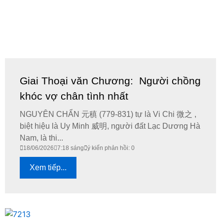
Giai Thoại văn Chương: Người chồng
khóc vợ chân tình nhất
NGUYÊN CHẨN 元稹 (779-831) tự là Vi Chi 微之 ,
biệt hiệu là Uy Minh 威明, người đất Lạc Dương Hà
Nam, là thi...
18/06/2026
7:18 sáng
ý kiến phản hồi: 0
Xem tiếp...