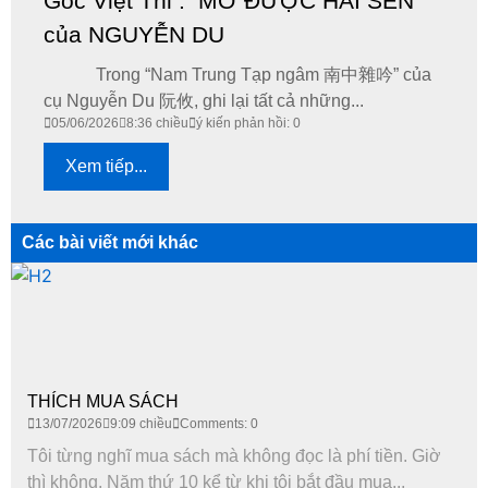
Góc Việt Thi : MƠ ĐƯỢC HÁI SEN
của NGUYỄN DU
Trong “Nam Trung Tạp ngâm 南中雜吟” của
cụ Nguyễn Du 阮攸, ghi lại tất cả những...
05/06/2026
8:36 chiều
ý kiến phản hồi: 0
Xem tiếp...
Các bài viết mới khác
THÍCH MUA SÁCH
13/07/2026
9:09 chiều
Comments: 0
Tôi từng nghĩ mua sách mà không đọc là phí tiền. Giờ
thì không. Năm thứ 10 kể từ khi tôi bắt đầu mua...