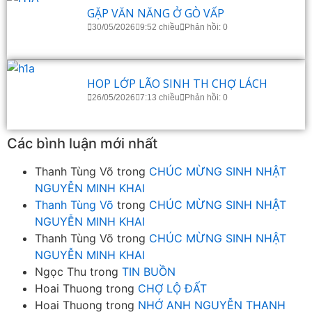
GẶP VĂN NĂNG Ở GÒ VẤP
30/05/2026
9:52 chiều
Phản hồi: 0
HOP LỚP LÃO SINH TH CHỢ LÁCH
26/05/2026
7:13 chiều
Phản hồi: 0
Các bình luận mới nhất
Thanh Tùng Võ
trong
CHÚC MỪNG SINH NHẬT
NGUYỄN MINH KHAI
Thanh Tùng Võ
trong
CHÚC MỪNG SINH NHẬT
NGUYỄN MINH KHAI
Thanh Tùng Võ
trong
CHÚC MỪNG SINH NHẬT
NGUYỄN MINH KHAI
Ngọc Thu
trong
TIN BUỒN
Hoai Thuong
trong
CHỢ LỘ ĐẤT
Hoai Thuong
trong
NHỚ ANH NGUYỄN THANH