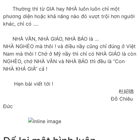
Thường thì từ GIA hay NHÀ luôn luôn chỉ một
phương diện hoặc khả năng nào đó vượt trội hơn người
khác, chỉ có ….
NHÀ VĂN, NHÀ GIÁO, NHÀ BÁO là …
NHÀ NGHÈO mà thôi ! và điều nầy cũng chỉ đúng ở Việt
Nam mà thôi ! Chớ ở Mỹ nầy thì chỉ có NHÀ GIÁO là còn
NGHÈO, chớ NHÀ VĂN và NHÀ BÁO thì đều là “Con
NHÀ KHÁ GIẢ” cả !
Hẹn bài vi
ết tới !
杜紹德
Đỗ Chiêu
Đức