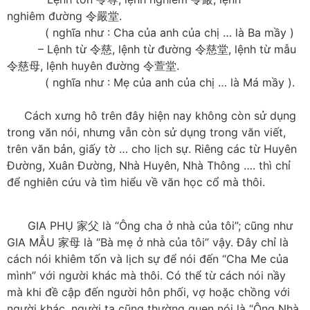
nghiêm đường 令嚴堂.
( nghĩa như : Cha của anh của chị … là Ba mầy )
– Lệnh từ 令慈, lệnh từ đường 令慈堂, lệnh từ mẫu
令慈母, lệnh huyên đường 令萱堂.
( nghĩa như : Mẹ của anh của chị … là Má mầy ).
Cách xưng hô trên đây hiện nay không còn sử dụng
trong văn nói, nhưng vẫn còn sử dụng trong văn viết,
trên văn bản, giấy tờ … cho lịch sự. Riêng các từ Huyên
Đường, Xuân Đường, Nhà Huyên, Nhà Thông …. thì chỉ
để nghiên cứu và tìm hiểu về văn học cổ mà thôi.
GIA PHỤ 家父 là “Ông cha ở nhà của tôi”; cũng như
GIA MẪU 家母 là “Bà mẹ ở nhà của tôi” vậy. Đây chỉ là
cách nói khiêm tốn và lịch sự để nói đến “Cha Me của
mình” với người khác mà thôi. Có thể từ cách nói nầy
mà khi đề cập đến người hôn phối, vợ hoặc chồng với
người khác, người ta cũng thường quen nói là “Ông Nhà