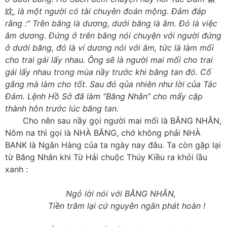
紞
, là một người có tài chuyên đoán mộng. Đảm đáp
rằng :” Trên băng là dương, dưới băng là âm. Đó là việc
âm dương. Đứng ở trên băng nói chuyện với người đứng
ở dưới băng, đó là ví dương nói với âm, tức là làm mối
cho trai gái lấy nhau. Ông sẽ là người mai mối cho trai
gái lấy nhau trong mùa nầy trước khi băng tan đó. Cố
gắng mà làm cho tốt. Sau đó qủa nhiên như lời của Tác
Đảm.
Lệnh Hồ Sở đã làm “Băng Nhân” cho mấy cặp
thành hôn trước lúc băng tan.
Cho nên sau nầy gọi người mai mối là BĂNG NHÂN,
Nôm na thì gọi là NHÀ BĂNG, chớ không phải NHÀ
BANK là Ngân Hàng của ta ngày nay đâu. Ta còn gặp lại
từ Băng Nhân khi Từ Hải chuộc Thúy Kiều ra khỏi lầu
xanh :
Ngỏ lời nói với BĂNG NHÂN,
Tiền trăm lại cứ nguyên ngân phát hoàn !