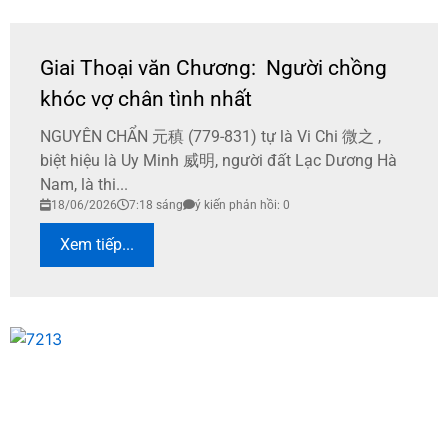
Giai Thoại văn Chương: Người chồng
khóc vợ chân tình nhất
NGUYÊN CHẨN 元稹 (779-831) tự là Vi Chi 微之 ,
biệt hiệu là Uy Minh 威明, người đất Lạc Dương Hà
Nam, là thi...
18/06/2026
7:18 sáng
ý kiến phản hồi: 0
Xem tiếp...