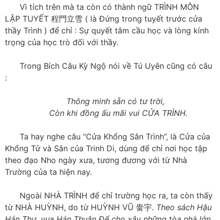
Vì tích trên mà ta còn có thành ngữ TRÌNH MÔN
LẬP TUYẾT 程門立雪 ( là Đứng trong tuyết trước cửa
thầy Trình ) để chỉ : Sự quyết tâm cầu học và lòng kính
trọng của học trò đối với thầy.
Trong Bích Câu Kỳ Ngộ nói về Tú Uyên cũng có câu
:
Thông minh sẵn có tư trời,
Còn khi đồng ấu mãi vui CỬA TRÌNH.
Ta hay nghe câu “Cửa Khổng Sân Trình”, là Cửa của
Khổng Tử và Sân của Trinh Di, dùng để chỉ nơi học tập
theo đạo Nho ngày xưa, tương đương với từ Nhà
Trường của ta hiện nay.
Ngoài NHÀ TRÌNH để chỉ trường học ra, ta còn thấy
từ NHÀ HUỲNH, do từ HUỲNH VŨ 黌宇.
Theo sách Hậu
Hán Thư, vua Hán Thuận Đế cho xây những tòa nhà lớn