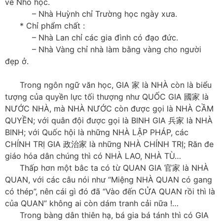
về Nho học.
– Nhà Huỳnh chỉ Trường học ngày xưa.
* Chỉ phẩm chất :
– Nhà Lan chỉ các gia đình có đạo đức.
– Nhà Vàng chỉ nhà làm bằng vàng cho người
đẹp ở.
Trong ngôn ngữ văn học, GIA 家 là NHÀ còn là biểu
tượng của quyền lực tối thượng như QUỐC GIA 國家 là
NƯỚC NHÀ, mà NHÀ NƯỚC còn được gọi là NHÀ CẦM
QUYỀN; với quân đội được gọi là BINH GIA 兵家 là NHÀ
BINH; với Quốc hội là những NHÀ LẬP PHÁP, các
CHÍNH TRỊ GIA 政治家 là những NHÀ CHÍNH TRỊ; Răn đe
giáo hóa dân chúng thì có NHÀ LAO, NHÀ TÙ…
Thấp hơn một bâc ta có từ QUAN GIA 官家 là NHÀ
QUAN, với các câu nói như “Miệng NHÀ QUAN có gang
có thép”, nên cái gì đó đã “Vào đến CỬA QUAN rồi thì là
của QUAN” không ai còn dám tranh cải nữa !…
Trong bàng dân thiên hạ, bá gia bá tánh thì có GIA