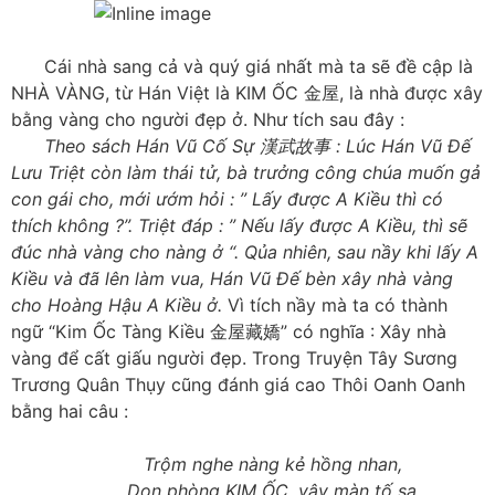
Cái nhà sang cả và quý giá nhất mà ta sẽ đề cập là
NHÀ VÀNG, từ Hán Việt là KIM ỐC 金屋, là nhà được xây
bằng vàng cho người đẹp ở. Như tích sau đây :
Theo sách Hán Vũ Cố Sự 漢武故事 : Lúc Hán Vũ Đế
Lưu Triệt còn làm thái tử, bà trưởng công chúa muốn gả
con gái cho, mới ướm hỏi : ” Lấy được A Kiều thì có
thích không ?”. Triệt đáp : ” Nếu lấy được A Kiều, thì sẽ
đúc nhà vàng cho nàng ở “. Qủa nhiên, sau nầy khi lấy A
Kiều và đã lên làm vua, Hán Vũ Đế bèn xây nhà vàng
cho Hoàng Hậu A Kiều ở.
Vì tích nầy mà ta có thành
ngữ “Kim Ốc Tàng Kiều 金屋藏嬌” có nghĩa : Xây nhà
vàng để cất giấu người đẹp. Trong Truyện Tây Sương
Trương Quân Thụy cũng đánh giá cao Thôi Oanh Oanh
bằng hai câu :
Trộm nghe nàng kẻ hồng nhan,
Dọn phòng KIM ỐC, vây màn tố sa.