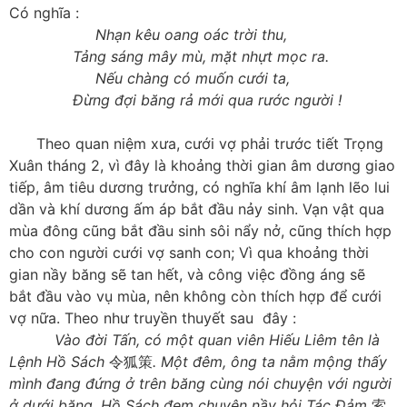
Có nghĩa :
Nhạn kêu oang oác trời thu,
Tảng sáng mây mù, mặt nhựt mọc ra.
Nếu chàng có muốn cưới ta,
Đừng đợi băng rả mới qua rước người !
Theo quan niệm xưa, cưới vợ phải trước tiết Trọng
Xuân tháng 2, vì đây là khoảng thời gian âm dương giao
tiếp, âm tiêu dương trưởng, có nghĩa khí âm lạnh lẽo lui
dần và khí dương ấm áp bắt đầu nảy sinh. Vạn vật qua
mùa đông cũng bắt đầu sinh sôi nẩy nở, cũng thích hợp
cho con người cưới vợ sanh con; Vì qua khoảng thời
gian nầy băng sẽ tan hết, và công việc đồng áng sẽ
bắt đầu vào vụ mùa, nên không còn thích hợp để cưới
vợ nữa. Theo như truyền thuyết sau đây :
Vào đời Tấn, có một quan viên Hiếu Liêm tên là
Lệnh Hồ Sách
令狐策
. Một đêm, ông ta nằm mộng thấy
mình đang đứng ở trên băng cùng nói chuyện với người
ở dưới băng. Hồ Sách đem chuyện nầy hỏi Tác Đảm
索