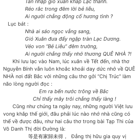
Tan nhập gió xuân khắp Lạc thành.
Réo rắc trong đêm lời bẻ liễu,
Ai người chẳng động cố hương tình ?
Lục bát :
Nhà ai sáo ngọc vẳng sang,
Gió Xuân đưa đẩy ngập tràn Lạc Dương.
Véo von “Bẻ Liễu” đêm trường,
Ai người chẳng thấy nhớ thương QUÊ NHÀ ?!
Khi lưu lạc vào Nam, lúc xuân về Tết đến, nhà thơ
Nguyễn Bính vẫn luôn khoắc khoải day dức nhớ về QUÊ
NHÀ nơi đất Bắc với những câu thơ gởi “Chị Trúc” làm
não lòng người đọc :
Em ra bến nước trông về Bắc
Chỉ thấy mây trôi chẳng thấy làng !
Cũng như chúng ta ngày nay, những người Việt lưu
vong khắp thế giới, đâu phải lúc nào nhớ nhà cũng có
thể về được đâu, như hai câu thơ trong bài Tạp Thi của
Vô Danh Thị đời Đường là:
等是有家歸未得， Đẳng thị hữu gia quy vị