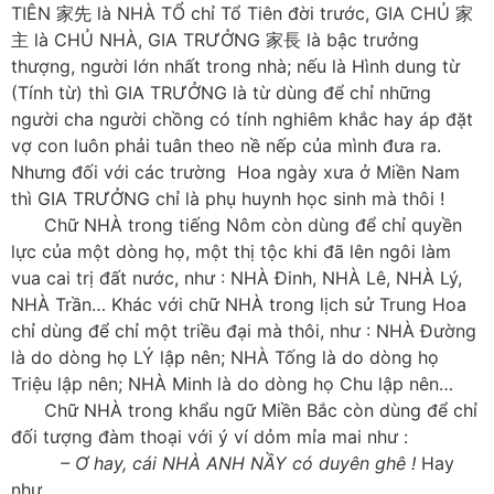
TIÊN 家先 là NHÀ TỔ chỉ Tổ Tiên đời trước, GIA CHỦ 家
主 là CHỦ NHÀ, GIA TRƯỞNG 家長 là bậc trưởng
thượng, người lớn nhất trong nhà; nếu là Hình dung từ
(Tính từ) thì GIA TRƯỞNG là từ dùng để chỉ những
người cha người chồng có tính nghiêm khắc hay áp đặt
vợ con luôn phải tuân theo nề nếp của mình đưa ra.
Nhưng đối với các trường Hoa ngày xưa ở Miền Nam
thì GIA TRƯỞNG chỉ là phụ huynh học sinh mà thôi !
Chữ NHÀ trong tiếng Nôm còn dùng để chỉ quyền
lực của một dòng họ, một thị tộc khi đã lên ngôi làm
vua cai trị đất nước, như : NHÀ Đinh, NHÀ Lê, NHÀ Lý,
NHÀ Trần… Khác với chữ NHÀ trong lịch sử Trung Hoa
chỉ dùng để chỉ một triều đại mà thôi, như : NHÀ Đường
là do dòng họ LÝ lập nên; NHÀ Tống là do dòng họ
Triệu lập nên; NHÀ Minh là do dòng họ Chu lập nên…
Chữ NHÀ trong khẩu ngữ Miền Bắc còn dùng để chỉ
đối tượng đàm thoại với ý ví dỏm mỉa mai như :
– Ơ hay, cái NHÀ ANH NẦY có duyên ghê !
Hay
như…