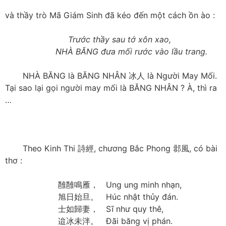
và thầy trò Mã Giám Sinh đã kéo đến một cách ồn ào :
Trước thầy sau tớ xôn xao,
NHÀ BĂNG đưa mối rước vào lầu trang.
NHÀ BĂNG là BĂNG NHÂN 冰人 là Người May Mối.
Tại sao lại gọi người may mối là BĂNG NHÂN ? À, thì ra
…
Theo Kinh Thi 詩經, chương Bắc Phong 邶風, có bài
thơ :
雝雝鳴雁， Ung ung minh nhạn,
旭日始旦。 Húc nhật thủy đán.
士如歸妻， Sĩ như quy thê,
迨冰未泮。 Đãi băng vị phán.