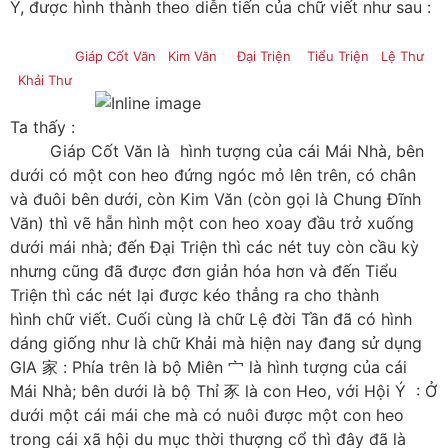
Ý, được hình thành theo diễn tiến của chữ viết như sau :
Giáp Cốt Văn Kim Văn Đại Triện Tiểu Triện Lệ Thư
Khải Thư
Ta thấy :
Giáp Cốt Văn là hình tượng của cái Mái Nhà, bên
dưới có một con heo đứng ngóc mỏ lên trên, có chân
và đuôi bên dưới, còn Kim Văn (còn gọi là Chung Đĩnh
Văn) thì vẽ hẵn hình một con heo xoay đầu trở xuống
dưới mái nhà; đến Đại Triện thì các nét tuy còn cầu kỳ
nhưng cũng đã được đơn giản hóa hơn và đến Tiểu
Triện thì các nét lại được kéo thẳng ra cho thành
hình chữ viết. Cuối cùng là chữ Lệ đời Tần đã có hình
dáng giống như là chữ Khải mà hiện nay đang sử dụng
GIA 家 : Phía trên là bộ Miên 宀 là hình tượng của cái
Mái Nhà; bên dưới là bộ Thỉ 豕 là con Heo, với Hội Ý : Ở
dưới một cái mái che mà có nuôi được một con heo
trong cái xã hội du mục thời thượng cổ thì đây đã là