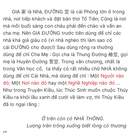
GIA 家 là Nhà, ĐƯỜNG 堂 là cái Phòng lớn ở trong
nhà, nơi tiếp khách và đặt bàn thơ Tổ Tiên; Cũng là nơi
mà mỗi buổi sáng con cháu phải đến chào và vấn an
cha mẹ. Nên GIA ĐƯỜNG trước tiên dùng để chỉ các
nhà khá giả giàu có (vì nhà nghèo thì làm sao có
cái ĐƯỜNG cho được!) Sau dùng rộng ra thường
dùng để chỉ Cha Mẹ : Gọi cha là Thung Đường 椿堂, gọi
mẹ là Huyên Đường 萱堂. Trong văn chương, nhất là
trong Văn học cổ, ta thấy có rất nhiều chữ NHÀ không
dùng để chỉ Cái Nhà, mà dùng để chỉ : Một
Người nào
đó
; Một
Nơi nào đó
hay một
Nghề Nghiệp nào đó
…
Như trong Truyện Kiều, lúc Thúc Sinh muốn chuộc Thúy
Kiều ra khỏi lầu xanh để cưới về làm vợ, thì Thúy Kiều
đã lo ngại rằng :
Ở trên cón có NHÀ THÔNG.
Lượng trên trông xuống biết lòng có thương
!?