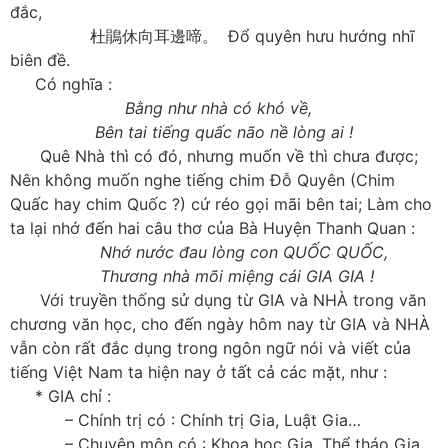
đắc,
杜鵑休向耳邊啼。 Đổ quyên hưu hướng nhĩ
biên đề.
Có nghĩa :
Bằng như nhà có khó về,
Bên tai tiếng quấc não nề lòng ai !
Quê Nhà thì có đó, nhưng muốn về thì chưa được;
Nên không muốn nghe tiếng chim Đỗ Quyên (Chim
Quấc hay chim Quốc ?) cứ réo gọi mãi bên tai; Làm cho
ta lại nhớ đến hai câu thơ của Bà Huyện Thanh Quan :
Nhớ nước đau lòng con QUỐC QUỐC,
Thương nhà mõi miệng cái GIA GIA !
Với truyền thống sử dụng từ GIA và NHÀ trong văn
chương văn học, cho đến ngày hôm nay từ GIA và NHÀ
vẫn còn rất đắc dụng trong ngôn ngữ nói và viết của
tiếng Việt Nam ta hiện nay ở tất cả các mặt, như :
* GIA chỉ :
– Chính trị có : Chính trị Gia, Luật Gia…
– Chuyên môn có : Khoa học Gia, Thể tháo Gia…