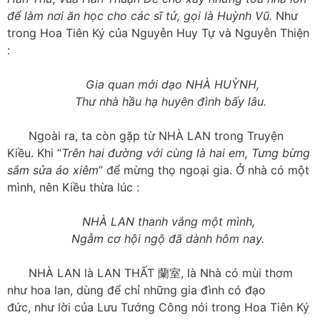
để làm nơi ăn học cho các sĩ tử, gọi là Huỳnh Vũ.
Như
trong Hoa Tiên Ký của Nguyễn Huy Tự và Nguyễn Thiện
:
Gia quan mới dạo NHÀ HUỲNH,
Thư nhà hầu hạ huyên đình bấy lâu.
Ngoài ra, ta còn gặp từ NHÀ LAN trong Truyện
Kiều. Khi “
Trên hai đường với cùng là hai em, Tưng bừng
sắm sửa áo xiêm
” để mừng thọ ngoại gia. Ở nhà có một
mình, nên Kiều thừa lúc :
NHÀ LAN thanh vắng một mình,
Ngẫm cơ hội ngộ đã dành hôm nay.
NHÀ LAN là LAN THẤT 蘭室, là Nhà có mùi thơm
như hoa lan, dùng để chỉ những gia đình có đạo
đức, như lời của Lưu Tướng Công nói trong Hoa Tiên Ký