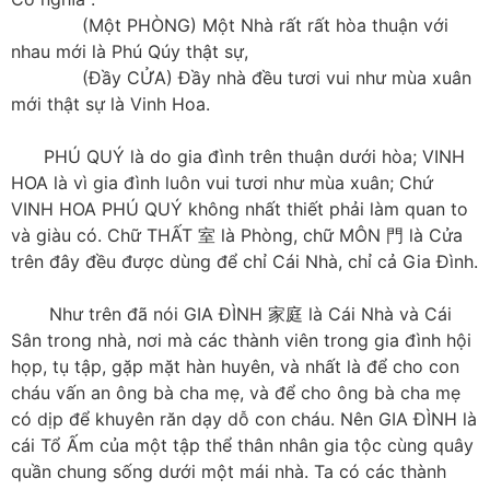
(Một PHÒNG) Một Nhà rất rất hòa thuận với
nhau mới là Phú Qúy thật sự,
(Đầy CỬA) Đầy nhà đều tươi vui như mùa xuân
mới thật sự là Vinh Hoa.
PHÚ QUÝ là do gia đình trên thuận dưới hòa; VINH
HOA là vì gia đình luôn vui tươi như mùa xuân; Chứ
VINH HOA PHÚ QUÝ không nhất thiết phải làm quan to
và giàu có. Chữ THẤT 室 là Phòng, chữ MÔN 門 là Cửa
trên đây đều được dùng để chỉ Cái Nhà, chỉ cả Gia Đình.
Như trên đã nói GIA ĐÌNH 家庭 là Cái Nhà và Cái
Sân trong nhà, nơi mà các thành viên trong gia đình hội
họp, tụ tập, gặp mặt hàn huyên, và nhất là để cho con
cháu vấn an ông bà cha mẹ, và để cho ông bà cha mẹ
có dịp để khuyên răn dạy dỗ con cháu. Nên GIA ĐÌNH là
cái Tổ Ấm của m
ột tập thể thân nhân gia tộc cùng quây
quần chung sống dưới một mái nhà. Ta có các thành