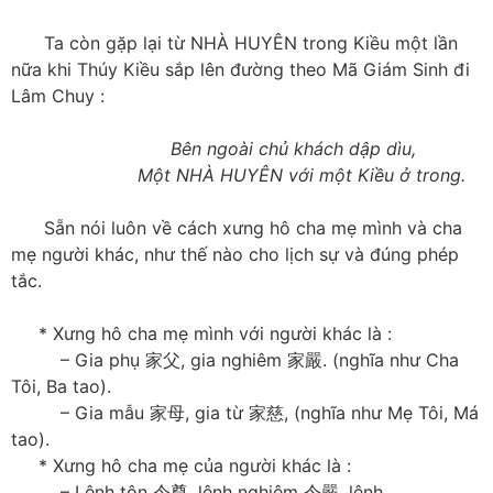
Ta còn gặp lại từ NHÀ HUYÊN trong Kiều một lần
nữa khi Thúy Kiều sắp lên đường theo Mã Giám Sinh đi
Lâm Chuy :
Bên ngoài chủ khách dập dìu,
Một NHÀ HUYÊN với một Kiều ở trong.
Sẵn nói luôn về cách xưng hô cha mẹ mình và cha
mẹ người khác, như thế nào cho lịch sự và đúng phép
tắc.
* Xưng hô cha mẹ mình với người khác là :
– Gia phụ 家父, gia nghiêm 家嚴. (nghĩa như Cha
Tôi, Ba tao).
– Gia mẫu 家母, gia từ 家慈, (nghĩa như Mẹ Tôi, Má
tao).
* Xưng hô cha mẹ của người khác là :
– Lệnh tôn 令尊, lệnh nghiêm 令嚴, lệnh