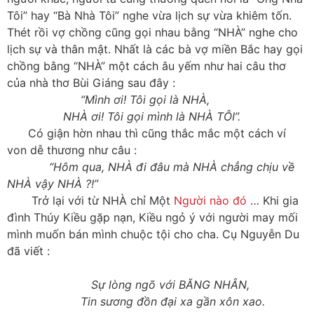
Tôi” hay “Bà Nhà Tôi” nghe vừa lịch sự vừa khiêm tốn.
Thét rồi vợ chồng cũng gọi nhau bằng “NHÀ” nghe cho
lịch sự và thân mật. Nhất là các bà vợ miền Bắc hay gọi
chồng bằng “NHÀ” một cách âu yếm như hai câu thơ
của nhà thơ Bùi Giáng sau đây :
“Mình ơi! Tôi gọi là NHÀ,
NHÀ ơi! Tôi gọi mình là NHÀ TÔI”.
Có giận hờn nhau thì cũng thắc mắc một cách ví
von dễ thương như câu :
“Hôm qua, NHÀ đi đâu mà NHÀ chẳng chịu về
NHÀ vậy NHÀ ?!”
Trở lại với từ NHÀ chỉ Một
Người nào đó
… Khi gia
đình Thúy Kiều gặp nạn, Kiều ngỏ ý với người may mối
mình muốn bán mình chuộc tội cho cha. Cụ Nguyễn Du
đã viết :
Sự lòng ngõ với BĂNG NHÂN,
Tin sương đồn đại xa gần xôn xao.