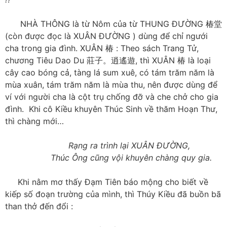
NHÀ THÔNG là từ Nôm của từ THUNG ĐƯỜNG 椿堂
(còn được đọc là XUÂN ĐƯỜNG ) dùng để chỉ ngưới
cha trong gia đình. XUÂN 椿 : Theo sách Trang Tử,
chương Tiêu Dao Du 莊子。逍遙遊, thì XUÂN 椿 là loại
cây cao bóng cả, tàng lá sum xuê, có tám trăm năm là
mùa xuân, tám trăm năm là mùa thu, nên được dùng để
ví với người cha là cột trụ chống đỡ và che chở cho gia
đình. Khi cô Kiều khuyên Thúc Sinh về thăm Hoạn Thư,
thì chàng mới…
Rạng ra trình lại XUÂN ĐƯỜNG,
Thúc Ông cũng vội khuyên chàng quy gia.
Khi nằm mơ thấy Đạm Tiên báo mộng cho biết về
kiếp số đoạn trường của mình, thì Thúy Kiều đã buồn bã
than thở đến đổi :