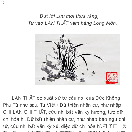
:
Dứt lời Lưu mới thưa rằng,
Từ vào LAN THẤT xem bằng Long Môn.
LAN THẤT có xuất xứ từ câu nói của Đức Khổng
Phu Tử như sau. Tử Viết : Dữ thiện nhân cư, như nhập
CHI LAN CHI THẤT, cửu nhi bất văn kỳ hương, tức dữ
chi hóa hỉ. Dữ bất thiện nhân cư, như nhập bào ngư chi
tứ, cửu nhi bất văn kỳ xú, diệc dữ chi hóa hỉ. 孔子曰：與