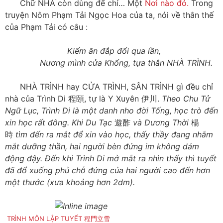
Chữ NHÀ còn dùng để chỉ… Một
Nơi nào đó.
Trong
truyện Nôm Phạm Tải Ngọc Hoa của ta, nói về thân thế
của Phạm Tải có câu :
Kiếm ăn đắp đổi qua lần,
Nương mình cửa Khổng, tựa thân NHÀ TRÌNH.
NHÀ TRÌNH hay CỬA TRÌNH, SÂN TRÌNH gì đều chỉ
nhà của Trình Di 程頤, tự là Y Xuyên 伊川.
Theo Chu Tử
Ngữ Lục, Trình Di là một danh nho đời Tống, học trò đến
xin học rất đông. Khi Du Tạc
遊酢
và Dương Thời
楊
時
tìm đến ra mắt để xin vào học, thấy thầy đang nhắm
mắt dưỡng thần, hai người bèn đứng im không dám
động đậy. Đến khi Trình Di mở mắt ra nhìn thấy thì tuyết
đã đổ xuống phủ chỗ đứng của hai người cao đến hơn
một thước (xưa khoảng hơn 2dm).
TRÌNH MÔN LẬP TUYẾT 程門立雪