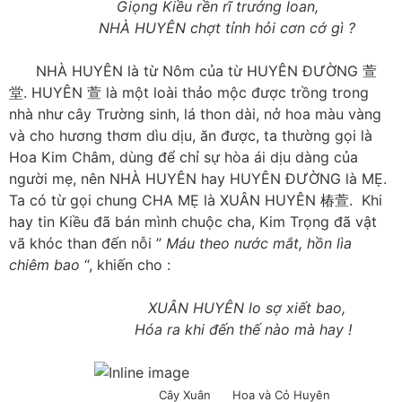
Giọng Kiều rền rĩ trướng loan,
NHÀ HUYÊN chợt tỉnh hỏi cơn cớ gì ?
NHÀ HUYÊN là từ Nôm của từ HUYÊN ĐƯỜNG 萱
堂. HUYÊN 萱 là một loài thảo mộc được trồng trong
nhà như cây Trường sinh, lá thon dài, nở hoa màu vàng
và cho hương thơm dìu dịu, ăn được, ta thường gọi là
Hoa Kim Châm, dùng để chỉ sự hòa ái dịu dàng của
người mẹ, nên NHÀ HUYÊN hay HUYÊN ĐƯỜNG là MẸ.
Ta có từ gọi chung CHA MẸ là XUÂN HUYÊN 椿萱. Khi
hay tin Kiều đã bán mình chuộc cha, Kim Trọng đã vật
vã khóc than đến nỗi ”
Máu theo nước mắt, hồn lìa
chiêm bao
“, khiến cho :
XUÂN HUYÊN lo sợ xiết bao,
Hóa ra khi đến thế nào mà hay !
Cây Xuân Hoa và Cỏ Huyên