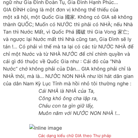
ngữ như Gia Đình Đoàn Tụ, Gia Đình Hạnh Phúc…
GIA ĐÌNH cũng là một đơn vị không thể thiếu của
một xã hội, một Quốc Gia 國家. Không có GIA sẽ không
thành QUỐC; Muốn có NƯỚC thì phải có NHÀ; nếu Nhà
Tan thì Nước Mất, vì Quốc Phá 國破 thì Gia Vong 家亡;
và ngược lại Nước mất thì Nhà cũng tan, Gia Đình sẽ ly
tán !… Có phải vì thế mà ta lại có các từ NƯỚC NHÀ để
chỉ một Nước và từ NHÀ NƯỚC để chỉ chính quyền và
cái gì đó thuộc về Quốc Gia như : Cái đó của “Nhà
Nước” chớ không phải của Dân… GIA không phải chỉ là
NHÀ thôi, mà là… NƯỚC NON NHÀ như lời hát dân gian
của dân Nam Kỳ Lục Tỉnh mà hồi nhỏ tôi thường nghe :
Cái NHÀ là NHÀ của Ta,
Công khó ông cha lập ra,
Cháu con ta gìn giữ lấy,
Muôn năm với NƯỚC NON NHÀ !…
Các dạng kiểu chữ GIA theo Thư pháp