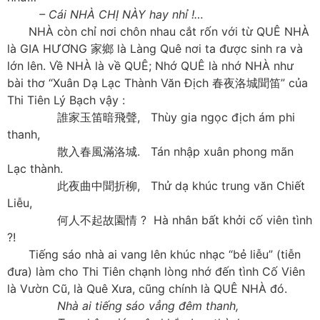
– Cái NHÀ CHỊ NÀY hay nhỉ !…
NHÀ còn chỉ nơi chôn nhau cắt rốn với từ QUÊ NHÀ
là GIA HƯƠNG 家鄉 là Làng Quê nơi ta được sinh ra và
lớn lên. Về NHÀ là về QUÊ; Nhớ QUÊ là nhớ NHÀ như
bài thơ “Xuân Dạ Lạc Thành Văn Địch 春夜洛城聞笛” của
Thi Tiên Lý Bạch vậy :
誰家玉笛暗飛聲, Thùy gia ngọc địch ám phi
thanh,
散入春風滿洛城. Tán nhập xuân phong mãn
Lạc thành.
此夜曲中聞折柳, Thử dạ khúc trung văn Chiết
Liễu,
何人不起故園情 ? Hà nhân bất khởi cố viên tình
?!
Tiếng sáo nhà ai vang lên khúc nhạc “bẻ liễu” (tiễn
đưa) làm cho Thi Tiên chạnh lòng nhớ đến tình Cố Viên
là Vườn Cũ, là Quê Xưa, cũng chính là QUÊ NHÀ đó.
Nhà ai tiếng sáo vẳng đêm thanh,