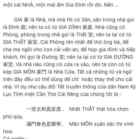
một cái NHÀ, một mái ấm Gia Đình rồi đó. Nên …
GIA 家 là Nhà, mà nhà thì có Sân, sân trong nhà gọi
là Đình 庭; nên ta có từ GIA ĐÌNH 家庭. Nhà cũng có
Phòng, phòng trong nhà gọi là Thất 室; nên ta lại có từ
GIA THẤT 家室. Cái Phòng lớn nhất để thờ ông bà, để
cha mẹ ngồi cho con cái vấn an, để họp gia đình và tiếp
khách, thì gọi là Đường 堂; nên ta lại có từ GIA ĐƯỜNG
家堂. Và nhà nào cũng có cửa ra vào, nên ta còn có từ
kép GIA MÔN 家門 là Nhà Cửa. Tất cả những từ và ngữ
trên đây đều có thể dùng để chỉ hoặc thay thế cho cái
nhà. Ví dụ như câu đối Tết truyền thống của dân Nam Kỳ
Lục Tỉnh miệt Cần Thơ Cái Răng của chúng tôi là :
一室太和真富貴， Nhất THẤT thái hòa chơn
phú qúy,
滿門春色是榮華。 Mãn MÔN xuân sắc thị vinh
hoa.
Có nghĩa :