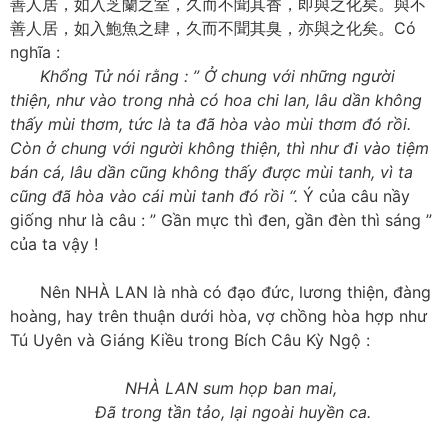
善人居，如入芝蘭之室，久而不聞其香，
即與之化矣。與不
善人居，如入鮑魚之肆，久而不聞其臭，
亦與之化矣。Có
nghĩa :
Khổng Tử nói rằng : ” Ở chung với những người
thiện, như vào trong nhà có hoa chi lan, lâu dần không
thấy mùi thơm, tức là ta đã hòa vào mùi thơm đó rồi.
Còn ở chung với người không thiện, thì như đi vào tiệm
bán cá, lâu dần cũng không thấy được mùi tanh, vì ta
cũng đã hòa vào cái mùi tanh đó rồi “.
Ý của câu nầy
giống như là câu : ” Gần mực thì đen, gần đèn thì sáng ”
của ta vậy !
Nên NHÀ LAN là nhà có đạo đức, lương thiện, đàng
hoàng, hay trên thuận dưới hòa, vợ chồng hòa hợp như
Tú Uyên và Giáng Kiều trong Bích Câu Kỳ Ngộ :
NHÀ LAN sum họp ban mai,
Đã trong tần tảo, lại ngoài huyền ca.