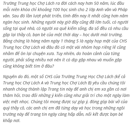
Trường Trung học Chợ Lách ra đời cách nay hơn 50 năm, lúc đầu
mỗi niên khóa chỉ khoảng 100 học sinh cho 2 lớp Anh văn và Pháp
văn. Sau đó lần lượt phát triển, tính đến nay ít nhất cũng hơn năm
ngàn học sinh. Những người này giờ đây cũng đã lớn tuổi, có người
sống tại quê nhà, có người xa quê kiếm sống, đa số đều có nhu cầu
gặp lại thầy cô, bạn bè của một thời dạy – học dưới mái trường.
Bằng chứng là hàng năm ngày 1 tháng 5 là ngày họp mặt của CHS
Trung học Chợ Lách và đâu đó có một vài nhóm họp riêng lẻ cũng
nhằm để ôn lại chuyện xưa. Tuy nhiên, do hoàn cảnh của từng
người, phải sống nhiều nơi nên ít có dịp gặp nhau và muốn gặp
cũng không biết tìm ở đâu?
Nguyên do đó, một số CHS của Trường Trung Học Chợ Lách (kể cả
Trung học Chợ Lách A và Trung học Chợ Lách B) yêu cầu chúng tôi
nhanh chóng thành lập Trang tin này để anh chị em xa gần có nơi
thăm hỏi, trao đổi những ý kiến cũng như giải trí cho một ngày làm
việc mệt nhọc. Chúng tôi mong được sự góp ý, đóng góp bài vở của
quý thầy cô, các anh chị em đã từng dạy và học trong những ngôi
trường này để trang tin ngày càng hấp dẫn, nối kết được bạn bè
khắp nơi.