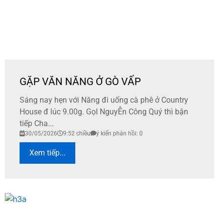
GẶP VĂN NĂNG Ở GÒ VẤP
Sáng nay hẹn với Năng đi uống cà phê ở Country
House đ lúc 9.00g. GọI NguyỄn Công Quý thì bận
tiếp Cha...
30/05/2026
9:52 chiều
ý kiến phản hồi: 0
Xem tiếp...