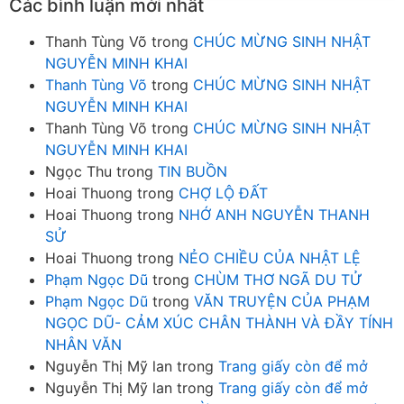
Các bình luận mới nhất
Thanh Tùng Võ
trong
CHÚC MỪNG SINH NHẬT
NGUYỄN MINH KHAI
Thanh Tùng Võ
trong
CHÚC MỪNG SINH NHẬT
NGUYỄN MINH KHAI
Thanh Tùng Võ
trong
CHÚC MỪNG SINH NHẬT
NGUYỄN MINH KHAI
Ngọc Thu
trong
TIN BUỒN
Hoai Thuong
trong
CHỢ LỘ ĐẤT
Hoai Thuong
trong
NHỚ ANH NGUYỄN THANH
SỬ
Hoai Thuong
trong
NẺO CHIỀU CỦA NHẬT LỆ
Phạm Ngọc Dũ
trong
CHÙM THƠ NGÃ DU TỬ
Phạm Ngọc Dũ
trong
VĂN TRUYỆN CỦA PHẠM
NGỌC DŨ- CẢM XÚC CHÂN THÀNH VÀ ĐẦY TÍNH
NHÂN VĂN
Nguyễn Thị Mỹ lan
trong
Trang giấy còn để mở
Nguyễn Thị Mỹ lan
trong
Trang giấy còn để mở