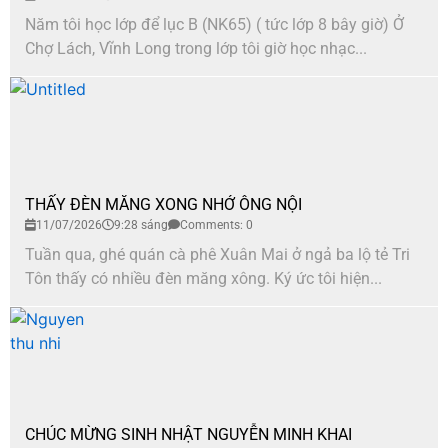
Năm tôi học lớp để lục B (NK65) ( tức lớp 8 bây giờ) Ở
Chợ Lách, Vĩnh Long trong lớp tôi giờ học nhạc...
THẤY ĐÈN MĂNG XONG NHỚ ÔNG NỘI
11/07/2026
9:28 sáng
Comments: 0
Tuần qua, ghé quán cà phê Xuân Mai ở ngả ba lộ tẻ Tri
Tôn thấy có nhiều đèn măng xông. Ký ức tôi hiện...
CHÚC MỪNG SINH NHẬT NGUYỄN MINH KHAI