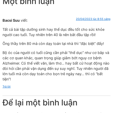
Một bình luận
20/04/2023 lúc 8:55 sáng
Bacsi Suu
viết:
Tất cả bài tập dưỡng sinh hay thể dục đều tốt cho sức khỏe
người cao tuổi. Tuy nhiên trên 40 là nên bắt đầu tập rồi!
Ông thầy trên 80 mà còn dạy toán tại nhà thì “đặc biệt” đấy!
Bộ óc của người có tuổi cũng cần phải “thể dục” như cơ bắp và
các cơ quan khác, quan trọng giúp giảm bớt nguy cơ bệnh
Alzheimer. Có thể viết văn, làm thơ… hay bất cứ hoạt động nào
đòi hỏi cần phải vận dụng đến sự suy nghĩ. Tuy nhiên người đã
lớn tuổi mà còn dạy toán cho bọn trẻ ngày nay… thì có “bất
tiện”!
Trả lời
Để lại một bình luận