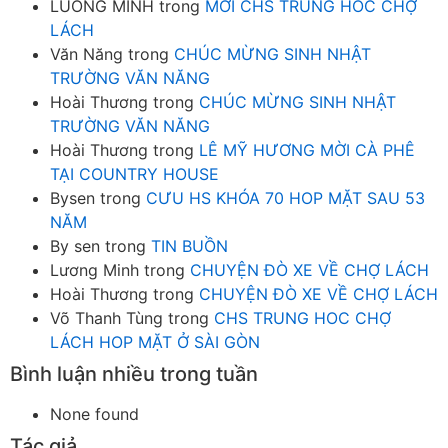
LUONG MINH
trong
MỜI CHS TRUNG HOC CHỢ
LÁCH
Văn Năng
trong
CHÚC MỪNG SINH NHẬT
TRƯỜNG VĂN NĂNG
Hoài Thương
trong
CHÚC MỪNG SINH NHẬT
TRƯỜNG VĂN NĂNG
Hoài Thương
trong
LÊ MỸ HƯƠNG MỜI CÀ PHÊ
TẠI COUNTRY HOUSE
Bysen
trong
CƯU HS KHÓA 70 HOP MẶT SAU 53
NĂM
By sen
trong
TIN BUỒN
Lương Minh
trong
CHUYỆN ĐÒ XE VỀ CHỢ LÁCH
Hoài Thương
trong
CHUYỆN ĐÒ XE VỀ CHỢ LÁCH
Võ Thanh Tùng
trong
CHS TRUNG HOC CHỢ
LÁCH HOP MẶT Ở SÀI GÒN
Bình luận nhiều trong tuần
None found
Tác giả