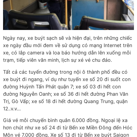
Ngày nay, xe buýt sạch sẽ và hiện đại, trên những chiếc
xe ngày đầu mới đem về sử dụng có mạng Internet trên
xe, có lắp camera và loa báo hướng dẫn lên xuống mỗi
trạm, tiếp viên văn minh, lịch sự xé vé chu đáo.
Tất cả các tuyến đường trong nội ô thành phố đều có
xe buýt đi ngang, ví dụ như tuyến xe số 20 đi suốt con
đường Huỳnh Tấn Phát quận 7; xe số 03 đi hết con
đường Nguyễn Oanh; xe số 36 đi hết đường Phan Văn
Trị, Gò Vấp; xe số 18 đi hết đường Quang Trung, quận
12..v.v…
Giá vé mỗi chuyến bình quân 6.000 đồng. Ngoại lệ xa
hơn chút như xe số 24 đi từ Bến xe Miền Đông đến Hóc
Môn vé 7.000 đồng. Xe số 13 đi từ Bến xe buýt Saigon