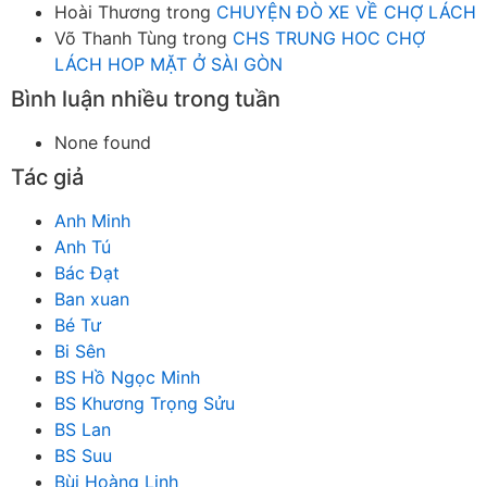
Hoài Thương
trong
CHUYỆN ĐÒ XE VỀ CHỢ LÁCH
Võ Thanh Tùng
trong
CHS TRUNG HOC CHỢ
LÁCH HOP MẶT Ở SÀI GÒN
Bình luận nhiều trong tuần
None found
Tác giả
Anh Minh
Anh Tú
Bác Đạt
Ban xuan
Bé Tư
Bi Sên
BS Hồ Ngọc Minh
BS Khương Trọng Sửu
BS Lan
BS Suu
Bùi Hoàng Linh