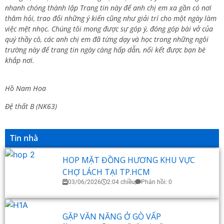
nhanh chóng thành lập Trang tin này để anh chị em xa gần có nơi
thăm hỏi, trao đổi những ý kiến cũng như giải trí cho một ngày làm
việc mệt nhọc. Chúng tôi mong được sự góp ý, đóng góp bài vở của
quý thầy cô, các anh chị em đã từng dạy và học trong những ngôi
trường này để trang tin ngày càng hấp dẫn, nối kết được bạn bè
khắp nơi.
Hồ Nam Hoa
Đệ thất B (NK63)
Tin nhà
HOP MẶT ĐỒNG HƯƠNG KHU VỰC
CHỢ LÁCH TẠI TP.HCM
03/06/2026
2:04 chiều
Phản hồi: 0
GẶP VĂN NĂNG Ở GÒ VẤP