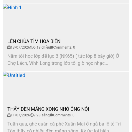
LÊN CHÙA TÌM HOA BIỂN
13/07/2026
5:19 chiều
Comments: 0
Năm tôi học lớp để lục B (NK65) ( tức lớp 8 bây giờ) Ở
Chợ Lách, Vĩnh Long trong lớp tôi giờ học nhạc...
THẤY ĐÈN MĂNG XONG NHỚ ÔNG NỘI
11/07/2026
9:28 sáng
Comments: 0
Tuần qua, ghé quán cà phê Xuân Mai ở ngả ba lộ tẻ Tri
Tôn thấy có nhiều đèn măng xông. Ký ức tôi hiện...