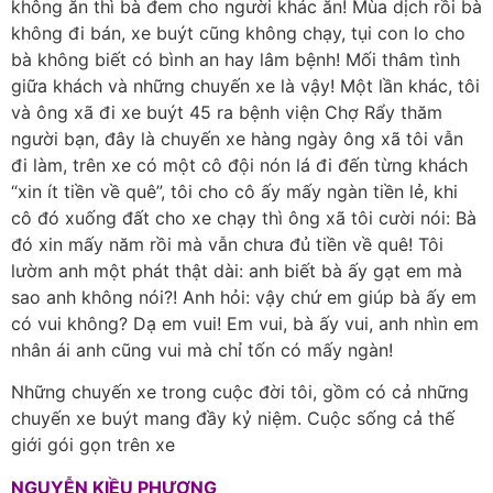
không ăn thì bà đem cho người khác ăn! Mùa dịch rồi bà
không đi bán, xe buýt cũng không chạy, tụi con lo cho
bà không biết có bình an hay lâm bệnh! Mối thâm tình
giữa khách và những chuyến xe là vậy! Một lần khác, tôi
và ông xã đi xe buýt 45 ra bệnh viện Chợ Rẩy thăm
người bạn, đây là chuyến xe hàng ngày ông xã tôi vẫn
đi làm, trên xe có một cô đội nón lá đi đến từng khách
“xin ít tiền về quê”, tôi cho cô ấy mấy ngàn tiền lẻ, khi
cô đó xuống đất cho xe chạy thì ông xã tôi cười nói: Bà
đó xin mấy năm rồi mà vẫn chưa đủ tiền về quê! Tôi
lườm anh một phát thật dài: anh biết bà ấy gạt em mà
sao anh không nói?! Anh hỏi: vậy chứ em giúp bà ấy em
có vui không? Dạ em vui! Em vui, bà ấy vui, anh nhìn em
nhân ái anh cũng vui mà chỉ tốn có mấy ngàn!
Những chuyến xe trong cuộc đời tôi, gồm có cả những
chuyến xe buýt mang đầy kỷ niệm. Cuộc sống cả thế
giới gói gọn trên xe
NGUYỄN KIỀU PHƯƠNG