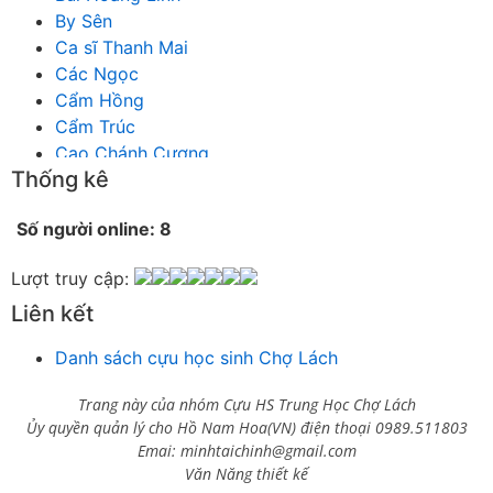
By Sên
Ca sĩ Thanh Mai
Các Ngọc
Cẩm Hồng
Cẩm Trúc
Cao Chánh Cương
Thống kê
Cao Nhật Quyên
chánh thu
Số người online: 8
Chích Chị
Chiêu Hiền
Lượt truy cập:
Chu Trầm Nguyên Minh
Liên kết
Cò Bằng
Cỏ may
Danh sách cựu học sinh Chợ Lách
Công Bình
Công Hòa
Trang này của nhóm Cựu HS Trung Học Chợ Lách
Công Minh
Ủy quyền quản lý cho Hồ Nam Hoa(VN) điện thoại 0989.511803
Dang Chi
Emai: minhtaichinh@gmail.com
Dao dong
Văn Năng thiết kế