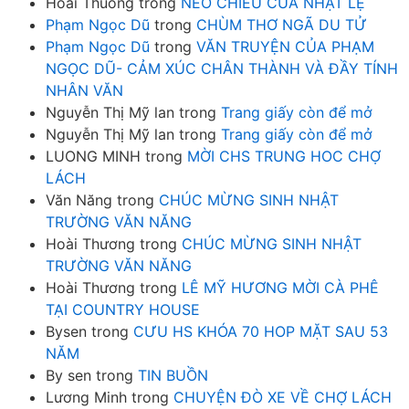
Hoai Thuong
trong
NẺO CHIỀU CỦA NHẬT LỆ
Phạm Ngọc Dũ
trong
CHÙM THƠ NGÃ DU TỬ
Phạm Ngọc Dũ
trong
VĂN TRUYỆN CỦA PHẠM
NGỌC DŨ- CẢM XÚC CHÂN THÀNH VÀ ĐẦY TÍNH
NHÂN VĂN
Nguyễn Thị Mỹ lan
trong
Trang giấy còn để mở
Nguyễn Thị Mỹ lan
trong
Trang giấy còn để mở
LUONG MINH
trong
MỜI CHS TRUNG HOC CHỢ
LÁCH
Văn Năng
trong
CHÚC MỪNG SINH NHẬT
TRƯỜNG VĂN NĂNG
Hoài Thương
trong
CHÚC MỪNG SINH NHẬT
TRƯỜNG VĂN NĂNG
Hoài Thương
trong
LÊ MỸ HƯƠNG MỜI CÀ PHÊ
TẠI COUNTRY HOUSE
Bysen
trong
CƯU HS KHÓA 70 HOP MẶT SAU 53
NĂM
By sen
trong
TIN BUỒN
Lương Minh
trong
CHUYỆN ĐÒ XE VỀ CHỢ LÁCH