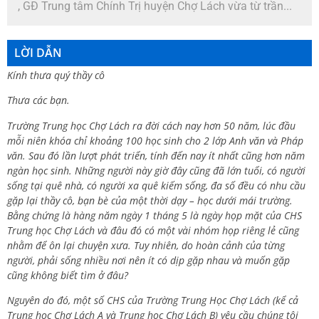
, GĐ Trung tâm Chính Trị huyện Chợ Lách vừa từ trần...
LỜI DẪN
Kính thưa quý thầy cô
Thưa các bạn.
Trường Trung học Chợ Lách ra đời cách nay hơn 50 năm, lúc đầu
mỗi niên khóa chỉ khoảng 100 học sinh cho 2 lớp Anh văn và Pháp
văn. Sau đó lần lượt phát triển, tính đến nay ít nhất cũng hơn năm
ngàn học sinh. Những người này giờ đây cũng đã lớn tuổi, có người
sống tại quê nhà, có người xa quê kiếm sống, đa số đều có nhu cầu
gặp lại thầy cô, bạn bè của một thời dạy – học dưới mái trường.
Bằng chứng là hàng năm ngày 1 tháng 5 là ngày họp mặt của CHS
Trung học Chợ Lách và đâu đó có một vài nhóm họp riêng lẻ cũng
nhằm để ôn lại chuyện xưa. Tuy nhiên, do hoàn cảnh của từng
người, phải sống nhiều nơi nên ít có dịp gặp nhau và muốn gặp
cũng không biết tìm ở đâu?
Nguyên do đó, một số CHS của Trường Trung Học Chợ Lách (kể cả
Trung học Chợ Lách A và Trung học Chợ Lách B) yêu cầu chúng tôi