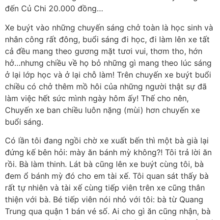
đến Củ Chi 20.000 đồng…
Xe buýt vào những chuyến sáng chở toàn là học sinh và
nhân công rất đông, buổi sáng đi học, đi làm lên xe tất
cả đều mang theo gương mặt tươi vui, thơm tho, hớn
hở…nhưng chiều về họ bỏ những gì mang theo lúc sáng
ở lại lớp học và ở lại chỗ làm! Trên chuyến xe buýt buổi
chiều có chở thêm mồ hôi của những người thật sự đã
làm việc hết sức mình ngày hôm ấy! Thế cho nên,
Chuyến xe ban chiều luôn nặng (mùi) hơn chuyến xe
buổi sáng.
Có lần tôi đang ngồi chờ xe xuất bến thì một bà già lại
đứng kế bên hỏi: mày ăn bánh mỳ không?! Tôi trả lời ăn
rồi. Bà làm thinh. Lát bà cũng lên xe buýt cùng tôi, bà
đem ổ bánh mỳ đó cho em tài xế. Tôi quan sát thấy bà
rất tự nhiên và tài xế cùng tiếp viên trên xe cũng thân
thiện với bà. Bé tiếp viên nói nhỏ với tôi: bà từ Quang
Trung qua quận 1 bán vé số. Ai cho gì ăn cũng nhận, bà