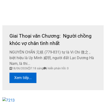
Giai Thoại văn Chương: Người chồng
khóc vợ chân tình nhất
NGUYÊN CHẨN 元稹 (779-831) tự là Vi Chi 微之 ,
biệt hiệu là Uy Minh 威明, người đất Lạc Dương Hà
Nam, là thi...
18/06/2026
7:18 sáng
ý kiến phản hồi: 0
Xem tiếp...