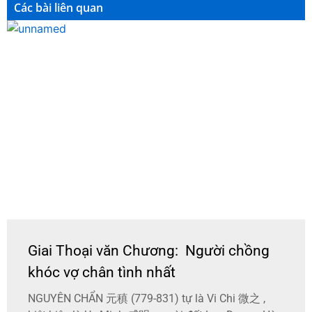
Các bài liên quan
Giai Thoại văn Chương: Người chồng
khóc vợ chân tình nhất
NGUYÊN CHẨN 元稹 (779-831) tự là Vi Chi 微之 ,