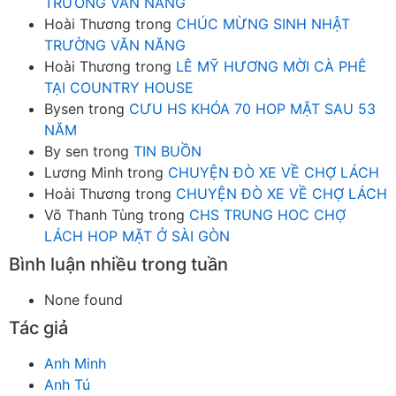
TRƯỜNG VĂN NĂNG
Hoài Thương
trong
CHÚC MỪNG SINH NHẬT
TRƯỜNG VĂN NĂNG
Hoài Thương
trong
LÊ MỸ HƯƠNG MỜI CÀ PHÊ
TẠI COUNTRY HOUSE
Bysen
trong
CƯU HS KHÓA 70 HOP MẶT SAU 53
NĂM
By sen
trong
TIN BUỒN
Lương Minh
trong
CHUYỆN ĐÒ XE VỀ CHỢ LÁCH
Hoài Thương
trong
CHUYỆN ĐÒ XE VỀ CHỢ LÁCH
Võ Thanh Tùng
trong
CHS TRUNG HOC CHỢ
LÁCH HOP MẶT Ở SÀI GÒN
Bình luận nhiều trong tuần
None found
Tác giả
Anh Minh
Anh Tú