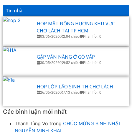
Tin nhà
HOP MẶT ĐỒNG HƯƠNG KHU VỰC
CHỢ LÁCH TẠI TP.HCM
03/06/2026
2:04 chiều
Phản hồi: 0
GẶP VĂN NĂNG Ở GÒ VẤP
30/05/2026
9:52 chiều
Phản hồi: 0
HOP LỚP LÃO SINH TH CHỢ LÁCH
26/05/2026
7:13 chiều
Phản hồi: 0
Các bình luận mới nhất
Thanh Tùng Võ
trong
CHÚC MỪNG SINH NHẬT
NGUYỄN MINH KHAI