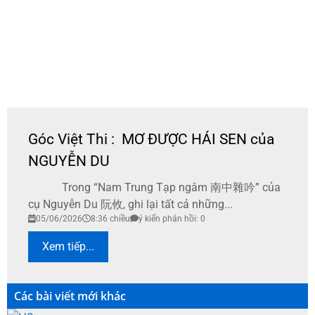
Góc Việt Thi : MƠ ĐƯỢC HÁI SEN của
NGUYỄN DU
Trong “Nam Trung Tạp ngâm 南中雜吟” của
cụ Nguyễn Du 阮攸, ghi lại tất cả những...
05/06/2026
8:36 chiều
ý kiến phản hồi: 0
Xem tiếp...
Các bài viết mới khác