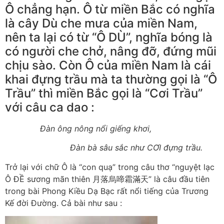
Ô chẳng hạn. Ô từ miền Bắc có nghĩa
là cây Dù che mưa của miền Nam,
nên ta lại có từ “Ô DÙ”, nghĩa bóng là
có người che chở, nâng đỡ, đứng mũi
chịu sào. Còn Ô của miền Nam là cái
khai đựng trầu mà ta thường gọi là “Ô
Trầu” thì miền Bắc gọi là “Cơi Trầu”
với câu ca dao :
Đàn ông nông nổi giếng khơi,
Đàn bà sâu sắc như CƠI đựng trầu.
Trở lại với chữ Ô là “con quạ” trong câu thơ “nguyệt lạc
Ô ĐỀ sương mãn thiên 月落烏啼霜滿天” là câu đầu tiên
trong bài Phong Kiều Dạ Bạc rất nổi tiếng của Trương
Kế đời Đường. Cả bài như sau :