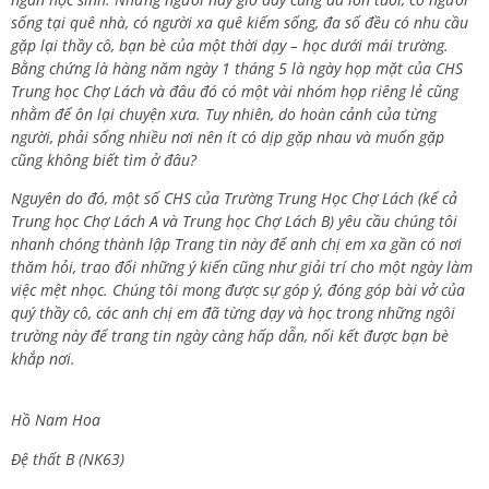
sống tại quê nhà, có người xa quê kiếm sống, đa số đều có nhu cầu
gặp lại thầy cô, bạn bè của một thời dạy – học dưới mái trường.
Bằng chứng là hàng năm ngày 1 tháng 5 là ngày họp mặt của CHS
Trung học Chợ Lách và đâu đó có một vài nhóm họp riêng lẻ cũng
nhằm để ôn lại chuyện xưa. Tuy nhiên, do hoàn cảnh của từng
người, phải sống nhiều nơi nên ít có dịp gặp nhau và muốn gặp
cũng không biết tìm ở đâu?
Nguyên do đó, một số CHS của Trường Trung Học Chợ Lách (kể cả
Trung học Chợ Lách A và Trung học Chợ Lách B) yêu cầu chúng tôi
nhanh chóng thành lập Trang tin này để anh chị em xa gần có nơi
thăm hỏi, trao đổi những ý kiến cũng như giải trí cho một ngày làm
việc mệt nhọc. Chúng tôi mong được sự góp ý, đóng góp bài vở của
quý thầy cô, các anh chị em đã từng dạy và học trong những ngôi
trường này để trang tin ngày càng hấp dẫn, nối kết được bạn bè
khắp nơi.
Hồ Nam Hoa
Đệ thất B (NK63)