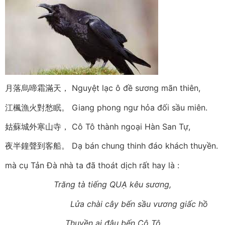
月落烏啼霜滿天， Nguyệt lạc ô đề sương mãn thiên,
江楓漁火對愁眠。 Giang phong ngư hỏa đối sầu miên.
姑蘇城外寒山寺， Cô Tô thành ngoại Hàn San Tự,
夜半鐘聲到客船。 Dạ bán chung thinh đáo khách thuyền.
mà cụ Tản Đà nhà ta đã thoát dịch rất hay là :
Trăng tà tiếng QUẠ kêu sương,
Lửa chài cây bến sầu vương giấc hồ
Thuyền ai đậu bến Cô Tô,