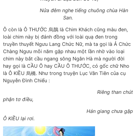
Nửa đêm nghe tiếng chuông chùa Hàn
San.
Ô còn là Ô THƯỚC 烏鵲 là Chim Khách cũng màu đen,
loài chim này bị đánh đồng với loài quạ đen trong
truyền thuyết Ngưu Lang Chức Nữ, mà ta gọi là Ả Chức
Chàng Ngưu mỗi năm gặp nhau một lần nhờ vào loại
chim này bắt cầu ngang sông Ngân Hà mà người đời
hay gọi là CẦU Ô hay CẦU Ô THƯỚC, có gốc chữ Nho
là Ô KIỀU 烏橋. Như trong truyện Lục Vân Tiên của cụ
Nguyễn Đình Chiểu :
Riêng than chút
phận tơ điều,
Hán giang chưa gặp
Ô KIỀU lại rơi.