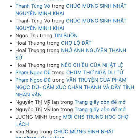
Thanh Tùng Võ
trong
CHÚC MỪNG SINH NHẬT
NGUYỄN MINH KHAI
Thanh Tùng Võ
trong
CHÚC MỪNG SINH NHẬT
NGUYỄN MINH KHAI
Ngọc Thu
trong
TIN BUỒN
Hoai Thuong
trong
CHỢ LỘ ĐẤT
Hoai Thuong
trong
NHỚ ANH NGUYỄN THANH
SỬ
Hoai Thuong
trong
NẺO CHIỀU CỦA NHẬT LỆ
Phạm Ngọc Dũ
trong
CHÙM THƠ NGÃ DU TỬ
Phạm Ngọc Dũ
trong
VĂN TRUYỆN CỦA PHẠM
NGỌC DŨ- CẢM XÚC CHÂN THÀNH VÀ ĐẦY TÍNH
NHÂN VĂN
Nguyễn Thị Mỹ lan
trong
Trang giấy còn để mở
Nguyễn Thị Mỹ lan
trong
Trang giấy còn để mở
LUONG MINH
trong
MỜI CHS TRUNG HOC CHỢ
LÁCH
Văn Năng
trong
CHÚC MỪNG SINH NHẬT