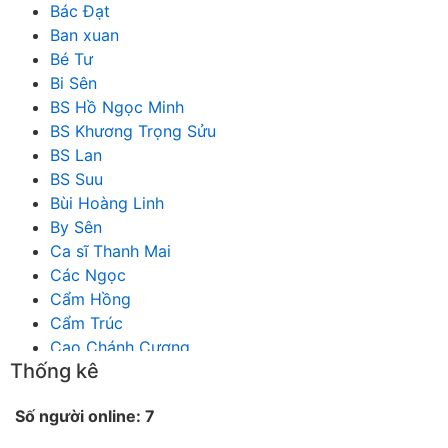
Bác Đạt
Ban xuan
Bé Tư
Bi Sên
BS Hồ Ngọc Minh
BS Khương Trọng Sửu
BS Lan
BS Suu
Bùi Hoàng Linh
By Sên
Ca sĩ Thanh Mai
Các Ngọc
Cẩm Hồng
Cẩm Trúc
Cao Chánh Cương
Thống kê
Cao Nhật Quyên
chánh thu
Số người online: 7
Chích Chị
Chiêu Hiền