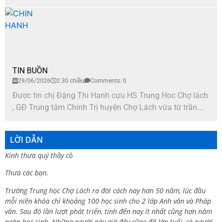
TIN BUỒN
29/06/2026
2:30 chiều
Comments: 0
Được tin chị Đặng Thi Hanh cựu HS Trung Hoc Chợ lách
, GĐ Trung tâm Chính Trị huyện Chợ Lách vừa từ trần...
LỜI DẪN
Kính thưa quý thầy cô
Thưa các bạn.
Trường Trung học Chợ Lách ra đời cách nay hơn 50 năm, lúc đầu
mỗi niên khóa chỉ khoảng 100 học sinh cho 2 lớp Anh văn và Pháp
văn. Sau đó lần lượt phát triển, tính đến nay ít nhất cũng hơn năm
ngàn học sinh. Những người này giờ đây cũng đã lớn tuổi, có người