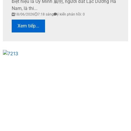
biệt hiệu là Uy Minh 威明, người đất Lạc Dương Hà
Nam, là thi...
18/06/2026
7:18 sáng
ý kiến phản hồi: 0
Xem tiếp...