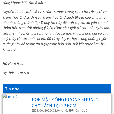
cũng không biết tìm ở đâu?
Nguyên do đó, một số CHS của Trường Trung Học Chợ Lách (kể cả
Trung học Chợ Lách A và Trung học Chợ Lách B) yêu cầu chúng tôi
nhanh chóng thành lập Trang tin này để anh chị em xa gần có nơi
thăm hỏi, trao đổi những ý kiến cũng như giải trí cho một ngày làm
việc mệt nhọc. Chúng tôi mong được sự góp ý, đóng góp bài vở của
quý thầy cô, các anh chị em đã từng dạy và học trong những ngôi
trường này để trang tin ngày càng hấp dẫn, nối kết được bạn bè
khắp nơi.
Hồ Nam Hoa
Đệ thất B (NK63)
Tin nhà
HOP MẶT ĐỒNG HƯƠNG KHU VỰC
CHỢ LÁCH TẠI TP.HCM
03/06/2026
2:04 chiều
Phản hồi: 0