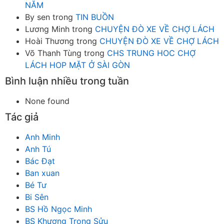
NĂM
By sen
trong
TIN BUỒN
Lương Minh
trong
CHUYỆN ĐÒ XE VỀ CHỢ LÁCH
Hoài Thương
trong
CHUYỆN ĐÒ XE VỀ CHỢ LÁCH
Võ Thanh Tùng
trong
CHS TRUNG HOC CHỢ
LÁCH HOP MẶT Ở SÀI GÒN
Bình luận nhiều trong tuần
None found
Tác giả
Anh Minh
Anh Tú
Bác Đạt
Ban xuan
Bé Tư
Bi Sên
BS Hồ Ngọc Minh
BS Khương Trọng Sửu