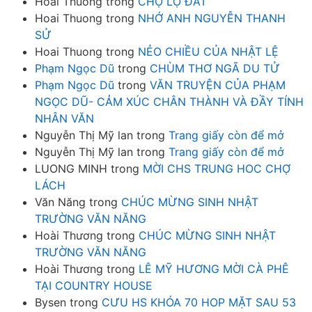
Hoai Thuong
trong
CHỢ LỘ ĐẤT
Hoai Thuong
trong
NHỚ ANH NGUYỄN THANH
SỬ
Hoai Thuong
trong
NẺO CHIỀU CỦA NHẬT LỆ
Phạm Ngọc Dũ
trong
CHÙM THƠ NGÃ DU TỬ
Phạm Ngọc Dũ
trong
VĂN TRUYỆN CỦA PHẠM
NGỌC DŨ- CẢM XÚC CHÂN THÀNH VÀ ĐẦY TÍNH
NHÂN VĂN
Nguyễn Thị Mỹ lan
trong
Trang giấy còn để mở
Nguyễn Thị Mỹ lan
trong
Trang giấy còn để mở
LUONG MINH
trong
MỜI CHS TRUNG HOC CHỢ
LÁCH
Văn Năng
trong
CHÚC MỪNG SINH NHẬT
TRƯỜNG VĂN NĂNG
Hoài Thương
trong
CHÚC MỪNG SINH NHẬT
TRƯỜNG VĂN NĂNG
Hoài Thương
trong
LÊ MỸ HƯƠNG MỜI CÀ PHÊ
TẠI COUNTRY HOUSE
Bysen
trong
CƯU HS KHÓA 70 HOP MẶT SAU 53