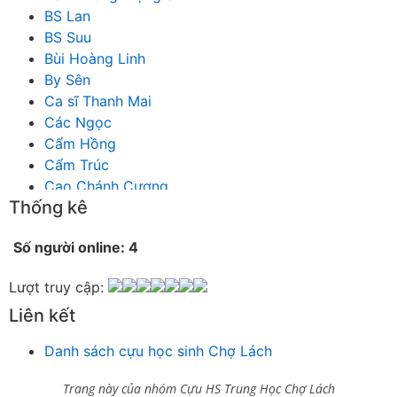
BS Lan
BS Suu
Bùi Hoàng Linh
By Sên
Ca sĩ Thanh Mai
Các Ngọc
Cẩm Hồng
Cẩm Trúc
Cao Chánh Cương
Thống kê
Cao Nhật Quyên
chánh thu
Số người online: 4
Chích Chị
Chiêu Hiền
Lượt truy cập:
Chu Trầm Nguyên Minh
Liên kết
Cò Bằng
Cỏ may
Danh sách cựu học sinh Chợ Lách
Công Bình
Công Hòa
Trang này của nhóm Cựu HS Trung Học Chợ Lách