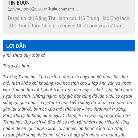
TIN BUỒN
29/06/2026
2:30 chiều
Comments: 0
Được tin chị Đặng Thi Hanh cựu HS Trung Hoc Chợ lách
, GĐ Trung tâm Chính Trị huyện Chợ Lách vừa từ trần...
LỜI DẪN
Kính thưa quý thầy cô
Thưa các bạn.
Trường Trung học Chợ Lách ra đời cách nay hơn 50 năm, lúc đầu
mỗi niên khóa chỉ khoảng 100 học sinh cho 2 lớp Anh văn và Pháp
văn. Sau đó lần lượt phát triển, tính đến nay ít nhất cũng hơn năm
ngàn học sinh. Những người này giờ đây cũng đã lớn tuổi, có người
sống tại quê nhà, có người xa quê kiếm sống, đa số đều có nhu cầu
gặp lại thầy cô, bạn bè của một thời dạy – học dưới mái trường.
Bằng chứng là hàng năm ngày 1 tháng 5 là ngày họp mặt của CHS
Trung học Chợ Lách và đâu đó có một vài nhóm họp riêng lẻ cũng
nhằm để ôn lại chuyện xưa. Tuy nhiên, do hoàn cảnh của từng
người, phải sống nhiều nơi nên ít có dịp gặp nhau và muốn gặp