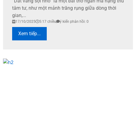
“Dát vàng sợi nhớ” là một bài thơ ngắn mà nặng trĩu
tâm tư, như một mảnh trăng rụng giữa dòng thời
gian,...
17/10/2025
5:17 chiều
ý kiến phản hồi: 0
Xem tiếp...