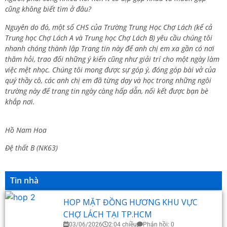
cũng không biết tìm ở đâu?
Nguyên do đó, một số CHS của Trường Trung Học Chợ Lách (kể cả
Trung học Chợ Lách A và Trung học Chợ Lách B) yêu cầu chúng tôi
nhanh chóng thành lập Trang tin này để anh chị em xa gần có nơi
thăm hỏi, trao đổi những ý kiến cũng như giải trí cho một ngày làm
việc mệt nhọc. Chúng tôi mong được sự góp ý, đóng góp bài vở của
quý thầy cô, các anh chị em đã từng dạy và học trong những ngôi
trường này để trang tin ngày càng hấp dẫn, nối kết được bạn bè
khắp nơi.
Hồ Nam Hoa
Đệ thất B (NK63)
Tin nhà
HOP MẶT ĐỒNG HƯƠNG KHU VỰC
CHỢ LÁCH TẠI TP.HCM
03/06/2026
2:04 chiều
Phản hồi: 0