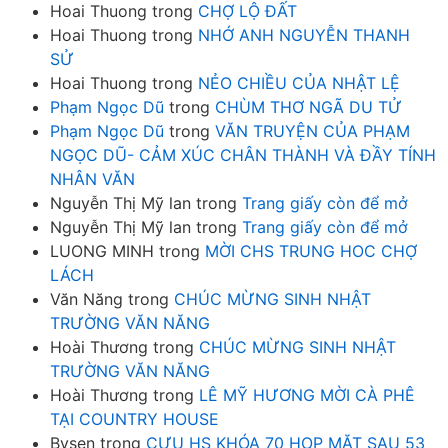
Hoai Thuong
trong
CHỢ LỘ ĐẤT
Hoai Thuong
trong
NHỚ ANH NGUYỄN THANH
SỬ
Hoai Thuong
trong
NẺO CHIỀU CỦA NHẬT LỆ
Phạm Ngọc Dũ
trong
CHÙM THƠ NGÃ DU TỬ
Phạm Ngọc Dũ
trong
VĂN TRUYỆN CỦA PHẠM
NGỌC DŨ- CẢM XÚC CHÂN THÀNH VÀ ĐẦY TÍNH
NHÂN VĂN
Nguyễn Thị Mỹ lan
trong
Trang giấy còn để mở
Nguyễn Thị Mỹ lan
trong
Trang giấy còn để mở
LUONG MINH
trong
MỜI CHS TRUNG HOC CHỢ
LÁCH
Văn Năng
trong
CHÚC MỪNG SINH NHẬT
TRƯỜNG VĂN NĂNG
Hoài Thương
trong
CHÚC MỪNG SINH NHẬT
TRƯỜNG VĂN NĂNG
Hoài Thương
trong
LÊ MỸ HƯƠNG MỜI CÀ PHÊ
TẠI COUNTRY HOUSE
Bysen
trong
CƯU HS KHÓA 70 HOP MẶT SAU 53