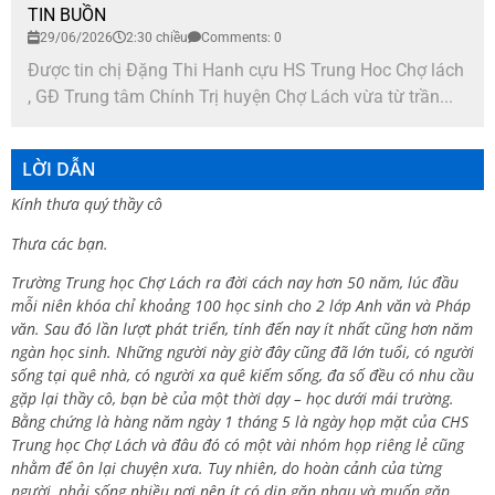
TIN BUỒN
29/06/2026
2:30 chiều
Comments: 0
Được tin chị Đặng Thi Hanh cựu HS Trung Hoc Chợ lách
, GĐ Trung tâm Chính Trị huyện Chợ Lách vừa từ trần...
LỜI DẪN
Kính thưa quý thầy cô
Thưa các bạn.
Trường Trung học Chợ Lách ra đời cách nay hơn 50 năm, lúc đầu
mỗi niên khóa chỉ khoảng 100 học sinh cho 2 lớp Anh văn và Pháp
văn. Sau đó lần lượt phát triển, tính đến nay ít nhất cũng hơn năm
ngàn học sinh. Những người này giờ đây cũng đã lớn tuổi, có người
sống tại quê nhà, có người xa quê kiếm sống, đa số đều có nhu cầu
gặp lại thầy cô, bạn bè của một thời dạy – học dưới mái trường.
Bằng chứng là hàng năm ngày 1 tháng 5 là ngày họp mặt của CHS
Trung học Chợ Lách và đâu đó có một vài nhóm họp riêng lẻ cũng
nhằm để ôn lại chuyện xưa. Tuy nhiên, do hoàn cảnh của từng
người, phải sống nhiều nơi nên ít có dịp gặp nhau và muốn gặp