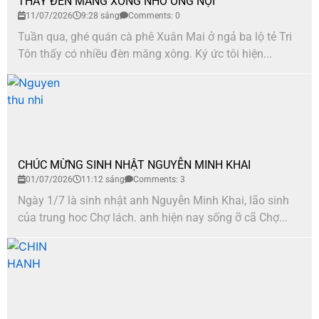
THẤY ĐÈN MĂNG XONG NHỚ ÔNG NỘI
11/07/2026
9:28 sáng
Comments: 0
Tuần qua, ghé quán cà phê Xuân Mai ở ngả ba lộ tẻ Tri
Tôn thấy có nhiều đèn măng xông. Ký ức tôi hiện...
CHÚC MỪNG SINH NHẬT NGUYỄN MINH KHAI
01/07/2026
11:12 sáng
Comments: 3
Ngày 1/7 là sinh nhật anh Nguyễn Minh Khai, lão sinh
của trung hoc Chợ lách. anh hiện nay sống ỡ cã Chợ...