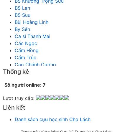
BS Khương Trọng Sửu
BS Lan
BS Suu
Bùi Hoàng Linh
By Sên
Ca sĩ Thanh Mai
Các Ngọc
Cẩm Hồng
Cẩm Trúc
Cao Chánh Cương
Thống kê
Cao Nhật Quyên
chánh thu
Số người online: 7
Chích Chị
Chiêu Hiền
Lượt truy cập:
Chu Trầm Nguyên Minh
Liên kết
Cò Bằng
Cỏ may
Danh sách cựu học sinh Chợ Lách
Công Bình
Công Hòa
Trang này của nhóm Cựu HS Trung Học Chợ Lách