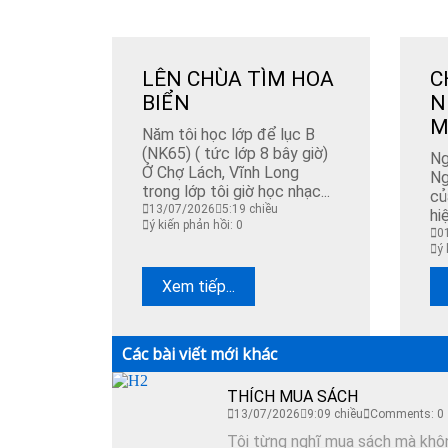
LÊN CHÙA TÌM HOA
C
BIỂN
N
M
Năm tôi học lớp để lục B
(NK65) ( tức lớp 8 bây giờ)
Ng
Ở Chợ Lách, Vĩnh Long
Ng
trong lớp tôi giờ học nhạc...
củ
13/07/2026
5:19 chiều
hi
ý kiến phản hồi: 0
0
ý 
Xem tiếp...
Các bài viết mới khác
THÍCH MUA SÁCH
13/07/2026
9:09 chiều
Comments: 0
Tôi từng nghĩ mua sách mà không