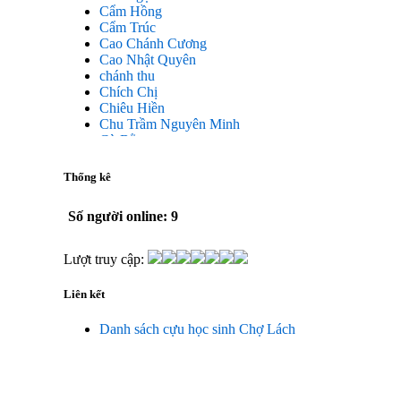
Cẩm Hồng
Cẩm Trúc
Cao Chánh Cương
Cao Nhật Quyên
chánh thu
Chích Chị
Chiêu Hiền
Chu Trầm Nguyên Minh
Cò Bằng
Cỏ may
Công Bình
Thống kê
Công Hòa
Công Minh
Số người online: 9
Dang Chi
Dao dong
Diễm Ngọc
Lượt truy cập:
Dỗ Chiêu Đức
DS Lan
Liên kết
Dung Thị vân
Dũng Tiến
Danh sách cựu học sinh Chợ Lách
Duong Công Bình
Đại Ngân
Đặng Châu Long
Đặng Hoàng Lan
Đăng Thị Hanh