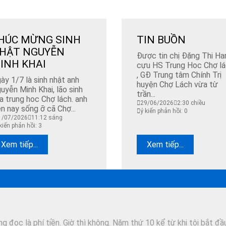
HÚC MỪNG SINH
TIN BUỒN
HẬT NGUYỄN
Được tin chị Đặng Thi Ha
INH KHAI
cựu HS Trung Hoc Chợ l
, GĐ Trung tâm Chính Trị
ày 1/7 là sinh nhật anh
huyện Chợ Lách vừa từ
uyễn Minh Khai, lão sinh
trần...
a trung hoc Chợ lách. anh
29/06/2026
2:30 chiều
ện nay sống ỡ cã Chợ...
ý kiến phản hồi: 0
1/07/2026
11:12 sáng
kiến phản hồi: 3
Xem tiếp...
Xem tiếp...
 đọc là phí tiền. Giờ thì không. Năm thứ 10 kể từ khi tôi bắt đầ