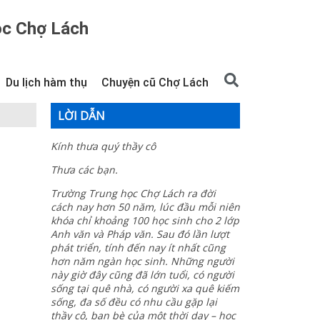
ọc Chợ Lách
Du lịch hàm thụ
Chuyện cũ Chợ Lách
LỜI DẪN
Kính thưa quý thầy cô
Thưa các bạn.
Trường Trung học Chợ Lách ra đời
cách nay hơn 50 năm, lúc đầu mỗi niên
khóa chỉ khoảng 100 học sinh cho 2 lớp
Anh văn và Pháp văn. Sau đó lần lượt
phát triển, tính đến nay ít nhất cũng
hơn năm ngàn học sinh. Những người
này giờ đây cũng đã lớn tuổi, có người
sống tại quê nhà, có người xa quê kiếm
sống, đa số đều có nhu cầu gặp lại
thầy cô, bạn bè của một thời dạy – học