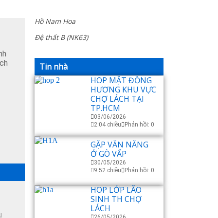
Hồ Nam Hoa
Đệ thất B (NK63)
nh
ách
Tin nhà
HOP MẶT ĐỒNG
HƯƠNG KHU VỰC
CHỢ LÁCH TẠI
TP.HCM
03/06/2026
2:04 chiều
Phản hồi: 0
GẶP VĂN NĂNG
Ở GÒ VẤP
30/05/2026
9:52 chiều
Phản hồi: 0
HOP LỚP LÃO
SINH TH CHỢ
LÁCH
u
26/05/2026