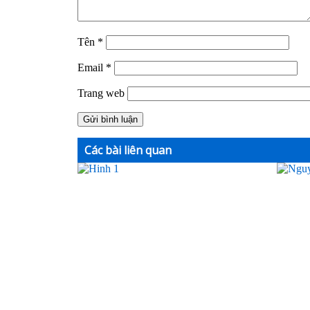
Tên
*
Email
*
Trang web
Các bài liên quan