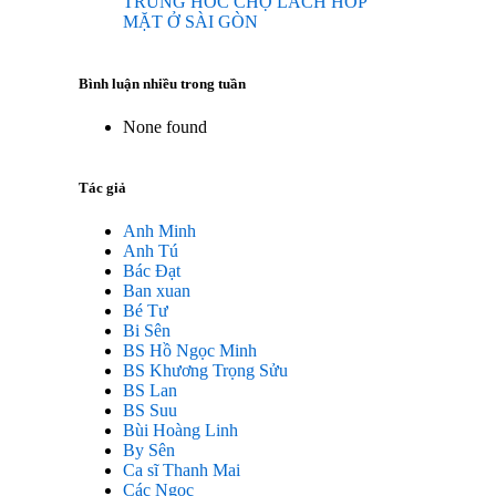
TRUNG HOC CHỢ LÁCH HOP
MẶT Ở SÀI GÒN
Bình luận nhiều trong tuần
None found
Tác giả
Anh Minh
Anh Tú
Bác Đạt
Ban xuan
Bé Tư
Bi Sên
BS Hồ Ngọc Minh
BS Khương Trọng Sửu
BS Lan
BS Suu
Bùi Hoàng Linh
By Sên
Ca sĩ Thanh Mai
Các Ngọc