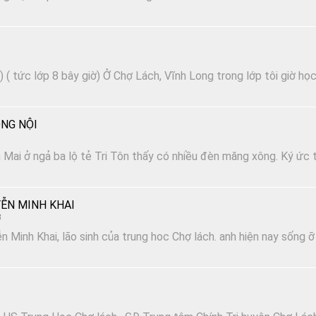
 ( tức lớp 8 bây giờ) Ở Chợ Lách, Vĩnh Long trong lớp tôi giờ họ
NG NỘI
Mai ở ngả ba lộ tẻ Tri Tôn thấy có nhiều đèn măng xông. Ký ức t
ỄN MINH KHAI
3
n Minh Khai, lão sinh của trung hoc Chợ lách. anh hiện nay sống ỡ