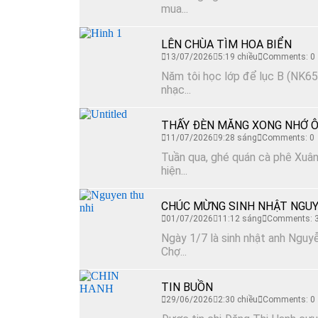
mua...
LÊN CHÙA TÌM HOA BIỂN
13/07/2026
5:19 chiều
Comments: 0
Năm tôi học lớp để lục B (NK65)
nhạc...
THẤY ĐÈN MĂNG XONG NHỚ Ô
11/07/2026
9:28 sáng
Comments: 0
Tuần qua, ghé quán cà phê Xuân 
hiện...
CHÚC MỪNG SINH NHẬT NGUY
01/07/2026
11:12 sáng
Comments: 
Ngày 1/7 là sinh nhật anh Nguyễ
Chợ...
TIN BUỒN
29/06/2026
2:30 chiều
Comments: 0