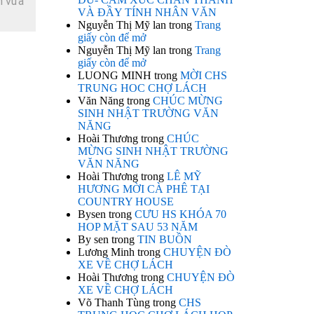
h vừa
VÀ ĐẦY TÍNH NHÂN VĂN
Nguyễn Thị Mỹ lan
trong
Trang
giấy còn để mở
Nguyễn Thị Mỹ lan
trong
Trang
giấy còn để mở
LUONG MINH
trong
MỜI CHS
TRUNG HOC CHỢ LÁCH
Văn Năng
trong
CHÚC MỪNG
SINH NHẬT TRƯỜNG VĂN
NĂNG
Hoài Thương
trong
CHÚC
MỪNG SINH NHẬT TRƯỜNG
VĂN NĂNG
Hoài Thương
trong
LÊ MỸ
HƯƠNG MỜI CÀ PHÊ TẠI
COUNTRY HOUSE
Bysen
trong
CƯU HS KHÓA 70
HOP MẶT SAU 53 NĂM
By sen
trong
TIN BUỒN
Lương Minh
trong
CHUYỆN ĐÒ
XE VỀ CHỢ LÁCH
Hoài Thương
trong
CHUYỆN ĐÒ
XE VỀ CHỢ LÁCH
Võ Thanh Tùng
trong
CHS