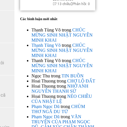
7:13 chiều
Phản hồi: 0
Các bình luận mới nhất
Thanh Tùng Võ
trong
CHÚC
c
MỪNG SINH NHẬT NGUYỄN
MINH KHAI
Thanh Tùng Võ
trong
CHÚC
MỪNG SINH NHẬT NGUYỄN
MINH KHAI
Thanh Tùng Võ
trong
CHÚC
ôi
MỪNG SINH NHẬT NGUYỄN
MINH KHAI
Ngọc Thu
trong
TIN BUỒN
Hoai Thuong
trong
CHỢ LỘ ĐẤT
Hoai Thuong
trong
NHỚ ANH
NGUYỄN THANH SỬ
 cã
Hoai Thuong
trong
NẺO CHIỀU
CỦA NHẬT LỆ
Phạm Ngọc Dũ
trong
CHÙM
THƠ NGÃ DU TỬ
Phạm Ngọc Dũ
trong
VĂN
TRUYỆN CỦA PHẠM NGỌC
DŨ- CẢM XÚC CHÂN THÀNH