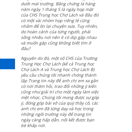
dưới mái trường. Bằng chứng là hàng
năm ngày 1 tháng 5 là ngày họp mặt
của CHS Trung học Chợ Lách và đâu đó
có một vài nhóm họp riêng lẻ cũng
nhằm để ôn lại chuyện xưa. Tuy nhiên,
do hoàn cảnh của từng người, phải
sống nhiều nơi nên ít có dịp gặp nhau
và muốn gặp cũng không biết tìm ở
đâu?
Nguyên do đó, một số CHS của Trường
Trung Học Chợ Lách (kể cả Trung học
Chợ Lách A và Trung học Chợ Lách B)
yêu cầu chúng tôi nhanh chóng thành
lập Trang tin này để anh chị em xa gần
có nơi thăm hỏi, trao đổi những ý kiến
cũng như giải trí cho một ngày làm việc
mệt nhọc. Chúng tôi mong được sự góp
ý, đóng góp bài vở của quý thầy cô, các
anh chị em đã từng dạy và học trong
những ngôi trường này để trang tin
ngày càng hấp dẫn, nối kết được bạn
bè khắp nơi.