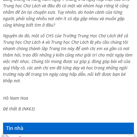
Trung học Chợ Lách và đâu đó có một vài nhóm họp riêng lẻ cũng
nhằm để ôn lại chuyện xưa. Tuy nhiên, do hoàn cảnh của từng
người, phải sống nhiều nơi nên ít có dịp gặp nhau và muốn gặp
cũng không biết tìm ở đâu?
Nguyên do đó, một số CHS của Trường Trung Học Chợ Lách (kể cả
Trung học Chợ Lách A và Trung học Chợ Lách B) yêu cầu chúng tôi
nhanh chóng thành lập Trang tin này để anh chị em xa gần có nơi
thăm hỏi, trao đổi những ý kiến cũng như giải trí cho một ngày làm
việc mệt nhọc. Chúng tôi mong được sự góp ý, đóng góp bài vở của
quý thầy cô, các anh chị em đã từng dạy và học trong những ngôi
trường này để trang tin ngày càng hấp dẫn, nối kết được bạn bè
khắp nơi.
Hồ Nam Hoa
Đệ thất B (NK63)
Tin nhà