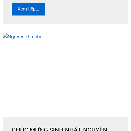
Xem tiếp...
CHÚC MỪNG SINH NHẬT NGUYỄN