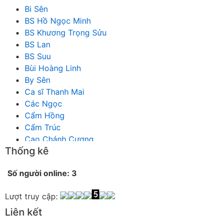
Bi Sên
BS Hồ Ngọc Minh
BS Khương Trọng Sửu
BS Lan
BS Suu
Bùi Hoàng Linh
By Sên
Ca sĩ Thanh Mai
Các Ngọc
Cẩm Hồng
Cẩm Trúc
Cao Chánh Cương
Thống kê
Cao Nhật Quyên
chánh thu
Số người online: 3
Chích Chị
Chiêu Hiền
Lượt truy cập:
Chu Trầm Nguyên Minh
Cò Bằng
Liên kết