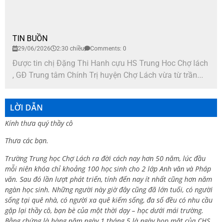
TIN BUỒN
29/06/2026
2:30 chiều
Comments: 0
Được tin chị Đặng Thi Hanh cựu HS Trung Hoc Chợ lách
, GĐ Trung tâm Chính Trị huyện Chợ Lách vừa từ trần...
LỜI DẪN
Kính thưa quý thầy cô
Thưa các bạn.
Trường Trung học Chợ Lách ra đời cách nay hơn 50 năm, lúc đầu
mỗi niên khóa chỉ khoảng 100 học sinh cho 2 lớp Anh văn và Pháp
văn. Sau đó lần lượt phát triển, tính đến nay ít nhất cũng hơn năm
ngàn học sinh. Những người này giờ đây cũng đã lớn tuổi, có người
sống tại quê nhà, có người xa quê kiếm sống, đa số đều có nhu cầu
gặp lại thầy cô, bạn bè của một thời dạy – học dưới mái trường.
Bằng chứng là hàng năm ngày 1 tháng 5 là ngày họp mặt của CHS