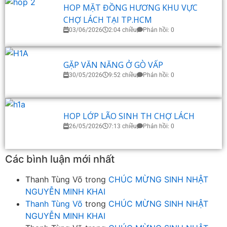
HOP MẶT ĐỒNG HƯƠNG KHU VỰC
CHỢ LÁCH TẠI TP.HCM
03/06/2026
2:04 chiều
Phản hồi: 0
GẶP VĂN NĂNG Ở GÒ VẤP
30/05/2026
9:52 chiều
Phản hồi: 0
HOP LỚP LÃO SINH TH CHỢ LÁCH
26/05/2026
7:13 chiều
Phản hồi: 0
Các bình luận mới nhất
Thanh Tùng Võ
trong
CHÚC MỪNG SINH NHẬT
NGUYỄN MINH KHAI
Thanh Tùng Võ
trong
CHÚC MỪNG SINH NHẬT
NGUYỄN MINH KHAI