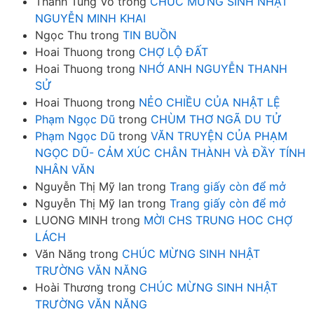
Thanh Tùng Võ
trong
CHÚC MỪNG SINH NHẬT
NGUYỄN MINH KHAI
Ngọc Thu
trong
TIN BUỒN
Hoai Thuong
trong
CHỢ LỘ ĐẤT
Hoai Thuong
trong
NHỚ ANH NGUYỄN THANH
SỬ
Hoai Thuong
trong
NẺO CHIỀU CỦA NHẬT LỆ
Phạm Ngọc Dũ
trong
CHÙM THƠ NGÃ DU TỬ
Phạm Ngọc Dũ
trong
VĂN TRUYỆN CỦA PHẠM
NGỌC DŨ- CẢM XÚC CHÂN THÀNH VÀ ĐẦY TÍNH
NHÂN VĂN
Nguyễn Thị Mỹ lan
trong
Trang giấy còn để mở
Nguyễn Thị Mỹ lan
trong
Trang giấy còn để mở
LUONG MINH
trong
MỜI CHS TRUNG HOC CHỢ
LÁCH
Văn Năng
trong
CHÚC MỪNG SINH NHẬT
TRƯỜNG VĂN NĂNG
Hoài Thương
trong
CHÚC MỪNG SINH NHẬT
TRƯỜNG VĂN NĂNG