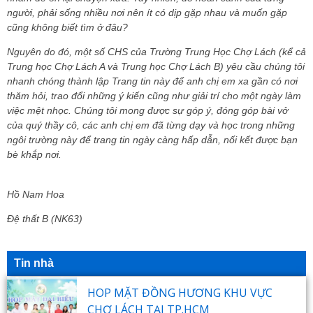
người, phải sống nhiều nơi nên ít có dịp gặp nhau và muốn gặp
cũng không biết tìm ở đâu?
Nguyên do đó, một số CHS của Trường Trung Học Chợ Lách (kể cả
Trung học Chợ Lách A và Trung học Chợ Lách B) yêu cầu chúng tôi
nhanh chóng thành lập Trang tin này để anh chị em xa gần có nơi
thăm hỏi, trao đổi những ý kiến cũng như giải trí cho một ngày làm
việc mệt nhọc. Chúng tôi mong được sự góp ý, đóng góp bài vở
của quý thầy cô, các anh chị em đã từng dạy và học trong những
ngôi trường này để trang tin ngày càng hấp dẫn, nối kết được bạn
bè khắp nơi.
Hồ Nam Hoa
Đệ thất B (NK63)
Tin nhà
HOP MẶT ĐỒNG HƯƠNG KHU VỰC
CHỢ LÁCH TẠI TP.HCM