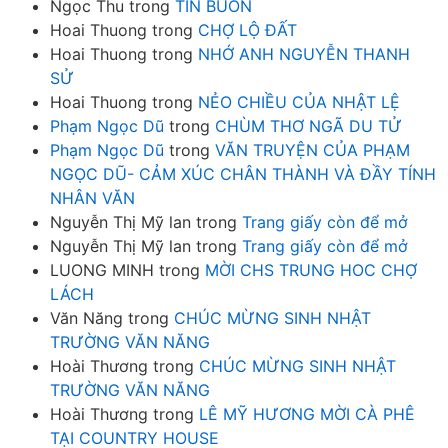
Ngọc Thu
trong
TIN BUỒN
Hoai Thuong
trong
CHỢ LỘ ĐẤT
Hoai Thuong
trong
NHỚ ANH NGUYỄN THANH
SỬ
Hoai Thuong
trong
NẺO CHIỀU CỦA NHẬT LỆ
Phạm Ngọc Dũ
trong
CHÙM THƠ NGÃ DU TỬ
Phạm Ngọc Dũ
trong
VĂN TRUYỆN CỦA PHẠM
NGỌC DŨ- CẢM XÚC CHÂN THÀNH VÀ ĐẦY TÍNH
NHÂN VĂN
Nguyễn Thị Mỹ lan
trong
Trang giấy còn để mở
Nguyễn Thị Mỹ lan
trong
Trang giấy còn để mở
LUONG MINH
trong
MỜI CHS TRUNG HOC CHỢ
LÁCH
Văn Năng
trong
CHÚC MỪNG SINH NHẬT
TRƯỜNG VĂN NĂNG
Hoài Thương
trong
CHÚC MỪNG SINH NHẬT
TRƯỜNG VĂN NĂNG
Hoài Thương
trong
LÊ MỸ HƯƠNG MỜI CÀ PHÊ
TẠI COUNTRY HOUSE