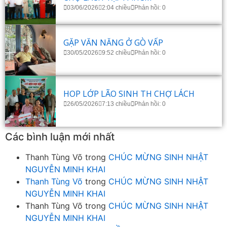
03/06/2026
2:04 chiều
Phản hồi: 0
GẶP VĂN NĂNG Ở GÒ VẤP
30/05/2026
9:52 chiều
Phản hồi: 0
HOP LỚP LÃO SINH TH CHỢ LÁCH
26/05/2026
7:13 chiều
Phản hồi: 0
Các bình luận mới nhất
Thanh Tùng Võ
trong
CHÚC MỪNG SINH NHẬT
NGUYỄN MINH KHAI
Thanh Tùng Võ
trong
CHÚC MỪNG SINH NHẬT
NGUYỄN MINH KHAI
Thanh Tùng Võ
trong
CHÚC MỪNG SINH NHẬT
NGUYỄN MINH KHAI