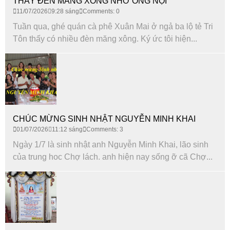
THẤY ĐÈN MĂNG XONG NHỚ ÔNG NỘI
11/07/2026
9:28 sáng
Comments: 0
Tuần qua, ghé quán cà phê Xuân Mai ở ngả ba lộ tẻ Tri
Tôn thấy có nhiều đèn măng xông. Ký ức tôi hiện...
CHÚC MỪNG SINH NHẬT NGUYỄN MINH KHAI
01/07/2026
11:12 sáng
Comments: 3
Ngày 1/7 là sinh nhật anh Nguyễn Minh Khai, lão sinh
của trung hoc Chợ lách. anh hiện nay sống ỡ cã Chợ...