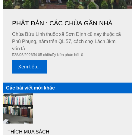
PHẬT ĐẢN : CÁC CHÙA GẦN NHÀ
Chùa Bửu Linh thuộc xã Sơn Định cũ nay thuộc xã
Phú Phụng, nằm trên QL 57, cách chợ Lách 3km,
vốn là...
28/05/2026
4:05 chiều
ý kiến phản hồi: 0
Xem tiếp...
Các bài viết mới khác
THÍCH MUA SÁCH