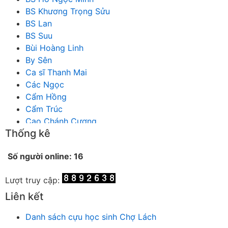
BS Khương Trọng Sửu
BS Lan
BS Suu
Bùi Hoàng Linh
By Sên
Ca sĩ Thanh Mai
Các Ngọc
Cẩm Hồng
Cẩm Trúc
Cao Chánh Cương
Thống kê
Cao Nhật Quyên
chánh thu
Số người online: 16
Chích Chị
Chiêu Hiền
Lượt truy cập:
Chu Trầm Nguyên Minh
Cò Bằng
Liên kết
Cỏ may
Danh sách cựu học sinh Chợ Lách
Công Bình