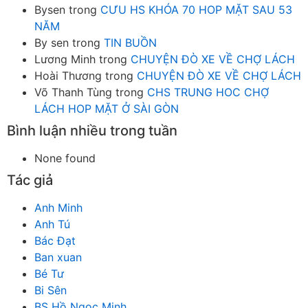
Bysen
trong
CƯU HS KHÓA 70 HOP MẶT SAU 53
NĂM
By sen
trong
TIN BUỒN
Lương Minh
trong
CHUYỆN ĐÒ XE VỀ CHỢ LÁCH
Hoài Thương
trong
CHUYỆN ĐÒ XE VỀ CHỢ LÁCH
Võ Thanh Tùng
trong
CHS TRUNG HOC CHỢ
LÁCH HOP MẶT Ở SÀI GÒN
Bình luận nhiều trong tuần
None found
Tác giả
Anh Minh
Anh Tú
Bác Đạt
Ban xuan
Bé Tư
Bi Sên
BS Hồ Ngọc Minh