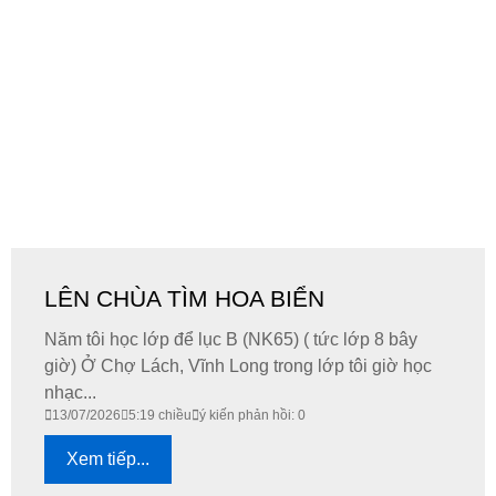
LÊN CHÙA TÌM HOA BIỂN
Năm tôi học lớp để lục B (NK65) ( tức lớp 8 bây
giờ) Ở Chợ Lách, Vĩnh Long trong lớp tôi giờ học
nhạc...
13/07/2026
5:19 chiều
ý kiến phản hồi: 0
Xem tiếp...