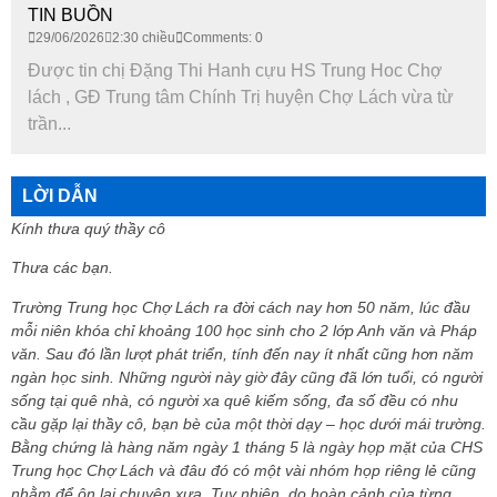
TIN BUỒN
29/06/2026
2:30 chiều
Comments: 0
Được tin chị Đặng Thi Hanh cựu HS Trung Hoc Chợ
lách , GĐ Trung tâm Chính Trị huyện Chợ Lách vừa từ
trần...
LỜI DẪN
Kính thưa quý thầy cô
Thưa các bạn.
Trường Trung học Chợ Lách ra đời cách nay hơn 50 năm, lúc đầu
mỗi niên khóa chỉ khoảng 100 học sinh cho 2 lớp Anh văn và Pháp
văn. Sau đó lần lượt phát triển, tính đến nay ít nhất cũng hơn năm
ngàn học sinh. Những người này giờ đây cũng đã lớn tuổi, có người
sống tại quê nhà, có người xa quê kiếm sống, đa số đều có nhu
cầu gặp lại thầy cô, bạn bè của một thời dạy – học dưới mái trường.
Bằng chứng là hàng năm ngày 1 tháng 5 là ngày họp mặt của CHS
Trung học Chợ Lách và đâu đó có một vài nhóm họp riêng lẻ cũng
nhằm để ôn lại chuyện xưa. Tuy nhiên, do hoàn cảnh của từng