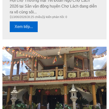
​Hội chợ Thương mại Tết Đoan Ngọ Chợ Lách
2026 tại Sân vận động huyện Chợ Lách đang diễn
ra vô cùng sôi...
13/06/2026
8:25 chiều
ý kiến phản hồi: 0
Xem tiếp...