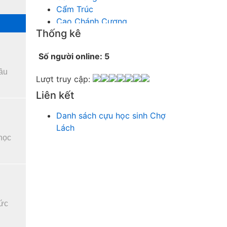
Cẩm Trúc
Cao Chánh Cương
Thống kê
Cao Nhật Quyên
chánh thu
Số người online: 5
Chích Chị
Chiêu Hiền
đầu
Lượt truy cập:
Chu Trầm Nguyên Minh
Liên kết
Cò Bằng
Cỏ may
Danh sách cựu học sinh Chợ
Công Bình
Lách
Công Hòa
 học
Công Minh
Dang Chi
Dao dong
Diễm Ngọc
Dỗ Chiêu Đức
DS Lan
 ức
Dung Thị vân