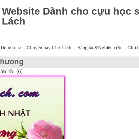
Website Dành cho cựu học 
Lách
Tin nhà
Chuyện nay Chợ Lách
Sáng tác&Nghiên cứu
Chợ t
Thương
ản hồi (6)