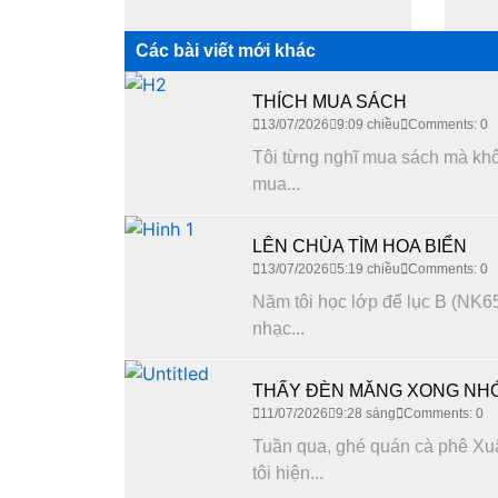
Các bài viết mới khác
THÍCH MUA SÁCH
13/07/2026
9:09 chiều
Comments: 0
Tôi từng nghĩ mua sách mà không
mua...
LÊN CHÙA TÌM HOA BIỂN
13/07/2026
5:19 chiều
Comments: 0
Năm tôi học lớp để lục B (NK65
nhạc...
THẤY ĐÈN MĂNG XONG NHỚ
11/07/2026
9:28 sáng
Comments: 0
Tuần qua, ghé quán cà phê Xuâ
tôi hiện...