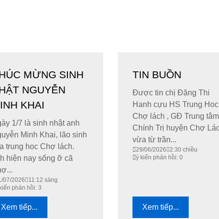
HÚC MỪNG SINH
TIN BUỒN
HẬT NGUYỄN
Được tin chị Đặng Thi
INH KHAI
Hanh cựu HS Trung Hoc
Chợ lách , GĐ Trung tâm
ày 1/7 là sinh nhật anh
Chính Trị huyện Chợ Lá
uyễn Minh Khai, lão sinh
vừa từ trần...
a trung hoc Chợ lách.
29/06/2026
2:30 chiều
h hiện nay sống ỡ cã
ý kiến phản hồi: 0
ợ...
1/07/2026
11:12 sáng
kiến phản hồi: 3
Xem tiếp...
Xem tiếp...