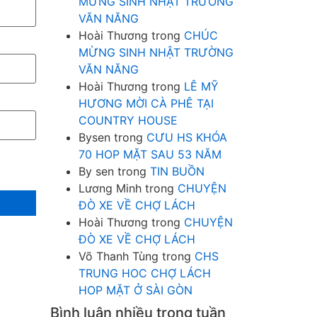
MỪNG SINH NHẬT TRƯỜNG
VĂN NĂNG
Hoài Thương
trong
CHÚC
MỪNG SINH NHẬT TRƯỜNG
VĂN NĂNG
Hoài Thương
trong
LÊ MỸ
HƯƠNG MỜI CÀ PHÊ TẠI
COUNTRY HOUSE
Bysen
trong
CƯU HS KHÓA
70 HOP MẶT SAU 53 NĂM
By sen
trong
TIN BUỒN
Lương Minh
trong
CHUYỆN
ĐÒ XE VỀ CHỢ LÁCH
Hoài Thương
trong
CHUYỆN
ĐÒ XE VỀ CHỢ LÁCH
Võ Thanh Tùng
trong
CHS
TRUNG HOC CHỢ LÁCH
HOP MẶT Ở SÀI GÒN
Bình luận nhiều trong tuần