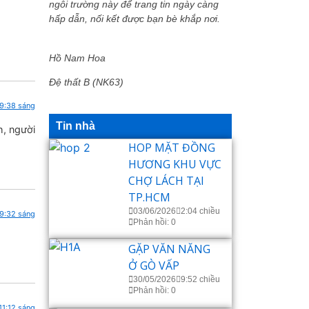
ngôi trường này để trang tin ngày càng
hấp dẫn, nối kết được bạn bè khắp nơi.
Hồ Nam Hoa
Đệ thất B (NK63)
 9:38 sáng
Tin nhà
h, người
HOP MẶT ĐỒNG
HƯƠNG KHU VỰC
CHỢ LÁCH TẠI
TP.HCM
03/06/2026
2:04 chiều
 9:32 sáng
Phản hồi: 0
GẶP VĂN NĂNG
Ở GÒ VẤP
30/05/2026
9:52 chiều
Phản hồi: 0
11:12 sáng