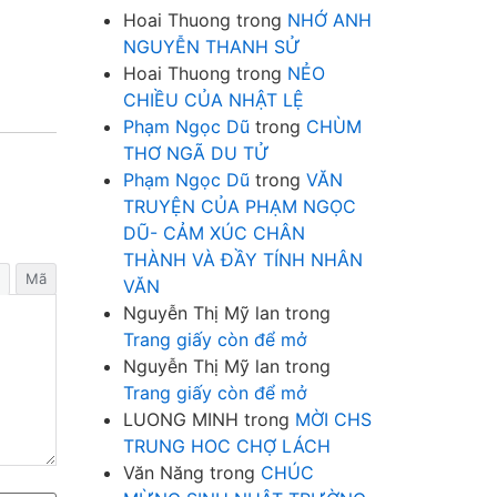
Hoai Thuong
trong
NHỚ ANH
NGUYỄN THANH SỬ
Hoai Thuong
trong
NẺO
CHIỀU CỦA NHẬT LỆ
Phạm Ngọc Dũ
trong
CHÙM
THƠ NGÃ DU TỬ
Phạm Ngọc Dũ
trong
VĂN
TRUYỆN CỦA PHẠM NGỌC
DŨ- CẢM XÚC CHÂN
THÀNH VÀ ĐẦY TÍNH NHÂN
Mã
VĂN
Nguyễn Thị Mỹ lan
trong
Trang giấy còn để mở
Nguyễn Thị Mỹ lan
trong
Trang giấy còn để mở
LUONG MINH
trong
MỜI CHS
TRUNG HOC CHỢ LÁCH
Văn Năng
trong
CHÚC