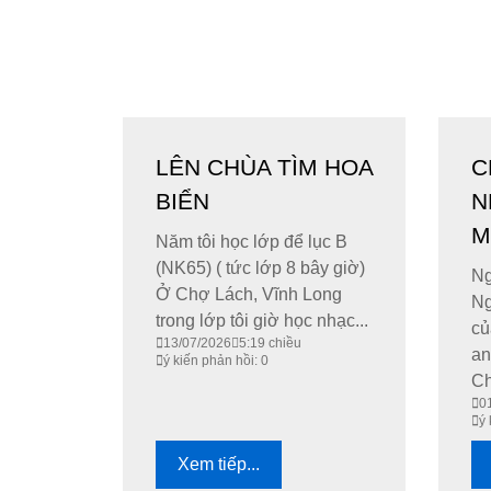
LÊN CHÙA TÌM HOA
C
BIỂN
N
M
Năm tôi học lớp để lục B
(NK65) ( tức lớp 8 bây giờ)
Ng
Ở Chợ Lách, Vĩnh Long
Ng
trong lớp tôi giờ học nhạc...
củ
13/07/2026
5:19 chiều
an
ý kiến phản hồi: 0
Ch
0
ý 
Xem tiếp...