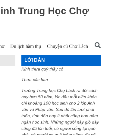
sinh Trung Học Chợ
hơ
Du lịch hàm thụ
Chuyện cũ Chợ Lách
LỜI DẪN
Kính thưa quý thầy cô
Thưa các bạn.
Trường Trung học Chợ Lách ra đời cách
nay hơn 50 năm, lúc đầu mỗi niên khóa
chỉ khoảng 100 học sinh cho 2 lớp Anh
văn và Pháp văn. Sau đó lần lượt phát
triển, tính đến nay ít nhất cũng hơn năm
ngàn học sinh. Những người này giờ đây
cũng đã lớn tuổi, có người sống tại quê
nhà, có người xa quê kiếm sống, đa số