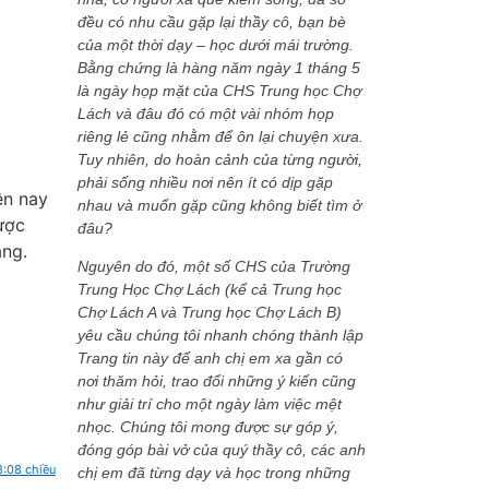
đều có nhu cầu gặp lại thầy cô, bạn bè
của một thời dạy – học dưới mái trường.
Bằng chứng là hàng năm ngày 1 tháng 5
là ngày họp mặt của CHS Trung học Chợ
Lách và đâu đó có một vài nhóm họp
riêng lẻ cũng nhằm để ôn lại chuyện xưa.
Tuy nhiên, do hoàn cảnh của từng người,
phải sống nhiều nơi nên ít có dịp gặp
ện nay
nhau và muốn gặp cũng không biết tìm ở
ược
đâu?
àng.
Nguyên do đó, một số CHS của Trường
Trung Học Chợ Lách (kể cả Trung học
Chợ Lách A và Trung học Chợ Lách B)
yêu cầu chúng tôi nhanh chóng thành lập
Trang tin này để anh chị em xa gần có
nơi thăm hỏi, trao đổi những ý kiến cũng
như giải trí cho một ngày làm việc mệt
nhọc. Chúng tôi mong được sự góp ý,
đóng góp bài vở của quý thầy cô, các anh
8:08 chiều
chị em đã từng dạy và học trong những